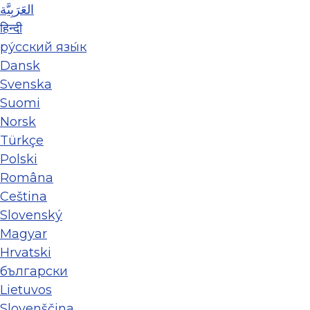
العَرَبِيَّة
हिन्दी
ру́сский язы́к
Dansk
Svenska
Suomi
Norsk
Türkçe
Polski
Româna
Ceština
Slovenský
Magyar
Hrvatski
български
Lietuvos
Slovenščina