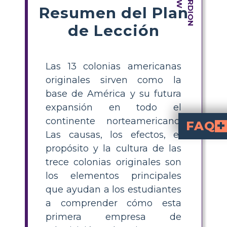
Resumen del Plan
de Lección
Las 13 colonias americanas
originales sirven como la
base de América y su futura
expansión en todo el
continente norteamericano.
FAQ
Las causas, los efectos, el
¿Cuáles fueron las
de las 13 colonias originales incluyeron la búsqueda de l
fueron el desarrollo de culturas 
¿Cómo puedo enseñar a los estudiantes sobre 
con un Modelo Frayer, haz que los estudiantes definan aspectos clav
¿Qué es el Modelo Fraye
es un organizador gráfico que ayuda a los estudiantes a enten
¿Qué propósito tení
sirvieron a Gran Bretaña como fue
¿En qué se diferenciaban
colonias de Nueva Inglaterra, del 
desarrollaron economías, culturas y estructuras sociales únicas debido a diferenc
propósito y la cultura de las
trece colonias originales son
los elementos principales
que ayudan a los estudiantes
a comprender cómo esta
primera empresa de