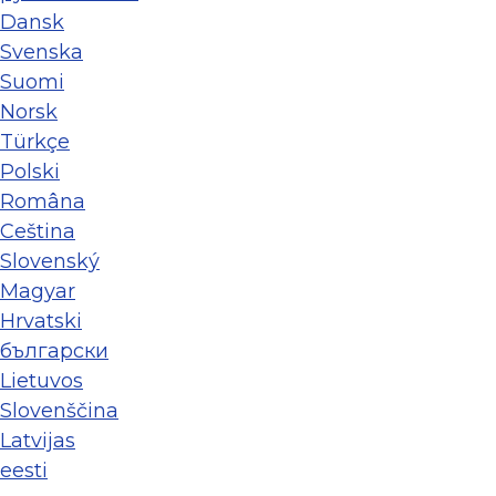
Dansk
Svenska
Suomi
Norsk
Türkçe
Polski
Româna
Ceština
Slovenský
Magyar
Hrvatski
български
Lietuvos
Slovenščina
Latvijas
eesti