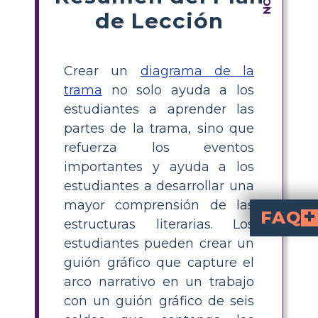
de Lección
Crear un
diagrama de la
trama
no solo ayuda a los
estudiantes a aprender las
partes de la trama, sino que
refuerza los eventos
importantes y ayuda a los
estudiantes a desarrollar una
mayor comprensión de las
FAQ
estructuras literarias. Los
estudiantes pueden crear un
¿Cuáles son algunos eventos importantes de “Medianoche sin luna” que los estudiantes pueden incluir en la sección clímax?
El momento crucial del libro ocurre en el clímax. En "Medianoche sin luna", podría ser una escena crucial en la que Ro
¿Cómo se resuelven los conflictos en la historia?
La resolución de la novela, que ata todos los cabos sueltos, proporciona 
guión gráfico que capture el
arco narrativo en un trabajo
con un guión gráfico de seis