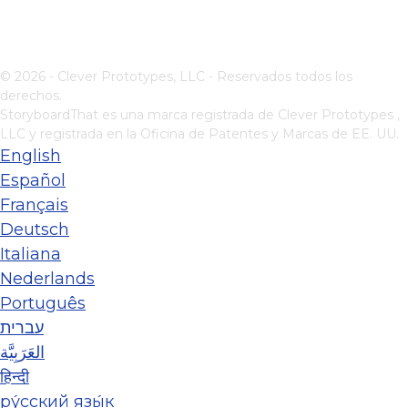
© 2026 - Clever Prototypes, LLC - Reservados todos los
derechos.
StoryboardThat es una marca registrada de
Clever Prototypes ,
LLC
y registrada en la Oficina de Patentes y Marcas de EE. UU.
English
Español
Français
Deutsch
Italiana
Nederlands
Português
עברית
العَرَبِيَّة
हिन्दी
ру́сский язы́к