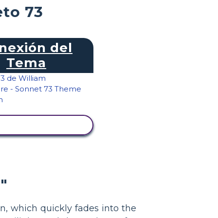
eto 73
nexión del
Tema
ER ACTIVIDAD
"
, which quickly fades into the