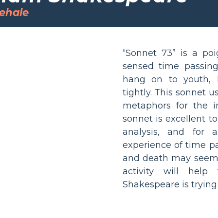
lehale
“Sonnet 73” is a po
sensed time passing
hang on to youth, 
tightly. This sonnet u
metaphors for the i
sonnet is excellent t
analysis, and for 
experience of time pa
and death may seem f
activity will hel
Shakespeare is trying 