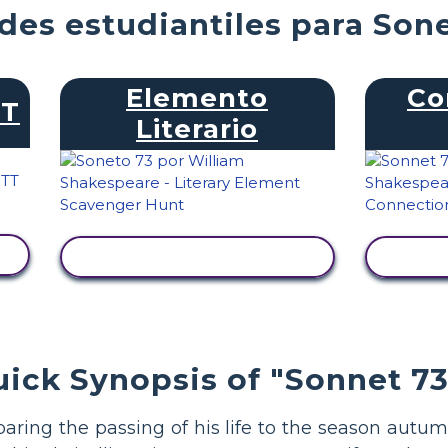
des estudiantiles para Son
Elemento
Co
TT
Literario
VER ACTIVIDAD
V
ick Synopsis of "Sonnet 73
ing the passing of his life to the season autumn