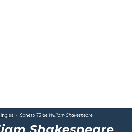
 Inglés
Soneto 73
de William Shakespeare
liam Shakespeare