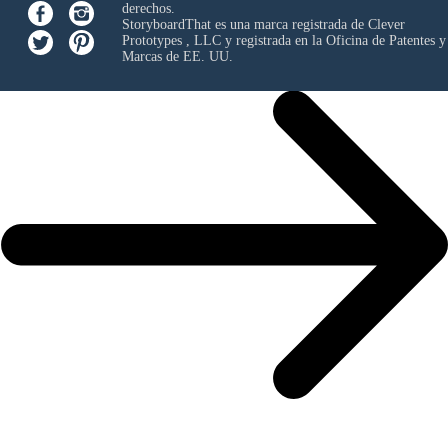
derechos.
StoryboardThat es una marca registrada de
Clever
Prototypes , LLC
y registrada en la Oficina de Patentes y
Marcas de EE. UU.