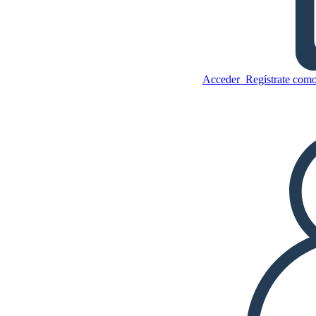
Acceder
Regístrate como
El Mapa de la Configuración
de Odyssey
Copie este guión gráfico
CREAR UN GUIÓN GRÁFICO
Copie este guión gráfico
CREAR UN GUIÓN GRÁFICO
JUEGO DE DIAPOSITIVAS