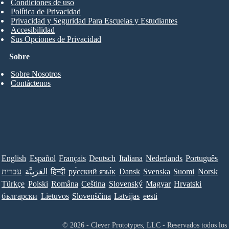
Condiciones de uso
Política de Privacidad
Privacidad y Seguridad Para Escuelas y Estudiantes
Accesibilidad
Sus Opciones de Privacidad
Sobre
Sobre Nosotros
Contáctenos
English
Español
Français
Deutsch
Italiana
Nederlands
Português
עברית
العَرَبِيَّة
हिन्दी
ру́сский язы́к
Dansk
Svenska
Suomi
Norsk
Türkçe
Polski
Româna
Ceština
Slovenský
Magyar
Hrvatski
български
Lietuvos
Slovenščina
Latvijas
eesti
© 2026 - Clever Prototypes, LLC - Reservados todos los