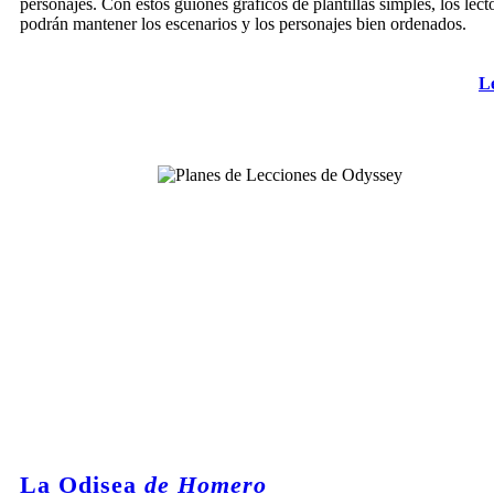
personajes. Con estos guiones gráficos de plantillas simples, los lect
podrán mantener los escenarios y los personajes bien ordenados.
L
La Odisea
de Homero