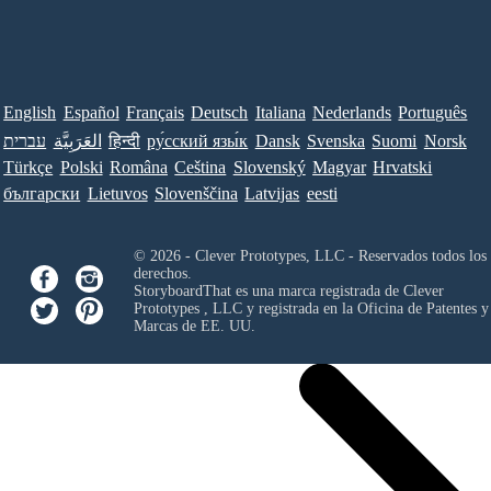
English
Español
Français
Deutsch
Italiana
Nederlands
Português
עברית
العَرَبِيَّة
हिन्दी
ру́сский язы́к
Dansk
Svenska
Suomi
Norsk
Türkçe
Polski
Româna
Ceština
Slovenský
Magyar
Hrvatski
български
Lietuvos
Slovenščina
Latvijas
eesti
© 2026 - Clever Prototypes, LLC - Reservados todos los
derechos.
StoryboardThat es una marca registrada de
Clever
Prototypes , LLC
y registrada en la Oficina de Patentes y
Marcas de EE. UU.