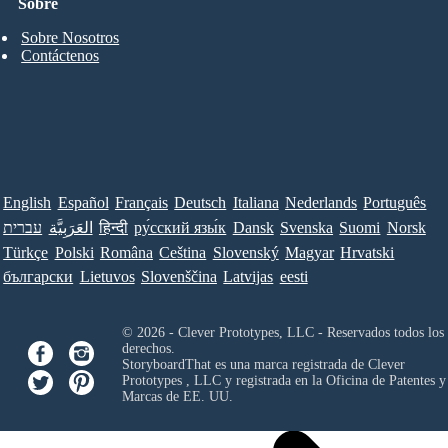
Sobre
Sobre Nosotros
Contáctenos
English
Español
Français
Deutsch
Italiana
Nederlands
Português
עברית
العَرَبِيَّة
हिन्दी
ру́сский язы́к
Dansk
Svenska
Suomi
Norsk
Türkçe
Polski
Româna
Ceština
Slovenský
Magyar
Hrvatski
български
Lietuvos
Slovenščina
Latvijas
eesti
© 2026 - Clever Prototypes, LLC - Reservados todos los
derechos.
StoryboardThat es una marca registrada de
Clever
Prototypes , LLC
y registrada en la Oficina de Patentes y
Marcas de EE. UU.