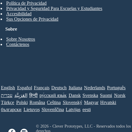
Política de Privacidad
Privacidad y Seguridad Para Escuelas y Estudiantes
Accesibilidad
Sus Opciones de Privacidad
Sobre
Sobre Nosotros
Contáctenos
English
Español
Français
Deutsch
Italiana
Nederlands
Português
עברית
العَرَبِيَّة
हिन्दी
ру́сский язы́к
Dansk
Svenska
Suomi
Norsk
Türkçe
Polski
Româna
Ceština
Slovenský
Magyar
Hrvatski
български
Lietuvos
Slovenščina
Latvijas
eesti
© 2026 - Clever Prototypes, LLC - Reservados todos los
derechos.