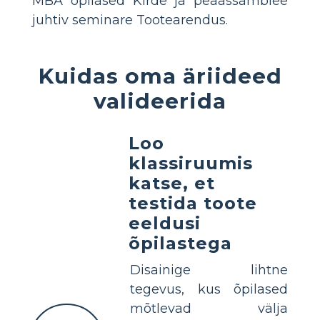
MBA õpilased Kirde ja peaassamblee
juhtiv seminare Tootearendus.
Kuidas oma äriideed
valideerida
Loo
klassiruumis
katse, et
testida toote
eeldusi
õpilastega
Disainige lihtne
tegevus, kus õpilased
mõtlevad välja