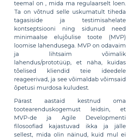
teemal on , mida ma regulaarselt loen.
Ta on võtnud selle uskumatult tiheda
tagasiside ja testimisahelate
kontseptsiooni ning sidunud need
minimaalse elujõulise toote (MVP)
loomise lahendusega. MVP on odavaim
ja lihtsaim võimalik
lahendus/prototüüp, et näha, kuidas
tõelised kliendid teie ideedele
reageerivad, ja see võimaldab võimsaid
õpetusi murdosa kuludest.
Pärast aastaid kestnud oma
tootearenduskogemust leidsin, et
MVP-de ja Agile Developmenti
filosoofiad kajastuvad ikka ja jälle
sellest, mida olin näinud, kuid mul ei