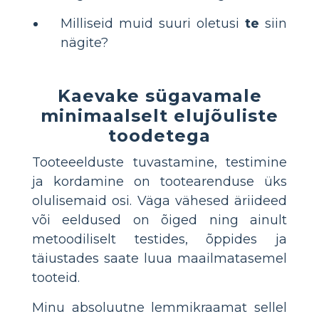
Milliseid muid suuri oletusi
te
siin
nägite?
Kaevake sügavamale
minimaalselt elujõuliste
toodetega
Tooteeelduste tuvastamine, testimine
ja kordamine on tootearenduse üks
olulisemaid osi. Väga vähesed äriideed
või eeldused on õiged ning ainult
metoodiliselt testides, õppides ja
täiustades saate luua maailmatasemel
tooteid.
Minu absoluutne lemmikraamat sellel