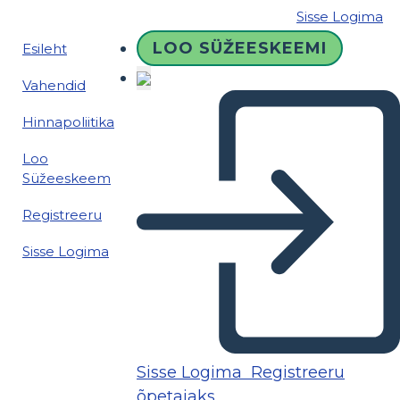
Sisse Logima
LOO SÜŽEESKEEMI
Esileht
Vahendid
Hinnapoliitika
Loo
Süžeeskeem
Registreeru
Sisse Logima
Sisse Logima
Registreeru
õpetajaks