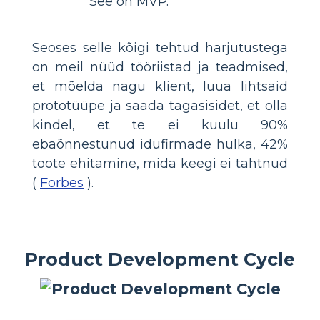
See on MVP.
Seoses selle kõigi tehtud harjutustega
on meil nüüd tööriistad ja teadmised,
et mõelda nagu klient, luua lihtsaid
prototüüpe ja saada tagasisidet, et olla
kindel, et te ei kuulu 90%
ebaõnnestunud idufirmade hulka, 42%
toote ehitamine, mida keegi ei tahtnud
(
Forbes
).
Product Development Cycle