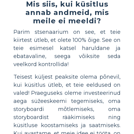
Mis siis, kui küsitlus
annab andmeid, mis
meile ei meeldi?
Parim stsenaarium on see, et teie
kiirtest ütleb, et olete 100% õige. See on
teie esimesel katsel haruldane ja
ebatavaline, seega võiksite seda
veelkord kontrollida!
Teisest küljest peaksite olema põnevil,
kui küsitlus ütleb, et teie eeldused on
valed! Praeguseks oleme investeerinud
aega süžeeskeemi tegemiseks, oma
storyboardi mõtlemiseks, oma
storyboardist rääkimiseks ning
küsitluse koostamiseks ja saatmiseks.
Kui avastame, et meie idee ei tööta, on