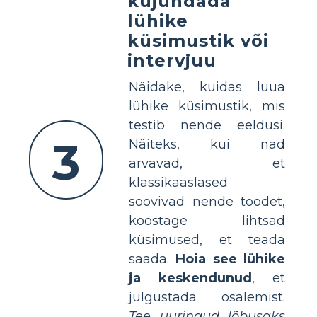
kujundada
lühike
küsimustik või
intervjuu
Näidake, kuidas luua
lühike küsimustik, mis
testib nende eeldusi.
3
Näiteks, kui nad
arvavad, et
klassikaaslased
soovivad nende toodet,
koostage lihtsad
küsimused, et teada
saada.
Hoia see lühike
ja keskendunud
, et
julgustada osalemist.
Tee uuringud lõbusaks