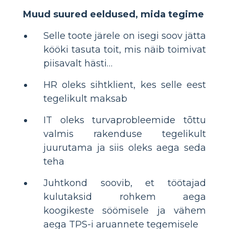
Muud suured eeldused, mida tegime
Selle toote järele on isegi soov jätta
kööki tasuta toit, mis näib toimivat
piisavalt hästi…
HR oleks sihtklient, kes selle eest
tegelikult maksab
IT oleks turvaprobleemide tõttu
valmis rakenduse tegelikult
juurutama ja siis oleks aega seda
teha
Juhtkond soovib, et töötajad
kulutaksid rohkem aega
koogikeste söömisele ja vähem
aega TPS-i aruannete tegemisele