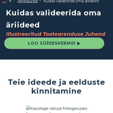
Äriressursid
Kuidas valideerida oma äriideed
Kuidas valideerida oma
äriideed
Illustreeritud Tootearenduse Juhend
LOO SÜŽEESKEEMID ▶
Teie ideede ja eelduste
kinnitamine