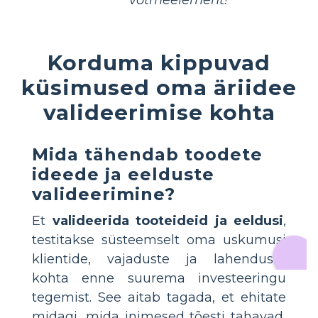
Korduma kippuvad
küsimused oma äriidee
valideerimise kohta
Mida tähendab toodete
ideede ja eelduste
valideerimine?
Et
valideerida tooteideid ja eeldusi
,
testitakse süsteemselt oma uskumusi
klientide, vajaduste ja lahenduste
kohta enne suurema investeeringu
tegemist. See aitab tagada, et ehitate
midagi, mida inimesed tõesti tahavad,