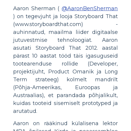
Aaron Sherman (
@AaronBenSherman
) on tegevjuht ja looja Storyboard That
(www.storyboardthat.com) -
auhinnatud, maailma liider digitaalse
jutuvestmise tehnoloogiat. Aaron
asutati Storyboard That 2012. aastal
pärast 10 aastat tööd täis igasuguseid
tootearenduse rollide (Developer,
projektijuht, Product Omanik ja Long
Term strateeg) kolmelt mandrilt
(Põhja-Ameerikas, Euroopas ja
Austraalias), et parandada põhjalikult,
kuidas tooteid sisemiselt prototyped ja
arutatud.
Aaron on rääkinud külalisena lektor