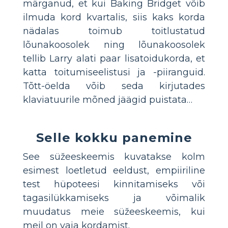
märganud, et kui Baking Bridget võib
ilmuda kord kvartalis, siis kaks korda
nädalas toimub toitlustatud
lõunakoosolek ning lõunakoosolek
tellib Larry alati paar lisatoidukorda, et
katta toitumiseelistusi ja -piiranguid.
Tõtt-öelda võib seda kirjutades
klaviatuurile mõned jäägid puistata…
Selle kokku panemine
See süžeeskeemis kuvatakse kolm
esimest loetletud eeldust, empiiriline
test hüpoteesi kinnitamiseks või
tagasilükkamiseks ja võimalik
muudatus meie süžeeskeemis, kui
meil on vaja kordamist.