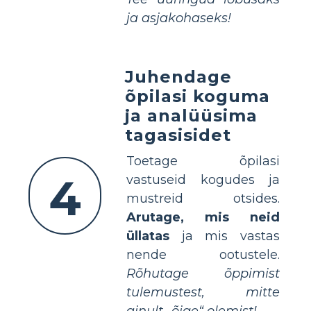
ja asjakohaseks!
Juhendage
õpilasi koguma
ja analüüsima
tagasisidet
Toetage õpilasi
4
vastuseid kogudes ja
mustreid otsides.
Arutage, mis neid
üllatas
ja mis vastas
nende ootustele.
Rõhutage õppimist
tulemustest, mitte
ainult „õige“ olemist!