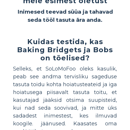
meie esimest oletust
Inimesed teevad süüa ja tahavad
seda tööl tasuta ära anda.
Kuidas testida, kas
Baking Bridgets ja Bobs
on tõelised?
Selleks, et SoLoMoFoo oleks kasulik,
peab see andma tervisliku sageduse
tasuta toidu kohta hoiatusteateid ja iga
hoiatusega piisavalt tasuta toitu, et
kasutajad jääksid otsima suupisteid,
kui nad seda soovivad, ja mitte üks
sadadest inimestest, kes ilmuvad
koogile. jäänused. Kaasates oma