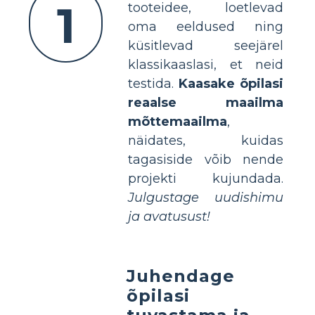
1
tooteidee, loetlevad
oma eeldused ning
küsitlevad seejärel
klassikaaslasi, et neid
testida.
Kaasake õpilasi
reaalse maailma
mõttemaailma
,
näidates, kuidas
tagasiside võib nende
projekti kujundada.
Julgustage uudishimu
ja avatusust!
Juhendage
õpilasi