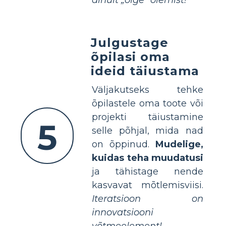
Julgustage
õpilasi oma
ideid täiustama
Väljakutseks tehke
õpilastele oma toote või
projekti täiustamine
5
selle põhjal, mida nad
on õppinud.
Mudelige,
kuidas teha muudatusi
ja tähistage nende
kasvavat mõtlemisviisi.
Iteratsioon on
innovatsiooni
võtmeelement!