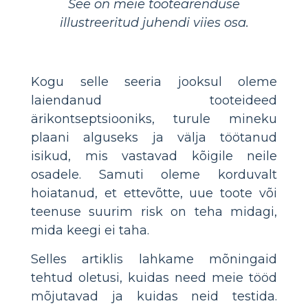
See on meie tootearenduse
illustreeritud juhendi viies osa.
Kogu selle seeria jooksul oleme
laiendanud tooteideed
ärikontseptsiooniks, turule mineku
plaani alguseks ja välja töötanud
isikud, mis vastavad kõigile neile
osadele. Samuti oleme korduvalt
hoiatanud, et ettevõtte, uue toote või
teenuse suurim risk on teha midagi,
mida keegi ei taha.
Selles artiklis lahkame mõningaid
tehtud oletusi, kuidas need meie tööd
mõjutavad ja kuidas neid testida.