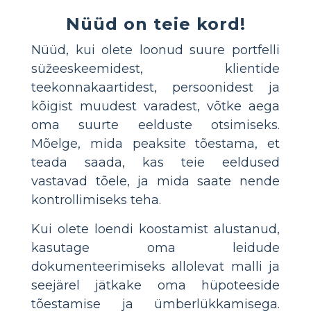
Nüüd on teie kord!
Nüüd, kui olete loonud suure portfelli
süžeeskeemidest, klientide
teekonnakaartidest, persoonidest ja
kõigist muudest varadest, võtke aega
oma suurte eelduste otsimiseks.
Mõelge, mida peaksite tõestama, et
teada saada, kas teie eeldused
vastavad tõele, ja mida saate nende
kontrollimiseks teha.
Kui olete loendi koostamist alustanud,
kasutage oma leidude
dokumenteerimiseks allolevat malli ja
seejärel jätkake oma hüpoteeside
tõestamise ja ümberlükkamisega.