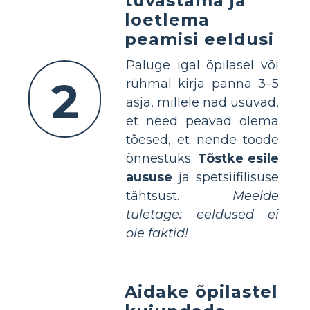
tuvastama ja
loetlema
peamisi eeldusi
Paluge igal õpilasel või
2
rühmal kirja panna 3–5
asja, millele nad usuvad,
et need peavad olema
tõesed, et nende toode
õnnestuks.
Tõstke esile
aususe
ja spetsiifilisuse
tähtsust.
Meelde
tuletage: eeldused ei
ole faktid!
Aidake õpilastel