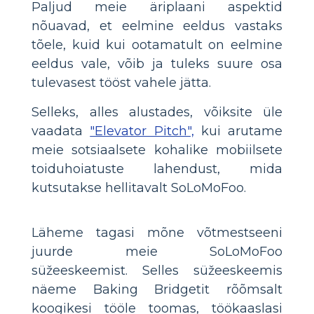
Paljud meie äriplaani aspektid
nõuavad, et eelmine eeldus vastaks
tõele, kuid kui ootamatult on eelmine
eeldus vale, võib ja tuleks suure osa
tulevasest tööst vahele jätta.
Selleks, alles alustades, võiksite üle
vaadata
"Elevator Pitch",
kui arutame
meie sotsiaalsete kohalike mobiilsete
toiduhoiatuste lahendust, mida
kutsutakse hellitavalt SoLoMoFoo.
Läheme tagasi mõne võtmestseeni
juurde meie SoLoMoFoo
süžeeskeemist. Selles süžeeskeemis
näeme Baking Bridgetit rõõmsalt
koogikesi tööle toomas, töökaaslasi