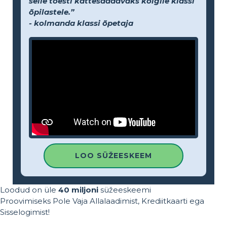
selle tõesti kättesaadavaks kõigile klassi
õpilastele.”
- kolmanda klassi õpetaja
LOO SÜŽEESKEEM
Loodud on üle
40 miljoni
süžeeskeemi
Proovimiseks Pole Vaja Allalaadimist, Krediitkaarti ega
Sisselogimist!