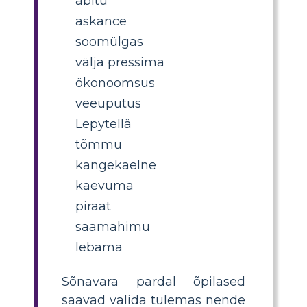
abitu
askance
soomülgas
välja pressima
ökonoomsus
veeuputus
Lepytellä
tõmmu
kangekaelne
kaevuma
piraat
saamahimu
lebama
Sõnavara pardal õpilased
saavad valida tulemas nende