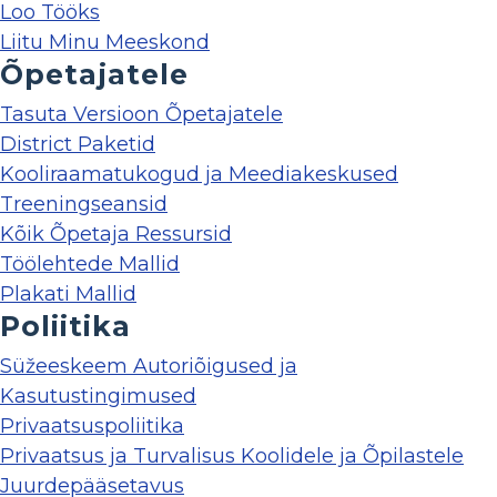
Loo Tööks
Liitu Minu Meeskond
Õpetajatele
Tasuta Versioon Õpetajatele
District Paketid
Kooliraamatukogud ja Meediakeskused
Treeningseansid
Kõik Õpetaja Ressursid
Töölehtede Mallid
Plakati Mallid
Poliitika
Süžeeskeem Autoriõigused ja
Kasutustingimused
Privaatsuspoliitika
Privaatsus ja Turvalisus Koolidele ja Õpilastele
Juurdepääsetavus