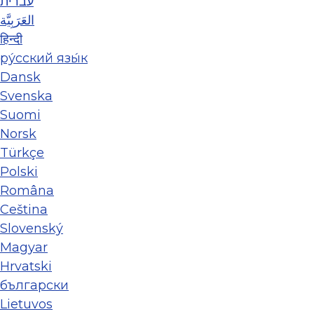
עברית
العَرَبِيَّة
हिन्दी
ру́сский язы́к
Dansk
Svenska
Suomi
Norsk
Türkçe
Polski
Româna
Ceština
Slovenský
Magyar
Hrvatski
български
Lietuvos