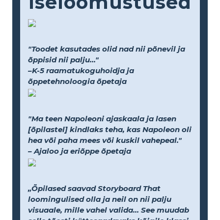
Iseloomustused
"Toodet kasutades olid nad nii põnevil ja
õppisid nii palju..."
–K-5 raamatukoguhoidja ja
õppetehnoloogia õpetaja
"Ma teen Napoleoni ajaskaala ja lasen
[õpilastel] kindlaks teha, kas Napoleon oli
hea või paha mees või kuskil vahepeal."
– Ajaloo ja eriõppe õpetaja
„Õpilased saavad Storyboard That
loomingulised olla ja neil on nii palju
visuaale, mille vahel valida... See muudab