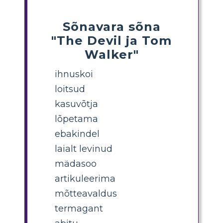
Sõnavara sõna
"The Devil ja Tom
Walker"
ihnuskoi
loitsud
kasuvõtja
lõpetama
ebakindel
laialt levinud
mädasoo
artikuleerima
mõtteavaldus
termagant