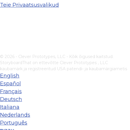
Teie Privaatsusvalikud
© 2026 - Clever Prototypes, LLC - Kõik õigused kaitstud.
StoryboardThat on ettevõtte
Clever Prototypes , LLC
kaubamärk ja registreeritud USA patendi- ja kaubamärgiametis
English
Español
Français
Deutsch
Italiana
Nederlands
Português