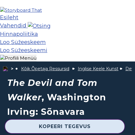
Esileht
Vahendid
Hinnapoliitika
Loo Süžeeskeem
Loo Süžeeskeemi
Kõik Õpetaja Ressursid
Inglise Keele Kunst
Devi
The Devil and Tom
Walker
, Washington
Irving: Sõnavara
KOPEERI TEGEVUS