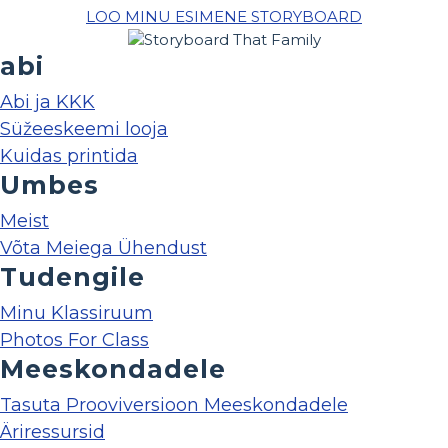
LOO MINU ESIMENE STORYBOARD
abi
Abi ja KKK
Süžeeskeemi looja
Kuidas printida
Umbes
Meist
Võta Meiega Ühendust
Tudengile
Minu Klassiruum
Photos For Class
Meeskondadele
Tasuta Prooviversioon Meeskondadele
Äriressursid