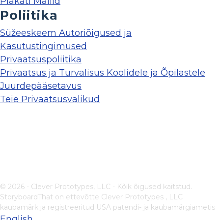
Plakati Mallid
Poliitika
Süžeeskeem Autoriõigused ja
Kasutustingimused
Privaatsuspoliitika
Privaatsus ja Turvalisus Koolidele ja Õpilastele
Juurdepääsetavus
Teie Privaatsusvalikud
© 2026 - Clever Prototypes, LLC - Kõik õigused kaitstud.
StoryboardThat on ettevõtte
Clever Prototypes , LLC
kaubamärk ja registreeritud USA patendi- ja kaubamärgiametis
English