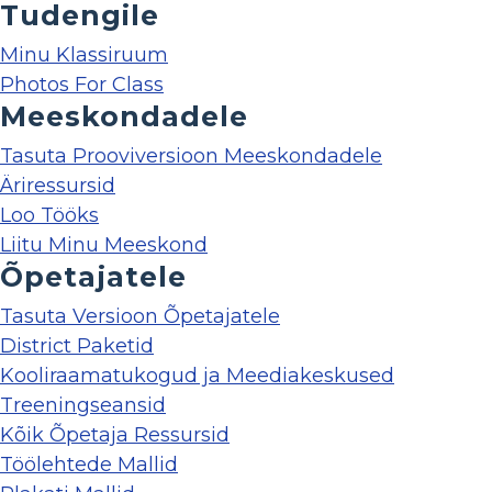
Tudengile
Minu Klassiruum
Photos For Class
Meeskondadele
Tasuta Prooviversioon Meeskondadele
Äriressursid
Loo Tööks
Liitu Minu Meeskond
Õpetajatele
Tasuta Versioon Õpetajatele
District Paketid
Kooliraamatukogud ja Meediakeskused
Treeningseansid
Kõik Õpetaja Ressursid
Töölehtede Mallid