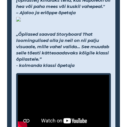
[õpilastel] kindlaks teha, kas Napoleon oli
hea või paha mees või kuskil vahepeal."
– Ajaloo ja eriõppe õpetaja
„Õpilased saavad Storyboard That
loomingulised olla ja neil on nii palju
visuaale, mille vahel valida... See muudab
selle tõesti kättesaadavaks kõigile klassi
õpilastele.”
- kolmanda klassi õpetaja