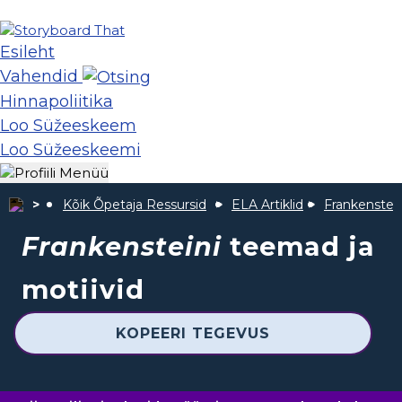
Esileht
Vahendid
Hinnapoliitika
Loo Süžeeskeem
Loo Süžeeskeemi
Kõik Õpetaja Ressursid
ELA Artiklid
Frankenstei
Frankensteini
teemad ja
motiivid
KOPEERI TEGEVUS