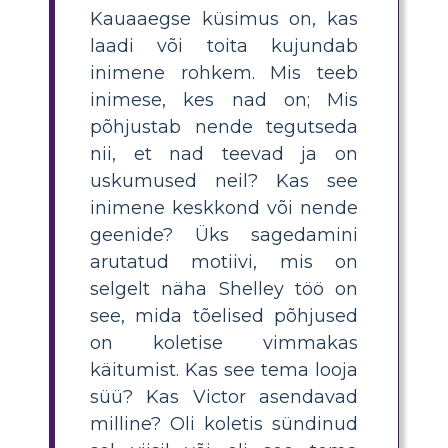
Kauaaegse küsimus on, kas
laadi või toita kujundab
inimene rohkem. Mis teeb
inimese, kes nad on; Mis
põhjustab nende tegutseda
nii, et nad teevad ja on
uskumused neil? Kas see
inimene keskkond või nende
geenide? Üks sagedamini
arutatud motiivi, mis on
selgelt näha Shelley töö on
see, mida tõelised põhjused
on koletise vimmakas
käitumist. Kas see tema looja
süü? Kas Victor asendavad
milline? Oli koletis sündinud