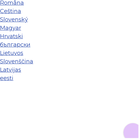
Româna
Ceština
Slovenský
Magyar
Hrvatski
български
Lietuvos
Slovenščina
Latvijas
eesti