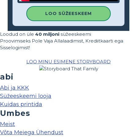
LOO SÜŽEESKEEM
Loodud on üle
40 miljoni
süžeeskeemi
Proovimiseks Pole Vaja Allalaadimist, Krediitkaarti ega
Sisselogimist!
LOO MINU ESIMENE STORYBOARD
abi
Abi ja KKK
Süžeeskeemi looja
Kuidas printida
Umbes
Meist
Võta Meiega Ühendust