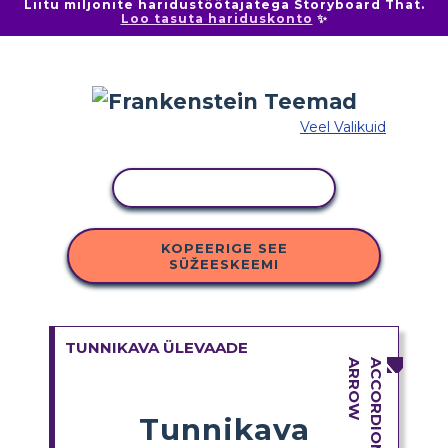
Liitu miljonite haridustöötajatega Storyboard That.
Loo tasuta hariduskonto
✨
Veel Valikuid
KOPEERI TEGEVUS
KOPEERIGE SEE
SÜŽEESKEEMI
TUNNIKAVA ÜLEVAADE
Tunnikava