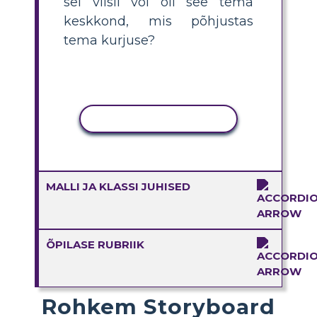
sel viisil või oli see tema
keskkond, mis põhjustas
tema kurjuse?
KOPEERI TEGEVUS
MALLI JA KLASSI JUHISED
ÕPILASE RUBRIIK
Rohkem Storyboard