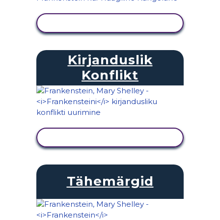
KUVA TEGEVUS
Kirjanduslik
Konflikt
KUVA TEGEVUS
Tähemärgid