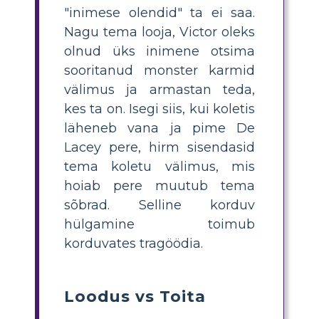
"inimese olendid" ta ei saa.
Nagu tema looja, Victor oleks
olnud üks inimene otsima
sooritanud monster karmid
välimus ja armastan teda,
kes ta on. Isegi siis, kui koletis
läheneb vana ja pime De
Lacey pere, hirm sisendasid
tema koletu välimus, mis
hoiab pere muutub tema
sõbrad. Selline korduv
hülgamine toimub
korduvates tragöödia.
Loodus vs Toita