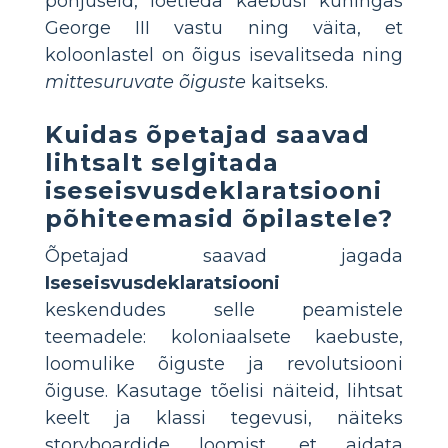
põhjuseid, loetleda kaebusi kuningas
George III vastu ning väita, et
koloonlastel on õigus isevalitseda ning
mittesuruvate õiguste
kaitseks.
Kuidas õpetajad saavad
lihtsalt selgitada
iseseisvusdeklaratsiooni
põhiteemasid õpilastele?
Õpetajad saavad jagada
Iseseisvusdeklaratsiooni
keskendudes selle peamistele
teemadele: koloniaalsete kaebuste,
loomulike õiguste ja revolutsiooni
õiguse. Kasutage tõelisi näiteid, lihtsat
keelt ja klassi tegevusi, näiteks
storyboardide loomist, et aidata