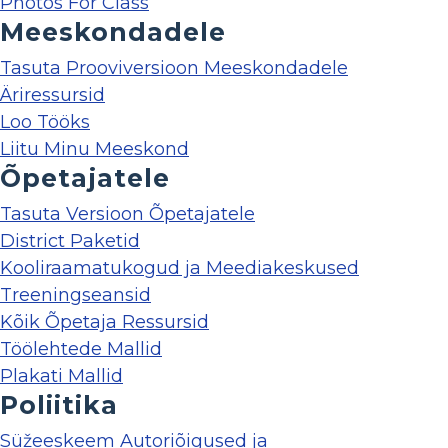
Photos For Class
Meeskondadele
Tasuta Prooviversioon Meeskondadele
Äriressursid
Loo Tööks
Liitu Minu Meeskond
Õpetajatele
Tasuta Versioon Õpetajatele
District Paketid
Kooliraamatukogud ja Meediakeskused
Treeningseansid
Kõik Õpetaja Ressursid
Töölehtede Mallid
Plakati Mallid
Poliitika
Süžeeskeem Autoriõigused ja