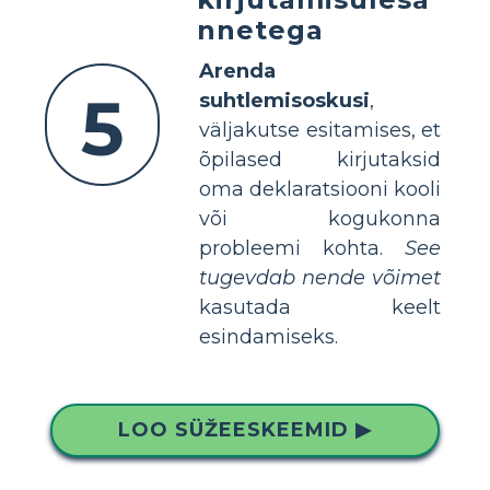
nnetega
Arenda
5
suhtlemisoskusi
,
väljakutse esitamises, et
õpilased kirjutaksid
oma deklaratsiooni kooli
või kogukonna
probleemi kohta.
See
tugevdab nende võimet
kasutada keelt
esindamiseks.
LOO SÜŽEESKEEMID ▶