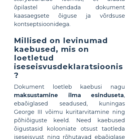
õpilastel ühendada dokument
kaasaegsete õiguse ja võrdsuse
kontseptsioonidega.
Millised on levinumad
kaebused, mis on
loetletud
iseseisvusdeklaratsioonis
?
Dokument loetleb kaebusi nagu
maksustamine ilma esinduseta
,
ebaõiglased seadused, kuningas
George III võimu kuritarvitamine ning
põhiõiguste keeld. Need kaebused
õigustasid kolooniate otsust taotleda
iseseisvust ning rõhutavad ebaõiglase