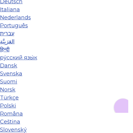
Deutsch
Italiana
Nederlands
Português
עברית
العَرَبِيَّة
हिन्दी
ру́сский язы́к
Dansk
Svenska
Suomi
Norsk
Türkçe
Polski
Româna
Ceština
Slovenský