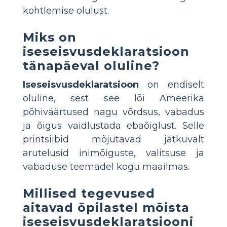
kohtlemise olulust.
Miks on
iseseisvusdeklaratsioon
tänapäeval oluline?
Iseseisvusdeklaratsioon
on endiselt
oluline, sest see lõi Ameerika
põhiväärtused nagu võrdsus, vabadus
ja õigus vaidlustada ebaõiglust. Selle
printsiibid mõjutavad jätkuvalt
arutelusid inimõiguste, valitsuse ja
vabaduse teemadel kogu maailmas.
Millised tegevused
aitavad õpilastel mõista
iseseisvusdeklaratsiooni