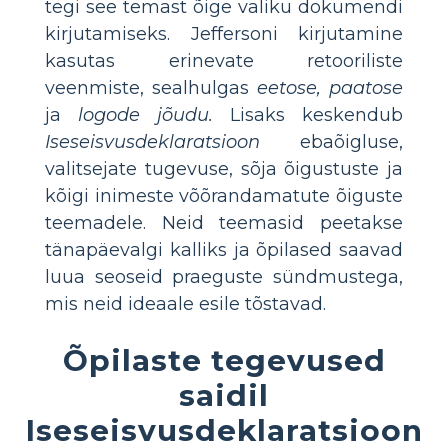
tegi see temast õige valiku dokumendi
kirjutamiseks. Jeffersoni kirjutamine
kasutas erinevate retooriliste
veenmiste, sealhulgas
eetose, paatose
ja
logode jõudu.
Lisaks keskendub
Iseseisvusdeklaratsioon
ebaõigluse,
valitsejate tugevuse, sõja õigustuste ja
kõigi inimeste võõrandamatute õiguste
teemadele. Neid teemasid peetakse
tänapäevalgi kalliks ja õpilased saavad
luua seoseid praeguste sündmustega,
mis neid ideaale esile tõstavad.
Õpilaste tegevused
saidil
Iseseisvusdeklaratsioon