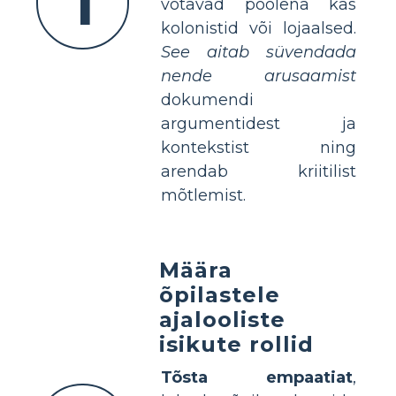
1
võtavad poolena kas
kolonistid või lojaalsed.
See aitab süvendada
nende arusaamist
dokumendi
argumentidest ja
kontekstist ning
arendab kriitilist
mõtlemist.
Määra
õpilastele
ajalooliste
isikute rollid
Tõsta empaatiat
,