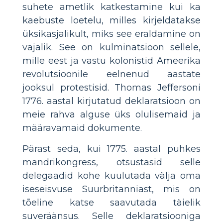
suhete ametlik katkestamine kui ka
kaebuste loetelu, milles kirjeldatakse
üksikasjalikult, miks see eraldamine on
vajalik. See on kulminatsioon sellele,
mille eest ja vastu kolonistid Ameerika
revolutsioonile eelnenud aastate
jooksul protestisid. Thomas Jeffersoni
1776. aastal kirjutatud deklaratsioon on
meie rahva alguse üks olulisemaid ja
määravamaid dokumente.
Pärast seda, kui 1775. aastal puhkes
mandrikongress, otsustasid selle
delegaadid kohe kuulutada välja oma
iseseisvuse Suurbritanniast, mis on
tõeline katse saavutada täielik
suveräänsus. Selle deklaratsiooniga