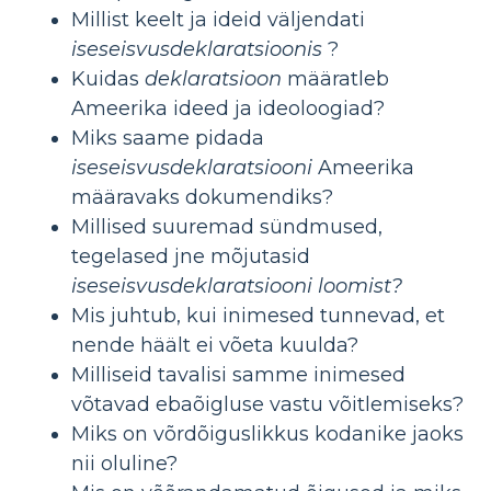
Millist keelt ja ideid väljendati
iseseisvusdeklaratsioonis
?
Kuidas
deklaratsioon
määratleb
Ameerika ideed ja ideoloogiad?
Miks saame pidada
iseseisvusdeklaratsiooni
Ameerika
määravaks dokumendiks?
Millised suuremad sündmused,
tegelased jne mõjutasid
iseseisvusdeklaratsiooni loomist?
Mis juhtub, kui inimesed tunnevad, et
nende häält ei võeta kuulda?
Milliseid tavalisi samme inimesed
võtavad ebaõigluse vastu võitlemiseks?
Miks on võrdõiguslikkus kodanike jaoks
nii oluline?