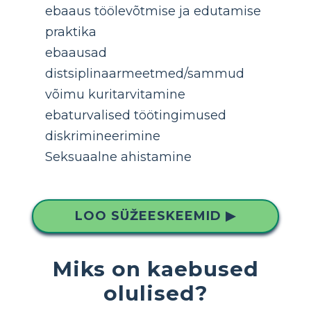
ebaaus töölevõtmise ja edutamise
praktika
ebaausad
distsiplinaarmeetmed/sammud
võimu kuritarvitamine
ebaturvalised töötingimused
diskrimineerimine
Seksuaalne ahistamine
LOO SÜŽEESKEEMID ▶
Miks on kaebused
olulised?