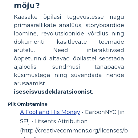
mõju?
Kaasake õpilasi tegevustesse nagu
primaarallikate analüüs, storyboardide
loomine, revolutsioonide võrdlus ning
dokumenti käsitlevate teemade
arutelu. Need interaktiivsed
õppetunnid aitavad õpilastel seostada
ajaloolisi sündmusi tänapäeva
küsimustega ning süvendada nende
arusaamist
iseseisvusdeklaratsioonist
.
Pilt Omistamine
A Fool and His Money
• CarbonNYC [in
SF!] • Litsents Attribution
(http://creativecommons.org/licenses/b