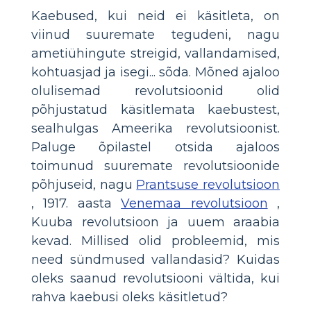
Kaebused, kui neid ei käsitleta, on
viinud suuremate tegudeni, nagu
ametiühingute streigid, vallandamised,
kohtuasjad ja isegi... sõda. Mõned ajaloo
olulisemad revolutsioonid olid
põhjustatud käsitlemata kaebustest,
sealhulgas Ameerika revolutsioonist.
Paluge õpilastel otsida ajaloos
toimunud suuremate revolutsioonide
põhjuseid, nagu
Prantsuse revolutsioon
, 1917. aasta
Venemaa revolutsioon
,
Kuuba revolutsioon ja uuem araabia
kevad. Millised olid probleemid, mis
need sündmused vallandasid? Kuidas
oleks saanud revolutsiooni vältida, kui
rahva kaebusi oleks käsitletud?