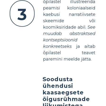
õpilastel illustreerida
3
peamisi koloniaalseid
kaebusi narratiivsete
skeemide või
koomiksiridade abil.
See
muudab abstraktsed
kontseptsioonid
konkreetseks
ja aitab
õpilastel teavet
paremini meelde jätta.
Soodusta
ühendusi
kaasaegsete
õigusrühmade
liikumistega