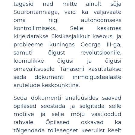
tagasid nad mitte ainult sõja
Suurbritanniaga, vaid ka väljavaate
oma riigi autonoomseks
kontrollimiseks. Selle keskmes
kirjeldatakse üksikasjalikult kaebusi ja
probleeme kuningas George III-ga,
samuti õigust revolutsioonile,
loomulikke õigusi ja õigusi
omavalitsusele. Tänaseni kasutatakse
seda dokumenti inimõigustealaste
arutelude keskpunktina.
Seda dokumenti analüüsides saavad
õpilased seostada ja selgitada selle
motiive ja selle mõju vastloodud
rahvale. Õpilased oskavad ka
tõlgendada tolleaegset keerulist keelt