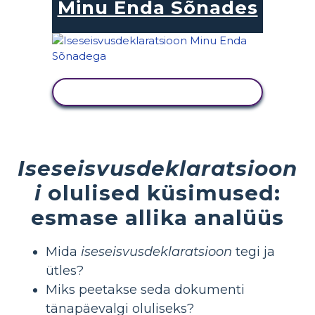
Minu Enda Sõnades
KUVA TEGEVUS
Iseseisvusdeklaratsioon
i
olulised küsimused:
esmase allika analüüs
Mida
iseseisvusdeklaratsioon
tegi ja
ütles?
Miks peetakse seda dokumenti
tänapäevalgi oluliseks?