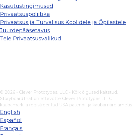
Kasutustingimused
Privaatsuspoliitika
Privaatsus ja Turvalisus Koolidele ja Õpilastele
Juurdepääsetavus
Teie Privaatsusvalikud
© 2026 - Clever Prototypes, LLC - Kõik õigused kaitstud.
StoryboardThat on ettevõtte
Clever Prototypes , LLC
kaubamärk ja registreeritud USA patendi- ja kaubamärgiametis
English
Español
Français