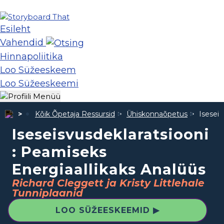
Esileht
Vahendid
Hinnapoliitika
Loo Süžeeskeem
Loo Süžeeskeemi
Kõik Õpetaja Ressursid
Ühiskonnaõpetus
Iseseis
Iseseisvusdeklaratsiooni
: Peamiseks
Energiaallikaks Analüüs
Richard Cleggett ja Kristy Littlehale
Tunniplaanid
LOO SÜŽEESKEEMID ▶