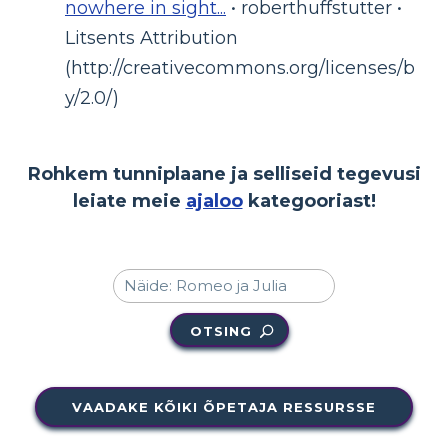
nowhere in sight...
• roberthuffstutter •
Litsents Attribution
(http://creativecommons.org/licenses/b
y/2.0/)
Rohkem tunniplaane ja selliseid tegevusi
leiate meie
ajaloo
kategooriast!
OTSING
VAADAKE KÕIKI ÕPETAJA RESSURSSE