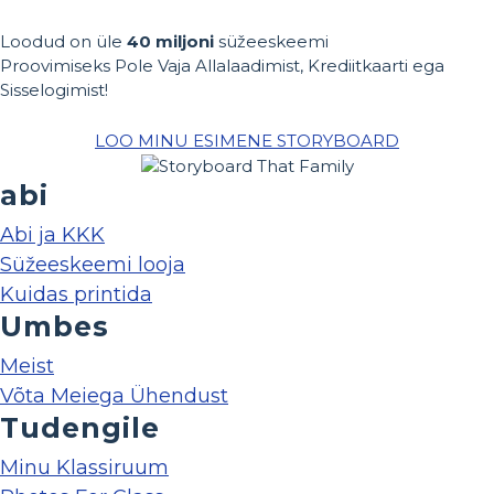
Loodud on üle
40 miljoni
süžeeskeemi
Proovimiseks Pole Vaja Allalaadimist, Krediitkaarti ega
Sisselogimist!
LOO MINU ESIMENE STORYBOARD
abi
Abi ja KKK
Süžeeskeemi looja
Kuidas printida
Umbes
Meist
Võta Meiega Ühendust
Tudengile
Minu Klassiruum