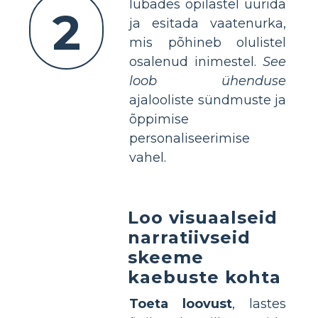
lubades õpilastel uurida
2
ja esitada vaatenurka,
mis põhineb olulistel
osalenud inimestel.
See
loob ühenduse
ajalooliste sündmuste ja
õppimise
personaliseerimise
vahel.
Loo visuaalseid
narratiivseid
skeeme
kaebuste kohta
Toeta loovust
, lastes