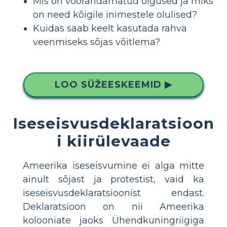
Mis on võõrandamatud õigused ja miks
on need kõigile inimestele olulised?
Kuidas saab keelt kasutada rahva
veenmiseks sõjas võitlema?
LOO SÜŽEESKEEMID ▶
Iseseisvusdeklaratsioon
i kiirülevaade
Ameerika iseseisvumine ei alga mitte
ainult sõjast ja protestist, vaid ka
iseseisvusdeklaratsioonist endast.
Deklaratsioon on nii Ameerika
kolooniate jaoks Ühendkuningriigiga