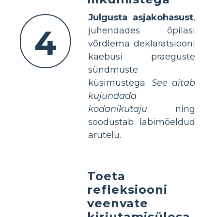
Julgusta asjakohasust
,
4
juhendades õpilasi
võrdlema deklaratsiooni
kaebusi praeguste
sündmuste
küsimustega.
See aitab
kujundada
kodanikutaju
ning
soodustab läbimõeldud
arutelu.
Toeta
refleksiooni
veenvate
kirjutamisülesa