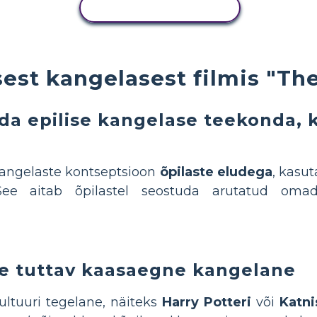
KOPEERI TEGEVUS
est kangelasest filmis "The
da epilise kangelase teekonda, 
kangelaste kontseptsioon
õpilaste eludega
, kasu
 See aitab õpilastel seostuda arutatud om
ile tuttav kaasaegne kangelane
ultuuri tegelane, näiteks
Harry Potteri
või
Katni