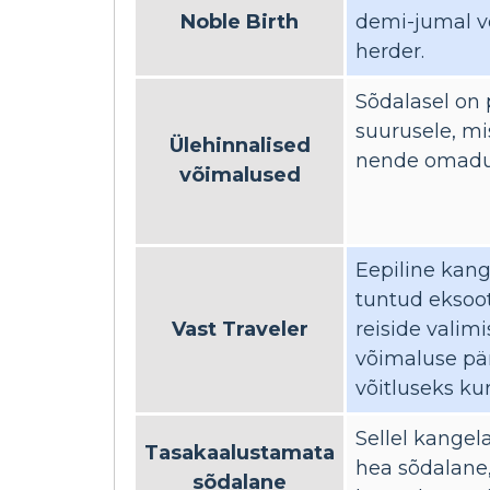
Noble Birth
demi-jumal 
herder.
Sõdalasel on 
suurusele, m
Ülehinnalised
nende omadus
võimalused
Eepiline kan
tuntud eksoot
Vast Traveler
reiside valimi
võimaluse pära
võitluseks kur
Sellel kangela
Tasakaalustamata
hea sõdalane,
sõdalane