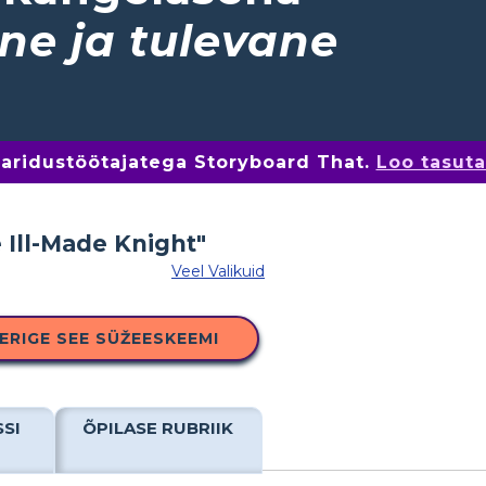
ne ja tulevane
 haridustöötajatega Storyboard That.
Loo tasut
Veel Valikuid
ERIGE SEE SÜŽEESKEEMI
SSI
ÕPILASE RUBRIIK