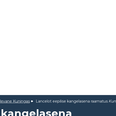
ulevane Kuningas
Lancelot eepilise kangelasena raamatus
Kun
e kangelasena