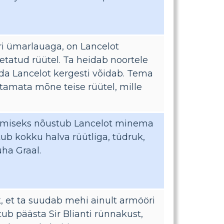
uri ümarlauaga, on Lancelot
etatud rüütel. Ta heidab noortele
mida Lancelot kergesti võidab. Tema
tamata mõne teise rüütel, mille
idmiseks nõustub Lancelot minema
tub kokku halva rüütliga, tüdruk,
ha Graal.
ik, et ta suudab mehi ainult armööri
ub päästa Sir Blianti rünnakust,