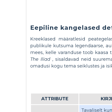
Eepiline kangelased de
Kreeklased määratlesid peategel
publikule kutsuma legendaarse, au
mees, kelle varanduse toob kaasa
The Iliad
, sisaldavad neid suurema
omadusi kogu tema seiklustes ja isik
ATTRIBUTE
KIR
Tavaliselt kun