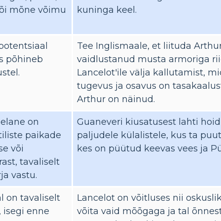
või mõne võimu
kuninga keel.
potentsiaal
Tee Inglismaale, et liituda Arth
is põhineb
vaidlustanud musta armoriga rii
tel.
Lancelot'ile välja kallutamist, 
tugevus ja osavus on tasakaalus
Arthur on näinud.
gelane on
Guaneveri kiusatusest lahti ho
iliste paikade
paljudele külalistele, kus ta puu
se või
kes on püütud keevas vees ja Pü
st, tavaliselt
ja vastu.
l on tavaliselt
Lancelot on võitluses nii oskusl
 isegi enne
võita vaid mõõgaga ja tal õnnest