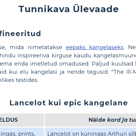
Tunnikava Ülevaade
fineeritud
ase, mida nimetatakse
eepaks kangelaseks
. N
hindu inspireeriva kirguse kaudu kangelasmuun
 tema enda imetletud omadused. Paljud kuulsad 
id kui elu kangelasi ja nende tegusid. "The Ill
likes testides.
Lancelot kui epic kangelane
JELDUS
Näide
kord ja t
ingas, prints,
Lancelot on kuningas Arthuri sõb