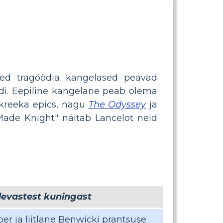
eed tragöödia kangelased peavad
di. Eepiline kangelane peab olema
kreeka epics, nagu
The Odyssey
ja
-Made Knight" näitab Lancelot neid
ulevastest kuningast
er ja liitlane Benwicki prantsuse