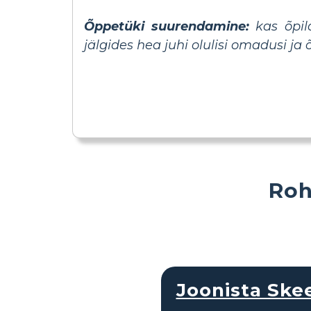
Õppetüki suurendamine:
kas õpil
jälgides hea juhi olulisi omadusi j
Roh
Joonista Sk