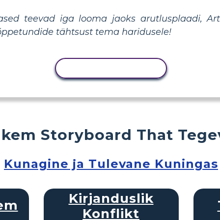
ased teevad iga looma jaoks arutlusplaadi, Ar
a õppetundide tähtsust tema haridusele!
KOPEERI TEGEVUS
kem Storyboard That Tege
Kunagine ja Tulevane Kuningas
Kirjanduslik
eem
Konflikt