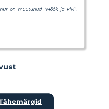
thur on muutunud "Mõõk ja kivi",
vust
Tähemärgid