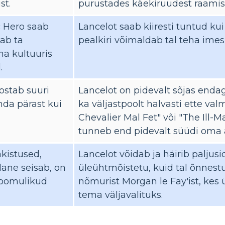
st.
purustades käekiruudest raamist,
c Hero saab
Lancelot saab kiiresti tuntud ku
ab ta
pealkiri võimaldab tal teha imes
a kultuuris
.
ostab suuri
Lancelot on pidevalt sõjas endaga
da pärast kui
ka väljastpoolt halvasti ette va
Chevalier Mal Fet" või "The Ill-M
tunneb end pidevalt süüdi oma a
akistused,
Lancelot võidab ja häirib paljusi
lane seisab, on
üleühtmõistetu, kuid tal õnnes
eloomulikud
nõmurist Morgan le Fay'ist, kes 
tema väljavalituks.