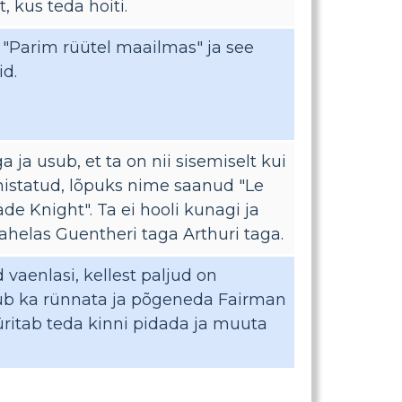
 kus teda hoiti.
i "Parim rüütel maailmas" ja see
id.
 ja usub, et ta on nii sisemiselt kui
lmistatud, lõpuks nime saanud "Le
ade Knight". Ta ei hooli kunagi ja
helas Guentheri taga Arthuri taga.
d vaenlasi, kellest paljud on
tub ka rünnata ja põgeneda Fairman
üritab teda kinni pidada ja muuta