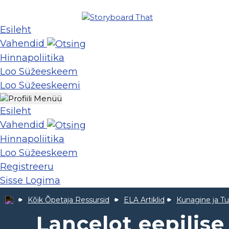
Esileht
Vahendid
Hinnapoliitika
Loo Süžeeskeem
Loo Süžeeskeemi
Esileht
Vahendid
Hinnapoliitika
Loo Süžeeskeem
Registreeru
Sisse Logima
Kõik Õpetaja Ressursid
ELA Artiklid
Kunagine ja T
Lancelot eepilis