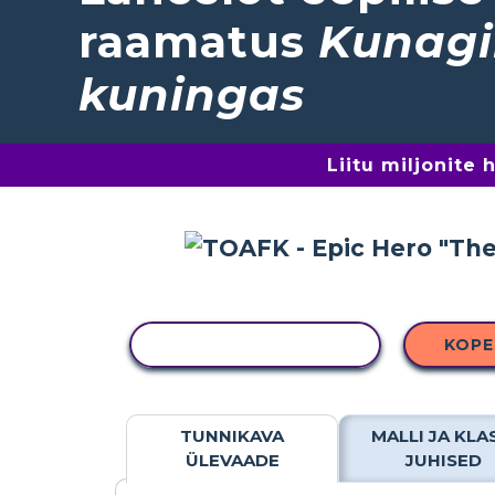
raamatus
Kunagi
kuningas
Liitu miljonite
KOPEERI TEGEVUS
KOPE
TUNNIKAVA
MALLI JA KLA
ÜLEVAADE
JUHISED