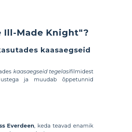
 Ill-Made Knight"?
kasutades kaasaegseid
tades
kaasaegseid tegelasi
filmidest
adustega ja muudab õppetunnid
ss Everdeen
, keda teavad enamik