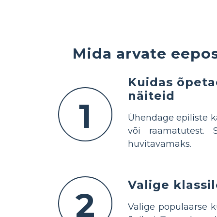
Mida arvate eepos
Kuidas õpeta
näiteid
1
Ühendage epiliste 
või raamatutest.
huvitavamaks.
Valige klass
2
Valige populaarse k