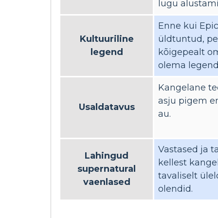
lugu alustami
Enne kui Epi
Kultuuriline
üldtuntud, pe
legend
kõigepealt om
olema legend
Kangelane te
asju pigem en
Usaldatavus
au.
Vastased ja t
Lahingud
kellest kange
supernatural
tavaliselt ül
vaenlased
olendid.