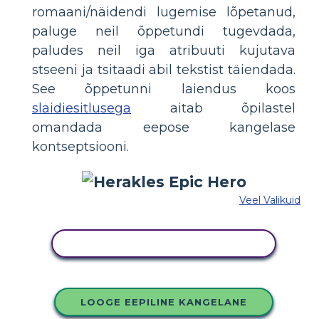
romaani/näidendi lugemise lõpetanud,
paluge neil õppetundi tugevdada,
paludes neil iga atribuuti kujutava
stseeni ja tsitaadi abil tekstist täiendada.
See õppetunni laiendus koos
slaidiesitlusega
aitab õpilastel
omandada eepose kangelase
kontseptsiooni.
Veel Valikuid
KOPEERIGE SEE SÜŽEESKEEMI
LOOGE EEPILINE KANGELANE