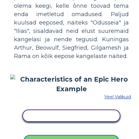
olema keegi, kelle õnne toovad tema
enda imetletud omadused. Paljud
kuulsad eeposed, näiteks "Odüsseia" ja
"Ilias", sisaldavad neid elust suuremaid
kangelasi ja nende tegusid. Kuningas
Arthur, Beowulf, Siegfried, Gilgamesh ja
Rama on kõik eepose kangelaste näited.
Veel Valikuid
KOPEERIGE SEE SÜŽEESKEEMI