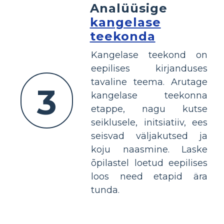
Analüüsige
kangelase
teekonda
Kangelase teekond on
eepilises kirjanduses
tavaline teema. Arutage
3
kangelase teekonna
etappe, nagu kutse
seiklusele, initsiatiiv, ees
seisvad väljakutsed ja
koju naasmine. Laske
õpilastel loetud eepilises
loos need etapid ära
tunda.