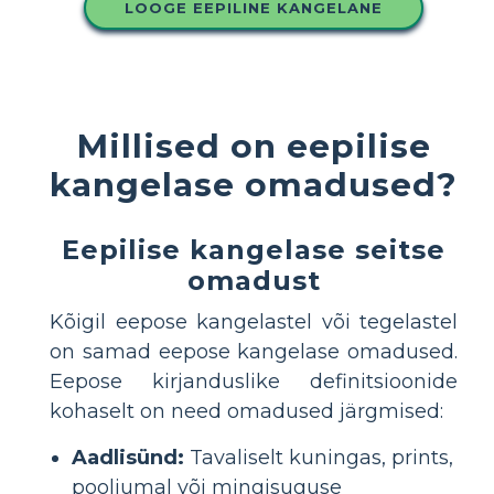
LOOGE EEPILINE KANGELANE
Millised on eepilise
kangelase omadused?
Eepilise kangelase seitse
omadust
Kõigil eepose kangelastel või tegelastel
on samad eepose kangelase omadused.
Eepose kirjanduslike definitsioonide
kohaselt on need omadused järgmised:
Aadlisünd:
Tavaliselt kuningas, prints,
pooljumal või mingisuguse