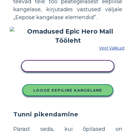
teevad teie töö peategelasest eepilise
kangelase, kirjutades vastused väljale
„Eepose kangelase elemendid”.
Veel Valikuid
KOPEERIGE SEE SÜŽEESKEEMI
LOOGE EEPILINE KANGELANE
Tunni pikendamine
Pärast seda, kui õpilased on