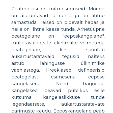
Peategelasi on mitmesuguseid. Mõned
on äratuntavad ja nendega on lihtne
samastuda. Teised on pidevalt hädas ja
neile on lihtne kaasa tunda. Arhetüüpne
peategelane on "eeposkangelane",
muljetavaldavate üliinimlike võimetega
peategelane, kes sooritab
aukartustäratavaid tegusid, näiteks
astub lahingusse üliinimlike
vaenlastega. Kreeklased defineerisid
peategelast esimesena eepose
kangelasena. Need tragöödia
kangelased peavad publikus esile
kutsuma kangelaslikkuse tunde
legendaarsete, aukartustäratavate
pärimuste kaudu. Eeposkangelane peab