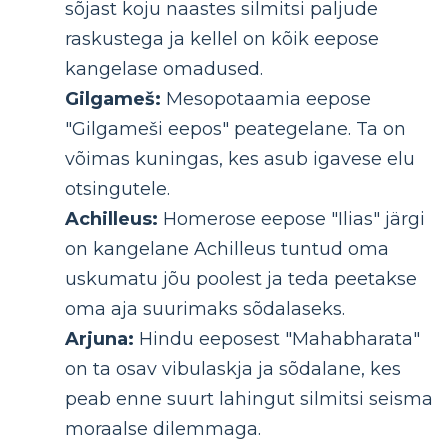
sõjast koju naastes silmitsi paljude
raskustega ja kellel on kõik eepose
kangelase omadused.
Gilgameš:
Mesopotaamia eepose
"Gilgameši eepos" peategelane. Ta on
võimas kuningas, kes asub igavese elu
otsingutele.
Achilleus:
Homerose eepose "Ilias" järgi
on kangelane Achilleus tuntud oma
uskumatu jõu poolest ja teda peetakse
oma aja suurimaks sõdalaseks.
Arjuna:
Hindu eeposest "Mahabharata"
on ta osav vibulaskja ja sõdalane, kes
peab enne suurt lahingut silmitsi seisma
moraalse dilemmaga.