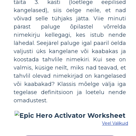
täita 3. kasti (loetlege eepilised
kangelased), siis öelge neile, et nad
võivad selle tühjaks jätta. Viie minuti
pärast paluge õpilastel võrrelda
nimekirju kellegagi, kes istub nende
lähedal. Seejärel paluge igal paaril öelda
valjusti üks kangelane või kaabakas ja
koostada tahvlile nimekiri. Kui see on
valmis, küsige neilt, miks nad teavad, et
tahvlil olevad nimekirjad on kangelased
või kaabakad? Klassis mõelge välja iga
tegelase definitsioon ja loetelu nende
omadustest.
Veel Valikuid