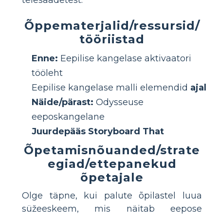
telesaadetest.
Õppematerjalid/ressursid/
tööriistad
Enne:
Eepilise kangelase aktivaatori
tööleht
Eepilise kangelase malli elemendid
ajal
Näide/pärast:
Odysseuse
eeposkangelane
Juurdepääs Storyboard That
Õpetamisnõuanded/strate
egiad/ettepanekud
õpetajale
Olge täpne, kui palute õpilastel luua
süžeeskeem, mis näitab eepose