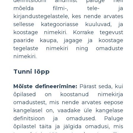
definitsiooni andmist paluge neil
mõelda filmi-, tele- ja
kirjandustegelastele, kes nende arvates
sellesse kategooriasse kuuluvad, ja
koostage nimekiri. Korrake tegevust
paaride kaupa, jagage ja koostage
tegelaste nimekiri ning omaduste
nimekiri.
Tunni lõpp
Mõiste defineerimine:
Pärast seda, kui
õpilased on koostanud nimekirja
omadustest, mis nende arvates eepose
kangelasel on, vaadake üle kangelase
definitsioon ja omadused. Paluge
õpilastel täita ja jälgida omadusi, mis