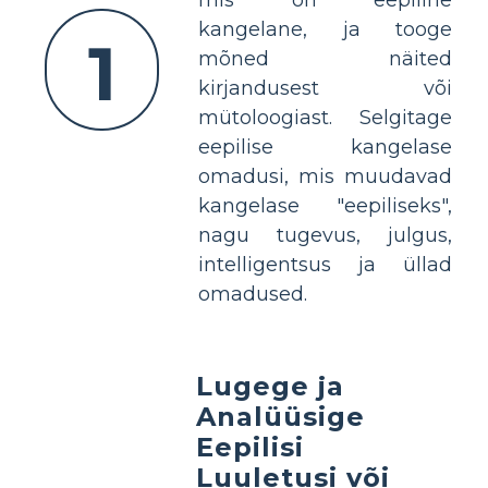
mis on eepiline
kangelane, ja tooge
1
mõned näited
kirjandusest või
mütoloogiast. Selgitage
eepilise kangelase
omadusi, mis muudavad
kangelase "eepiliseks",
nagu tugevus, julgus,
intelligentsus ja üllad
omadused.
Lugege ja
Analüüsige
Eepilisi
Luuletusi või