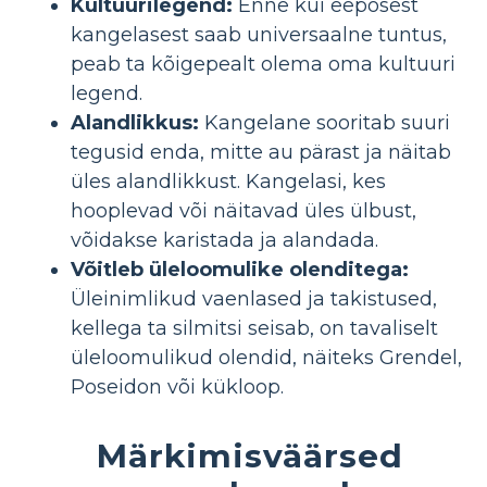
Kultuurilegend:
Enne kui eeposest
kangelasest saab universaalne tuntus,
peab ta kõigepealt olema oma kultuuri
legend.
Alandlikkus:
Kangelane sooritab suuri
tegusid enda, mitte au pärast ja näitab
üles alandlikkust. Kangelasi, kes
hooplevad või näitavad üles ülbust,
võidakse karistada ja alandada.
Võitleb üleloomulike olenditega:
Üleinimlikud vaenlased ja takistused,
kellega ta silmitsi seisab, on tavaliselt
üleloomulikud olendid, näiteks Grendel,
Poseidon või kükloop.
Märkimisväärsed