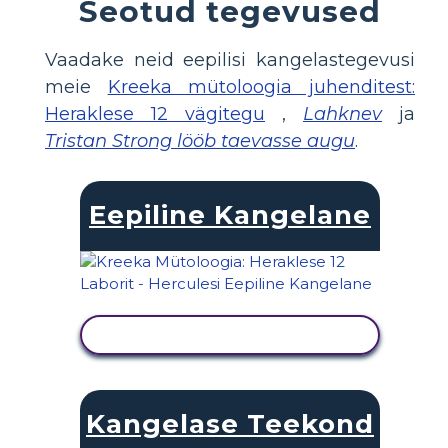
Seotud tegevused
Vaadake neid eepilisi kangelastegevusi
meie
Kreeka mütoloogia juhenditest:
Heraklese 12 vägitegu
,
Lahknev
ja
Tristan Strong lööb taevasse augu
.
Eepiline Kangelane
KUVA TEGEVUS
Kangelase Teekond