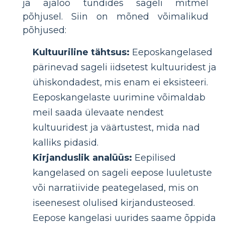
ja ajaloo tundides sageli mitmel
põhjusel. Siin on mõned võimalikud
põhjused:
Kultuuriline tähtsus:
Eeposkangelased
pärinevad sageli iidsetest kultuuridest ja
ühiskondadest, mis enam ei eksisteeri.
Eeposkangelaste uurimine võimaldab
meil saada ülevaate nendest
kultuuridest ja väärtustest, mida nad
kalliks pidasid.
Kirjanduslik analüüs:
Eepilised
kangelased on sageli eepose luuletuste
või narratiivide peategelased, mis on
iseenesest olulised kirjandusteosed.
Eepose kangelasi uurides saame õppida