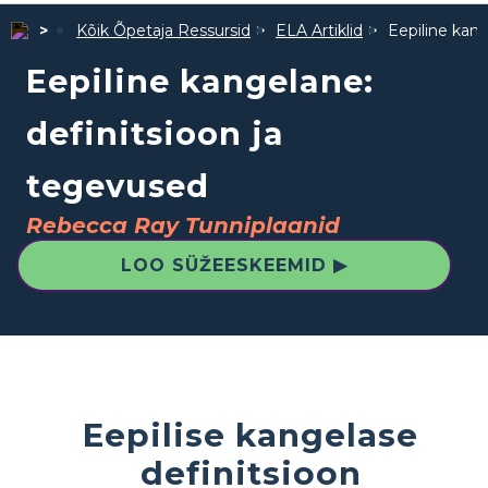
Kõik Õpetaja Ressursid
ELA Artiklid
Eepiline kang
Eepiline kangelane:
definitsioon ja
tegevused
Rebecca Ray Tunniplaanid
LOO SÜŽEESKEEMID ▶
Eepilise kangelase
definitsioon