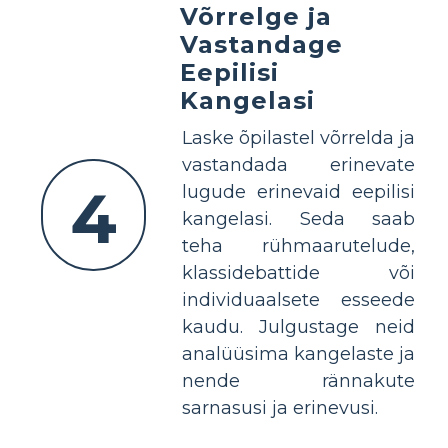
Võrrelge ja
Vastandage
Eepilisi
Kangelasi
Laske õpilastel võrrelda ja
vastandada erinevate
4
lugude erinevaid eepilisi
kangelasi. Seda saab
teha rühmaarutelude,
klassidebattide või
individuaalsete esseede
kaudu. Julgustage neid
analüüsima kangelaste ja
nende rännakute
sarnasusi ja erinevusi.