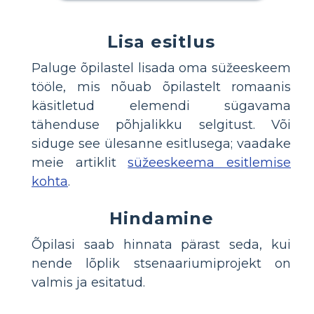
Lisa esitlus
Paluge õpilastel lisada oma süžeeskeem
tööle, mis nõuab õpilastelt romaanis
käsitletud elemendi sügavama
tähenduse põhjalikku selgitust. Või
siduge see ülesanne esitlusega; vaadake
meie artiklit
süžeeskeema esitlemise
kohta
.
Hindamine
Õpilasi saab hinnata pärast seda, kui
nende lõplik stsenaariumiprojekt on
valmis ja esitatud.