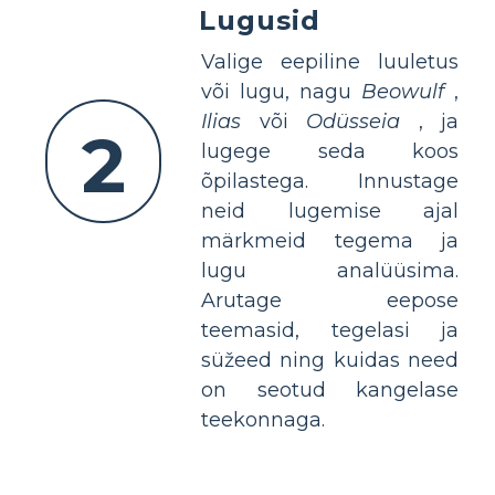
Lugusid
Valige eepiline luuletus
või lugu, nagu
Beowulf
,
Ilias
või
Odüsseia
, ja
2
lugege seda koos
õpilastega. Innustage
neid lugemise ajal
märkmeid tegema ja
lugu analüüsima.
Arutage eepose
teemasid, tegelasi ja
süžeed ning kuidas need
on seotud kangelase
teekonnaga.