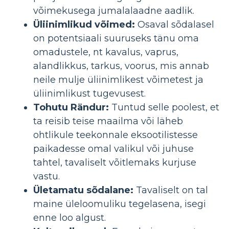
võimekusega jumalalaadne aadlik.
Üliinimlikud võimed:
Osaval sõdalasel
on potentsiaali suuruseks tänu oma
omadustele, nt kavalus, vaprus,
alandlikkus, tarkus, voorus, mis annab
neile mulje üliinimlikest võimetest ja
üliinimlikust tugevusest.
Tohutu Rändur:
Tuntud selle poolest, et
ta reisib teise maailma või läheb
ohtlikule teekonnale eksootilistesse
paikadesse omal valikul või juhuse
tahtel, tavaliselt võitlemaks kurjuse
vastu.
Ületamatu sõdalane:
Tavaliselt on tal
maine üleloomuliku tegelasena, isegi
enne loo algust.