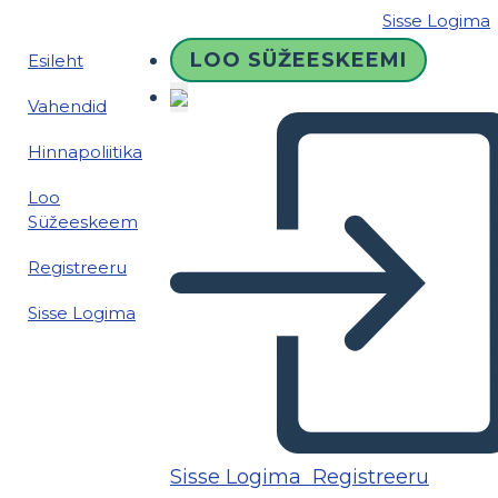
Sisse Logima
LOO SÜŽEESKEEMI
Esileht
Vahendid
Hinnapoliitika
Loo
Süžeeskeem
Registreeru
Sisse Logima
Sisse Logima
Registreeru