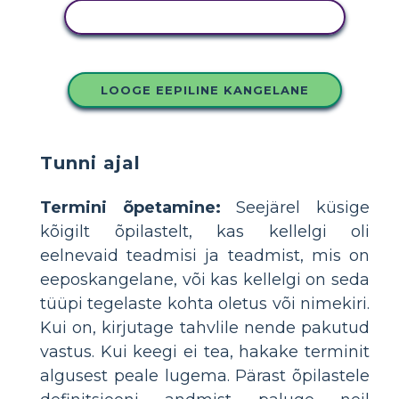
KOPEERIGE SEE SÜŽEESKEEMI
LOOGE EEPILINE KANGELANE
Tunni ajal
Termini õpetamine:
Seejärel küsige
kõigilt õpilastelt, kas kellelgi oli
eelnevaid teadmisi ja teadmist, mis on
eeposkangelane, või kas kellelgi on seda
tüüpi tegelaste kohta oletus või nimekiri.
Kui on, kirjutage tahvlile nende pakutud
vastus. Kui keegi ei tea, hakake terminit
algusest peale lugema. Pärast õpilastele