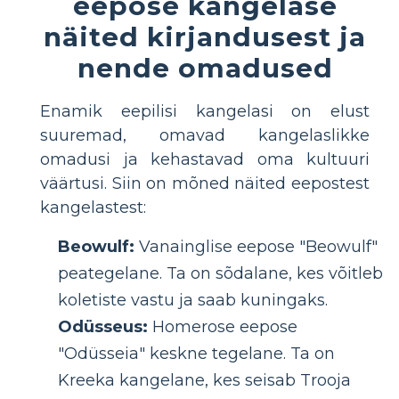
eepose kangelase
näited kirjandusest ja
nende omadused
Enamik eepilisi kangelasi on elust
suuremad, omavad kangelaslikke
omadusi ja kehastavad oma kultuuri
väärtusi. Siin on mõned näited eepostest
kangelastest:
Beowulf:
Vanainglise eepose "Beowulf"
peategelane. Ta on sõdalane, kes võitleb
koletiste vastu ja saab kuningaks.
Odüsseus:
Homerose eepose
"Odüsseia" keskne tegelane. Ta on
Kreeka kangelane, kes seisab Trooja