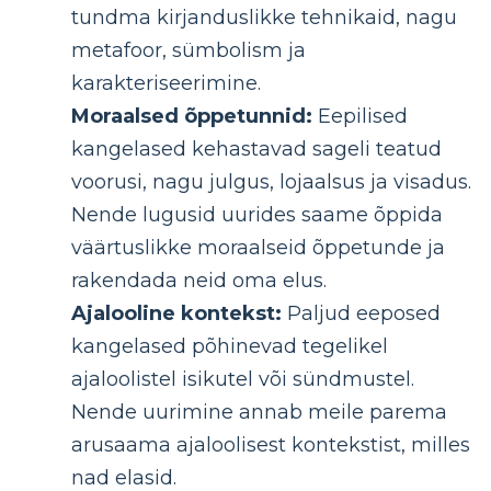
tundma kirjanduslikke tehnikaid, nagu
metafoor, sümbolism ja
karakteriseerimine.
Moraalsed õppetunnid:
Eepilised
kangelased kehastavad sageli teatud
voorusi, nagu julgus, lojaalsus ja visadus.
Nende lugusid uurides saame õppida
väärtuslikke moraalseid õppetunde ja
rakendada neid oma elus.
Ajalooline kontekst:
Paljud eeposed
kangelased põhinevad tegelikel
ajaloolistel isikutel või sündmustel.
Nende uurimine annab meile parema
arusaama ajaloolisest kontekstist, milles
nad elasid.