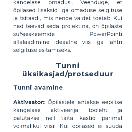
kangelase omadusi. Veenduge, et
õpilased lisaksid iga omaduse selgituse
ja tsitaadi, mis nende väidet toetab. Kui
nad teevad seda projektina, on õpilaste
süžeeskeemide PowerPointi
allalaadimine ideaalne viis iga lahtri
selgituse esitamiseks.
Tunni
üksikasjad/protseduur
Tunni avamine
Aktivaator:
Õpilastele antakse eepilise
kangelase aktiveerija tööleht ja
palutakse neil täita kastid parimal
võimalikul viisil. Kui õpilased ei suuda