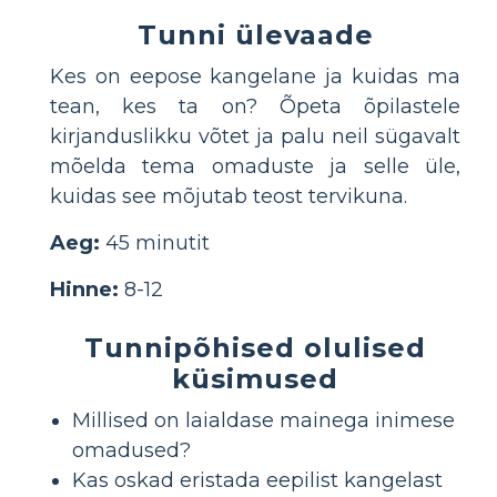
Tunni ülevaade
Kes on eepose kangelane ja kuidas ma
tean, kes ta on? Õpeta õpilastele
kirjanduslikku võtet ja palu neil sügavalt
mõelda tema omaduste ja selle üle,
kuidas see mõjutab teost tervikuna.
Aeg:
45 minutit
Hinne:
8-12
Tunnipõhised olulised
küsimused
Millised on laialdase mainega inimese
omadused?
Kas oskad eristada eepilist kangelast