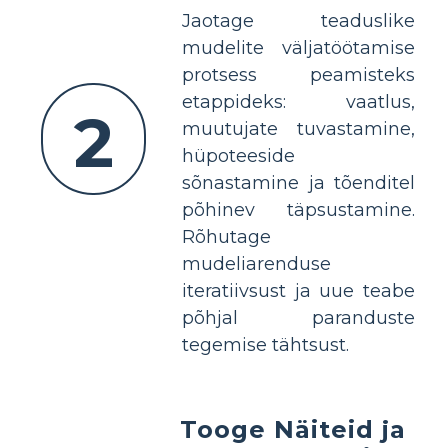
Jaotage teaduslike
mudelite väljatöötamise
protsess peamisteks
etappideks: vaatlus,
2
muutujate tuvastamine,
hüpoteeside
sõnastamine ja tõenditel
põhinev täpsustamine.
Rõhutage
mudeliarenduse
iteratiivsust ja uue teabe
põhjal paranduste
tegemise tähtsust.
Tooge Näiteid ja