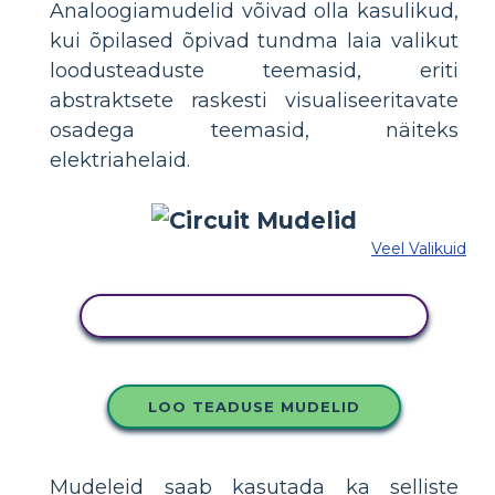
Analoogiamudelid võivad olla kasulikud,
kui õpilased õpivad tundma laia valikut
loodusteaduste teemasid, eriti
abstraktsete raskesti visualiseeritavate
osadega teemasid, näiteks
elektriahelaid.
Veel Valikuid
KOPEERIGE SEE SÜŽEESKEEMI
LOO TEADUSE MUDELID
Mudeleid saab kasutada ka selliste