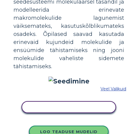
seedesüsteemi molekulaarsel tasandil ja
modelleerida erinevate
makromolekulide lagunemist
väiksemateks, kasutuskõlblikumateks
osadeks. Õpilased saavad kasutada
erinevaid kujundeid molekulide ja
ensüümide tähistamiseks ning jooni
molekulide vaheliste sidemete
tähistamiseks.
Veel Valikuid
KOPEERIGE SEE SÜŽEESKEEMI
LOO TEADUSE MUDELID