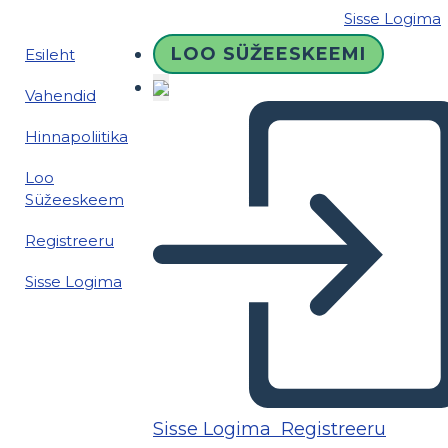
Sisse Logima
LOO SÜŽEESKEEMI
Esileht
Vahendid
Hinnapoliitika
Loo
Süžeeskeem
Registreeru
Sisse Logima
Sisse Logima
Registreeru