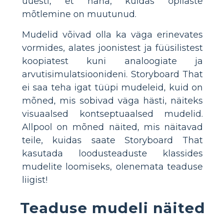
uuesti, et näha, kuidas õpilaste
mõtlemine on muutunud.
Mudelid võivad olla ka väga erinevates
vormides, alates joonistest ja füüsilistest
koopiatest kuni analoogiate ja
arvutisimulatsioonideni. Storyboard That
ei saa teha igat tüüpi mudeleid, kuid on
mõned, mis sobivad väga hästi, näiteks
visuaalsed kontseptuaalsed mudelid.
Allpool on mõned näited, mis näitavad
teile, kuidas saate Storyboard That
kasutada loodusteaduste klassides
mudelite loomiseks, olenemata teaduse
liigist!
Teaduse mudeli näited