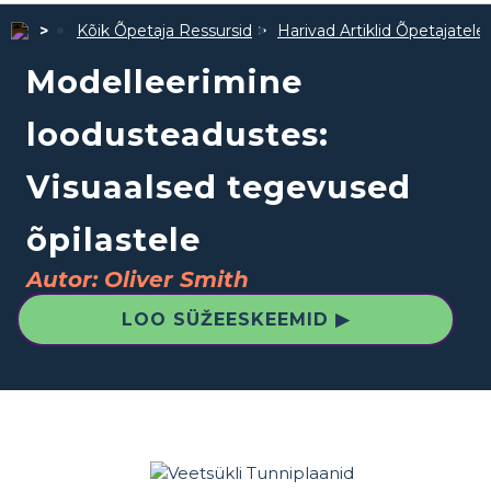
Kõik Õpetaja Ressursid
Harivad Artiklid Õpetajatele
Modelleerimine
loodusteadustes:
Visuaalsed tegevused
õpilastele
Autor: Oliver Smith
LOO SÜŽEESKEEMID ▶