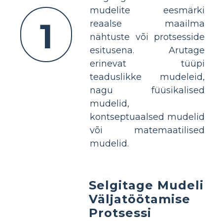
mudelite eesmärki
1
reaalse maailma
nähtuste või protsesside
esitusena. Arutage
erinevat tüüpi
teaduslikke mudeleid,
nagu füüsikalised
mudelid,
kontseptuaalsed mudelid
või matemaatilised
mudelid.
Selgitage Mudeli
Väljatöötamise
Protsessi