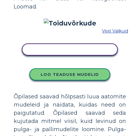
Loomad.
Veel Valikuid
KOPEERIGE SEE SÜŽEESKEEMI
LOO TEADUSE MUDELID
Õpilased saavad hõlpsasti luua aatomite
mudeleid ja näidata, kuidas need on
paigutatud. Õpilased saavad seda
kujutada mitmel viisil, kuid levinud on
pulga- ja pallimudelite loomine. Pulga-