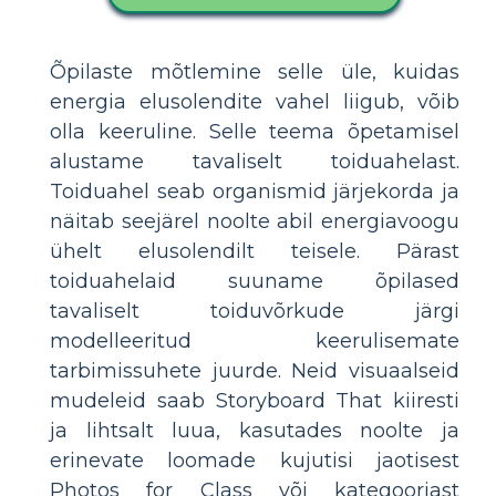
Õpilaste mõtlemine selle üle, kuidas
energia elusolendite vahel liigub, võib
olla keeruline. Selle teema õpetamisel
alustame tavaliselt toiduahelast.
Toiduahel seab organismid järjekorda ja
näitab seejärel noolte abil energiavoogu
ühelt elusolendilt teisele. Pärast
toiduahelaid suuname õpilased
tavaliselt toiduvõrkude järgi
modelleeritud keerulisemate
tarbimissuhete juurde. Neid visuaalseid
mudeleid saab Storyboard That kiiresti
ja lihtsalt luua, kasutades noolte ja
erinevate loomade kujutisi jaotisest
Photos for Class või kategooriast