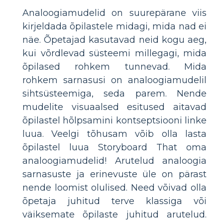
Analoogiamudelid on suurepärane viis
kirjeldada õpilastele midagi, mida nad ei
näe. Õpetajad kasutavad neid kogu aeg,
kui võrdlevad süsteemi millegagi, mida
õpilased rohkem tunnevad. Mida
rohkem sarnasusi on analoogiamudelil
sihtsüsteemiga, seda parem. Nende
mudelite visuaalsed esitused aitavad
õpilastel hõlpsamini kontseptsiooni linke
luua. Veelgi tõhusam võib olla lasta
õpilastel luua Storyboard That oma
analoogiamudelid! Arutelud analoogia
sarnasuste ja erinevuste üle on pärast
nende loomist olulised. Need võivad olla
õpetaja juhitud terve klassiga või
väiksemate õpilaste juhitud arutelud.