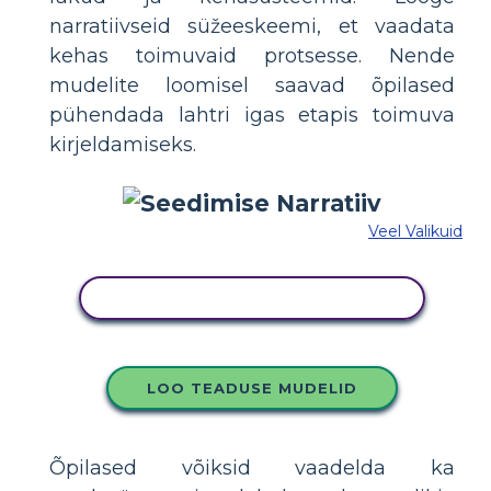
narratiivseid süžeeskeemi, et vaadata
kehas toimuvaid protsesse. Nende
mudelite loomisel saavad õpilased
pühendada lahtri igas etapis toimuva
kirjeldamiseks.
Veel Valikuid
KOPEERIGE SEE SÜŽEESKEEMI
LOO TEADUSE MUDELID
Õpilased võiksid vaadelda ka