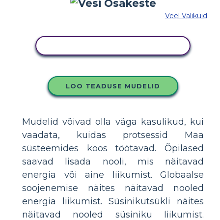
Veel Valikuid
KOPEERIGE SEE SÜŽEESKEEMI
LOO TEADUSE MUDELID
Mudelid võivad olla väga kasulikud, kui
vaadata, kuidas protsessid Maa
süsteemides koos töötavad. Õpilased
saavad lisada nooli, mis näitavad
energia või aine liikumist. Globaalse
soojenemise näites näitavad nooled
energia liikumist. Süsinikutsükli näites
näitavad nooled süsiniku liikumist.