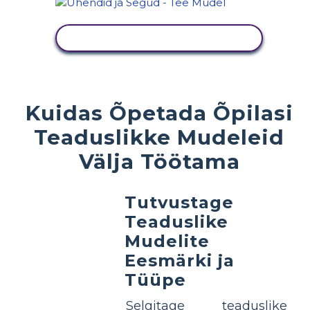
KUVA TEGEVUS
Kuidas Õpetada Õpilasi
Teaduslikke Mudeleid
Välja Töötama
Tutvustage
Teaduslike
Mudelite
Eesmärki ja
Tüüpe
Selgitage teaduslike