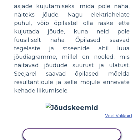
asjade kujutamiseks, mida pole näha,
näiteks jõude. Nagu elektriahelate
puhul, võib õpilastel olla raske ette
kujutada jõude, kuna neid pole
füüsiliselt näha. Õpilased saavad
tegelaste ja stseenide abil luua
jõudiagramme, millel on nooled, mis
näitavad jõudude suurust ja ulatust.
Seejärel saavad õpilased mõelda
resultantjõule ja selle mõjule erinevate
kehade liikumisele.
Veel Valikuid
KOPEERIGE SEE SÜŽEESKEEMI