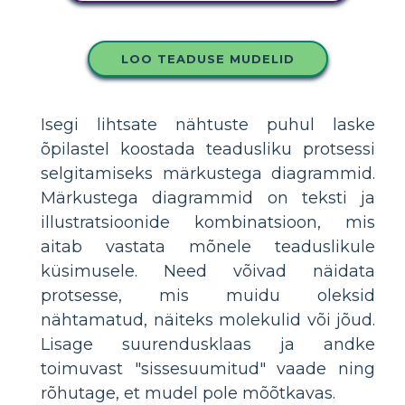
LOO TEADUSE MUDELID
Isegi lihtsate nähtuste puhul laske
õpilastel koostada teadusliku protsessi
selgitamiseks märkustega diagrammid.
Märkustega diagrammid on teksti ja
illustratsioonide kombinatsioon, mis
aitab vastata mõnele teaduslikule
küsimusele. Need võivad näidata
protsesse, mis muidu oleksid
nähtamatud, näiteks molekulid või jõud.
Lisage suurendusklaas ja andke
toimuvast "sissesuumitud" vaade ning
rõhutage, et mudel pole mõõtkavas.