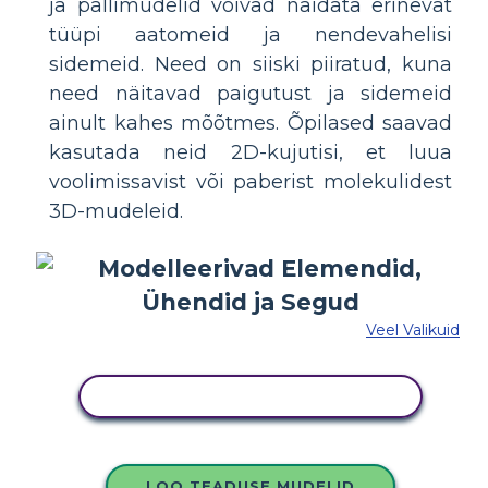
ja pallimudelid võivad näidata erinevat
tüüpi aatomeid ja nendevahelisi
sidemeid. Need on siiski piiratud, kuna
need näitavad paigutust ja sidemeid
ainult kahes mõõtmes. Õpilased saavad
kasutada neid 2D-kujutisi, et luua
voolimissavist või paberist molekulidest
3D-mudeleid.
Veel Valikuid
KOPEERIGE SEE SÜŽEESKEEMI
LOO TEADUSE MUDELID