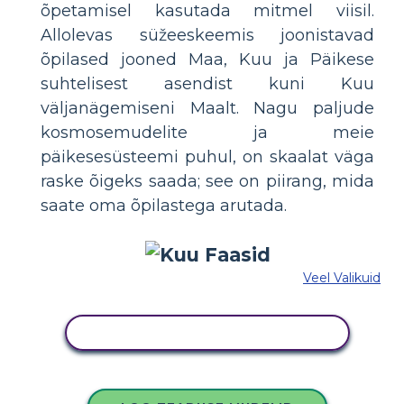
õpetamisel kasutada mitmel viisil.
Allolevas süžeeskeemis joonistavad
õpilased jooned Maa, Kuu ja Päikese
suhtelisest asendist kuni Kuu
väljanägemiseni Maalt. Nagu paljude
kosmosemudelite ja meie
päikesesüsteemi puhul, on skaalat väga
raske õigeks saada; see on piirang, mida
saate oma õpilastega arutada.
Veel Valikuid
KOPEERIGE SEE SÜŽEESKEEMI