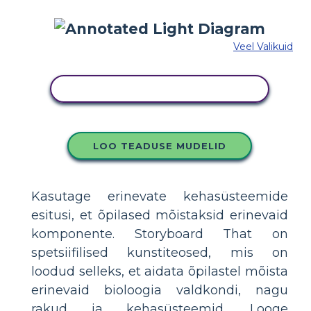
Veel Valikuid
KOPEERIGE SEE SÜŽEESKEEMI
LOO TEADUSE MUDELID
Kasutage erinevate kehasüsteemide
esitusi, et õpilased mõistaksid erinevaid
komponente. Storyboard That on
spetsiifilised kunstiteosed, mis on
loodud selleks, et aidata õpilastel mõista
erinevaid bioloogia valdkondi, nagu
rakud ja kehasüsteemid. Looge