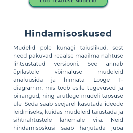
LOO TEADUSE MUDELID
Hindamisoskused
Mudelid pole kunagi täiuslikud, sest
need pakuvad reaalse maailma nähtuse
lihtsustatud versiooni. See annab
õpilastele võimaluse mudeleid
analüüsida ja hinnata. Looge T-
diagramm, mis toob esile tugevused ja
piirangud, ning arutlege mudeli täpsuse
üle. Seda saab seejärel kasutada ideede
leidmiseks, kuidas mudeleid täiustada ja
sihtnähtustele lähemale viia. Neid
hindamisoskusi saab harjutada juba