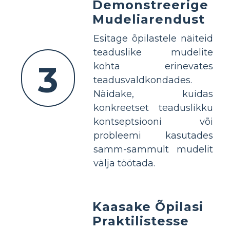
Demonstreerige
Mudeliarendust
Esitage õpilastele näiteid
teaduslike mudelite
3
kohta erinevates
teadusvaldkondades.
Näidake, kuidas
konkreetset teaduslikku
kontseptsiooni või
probleemi kasutades
samm-sammult mudelit
välja töötada.
Kaasake Õpilasi
Praktilistesse