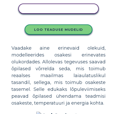
KOPEERIGE SEE SÜŽEESKEEMI
LOO TEADUSE MUDELID
Vaadake aine erinevaid olekuid,
modelleerides osakesi erinevates
olukordades. Allolevas tegevuses saavad
õpilased võrrelda seda, mis toimub
reaalses maailmas laiaulatuslikul
tasandil, sellega, mis toimub osakeste
tasemel. Selle edukaks lõpuleviimiseks
peavad õpilased ühendama teadmisi
osakeste, temperatuuri ja energia kohta.