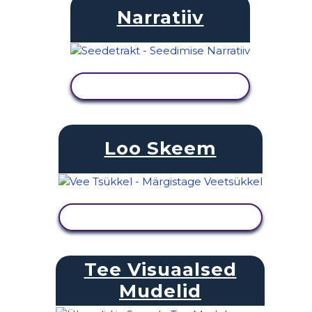
Narratiiv
KUVA TEGEVUS
Loo Skeem
KUVA TEGEVUS
Tee Visuaalsed
Mudelid