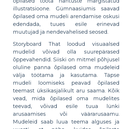
õpilased toota nähtuste märgistatud
illustratsioone. Gümnaasiumis saavad
õpilased oma mudeli arendamise oskusi
edendada, tuues esile erinevad
muutujad ja nendevahelised seosed.
Storyboard That loodud visuaalsed
mudelid võivad olla suurepärased
õppevahendid. Siiski on mitmel põhjusel
oluline panna õpilased oma mudeleid
välja töötama ja kasutama. Täpse
mudeli loomiseks peavad õpilased
teemast üksikasjalikult aru saama. Kõik
vead, mida õpilased oma mudelites
teevad, võivad esile tuua lünki
arusaamises või väärarusaamu.
Mudeleid saab luua teema alguses ja