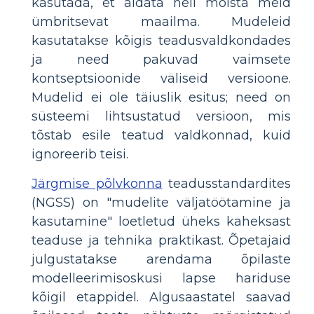
kasutada, et aidata neil mõista meid
ümbritsevat maailma. Mudeleid
kasutatakse kõigis teadusvaldkondades
ja need pakuvad vaimsete
kontseptsioonide väliseid versioone.
Mudelid ei ole täiuslik esitus; need on
süsteemi lihtsustatud versioon, mis
tõstab esile teatud valdkonnad, kuid
ignoreerib teisi.
Järgmise põlvkonna
teadusstandardites
(NGSS) on "mudelite väljatöötamine ja
kasutamine" loetletud üheks kaheksast
teaduse ja tehnika praktikast. Õpetajaid
julgustatakse arendama õpilaste
modelleerimisoskusi lapse hariduse
kõigil etappidel. Algusaastatel saavad