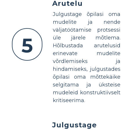
Arutelu
Julgustage õpilasi oma
mudelite ja nende
väljatöötamise protsessi
5
üle järele mõtlema.
Hõlbustada arutelusid
erinevate mudelite
võrdlemiseks ja
hindamiseks, julgustades
õpilasi oma mõttekäike
selgitama ja üksteise
mudeleid konstruktiivselt
kritiseerima.
Julgustage