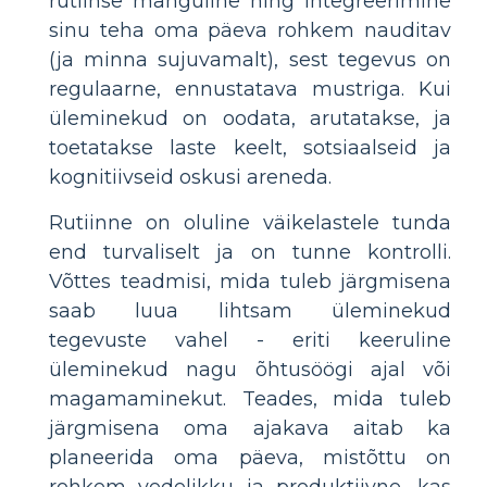
rutiinse mänguline ning integreerimine
sinu teha oma päeva rohkem nauditav
(ja minna sujuvamalt), sest tegevus on
regulaarne, ennustatava mustriga. Kui
üleminekud on oodata, arutatakse, ja
toetatakse laste keelt, sotsiaalseid ja
kognitiivseid oskusi areneda.
Rutiinne on oluline väikelastele tunda
end turvaliselt ja on tunne kontrolli.
Võttes teadmisi, mida tuleb järgmisena
saab luua lihtsam üleminekud
tegevuste vahel - eriti keeruline
üleminekud nagu õhtusöögi ajal või
magamaminekut. Teades, mida tuleb
järgmisena oma ajakava aitab ka
planeerida oma päeva, mistõttu on