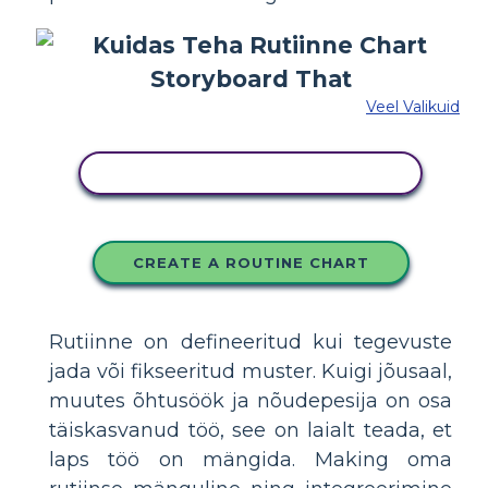
Veel Valikuid
KOPEERIGE SEE SÜŽEESKEEMI
CREATE A ROUTINE CHART
Rutiinne on defineeritud kui tegevuste
jada või fikseeritud muster. Kuigi jõusaal,
muutes õhtusöök ja nõudepesija on osa
täiskasvanud töö, see on laialt teada, et
laps töö on mängida. Making oma