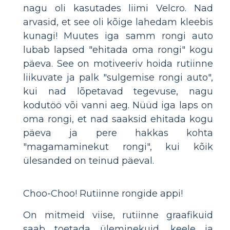
nagu oli kasutades liimi Velcro. Nad
arvasid, et see oli kõige lahedam kleebis
kunagi! Muutes iga samm rongi auto
lubab lapsed "ehitada oma rongi" kogu
päeva. See on motiveeriv hoida rutiinne
liikuvate ja palk "sulgemise rongi auto",
kui nad lõpetavad tegevuse, nagu
kodutöö või vanni aeg. Nüüd iga laps on
oma rongi, et nad saaksid ehitada kogu
päeva ja pere hakkas kohta
"magamaminekut rongi", kui kõik
ülesanded on teinud päeval.
Choo-Choo! Rutiinne rongide appi!
On mitmeid viise, rutiinne graafikuid
saab toetada üleminekuid, keele ja