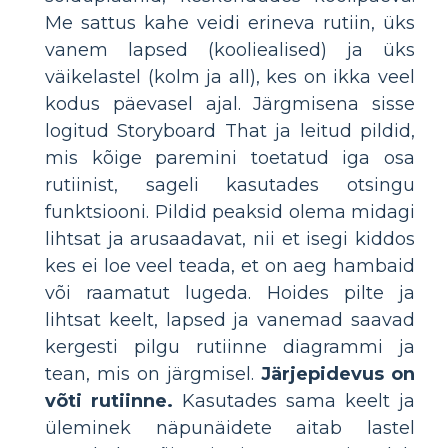
Me sattus kahe veidi erineva rutiin, üks
vanem lapsed (kooliealised) ja üks
väikelastel (kolm ja all), kes on ikka veel
kodus päevasel ajal. Järgmisena sisse
logitud Storyboard That ja leitud pildid,
mis kõige paremini toetatud iga osa
rutiinist, sageli kasutades otsingu
funktsiooni. Pildid peaksid olema midagi
lihtsat ja arusaadavat, nii et isegi kiddos
kes ei loe veel teada, et on aeg hambaid
või raamatut lugeda. Hoides pilte ja
lihtsat keelt, lapsed ja vanemad saavad
kergesti pilgu rutiinne diagrammi ja
tean, mis on järgmisel.
Järjepidevus on
võti rutiinne.
Kasutades sama keelt ja
üleminek näpunäidete aitab lastel