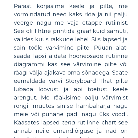
Pärast korjasime keele ja pilte, me
vormindatud need kaks rida ja nii palju
veerge nagu me vaja etappe rutiinist.
See oli lihtne printida graafikuid samuti,
valides kuus rakkude lehel. Siis lapsed ja
sain tööle värvimine pilte! Püüan alati
saada lapsi aidata hooneosade rutiinne
diagrammi kas see värvimine pilte või
räägi välja ajakava oma sõnadega. Saate
eemaldada värvi Storyboard That pilte
lubada loovust ja abi toetust keele
arengut. Me rääkisime palju värvimist
rongi, muutes sinise hambaharja nagu
meie või punane padi nagu üks voodi.
Kaasates lapsed
teha
rutiinne chart see
annab neile omandiõiguse ja nad on