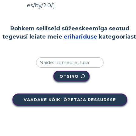
es/by/2.0/)
Rohkem selliseid süžeeskeemiga seotud
tegevusi leiate meie
erihariduse
kategooriast
OTSING
VAADAKE KÕIKI ÕPETAJA RESSURSSE