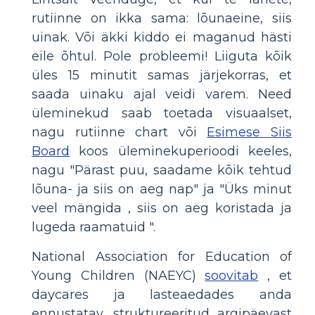
rutiinne on ikka sama: lõunaeine, siis
uinak. Või äkki kiddo ei maganud hästi
eile õhtul. Pole probleemi! Liiguta kõik
üles 15 minutit samas järjekorras, et
saada uinaku ajal veidi varem. Need
üleminekud saab toetada visuaalset,
nagu rutiinne chart või
Esimese Siis
Board
koos üleminekuperioodi keeles,
nagu "Pärast puu, saadame kõik tehtud
lõuna- ja siis on aeg nap" ja "Üks minut
veel mängida , siis on aeg koristada ja
lugeda raamatuid ".
National Association for Education of
Young Children (NAEYC)
soovitab
, et
daycares ja lasteaedades anda
ennustatav, struktureeritud argipäevast