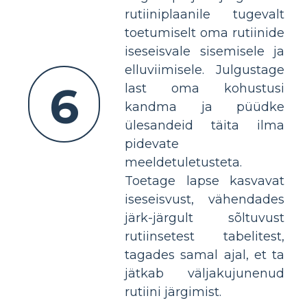
rutiiniplaanile tugevalt
toetumiselt oma rutiinide
iseseisvale sisemisele ja
elluviimisele. Julgustage
6
last oma kohustusi
kandma ja püüdke
ülesandeid täita ilma
pidevate
meeldetuletusteta.
Toetage lapse kasvavat
iseseisvust, vähendades
järk-järgult sõltuvust
rutiinsetest tabelitest,
tagades samal ajal, et ta
jätkab väljakujunenud
rutiini järgimist.