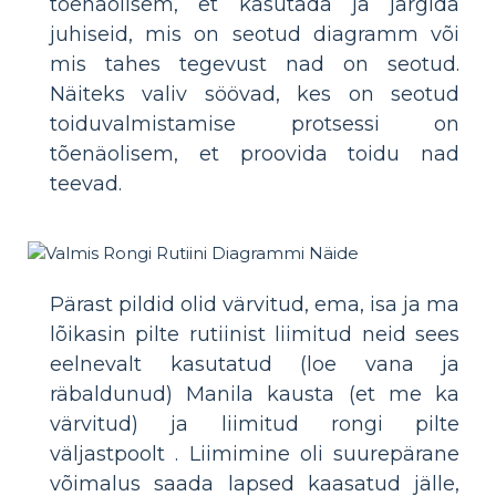
tõenäolisem, et kasutada ja järgida
juhiseid, mis on seotud diagramm või
mis tahes tegevust nad on seotud.
Näiteks valiv söövad, kes on seotud
toiduvalmistamise protsessi on
tõenäolisem, et proovida toidu nad
teevad.
Pärast pildid olid värvitud, ema, isa ja ma
lõikasin pilte rutiinist liimitud neid sees
eelnevalt kasutatud (loe vana ja
räbaldunud) Manila kausta (et me ka
värvitud) ja liimitud rongi pilte
väljastpoolt . Liimimine oli suurepärane
võimalus saada lapsed kaasatud jälle,