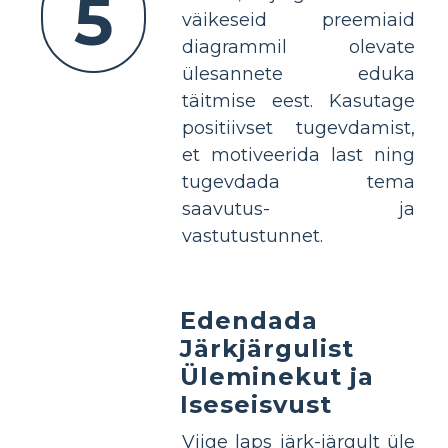
5
väikeseid preemiaid
diagrammil olevate
ülesannete eduka
täitmise eest. Kasutage
positiivset tugevdamist,
et motiveerida last ning
tugevdada tema
saavutus- ja
vastutustunnet.
Edendada
Järkjärgulist
Üleminekut ja
Iseseisvust
Viige laps järk-järgult üle