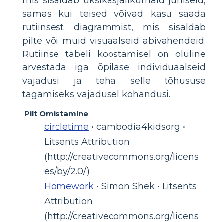
mis sisaldab üksikasjalikumaid juhiseid,
samas kui teised võivad kasu saada
rutiinsest diagrammist, mis sisaldab
pilte või muid visuaalseid abivahendeid.
Rutiinse tabeli koostamisel on oluline
arvestada iga õpilase individuaalseid
vajadusi ja teha selle tõhususe
tagamiseks vajadusel kohandusi.
Pilt Omistamine
circletime
• cambodia4kidsorg •
Litsents Attribution
(http://creativecommons.org/licens
es/by/2.0/)
Homework
• Simon Shek • Litsents
Attribution
(http://creativecommons.org/licens