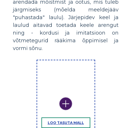
arendada mõistmist ja ootus, mis tuleb
järgmiseks (mõelda meeldejääv
"puhastada" laulu). Järjepidev keel ja
laulud aitavad toetada keele arengut
ning - kordusi ja imitatsioon on
võtmetegurid rääkima õppimisel ja
vormi sõnu.
LOO TASUTA MALL