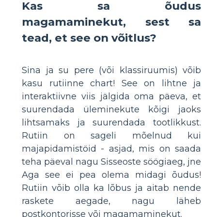
Kas sa õudus
magamaminekut, sest sa
tead, et see on võitlus?
Sina ja su pere (või klassiruumis) võib
kasu rutiinne chart! See on lihtne ja
interaktiivne viis jälgida oma päeva, et
suurendada üleminekute kõigi jaoks
lihtsamaks ja suurendada tootlikkust.
Rutiin on sageli mõelnud kui
majapidamistöid - asjad, mis on saada
teha päeval nagu Sisseoste söögiaeg, jne
Aga see ei pea olema midagi õudus!
Rutiin võib olla ka lõbus ja aitab nende
raskete aegade, nagu läheb
postkontorisse või magamaminekut.