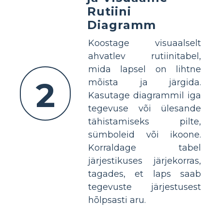
Rutiini
Diagramm
Koostage visuaalselt
ahvatlev rutiinitabel,
mida lapsel on lihtne
2
mõista ja järgida.
Kasutage diagrammil iga
tegevuse või ülesande
tähistamiseks pilte,
sümboleid või ikoone.
Korraldage tabel
järjestikuses järjekorras,
tagades, et laps saab
tegevuste järjestusest
hõlpsasti aru.