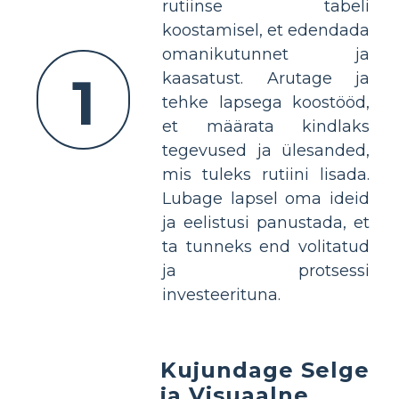
rutiinse tabeli
koostamisel, et edendada
omanikutunnet ja
1
kaasatust. Arutage ja
tehke lapsega koostööd,
et määrata kindlaks
tegevused ja ülesanded,
mis tuleks rutiini lisada.
Lubage lapsel oma ideid
ja eelistusi panustada, et
ta tunneks end volitatud
ja protsessi
investeerituna.
Kujundage Selge
ja Visuaalne