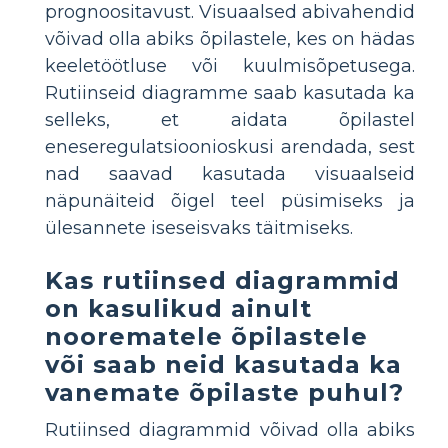
prognoositavust. Visuaalsed abivahendid
võivad olla abiks õpilastele, kes on hädas
keeletöötluse või kuulmisõpetusega.
Rutiinseid diagramme saab kasutada ka
selleks, et aidata õpilastel
eneseregulatsioonioskusi arendada, sest
nad saavad kasutada visuaalseid
näpunäiteid õigel teel püsimiseks ja
ülesannete iseseisvaks täitmiseks.
Kas rutiinsed diagrammid
on kasulikud ainult
noorematele õpilastele
või saab neid kasutada ka
vanemate õpilaste puhul?
Rutiinsed diagrammid võivad olla abiks