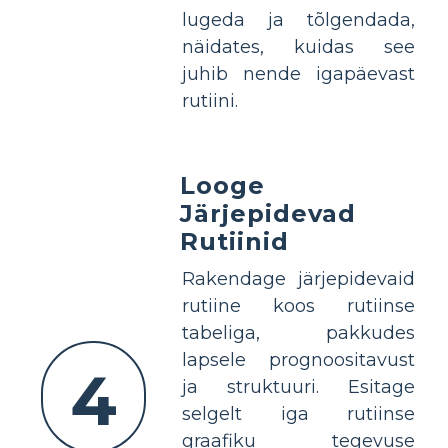
lugeda ja tõlgendada,
näidates, kuidas see
juhib nende igapäevast
rutiini.
Looge
Järjepidevad
Rutiinid
Rakendage järjepidevaid
rutiine koos rutiinse
tabeliga, pakkudes
lapsele prognoositavust
4
ja struktuuri. Esitage
selgelt iga rutiinse
graafiku tegevuse