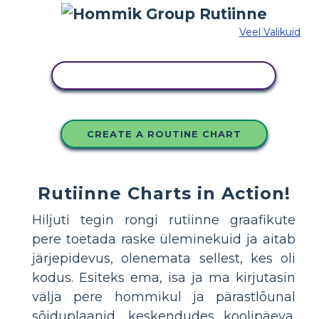
Veel Valikuid
KOPEERIGE SEE SÜŽEESKEEMI
CREATE A ROUTINE CHART
Rutiinne Charts in Action!
Hiljuti tegin rongi rutiinne graafikute
pere toetada raske üleminekuid ja aitab
järjepidevus, olenemata sellest, kes oli
kodus. Esiteks ema, isa ja ma kirjutasin
välja pere hommikul ja pärastlõunal
sõiduplaanid, keskendudes koolipäeva.