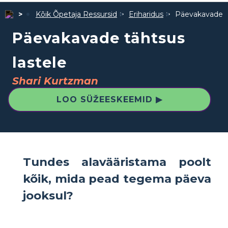
Kõik Õpetaja Ressursid
Eriharidus
Päevakavade tä
Päevakavade tähtsus
lastele
Shari Kurtzman
LOO SÜŽEESKEEMID ▶
Tundes alavääristama poolt
kõik, mida pead tegema päeva
jooksul?