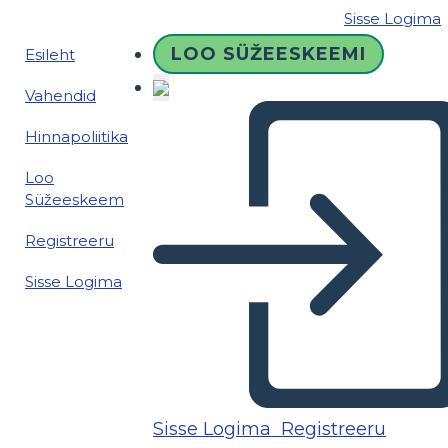
Sisse Logima
LOO SÜŽEESKEEMI
Esileht
Vahendid
Hinnapoliitika
Loo
Süžeeskeem
Registreeru
Sisse Logima
Sisse Logima
Registreeru