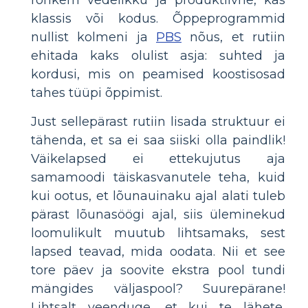
rohkem vedelikku ja produktiivne, kas
klassis või kodus. Õppeprogrammid
nullist kolmeni ja
PBS
nõus, et rutiin
ehitada kaks olulist asja: suhted ja
kordusi, mis on peamised koostisosad
tahes tüüpi õppimist.
Just sellepärast rutiin lisada struktuur ei
tähenda, et sa ei saa siiski olla paindlik!
Väikelapsed ei ettekujutus aja
samamoodi täiskasvanutele teha, kuid
kui ootus, et lõunauinaku ajal alati tuleb
pärast lõunasöögi ajal, siis üleminekud
loomulikult muutub lihtsamaks, sest
lapsed teavad, mida oodata. Nii et see
tore päev ja soovite ekstra pool tundi
mängides väljaspool? Suurepärane!
Lihtsalt veenduge, et kui te lähete,