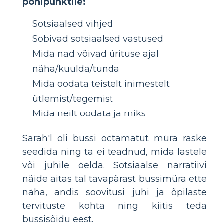
põhipunktile:
Sotsiaalsed vihjed
Sobivad sotsiaalsed vastused
Mida nad võivad ürituse ajal
näha/kuulda/tunda
Mida oodata teistelt inimestelt
ütlemist/tegemist
Mida neilt oodata ja miks
Sarah'l oli bussi ootamatut müra raske
seedida ning ta ei teadnud, mida lastele
või juhile öelda. Sotsiaalse narratiivi
näide aitas tal tavapärast bussimüra ette
näha, andis soovitusi juhi ja õpilaste
tervituste kohta ning kiitis teda
bussisõidu eest.