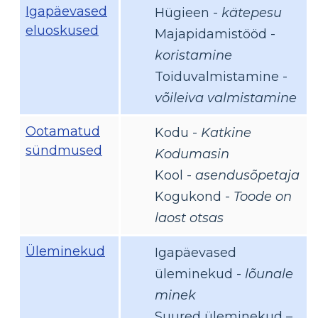
Igapäevased
Hügieen -
kätepesu
eluoskused
Majapidamistööd -
koristamine
Toiduvalmistamine -
võileiva valmistamine
Ootamatud
Kodu -
Katkine
sündmused
Kodumasin
Kool -
asendusõpetaja
Kogukond -
Toode on
laost otsas
Üleminekud
Igapäevased
üleminekud -
lõunale
minek
Suured üleminekud –