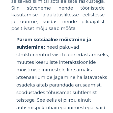
seisavad silmitsi sotsiaalsete raskustega.
Siin süveneme nende tööriistade
kasutamise laiaulatuslikesse eelistesse
ja uurime, kuidas nende pikaajalist
positiivset mõju saab mõõta.
Parem sotsiaalne mõistmine ja
suhtlemine:
need pakuvad
struktureeritud viisi teabe edastamiseks,
muutes keeruliste interaktsioonide
mõistmise inimestele lihtsamaks.
Stsenaariumide jagamine hallatavateks
osadeks aitab parandada arusaamist,
soodustades tõhusamat suhtlemist
teistega. See eelis ei piirdu ainult
autismispektrihäirega inimestega, vaid