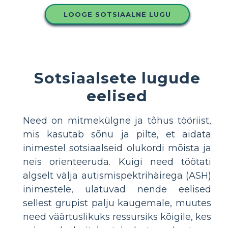
LOOGE SOTSIAALNE LUGU
Sotsiaalsete lugude
eelised
Need on mitmekülgne ja tõhus tööriist,
mis kasutab sõnu ja pilte, et aidata
inimestel sotsiaalseid olukordi mõista ja
neis orienteeruda. Kuigi need töötati
algselt välja autismispektrihäirega (ASH)
inimestele, ulatuvad nende eelised
sellest grupist palju kaugemale, muutes
need väärtuslikuks ressursiks kõigile, kes