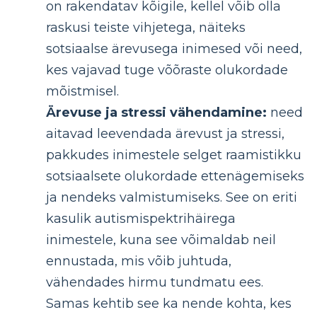
on rakendatav kõigile, kellel võib olla
raskusi teiste vihjetega, näiteks
sotsiaalse ärevusega inimesed või need,
kes vajavad tuge võõraste olukordade
mõistmisel.
Ärevuse ja stressi vähendamine:
need
aitavad leevendada ärevust ja stressi,
pakkudes inimestele selget raamistikku
sotsiaalsete olukordade ettenägemiseks
ja nendeks valmistumiseks. See on eriti
kasulik autismispektrihäirega
inimestele, kuna see võimaldab neil
ennustada, mis võib juhtuda,
vähendades hirmu tundmatu ees.
Samas kehtib see ka nende kohta, kes