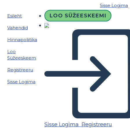
Sisse Logima
LOO SÜŽEESKEEMI
Esileht
Vahendid
Hinnapoliitika
Loo
Süžeeskeem
Registreeru
Sisse Logima
Sisse Logima
Registreeru