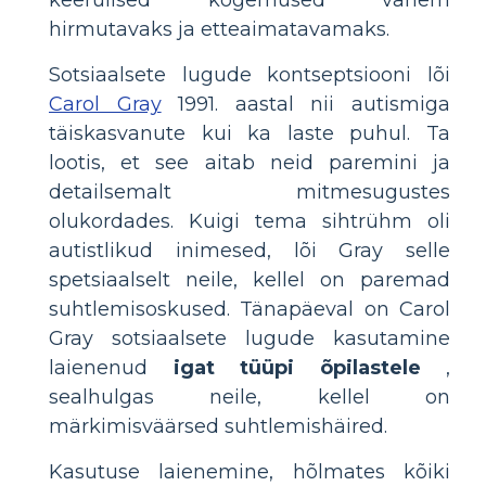
hirmutavaks ja etteaimatavamaks.
Sotsiaalsete lugude kontseptsiooni lõi
Carol Gray
1991. aastal nii autismiga
täiskasvanute kui ka laste puhul. Ta
lootis, et see aitab neid paremini ja
detailsemalt mitmesugustes
olukordades. Kuigi tema sihtrühm oli
autistlikud inimesed, lõi Gray selle
spetsiaalselt neile, kellel on paremad
suhtlemisoskused. Tänapäeval on Carol
Gray sotsiaalsete lugude kasutamine
laienenud
igat tüüpi õpilastele
,
sealhulgas neile, kellel on
märkimisväärsed suhtlemishäired.
Kasutuse laienemine, hõlmates kõiki