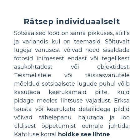
Rätsep individuaalselt
Sotsiaalsed lood on sama pikkuses, stiilis
ja variandis kui on teemasid. Sõltuvalt
lugeja vanusest võivad need sisaldada
fotosid inimesest endast või tegelikest
asukohtadest või objektidest.
Teismelistele või täiskasvanutele
mõeldud sotsiaalsete lugude puhul võib
kasutada keerukamaid pilte, kuid
pidage meeles lihtsuse vajadust. Erksa
tausta või keerukate detailidega pildid
võivad tähelepanu hajutada ja loo
üldisest õppetunnist eemale juhtida.
Kahtluse korral
hoidke see lihtne
.