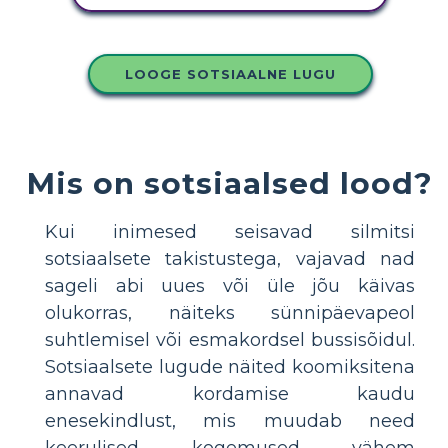
LOOGE SOTSIAALNE LUGU
Mis on sotsiaalsed lood?
Kui inimesed seisavad silmitsi
sotsiaalsete takistustega, vajavad nad
sageli abi uues või üle jõu käivas
olukorras, näiteks sünnipäevapeol
suhtlemisel või esmakordsel bussisõidul.
Sotsiaalsete lugude näited koomiksitena
annavad kordamise kaudu
enesekindlust, mis muudab need
keerulised kogemused vähem