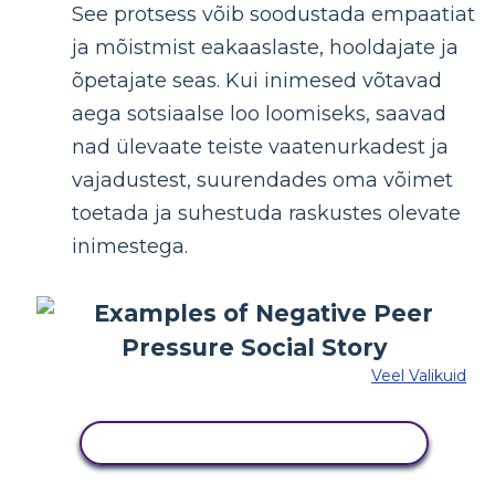
See protsess võib soodustada empaatiat
ja mõistmist eakaaslaste, hooldajate ja
õpetajate seas. Kui inimesed võtavad
aega sotsiaalse loo loomiseks, saavad
nad ülevaate teiste vaatenurkadest ja
vajadustest, suurendades oma võimet
toetada ja suhestuda raskustes olevate
inimestega.
Veel Valikuid
KOPEERIGE SEE SÜŽEESKEEMI