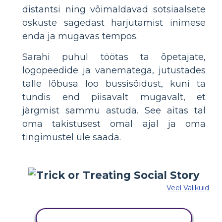
distantsi ning võimaldavad sotsiaalsete
oskuste sagedast harjutamist inimese
enda ja mugavas tempos.
Sarahi puhul töötas ta õpetajate,
logopeedide ja vanematega, jutustades
talle lõbusa loo bussisõidust, kuni ta
tundis end piisavalt mugavalt, et
järgmist sammu astuda. See aitas tal
oma takistusest omal ajal ja oma
tingimustel üle saada.
Veel Valikuid
KOPEERIGE SEE SÜŽEESKEEMI