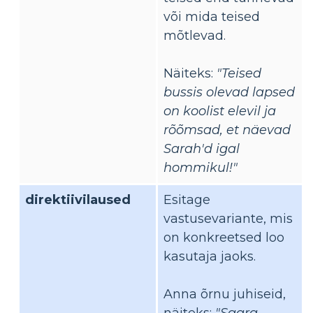
või mida teised
mõtlevad.
Näiteks:
"Teised
bussis olevad lapsed
on koolist elevil ja
rõõmsad, et näevad
Sarah'd igal
hommikul!"
direktiivilaused
Esitage
vastusevariante, mis
on konkreetsed loo
kasutaja jaoks.
Anna õrnu juhiseid,