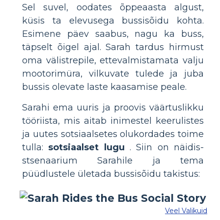
Sel suvel, oodates õppeaasta algust,
küsis ta elevusega bussisõidu kohta.
Esimene päev saabus, nagu ka buss,
täpselt õigel ajal. Sarah tardus hirmust
oma välistrepile, ettevalmistamata valju
mootorimüra, vilkuvate tulede ja juba
bussis olevate laste kaasamise peale.
Sarahi ema uuris ja proovis väärtuslikku
tööriista, mis aitab inimestel keerulistes
ja uutes sotsiaalsetes olukordades toime
tulla:
sotsiaalset lugu
. Siin on näidis-
stsenaarium Sarahile ja tema
püüdlustele ületada bussisõidu takistus:
Veel Valikuid