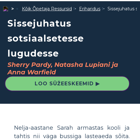
Kõik Õpetaja Ressursid
Eriharidus
Sissejuhatus s
Sissejuhatus
sotsiaalsetesse
lugudesse
Sherry Pardy, Natasha Lupiani ja
Anna Warfield
LOO SÜŽEESKEEMID ▶
Nelja-aastane Sarah armastas kooli ja
tahtis nii väga bussiga lasteaeda sõita.