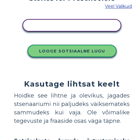
Veel Valikuid
KOPEERIGE SEE SÜŽEESKEEMI
LOOGE SOTSIAALNE LUGU
Kasutage lihtsat keelt
Hoidke see lihtne ja olevikus, jagades
stsenaariumi nii paljudeks väiksemateks
sammudeks kui vaja. Ole võimalike
tegevuste ja fraaside osas väga täpne.