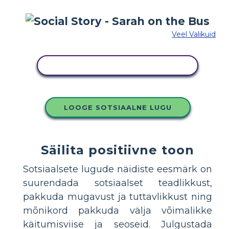
Veel Valikuid
KOPEERIGE SEE SÜŽEESKEEMI
LOOGE SOTSIAALNE LUGU
Säilita positiivne toon
Sotsiaalsete lugude näidiste eesmärk on
suurendada sotsiaalset teadlikkust,
pakkuda mugavust ja tuttavlikkust ning
mõnikord pakkuda välja võimalikke
käitumisviise ja seoseid. Julgustada