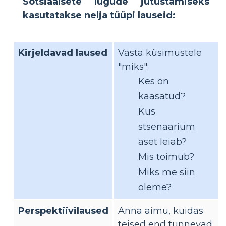
Sotsiaalsete lugude jutustamiseks
kasutatakse nelja tüüpi lauseid:
Kirjeldavad laused
Vasta küsimustele
"miks":
Kes on
kaasatud?
Kus
stsenaarium
aset leiab?
Mis toimub?
Miks me siin
oleme?
Perspektiivilaused
Anna aimu, kuidas
teised end tunnevad