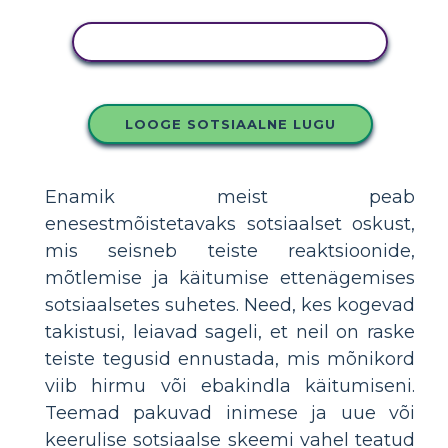
KOPEERIGE SEE SÜŽEESKEEMI
LOOGE SOTSIAALNE LUGU
Enamik meist peab
enesestmõistetavaks sotsiaalset oskust,
mis seisneb teiste reaktsioonide,
mõtlemise ja käitumise ettenägemises
sotsiaalsetes suhetes. Need, kes kogevad
takistusi, leiavad sageli, et neil on raske
teiste tegusid ennustada, mis mõnikord
viib hirmu või ebakindla käitumiseni.
Teemad pakuvad inimese ja uue või
keerulise sotsiaalse skeemi vahel teatud