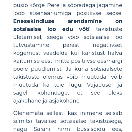
püsib kõrge. Pere ja sõpradega jagamine
loob stsenaariumiga positiivse seose.
Enesekindluse arendamine on
sotsiaalse loo edu võti
takistuste
ületamisel, seega võib sotsiaalse loo
tutvustamine pärast negatiivset
kogemust vaadelda kui karistust halva
käitumise eest, mitte positiivse eesmärgi
poole püüdlemist. Ja kuna sotsiaalsete
takistuste olemus võib muutuda, võib
muutuda ka teie lugu. Vajadusel ja
sageli kohandage, et see oleks
ajakohane ja asjakohane.
Olenemata sellest, kas inimene seisab
silmitsi tavalise sotsiaalse takistusega,
nagu Sarahi hirm bussisõidu ees,