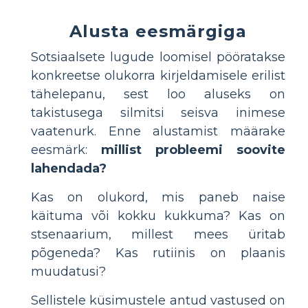
Alusta eesmärgiga
Sotsiaalsete lugude loomisel pööratakse
konkreetse olukorra kirjeldamisele erilist
tähelepanu, sest loo aluseks on
takistusega silmitsi seisva inimese
vaatenurk. Enne alustamist määrake
eesmärk:
millist probleemi soovite
lahendada?
Kas on olukord, mis paneb naise
käituma või kokku kukkuma? Kas on
stsenaarium, millest mees üritab
põgeneda? Kas rutiinis on plaanis
muudatusi?
Sellistele küsimustele antud vastused on