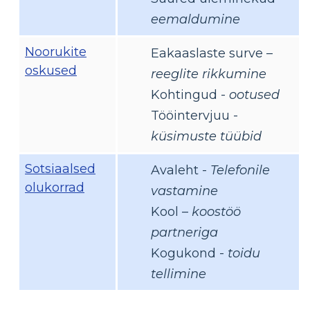
eemaldumine
Noorukite
Eakaaslaste surve –
oskused
reeglite rikkumine
Kohtingud -
ootused
Tööintervjuu -
küsimuste tüübid
Sotsiaalsed
Avaleht -
Telefonile
olukorrad
vastamine
Kool –
koostöö
partneriga
Kogukond -
toidu
tellimine