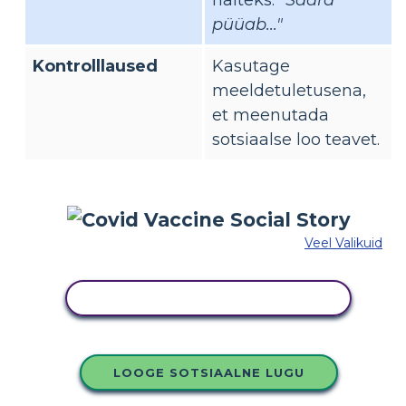
näiteks:
"Saara
püüab..."
Kontrolllaused
Kasutage
meeldetuletusena,
et meenutada
sotsiaalse loo teavet.
Veel Valikuid
KOPEERIGE SEE SÜŽEESKEEMI
LOOGE SOTSIAALNE LUGU