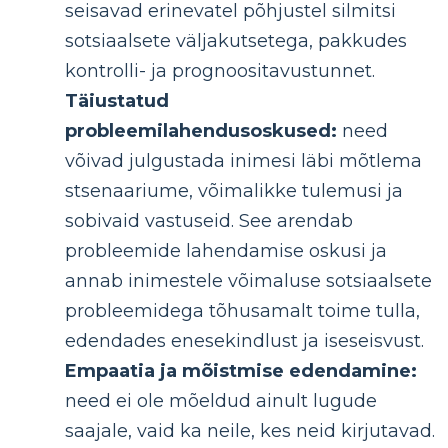
seisavad erinevatel põhjustel silmitsi
sotsiaalsete väljakutsetega, pakkudes
kontrolli- ja prognoositavustunnet.
Täiustatud
probleemilahendusoskused:
need
võivad julgustada inimesi läbi mõtlema
stsenaariume, võimalikke tulemusi ja
sobivaid vastuseid. See arendab
probleemide lahendamise oskusi ja
annab inimestele võimaluse sotsiaalsete
probleemidega tõhusamalt toime tulla,
edendades enesekindlust ja iseseisvust.
Empaatia ja mõistmise edendamine:
need ei ole mõeldud ainult lugude
saajale, vaid ka neile, kes neid kirjutavad.