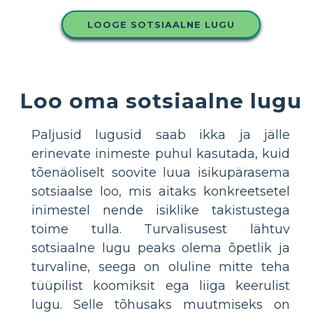
LOOGE SOTSIAALNE LUGU
Loo oma sotsiaalne lugu
Paljusid lugusid saab ikka ja jälle
erinevate inimeste puhul kasutada, kuid
tõenäoliselt soovite luua isikupärasema
sotsiaalse loo, mis aitaks konkreetsetel
inimestel nende isiklike takistustega
toime tulla. Turvalisusest lähtuv
sotsiaalne lugu peaks olema õpetlik ja
turvaline, seega on oluline mitte teha
tüüpilist koomiksit ega liiga keerulist
lugu. Selle tõhusaks muutmiseks on