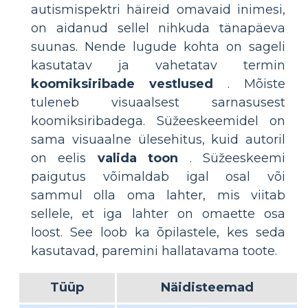
autismispektri häireid omavaid inimesi,
on aidanud sellel nihkuda tänapäeva
suunas. Nende lugude kohta on sageli
kasutatav ja vahetatav termin
koomiksiribade vestlused
. Mõiste
tuleneb visuaalsest sarnasusest
koomiksiribadega. Süžeeskeemidel on
sama visuaalne ülesehitus, kuid autoril
on eelis
valida toon
. Süžeeskeemi
paigutus võimaldab igal osal või
sammul olla oma lahter, mis viitab
sellele, et iga lahter on omaette osa
loost. See loob ka õpilastele, kes seda
kasutavad, paremini hallatavama toote.
Tüüp
Näidisteemad