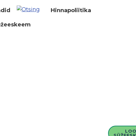
did
Hinnapoliitika
üžeeskeem
LO
SÜŽEESK