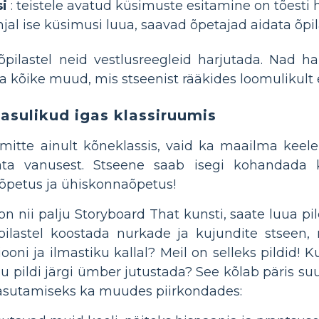
i
: teistele avatud küsimuste esitamine on tõesti h
õhjal ise küsimusi luua, saavad õpetajad aidata õpi
 õpilastel neid vestlusreegleid harjutada. Nad 
a kõike muud, mis stseenist rääkides loomulikult e
kasulikud igas klassiruumis
mitte ainult kõneklassis, vaid ka maailma keel
ta vanusest. Stseene saab isegi kohandada k
õpetus ja ühiskonnaõpetus!
on nii palju Storyboard That kunsti, saate luua p
ilastel koostada nurkade ja kujundite stseen, 
iooni ja ilmastiku kallal? Meil on selleks pildid! 
ugu pildi järgi ümber jutustada? See kõlab päris 
 kasutamiseks ka muudes piirkondades: