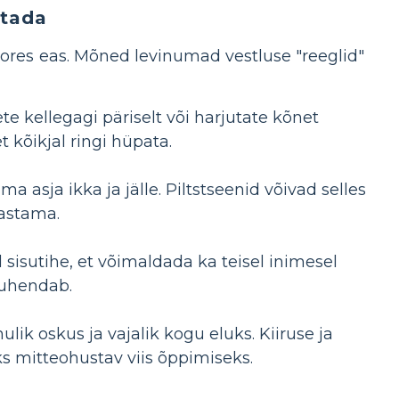
utada
ores eas. Mõned levinumad vestluse "reeglid"
ete kellegagi päriselt või harjutate kõnet
t kõikjal ringi hüpata.
 asja ikka ja jälle. Piltstseenid võivad selles
rastama.
d sisutihe, et võimaldada ka teisel inimesel
 juhendab.
ulik oskus ja vajalik kogu eluks. Kiiruse ja
ks mitteohustav viis õppimiseks.