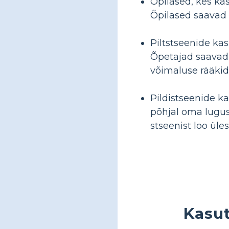
Õpilased, kes kas
Õpilased saavad 
Piltstseenide ka
Õpetajad saavad 
võimaluse rääkid
Pildistseenide k
põhjal oma lugus
stseenist loo üle
Kasut