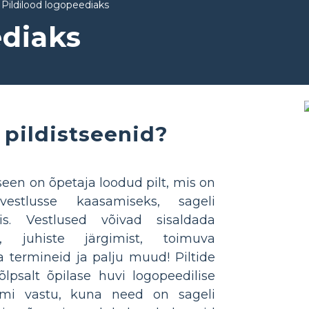
Pildilood logopeediaks
ediaks
 pildistseenid?
seen on õpetaja loodud pilt, mis on
estlusse kaasamiseks, sageli
nis. Vestlused võivad sisaldada
i, juhiste järgimist, toimuva
a termineid ja palju muud! Piltide
lpsalt õpilase huvi logopeedilise
uumi vastu, kuna need on sageli