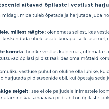
tseenid aitavad õpilastel vestlust harj
n midagi, mida tuleb õpetada ja harjutada juba no
le, millest räägite
: olenemata sellest, kas vestl
ne keskenduda ühele asjale korraga, selle asemel, e
te korrata
: hoidke vestlus kulgemas, ütlemata sama
kutsuvad õpilasi pildist rääkides oma mõtteid kor
oomuliku vestluse puhul on oluline olla lühike, kui
b harjutada pildistseenide abil, kui õpetaja seda
äkige selgelt
: see ei ole paljudele inimestele loom
arjutamine kaasahaarava pildi abil on õpilaste jao