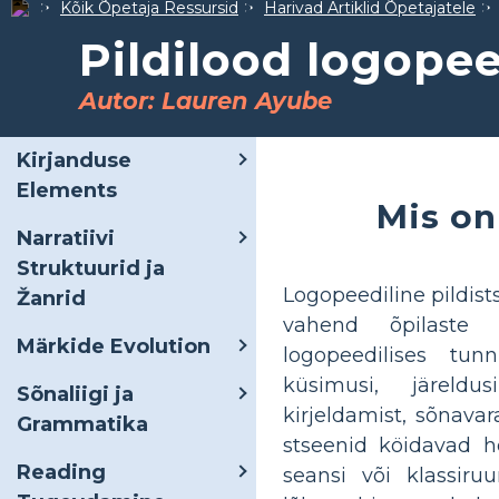
Kõik Õpetaja Ressursid
Harivad Artiklid Õpetajatele
Pildilood logope
Autor: Lauren Ayube
Kirjanduse
Elements
Mis on
Narratiivi
Struktuurid ja
Logopeediline pildist
Žanrid
vahend õpilaste v
Märkide Evolution
logopeedilises tun
küsimusi, järeldus
Sõnaliigi ja
kirjeldamist, sõnavar
Grammatika
stseenid köidavad hõ
Reading
seansi või klassir