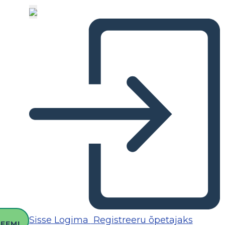
O
Sisse Logima
Registreeru õpetajaks
EEMI