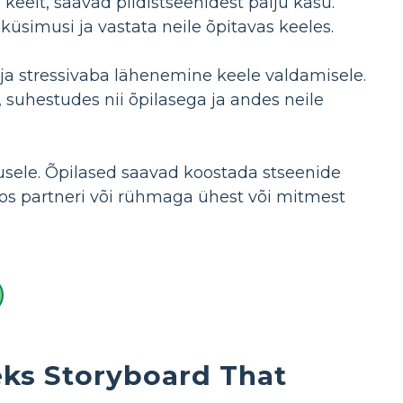
keelt, saavad pildistseenidest palju kasu.
üsimusi ja vastata neile õpitavas keeles.
ja stressivaba lähenemine keele valdamisele.
suhestudes nii õpilasega ja andes neile
usele. Õpilased saavad koostada stseenide
os partneri või rühmaga ühest või mitmest
eks Storyboard That