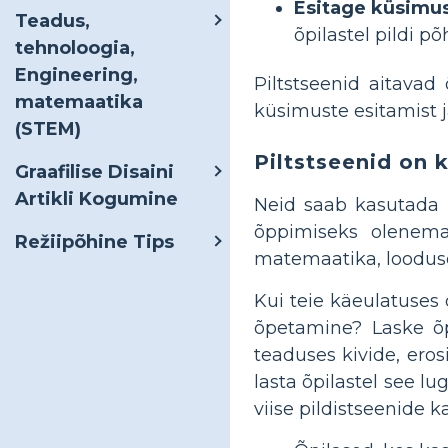
Esitage küsimus
Teadus,
õpilastel pildi p
tehnoloogia,
Engineering,
Piltstseenid aitavad
matemaatika
küsimuste esitamist j
(STEM)
Piltstseenid on 
Graafilise Disaini
Artikli Kogumine
Neid saab kasutada 
õppimiseks olenema
Režiipõhine Tips
matemaatika, loodus
Kui teie käeulatuses 
õpetamine? Laske õp
teaduses kivide, eros
lasta õpilastel see l
viise pildistseenide