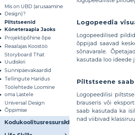
logopeediliste piltid
Mis on UBD (arusaamine
Design)?
Logopeedia visu
Piltstseenid
Kõneteraapia Jaoks
Logopeedilised pild
Projektipõhine õpe
õppijad saavad keske
Reaalajas Koostöö
sõnavarale. Õpetaja
Storyboard That
kasutada loo ideede 
Uudiskiri
Sünnipäevakaardid
Tellingute Haridus
Piltstseene saab
Töölehtede Loomine
Logopeedilisi piltst
oma Lastele
brauseris või eksport
Universal Design
Õppimise
saab kasutada ka isik
nad viibivad klassiruu
Kodukoolitusressursid