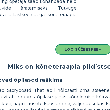
ning õpetaja saab kohandada neid
huvide äratamiseks. Tutvuge
uta pildistseenidega kõneteraapia
LOO SÜŽEESKEEM
Miks on kõneteraapia pildists
nevad õpilased rääkima
d Storyboard That abil hõlpsasti oma stseene
 huvitab, muutes õpilase jaoks kõnelemise köit
skusi, nagu lausete koostamine, väljendusrikas ke