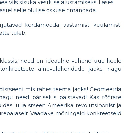
ea viis sisuka vestluse alustamiseks. Lases
lastel selle olulise oskuse omandada.
harjutavad kordamööda, vastamist, kuulamist,
tte tuleb.
eklassis; need on ideaalne vahend uue keele
onkreetsete ainevaldkondade jaoks, nagu
ildistseeni mis tahes teema jaoks! Geomeetria
nagu need päriselus paistavad! Kas töötate
Kuidas luua stseen Ameerika revolutsioonist ja
suurepäraselt. Vaadake mõningaid konkreetseid