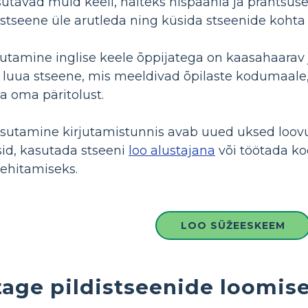
utavad muid keeli, näiteks hispaania ja prantsuse 
stseene üle arutleda ning küsida stseenide kohta k
sutamine inglise keele õppijatega on kaasahaarav 
luua stseene, mis meeldivad õpilaste kodumaale, 
a oma päritolust.
asutamine kirjutamistunnis avab uued uksed loov
id, kasutada stseeni
loo alustajana
või töötada ko
sehitamiseks.
LOO SÜŽEESKEEM
age pildistseenide loomis