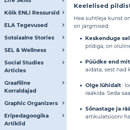
Life Skills
Keelelised pildis
Kõik ENLi Ressursid
Hea suhtleja kunst o
ELA Tegevused
on järgmised:
Sotsiaalne Stories
Keskenduge selle
pildiga, on oluli
SEL & Wellness
Püüdke end mit
Social Studies
aidata, sest nad 
Articles
Graafiline
Olge lühidalt
: l
Korraldajad
rääkida. Seda saa
Graphic Organizers
Sõnastage ja rä
Eripedagoogika
artikulatsiooni h
Artiklid