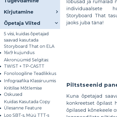
Tugevdamine
lõbusad ja rumalad 
individuaalsete 
Kirjutamine
Storyboard That tas
jaoks juba täna!
Õpetaja Viited
5 viisi, kuidas õpetajad
saavad kasutada
Storyboard That on ELA
16x9 kujundus
Akronüümid Selgitas:
TWIST + TP-CASTT
Fonoloogiline Teadlikkus
Infograafika Klassiruumis
Piltstseenid pa
Kriitilise Mõtlemise
Oskused
Kuna õpetajad saava
Kuidas Kasutada Copy
konkreetset õpilast
Ülesanne Feature
õpilased kõnekeele o
Loo SBT-s, Müü TTT-s