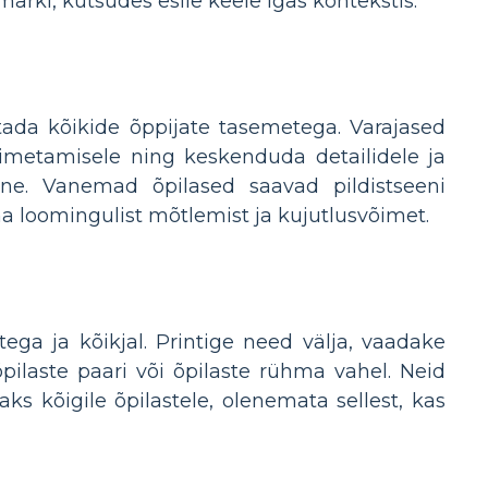
märki, kutsudes esile keele igas kontekstis.
tada kõikide õppijate tasemetega. Varajased
nimetamisele ning keskenduda detailidele ja
eene. Vanemad õpilased saavad pildistseeni
 loomingulist mõtlemist ja kujutlusvõimet.
ega ja kõikjal. Printige need välja, vaadake
õpilaste paari või õpilaste rühma vahel. Neid
ks kõigile õpilastele, olenemata sellest, kas