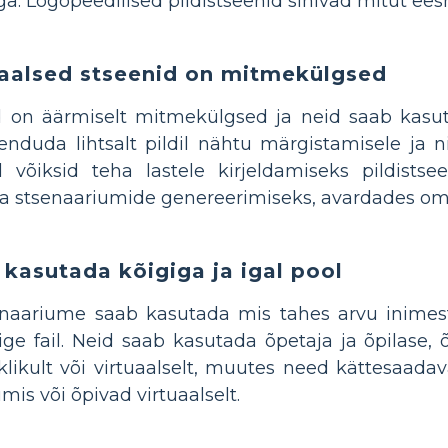
ega. Logopeedilised pildistseenid sihivad mitut ees
aalsed stseenid on mitmekülgsed
id on äärmiselt mitmekülgsed ja neid saab kasu
nduda lihtsalt pildil nähtu märgistamisele ja 
d võiksid teha lastele kirjeldamiseks pildists
ja stsenaariumide genereerimiseks, avardades oma
 kasutada kõigiga ja igal pool
senaariume saab kasutada mis tahes arvu inimest
ige fail. Neid saab kasutada õpetaja ja õpilase, 
likult või virtuaalselt, muutes need kättesaadava
mis või õpivad virtuaalselt.