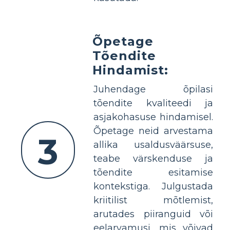
Õpetage
Tõendite
Hindamist:
Juhendage õpilasi
tõendite kvaliteedi ja
asjakohasuse hindamisel.
Õpetage neid arvestama
3
allika usaldusväärsuse,
teabe värskenduse ja
tõendite esitamise
kontekstiga. Julgustada
kriitilist mõtlemist,
arutades piiranguid või
eelarvamusi, mis võivad