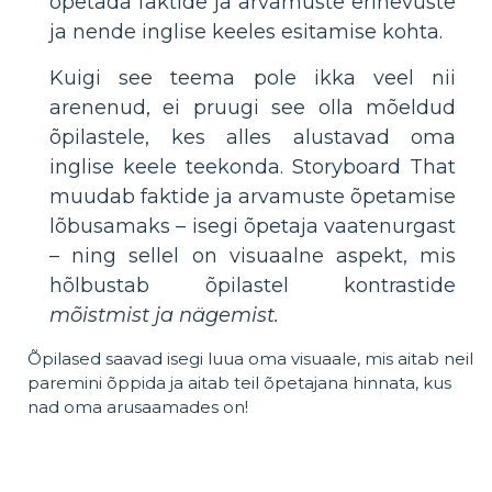
õpetada faktide ja arvamuste erinevuste
ja nende inglise keeles esitamise kohta.
Kuigi see teema pole ikka veel nii
arenenud, ei pruugi see olla mõeldud
õpilastele, kes alles alustavad oma
inglise keele teekonda. Storyboard That
muudab faktide ja arvamuste õpetamise
lõbusamaks – isegi õpetaja vaatenurgast
– ning sellel on visuaalne aspekt, mis
hõlbustab õpilastel kontrastide
mõistmist ja nägemist.
Õpilased saavad isegi luua oma visuaale, mis aitab neil
paremini õppida ja aitab teil õpetajana hinnata, kus
nad oma arusaamades on!