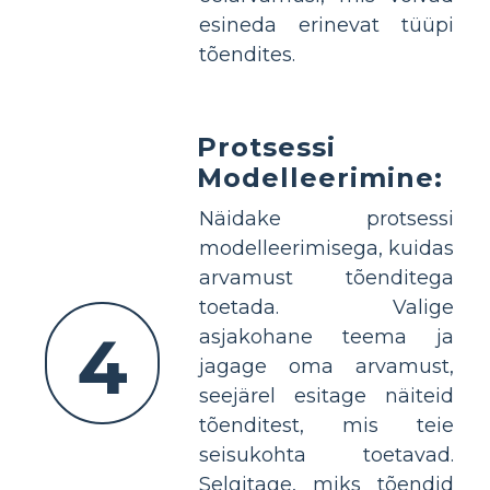
esineda erinevat tüüpi
tõendites.
Protsessi
Modelleerimine:
Näidake protsessi
modelleerimisega, kuidas
arvamust tõenditega
toetada. Valige
4
asjakohane teema ja
jagage oma arvamust,
seejärel esitage näiteid
tõenditest, mis teie
seisukohta toetavad.
Selgitage, miks tõendid