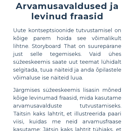
Arvamusavaldused ja
levinud fraasid
Uute kontseptsioonide tutvustamisel on
kõige parem hoida see võimalikult
lihtne. Storyboard That on suurepärane
just selle tegemiseks. Vaid ühes
süžeeskeemis saate uut teemat lühidalt
selgitada, tuua näiteid ja anda õpilastele
võimaluse ise näiteid luua.
Järgmises süžeeskeemis lisasin mõned
kõige levinumad fraasid, mida kasutame
arvamusavalduste tutvustamiseks.
Täitsin kaks lahtrit, et illustreerida paari
viisi, kuidas me neid arvamusfraase
kasutame; Jätsin kaks lahtrit tühjaks, et