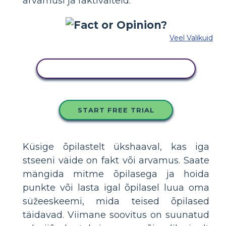
arvamusi ja faktiväiteid.
Veel Valikuid
KOPEERIGE SEE SÜŽEESKEEMI
START FREE TRIAL
Küsige õpilastelt ükshaaval, kas iga
stseeni väide on fakt või arvamus. Saate
mängida mitme õpilasega ja hoida
punkte või lasta igal õpilasel luua oma
süžeeskeemi, mida teised õpilased
täidavad. Viimane soovitus on suunatud