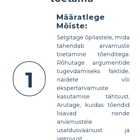
Määratlege
Mõiste:
Selgitage õpilastele, mida
tähendab arvamuste
toetamine tõenditega.
Rõhutage argumentide
1
tugevdamiseks faktide,
näidete või
ekspertarvamuste
kasutamise tähtsust.
Arutage, kuidas tõendid
lisavad nende
arvamustele
usaldusväärsust ja
veenvust.