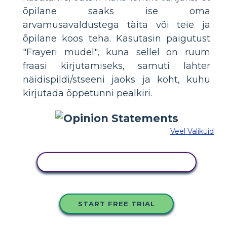
õpilane saaks ise oma
arvamusavaldustega täita või teie ja
õpilane koos teha. Kasutasin paigutust
"Frayeri mudel", kuna sellel on ruum
fraasi kirjutamiseks, samuti lahter
näidispildi/stseeni jaoks ja koht, kuhu
kirjutada õppetunni pealkiri.
Veel Valikuid
KOPEERIGE SEE SÜŽEESKEEMI
START FREE TRIAL