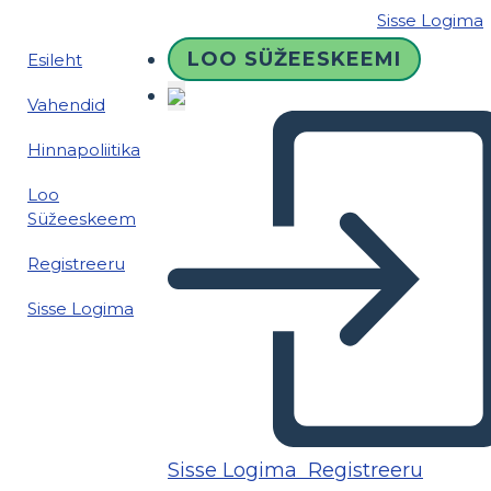
Sisse Logima
LOO SÜŽEESKEEMI
Esileht
Vahendid
Hinnapoliitika
Loo
Süžeeskeem
Registreeru
Sisse Logima
Sisse Logima
Registreeru