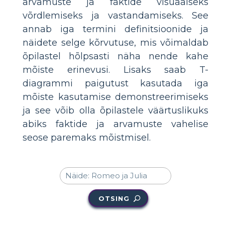
arvamuste ja faktide visuaalseks
võrdlemiseks ja vastandamiseks. See
annab iga termini definitsioonide ja
näidete selge kõrvutuse, mis võimaldab
õpilastel hõlpsasti näha nende kahe
mõiste erinevusi. Lisaks saab T-
diagrammi paigutust kasutada iga
mõiste kasutamise demonstreerimiseks
ja see võib olla õpilastele väärtuslikuks
abiks faktide ja arvamuste vahelise
seose paremaks mõistmisel.
OTSING