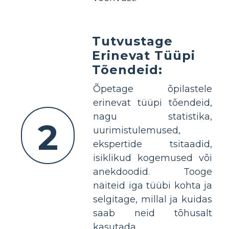
Tutvustage
Erinevat Tüüpi
Tõendeid:
Õpetage õpilastele
erinevat tüüpi tõendeid,
nagu statistika,
2
uurimistulemused,
ekspertide tsitaadid,
isiklikud kogemused või
anekdoodid. Tooge
näiteid iga tüübi kohta ja
selgitage, millal ja kuidas
saab neid tõhusalt
kasutada.