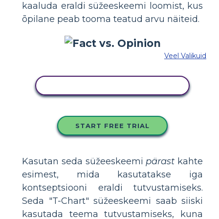
kaaluda eraldi süžeeskeemi loomist, kus
õpilane peab tooma teatud arvu näiteid.
Veel Valikuid
KOPEERIGE SEE SÜŽEESKEEMI
START FREE TRIAL
Kasutan seda süžeeskeemi
pärast
kahte
esimest, mida kasutatakse iga
kontseptsiooni eraldi tutvustamiseks.
Seda "T-Chart" süžeeskeemi saab siiski
kasutada teema tutvustamiseks, kuna