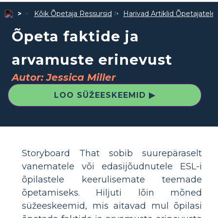
Kõik Õpetaja Ressursid
Harivad Artiklid Õpetajatele
Õpeta faktide ja
arvamuste erinevust
Autor: Jessica Miller
LOO SÜŽEESKEEMID ▶
Storyboard That sobib suurepäraselt
vanematele või edasijõudnutele ESL-i
õpilastele keerulisemate teemade
õpetamiseks. Hiljuti lõin mõned
süžeeskeemid, mis aitavad mul õpilasi