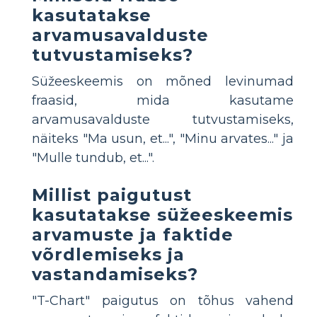
kasutatakse
arvamusavalduste
tutvustamiseks?
Süžeeskeemis on mõned levinumad
fraasid, mida kasutame
arvamusavalduste tutvustamiseks,
näiteks "Ma usun, et...", "Minu arvates..." ja
"Mulle tundub, et...".
Millist paigutust
kasutatakse süžeeskeemis
arvamuste ja faktide
võrdlemiseks ja
vastandamiseks?
"T-Chart" paigutus on tõhus vahend