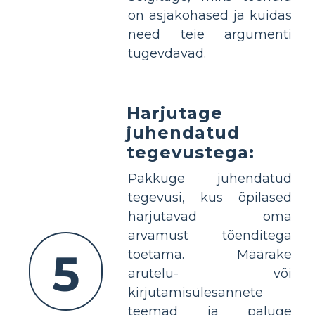
on asjakohased ja kuidas
need teie argumenti
tugevdavad.
Harjutage
juhendatud
tegevustega:
Pakkuge juhendatud
tegevusi, kus õpilased
harjutavad oma
arvamust tõenditega
5
toetama. Määrake
arutelu- või
kirjutamisülesannete
teemad ja paluge