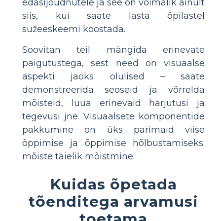
edasijõudnutele ja see on võimalik ainult
siis, kui saate lasta õpilastel
süžeeskeemi koostada.
Soovitan teil mängida erinevate
paigutustega, sest need on visuaalse
aspekti jaoks olulised – saate
demonstreerida seoseid ja võrrelda
mõisteid, luua erinevaid harjutusi ja
tegevusi jne. Visuaalsete komponentide
pakkumine on üks parimaid viise
õppimise ja õppimise hõlbustamiseks.
mõiste täielik mõistmine.
Kuidas õpetada
tõenditega arvamusi
toetama