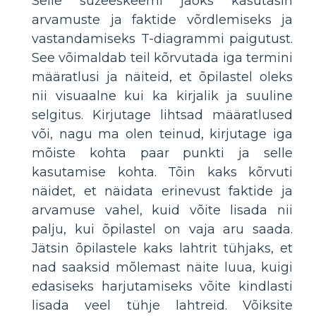
Selle süžeeskeemi jaoks kasutasin
arvamuste ja faktide võrdlemiseks ja
vastandamiseks T-diagrammi paigutust.
See võimaldab teil kõrvutada iga termini
määratlusi ja näiteid, et õpilastel oleks
nii visuaalne kui ka kirjalik ja suuline
selgitus. Kirjutage lihtsad määratlused
või, nagu ma olen teinud, kirjutage iga
mõiste kohta paar punkti ja selle
kasutamise kohta. Tõin kaks kõrvuti
näidet, et näidata erinevust faktide ja
arvamuse vahel, kuid võite lisada nii
palju, kui õpilastel on vaja aru saada.
Jätsin õpilastele kaks lahtrit tühjaks, et
nad saaksid mõlemast näite luua, kuigi
edasiseks harjutamiseks võite kindlasti
lisada veel tühje lahtreid. Võiksite