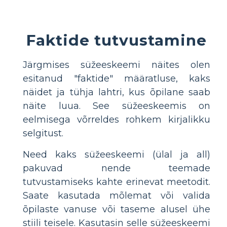
Faktide tutvustamine
Järgmises süžeeskeemi näites olen
esitanud "faktide" määratluse, kaks
näidet ja tühja lahtri, kus õpilane saab
näite luua. See süžeeskeemis on
eelmisega võrreldes rohkem kirjalikku
selgitust.
Need kaks süžeeskeemi (ülal ja all)
pakuvad nende teemade
tutvustamiseks kahte erinevat meetodit.
Saate kasutada mõlemat või valida
õpilaste vanuse või taseme alusel ühe
stiili teisele. Kasutasin selle süžeeskeemi