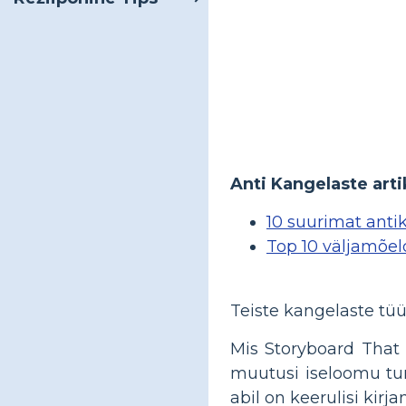
Anti Kangelaste arti
10 suurimat antik
Top 10 väljamõel
Teiste kangelaste tüü
Mis Storyboard That 
muutusi iseloomu tun
abil on keerulisi kirj