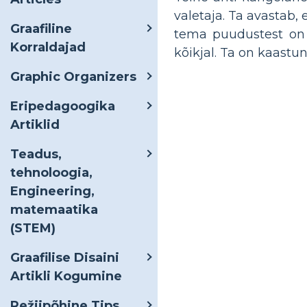
valetaja. Ta avastab,
Graafiline
tema puudustest on 
Korraldajad
kõikjal. Ta on kaastun
Graphic Organizers
Eripedagoogika
Artiklid
Teadus,
tehnoloogia,
Engineering,
matemaatika
(STEM)
Graafilise Disaini
Artikli Kogumine
Režiipõhine Tips