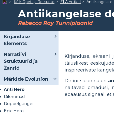
Kõik Õpetaja Ressursid
ELA Artiklid
Antiikangelase 
Antiikangelase de
Rebecca Ray Tunniplaanid
Kirjanduse
Elements
Narratiivi
Kirjanduse, ekraani
Struktuurid ja
täiuslikest eeskujud
Žanrid
inspireerivate kangel
Märkide Evolution
Definitsioonina on
an
näitavad omadusi, 
Anti Hero
ebaausus signaal, et 
Dilemmad
Doppelgänger
Epic Hero