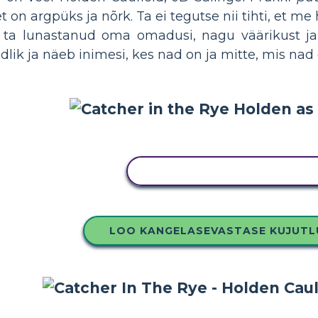
 et on argpüks ja nõrk. Ta ei tegutse nii tihti, 
ta lunastanud oma omadusi, nagu väärikust ja 
dlik ja näeb inimesi, kes nad on ja mitte, mis nad 
KOPEERIGE SEE SÜŽEESKEE
LOO KANGELASEVASTASE KUJUT