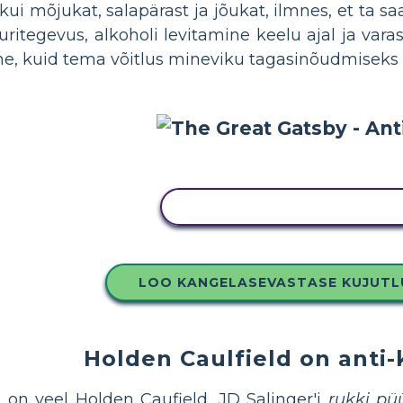
ui mõjukat, salapärast ja jõukat, ilmnes, et ta sa
kuritegevus, alkoholi levitamine keelu ajal ja va
e, kuid tema võitlus mineviku tagasinõudmiseks o
KOPEERIGE SEE SÜŽEESKEE
LOO KANGELASEVASTASE KUJUT
Holden Caulfield on anti
 on veel Holden Caufield, JD Salinger'i
rukki pü