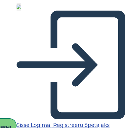
O
Sisse Logima
Registreeru õpetajaks
EEMI