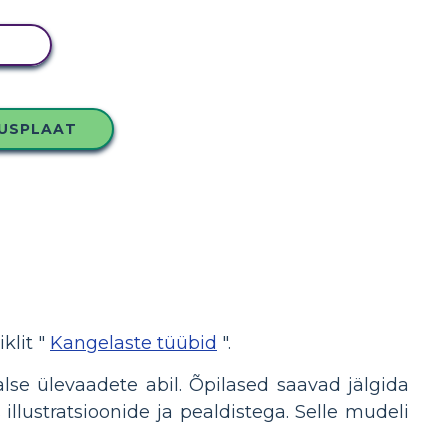
MI
LUSPLAAT
klit "
Kangelaste tüübid
".
se ülevaadete abil. Õpilased saavad jälgida
lustratsioonide ja pealdistega. Selle mudeli