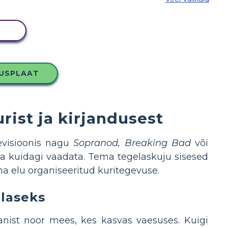
MI
LUSPLAAT
rist ja kirjandusest
evisioonis nagu
Sopranod, Breaking Bad
või
a kuidagi vaadata. Tema tegelaskuju sisesed
ma elu organiseeritud kuritegevuse.
elaseks
anist noor mees, kes kasvas vaesuses. Kuigi