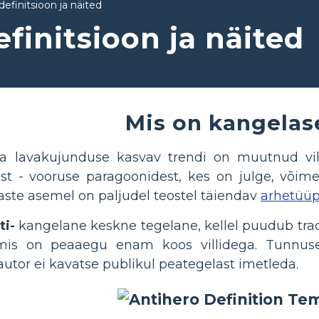
definitsioon ja näited
finitsioon ja näited
Mis on kangelas
 ja lavakujunduse kasvav trendi on muutnud vi
est - vooruse paragoonidest, kes on julge, võime
aste asemel on paljudel teostel täiendav
arhetüü
ti-
kangelane keskne tegelane, kellel puudub tradi
mis on peaaegu enam koos villidega. Tunnuse
autor ei kavatse publikul peategelast imetleda.