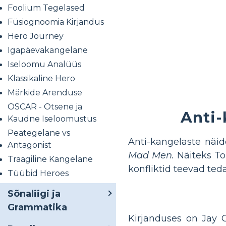
Foolium Tegelased
Füsiognoomia Kirjandus
Hero Journey
Igapäevakangelane
Iseloomu Analüüs
Klassikaline Hero
Märkide Arenduse
OSCAR - Otsene ja
Anti-
Kaudne Iseloomustus
Peategelane vs
Anti-kangelaste näi
Antagonist
Mad Men.
Näiteks To
Traagiline Kangelane
konfliktid teevad ted
Tüübid Heroes
Sõnaliigi ja
Grammatika
Kirjanduses on Jay G