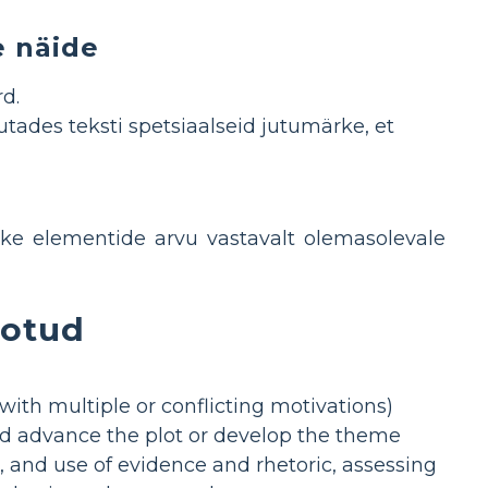
e näide
d.
utades teksti spetsiaalseid jutumärke, et
ike elementide arvu vastavalt olemasolevale
eotud
with multiple or conflicting motivations)
and advance the plot or develop the theme
, and use of evidence and rhetoric, assessing