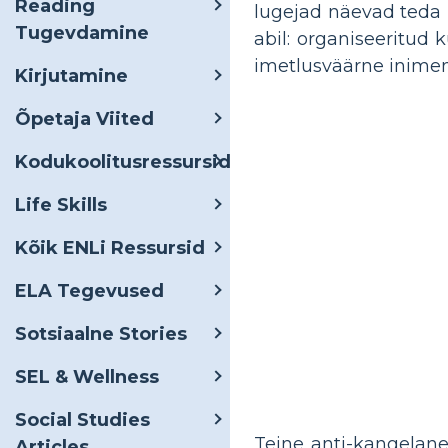
Reading
lugejad näevad teda k
Tugevdamine
abil: organiseeritud 
imetlusväärne inimen
Kirjutamine
Õpetaja Viited
Kodukoolitusressursid
Life Skills
Kõik ENLi Ressursid
ELA Tegevused
Sotsiaalne Stories
SEL & Wellness
Social Studies
Teine anti-kangelane
Articles