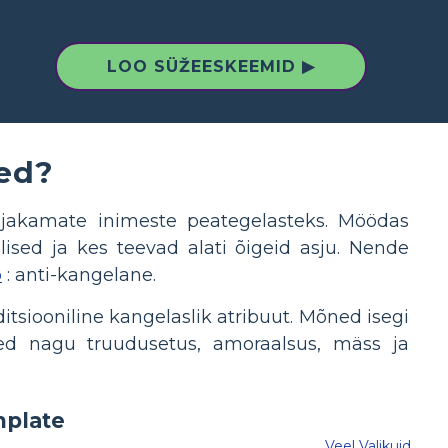
LOO SÜŽEESKEEMID ▶
ed?
ljakamate inimeste peategelasteks. Möödas
lised ja kes teevad alati õigeid asju. Nende
p
: anti-kangelane.
tsiooniline kangelaslik atribuut. Mõned isegi
d nagu truudusetus, amoraalsus, mäss ja
Veel Valikuid