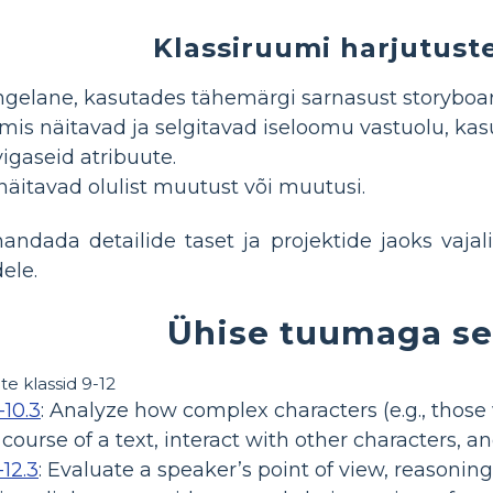
Klassiruumi harjutust
gelane, kasutades tähemärgi sarnasust storyboar
mis näitavad ja selgitavad iseloomu vastuolu, kas
igaseid atribuute.
näitavad olulist muutust või muutusi.
ndada detailide taset ja projektide jaoks vajal
dele.
Ühise tuumaga s
te klassid 9-12
-10.3
:
Analyze how complex characters (e.g., those 
course of a text, interact with other characters, 
-12.3
:
Evaluate a speaker’s point of view, reasoning