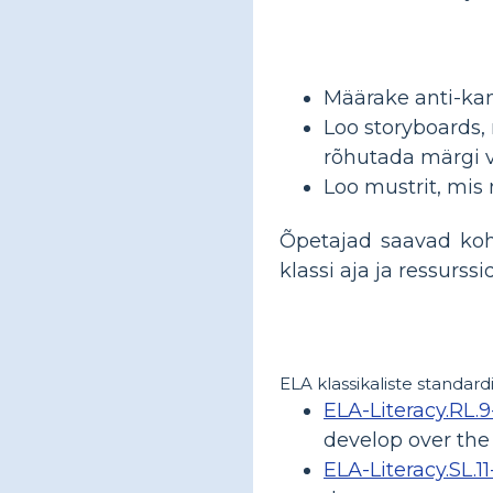
Määrake anti-kan
Loo storyboards, 
rõhutada märgi v
Loo mustrit, mis 
Õpetajad saavad koha
klassi aja ja ressurssi
ELA klassikaliste standardi
ELA-Literacy.RL.9
develop over the 
ELA-Literacy.SL.11