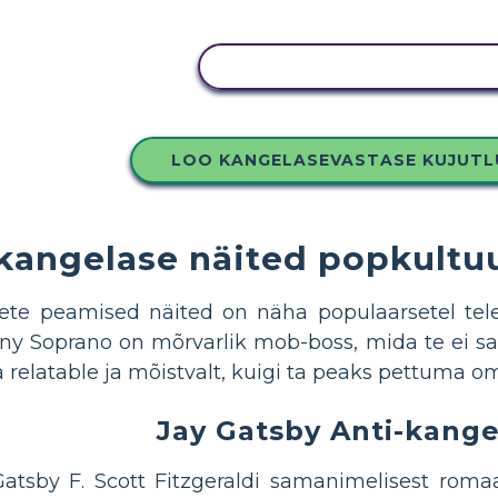
KOPEERIGE SEE SÜŽEESKEE
LOO KANGELASEVASTASE KUJUT
kangelase näited popkultuu
dete peamised näited on näha populaarsetel tel
ny Soprano on mõrvarlik mob-boss, mida te ei sa
a relatable ja mõistvalt, kuigi ta peaks pettuma o
Jay Gatsby Anti-kang
atsby F. Scott Fitzgeraldi samanimelisest roma