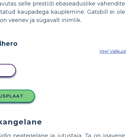
avutas selle prestiiži ebaseaduslike vahendite
rastatud kaupadega kauplemine. Gatsbill ei ole
n veenev ja sügavalt inimlik.
Veel Valikuid
MI
LUSPLAAT
-kangelane
üdja
peategelane ja jutustaja. Ta on igavene