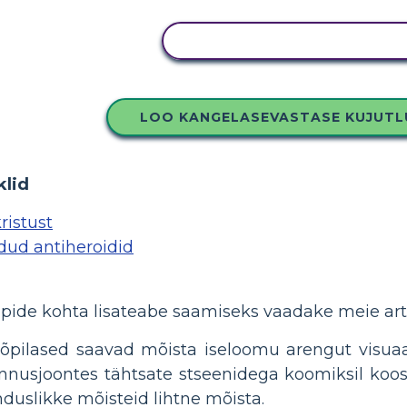
KOPEERIGE SEE SÜŽEESKEE
LOO KANGELASEVASTASE KUJUT
klid
ristust
dud antiheroidid
pide kohta lisateabe saamiseks vaadake meie arti
õpilased saavad mõista iseloomu arengut visuaal
nusjoontes tähtsate stseenidega koomiksil koos il
anduslikke mõisteid lihtne mõista.