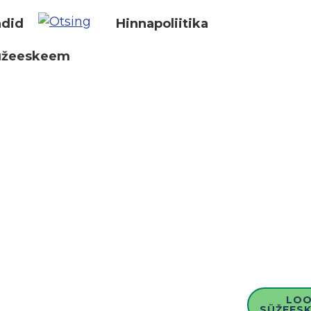
did
Hinnapoliitika
üžeeskeem
LO
SÜŽEESK