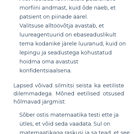
morfiini andmast, kuid õde näeb, et
patsient on piinade äärel.
Valitsuse alltöövõtja avastab, et
luureagentuurid on ebaseaduslikult
tema kodanike järele luuranud, kuid on
lepingu ja seadustega kohustatud
hoidma oma avastust
konfidentsiaalsena.
Lapsed võivad silmitsi seista ka eetiliste
dilemmadega. Mõned eetilised otsused
hõlmavad järgmist:
Sõber ostis matemaatika testi ette ja
ütles, et võid seda vaadata. Sul on
matemaatikaga raskusi ja sa tead, et see