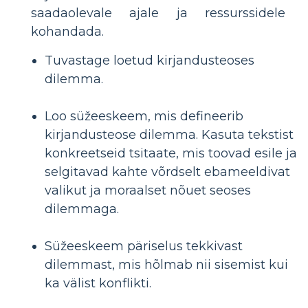
saadaolevale ajale ja ressurssidele
kohandada.
Tuvastage loetud kirjandusteoses
dilemma.
Loo süžeeskeem, mis defineerib
kirjandusteose dilemma. Kasuta tekstist
konkreetseid tsitaate, mis toovad esile ja
selgitavad kahte võrdselt ebameeldivat
valikut ja moraalset nõuet seoses
dilemmaga.
Süžeeskeem päriselus tekkivast
dilemmast, mis hõlmab nii sisemist kui
ka välist konflikti.