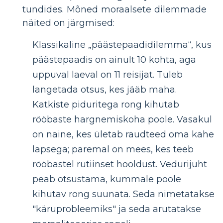
tundides. Mõned moraalsete dilemmade
näited on järgmised:
Klassikaline „päästepaadidilemma“, kus
päästepaadis on ainult 10 kohta, aga
uppuval laeval on 11 reisijat. Tuleb
langetada otsus, kes jääb maha.
Katkiste piduritega rong kihutab
rööbaste hargnemiskoha poole. Vasakul
on naine, kes ületab raudteed oma kahe
lapsega; paremal on mees, kes teeb
rööbastel rutiinset hooldust. Vedurijuht
peab otsustama, kummale poole
kihutav rong suunata. Seda nimetatakse
"käruprobleemiks" ja seda arutatakse