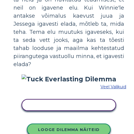
neil on igavene elu. Kui Winnie'le
antakse võimalus kaevust juua ja
Jessega igavesti elada, mõtleb ta, mida
teha. Tema elu muutuks igaveseks, kui
ta seda vett jooks, aga kas ta tõesti
tahab looduse ja maailma kehtestatud
piirangutega vastuollu minna, et igavesti
elada?
Veel Valikuid
KOPEERIGE SEE SÜŽEESKEEMI
LOOGE DILEMMA NÄITEID