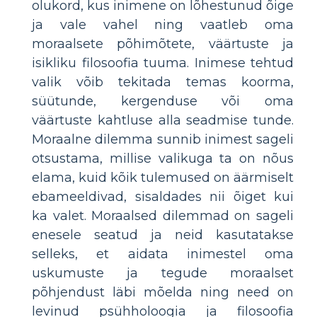
olukord, kus inimene on lõhestunud õige
ja vale vahel ning vaatleb oma
moraalsete põhimõtete, väärtuste ja
isikliku filosoofia tuuma. Inimese tehtud
valik võib tekitada temas koorma,
süütunde, kergenduse või oma
väärtuste kahtluse alla seadmise tunde.
Moraalne dilemma sunnib inimest sageli
otsustama, millise valikuga ta on nõus
elama, kuid kõik tulemused on äärmiselt
ebameeldivad, sisaldades nii õiget kui
ka valet. Moraalsed dilemmad on sageli
enesele seatud ja neid kasutatakse
selleks, et aidata inimestel oma
uskumuste ja tegude moraalset
põhjendust läbi mõelda ning need on
levinud psühholoogia ja filosoofia