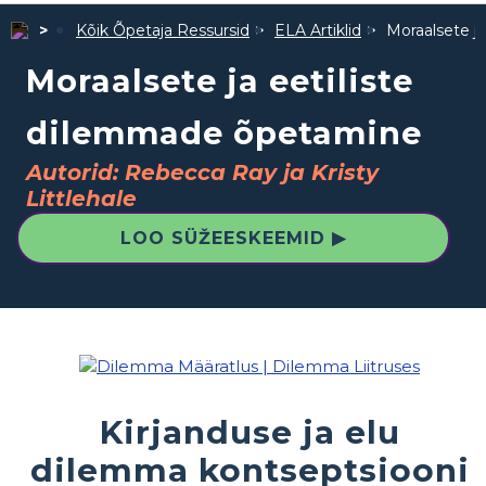
Kõik Õpetaja Ressursid
ELA Artiklid
Moraalsete j
Moraalsete ja eetiliste
dilemmade õpetamine
Autorid: Rebecca Ray ja Kristy
Littlehale
LOO SÜŽEESKEEMID ▶
Kirjanduse ja elu
dilemma kontseptsiooni