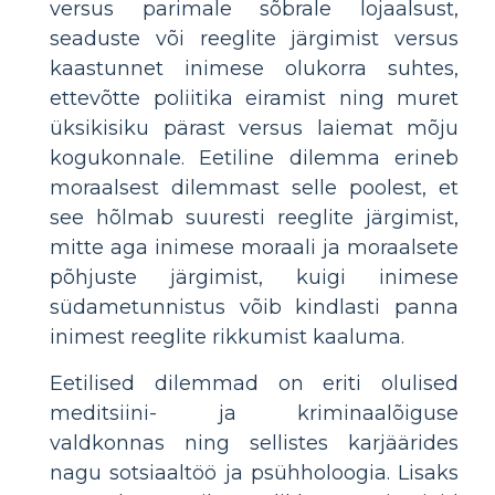
versus parimale sõbrale lojaalsust,
seaduste või reeglite järgimist versus
kaastunnet inimese olukorra suhtes,
ettevõtte poliitika eiramist ning muret
üksikisiku pärast versus laiemat mõju
kogukonnale. Eetiline dilemma erineb
moraalsest dilemmast selle poolest, et
see hõlmab suuresti reeglite järgimist,
mitte aga inimese moraali ja moraalsete
põhjuste järgimist, kuigi inimese
südametunnistus võib kindlasti panna
inimest reeglite rikkumist kaaluma.
Eetilised dilemmad on eriti olulised
meditsiini- ja kriminaalõiguse
valdkonnas ning sellistes karjäärides
nagu sotsiaaltöö ja psühholoogia. Lisaks