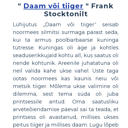
"
Daam või tiiger
" Frank
Stocktonilt
Lühijutus „Daam või tiiger“ seisab
noormees silmitsi surmaga pärast seda,
kui ta armus poolbarbaarse kuninga
tütresse. Kuningas oli äge ja kohtles
seaduserikkujaid kohtu all, kus saatus oli
nende kohtunik. Areenile juhatatuna oli
neil valida kahe ukse vahel. Uste taga
ootas noormees kas kaunis neiu või
metsik tiiger. Mõlema ukse valimine oli
dilemma, sest tema süda oli juba
printsessile antud. Oma saatusliku
arveteõiendamise päeval sai ta teada, et
printsess oli avastanud, millises ukses
peitus tiiger ja millises daam. Lugu lõpeb