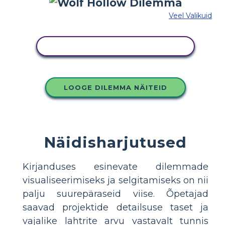
Veel Valikuid
KOPEERIGE SEE SÜŽEESKEEMI
LOOGE DILEMMA NÄITEID
Näidisharjutused
Kirjanduses esinevate dilemmade
visualiseerimiseks ja selgitamiseks on nii
palju suurepäraseid viise. Õpetajad
saavad projektide detailsuse taset ja
vajalike lahtrite arvu vastavalt tunnis