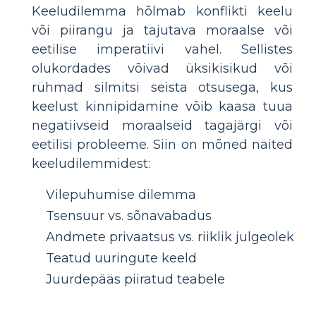
Keeludilemma hõlmab konflikti keelu
või piirangu ja tajutava moraalse või
eetilise imperatiivi vahel. Sellistes
olukordades võivad üksikisikud või
rühmad silmitsi seista otsusega, kus
keelust kinnipidamine võib kaasa tuua
negatiivseid moraalseid tagajärgi või
eetilisi probleeme. Siin on mõned näited
keeludilemmidest:
Vilepuhumise dilemma
Tsensuur vs. sõnavabadus
Andmete privaatsus vs. riiklik julgeolek
Teatud uuringute keeld
Juurdepääs piiratud teabele