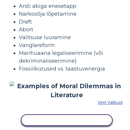
Arsti abiga enesetapp
Narkosõja lõpetamine
Draft
Abort
Valitsuse luuramine
Vanglareform
Marihuaana legaliseerimine (või
dekriminaliseerimine)
Fossiilkütused vs. taastuvenergia
Veel Valikuid
KOPEERIGE SEE SÜŽEESKEEMI