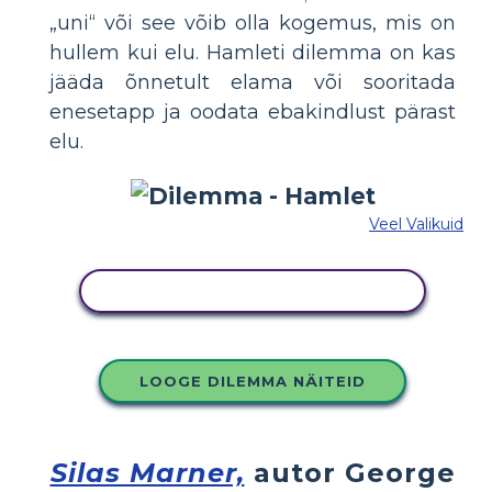
„uni“ või see võib olla kogemus, mis on
hullem kui elu. Hamleti dilemma on kas
jääda õnnetult elama või sooritada
enesetapp ja oodata ebakindlust pärast
elu.
Veel Valikuid
KOPEERIGE SEE SÜŽEESKEEMI
LOOGE DILEMMA NÄITEID
Silas Marner,
autor George