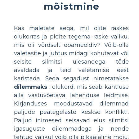
mõistmine
Kas mäletate aega, mil olite raskes
olukorras ja pidite tegema raske valiku,
mis oli võrdselt ebameeldiv? Võib-olla
valetasite ja juhtus midagi kohutavat või
seisite silmitsi ülesandega tõde
avaldada ja teid valetamise eest
karistada. Seda segadust nimetatakse
dilemmaks
: olukord, mis seab kahtluse
alla vastuvõetava lahenduse leidmise.
Kirjanduses moodustavad dilemmad
paljude peategelaste keskse konflikti.
Paljud inimesed seisavad elus silmitsi
igasuguste dilemmadega ja nende
tehtud valikul võib olla pikaajaline mõju.