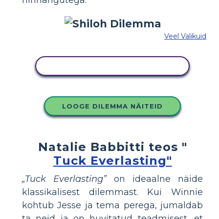
Veel Valikuid
KOPEERIGE SEE SÜŽEESKEEMI
LOOGE DILEMMA NÄITEID
Natalie Babbitti teos "
Tuck Everlasting"
„Tuck Everlasting”
on ideaalne näide
klassikalisest dilemmast. Kui Winnie
kohtub Jesse ja tema perega, jumaldab
ta neid ja on huvitatud teadmisest, et