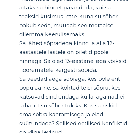
aitaks su hinnet parandada, kui sa
teaksid küsimusi ette. Kuna su sõber
pakub seda, muudab see moraalse
dilemma keerulisemaks.
Sa lähed sõpradega kinno ja alla 12-
aastastele lastele on piletid poole
hinnaga. Sa oled 13-aastane, aga võiksid
noorematele kergesti sobida.
Sa veedad aega sõbraga, kes pole eriti
populaarne. Sa kohtad teisi sõpru, kes
kutsuvad sind endaga külla, aga nad ei
taha, et su sõber tuleks. Kas sa riskid
oma sõbra kaotamisega ja elad
süütundega? Sellised eetilised konfliktid
on väga levinud.