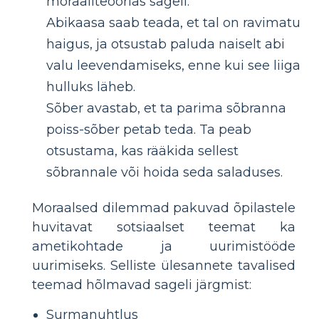
moraaliteoorias sageli.
Abikaasa saab teada, et tal on ravimatu
haigus, ja otsustab paluda naiselt abi
valu leevendamiseks, enne kui see liiga
hulluks läheb.
Sõber avastab, et ta parima sõbranna
poiss-sõber petab teda. Ta peab
otsustama, kas rääkida sellest
sõbrannale või hoida seda saladuses.
Moraalsed dilemmad pakuvad õpilastele
huvitavat sotsiaalset teemat ka
ametikohtade ja uurimistööde
uurimiseks. Selliste ülesannete tavalised
teemad hõlmavad sageli järgmist:
Surmanuhtlus