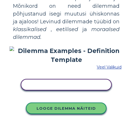
Mõnikord on need dilemmad
põhjustanud isegi muutusi ühiskonnas
ja ajaloos! Levinud dilemmade tüübid on
klassikalised
,
eetilised
ja
moraalsed
dilemmad.
Veel Valikuid
KOPEERIGE SEE SÜŽEESKEEMI
LOOGE DILEMMA NÄITEID