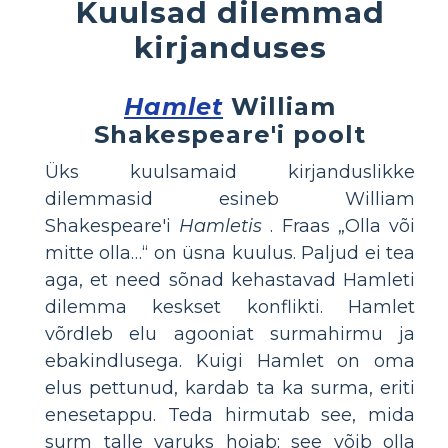
Kuulsad dilemmad
kirjanduses
Hamlet
William
Shakespeare'i poolt
Üks kuulsamaid kirjanduslikke
dilemmasid esineb William
Shakespeare'i
Hamletis
. Fraas „Olla või
mitte olla…“ on üsna kuulus. Paljud ei tea
aga, et need sõnad kehastavad Hamleti
dilemma keskset konflikti. Hamlet
võrdleb elu agooniat surmahirmu ja
ebakindlusega. Kuigi Hamlet on oma
elus pettunud, kardab ta ka surma, eriti
enesetappu. Teda hirmutab see, mida
surm talle varuks hoiab; see võib olla