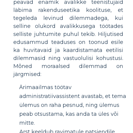
peavad enamik avalikke teenistujaid
läbima rakenduseetika koolituse, et
tegeleda levinud dilemmadega, kui
selline olukord avalikkusega töötades
selliste juhtumite puhul tekib. Hiljutised
edusammud teaduses on toonud esile
ka huvitavaid ja kaardistamata eetilisi
dilemmasid ning vastuolulisi kohustusi.
Mõned moraalsed dilemmad on
järgmised:
Ärimaailmas töötav
administratiivassistent avastab, et tema
ülemus on raha pesnud, ning ülemus
peab otsustama, kas anda ta üles või
mitte.
Arst keeldub ravimatule patsiendile