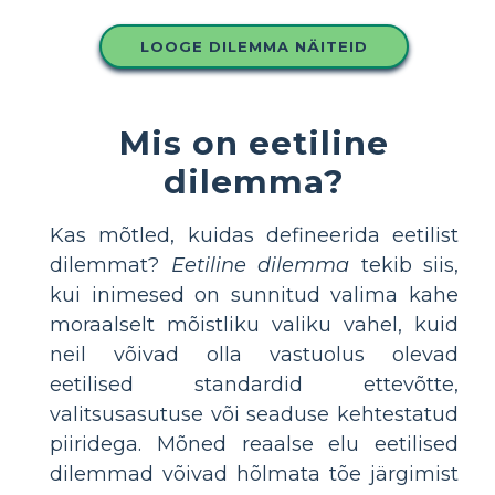
LOOGE DILEMMA NÄITEID
Mis on eetiline
dilemma?
Kas mõtled, kuidas defineerida eetilist
dilemmat?
Eetiline dilemma
tekib siis,
kui inimesed on sunnitud valima kahe
moraalselt mõistliku valiku vahel, kuid
neil võivad olla vastuolus olevad
eetilised standardid ettevõtte,
valitsusasutuse või seaduse kehtestatud
piiridega. Mõned reaalse elu eetilised
dilemmad võivad hõlmata tõe järgimist