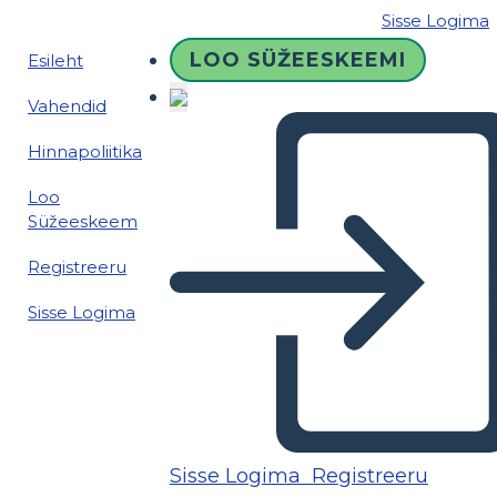
Sisse Logima
LOO SÜŽEESKEEMI
Esileht
Vahendid
Hinnapoliitika
Loo
Süžeeskeem
Registreeru
Sisse Logima
Sisse Logima
Registreeru