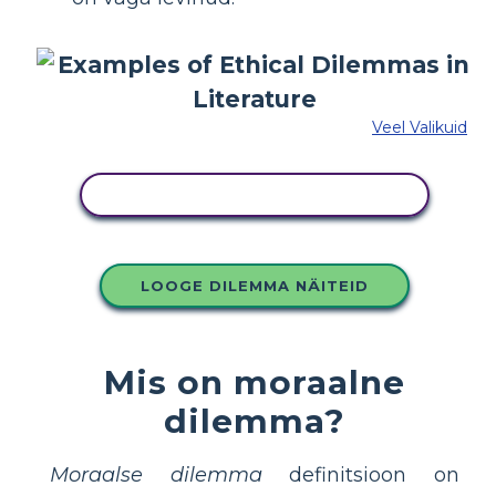
Veel Valikuid
KOPEERIGE SEE SÜŽEESKEEMI
LOOGE DILEMMA NÄITEID
Mis on moraalne
dilemma?
Moraalse dilemma
definitsioon on