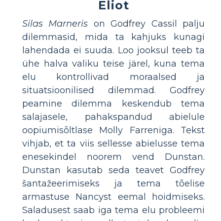
Eliot
Silas Marneris
on Godfrey Cassil palju
dilemmasid, mida ta kahjuks kunagi
lahendada ei suuda. Loo jooksul teeb ta
ühe halva valiku teise järel, kuna tema
elu kontrollivad moraalsed ja
situatsioonilised dilemmad. Godfrey
peamine dilemma keskendub tema
salajasele, pahakspandud abielule
oopiumisõltlase Molly Farreniga. Tekst
vihjab, et ta viis sellesse abielusse tema
enesekindel noorem vend Dunstan.
Dunstan kasutab seda teavet Godfrey
šantažeerimiseks ja tema tõelise
armastuse Nancyst eemal hoidmiseks.
Saladusest saab iga tema elu probleemi