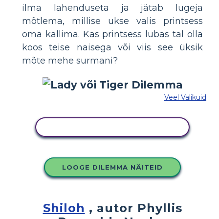
ilma lahenduseta ja jätab lugeja
mõtlema, millise ukse valis printsess
oma kallima. Kas printsess lubas tal olla
koos teise naisega või viis see üksik
mõte mehe surmani?
Veel Valikuid
KOPEERIGE SEE SÜŽEESKEEMI
LOOGE DILEMMA NÄITEID
Shiloh
, autor Phyllis