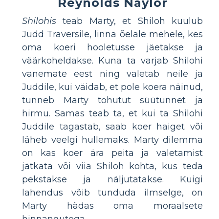
Reynolds Naylor
Shilohis
teab Marty, et Shiloh kuulub
Judd Traversile, linna õelale mehele, kes
oma koeri hooletusse jäetakse ja
väärkoheldakse. Kuna ta varjab Shilohi
vanemate eest ning valetab neile ja
Juddile, kui väidab, et pole koera näinud,
tunneb Marty tohutut süütunnet ja
hirmu. Samas teab ta, et kui ta Shilohi
Juddile tagastab, saab koer haiget või
läheb veelgi hullemaks. Marty dilemma
on kas koer ära peita ja valetamist
jätkata või viia Shiloh kohta, kus teda
pekstakse ja näljutatakse. Kuigi
lahendus võib tunduda ilmselge, on
Marty hädas oma moraalsete
hinnangutega.