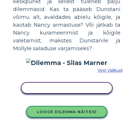
keskpunkt ja sellest tuleneb palju
dilemmasid. Kas ta pääseb Dunstani
võimu alt, avaldades abielu kõigile, ja
kaotab Nancy armastuse? Või jätkab ta
Nancy kurameerimist ja kõigile
valetamist, makstes Dunstanile ja
Mollyle saladuse varjamiseks?
Veel Valikuid
KOPEERIGE SEE SÜŽEESKEEMI
LOOGE DILEMMA NÄITEID