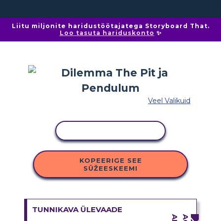
Liitu miljonite haridustöötajatega Storyboard That.
Loo tasuta hariduskonto
✨
Veel Valikuid
KOPEERI TEGEVUS
KOPEERIGE SEE
SÜŽEESKEEMI
TUNNIKAVA ÜLEVAADE