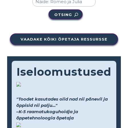
OTSING
VAADAKE KÕIKI ÕPETAJA RESSURSSE
Iseloomustused
"Toodet kasutades olid nad nii põnevil ja
õppisid nii palju..."
–K-5 raamatukoguhoidja ja
õppetehnoloogia õpetaja