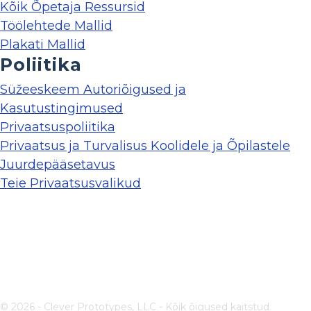
Kõik Õpetaja Ressursid
Töölehtede Mallid
Plakati Mallid
Poliitika
Süžeeskeem Autoriõigused ja
Kasutustingimused
Privaatsuspoliitika
Privaatsus ja Turvalisus Koolidele ja Õpilastele
Juurdepääsetavus
Teie Privaatsusvalikud
© 2026 - Clever Prototypes, LLC - Kõik õigused kaitstud.