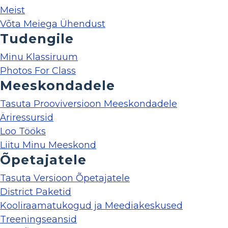
Meist
Võta Meiega Ühendust
Tudengile
Minu Klassiruum
Photos For Class
Meeskondadele
Tasuta Prooviversioon Meeskondadele
Äriressursid
Loo Tööks
Liitu Minu Meeskond
Õpetajatele
Tasuta Versioon Õpetajatele
District Paketid
Kooliraamatukogud ja Meediakeskused
Treeningseansid