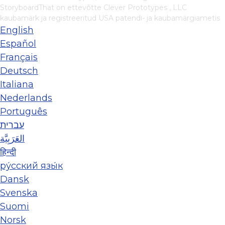
StoryboardThat on ettevõtte
Clever Prototypes , LLC
kaubamärk ja registreeritud USA patendi- ja kaubamärgiametis
English
Español
Français
Deutsch
Italiana
Nederlands
Português
עברית
العَرَبِيَّة
हिन्दी
ру́сский язы́к
Dansk
Svenska
Suomi
Norsk