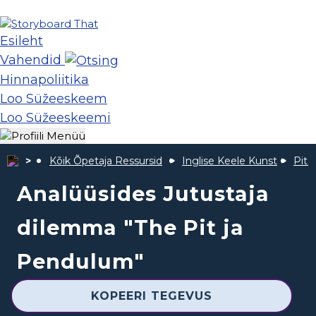
Esileht
Vahendid
Hinnapoliitika
Loo Süžeeskeem
Loo Süžeeskeemi
Kõik Õpetaja Ressursid
Inglise Keele Kunst
Pit 
Analüüsides Jutustaja
dilemma "The Pit ja
Pendulum"
KOPEERI TEGEVUS