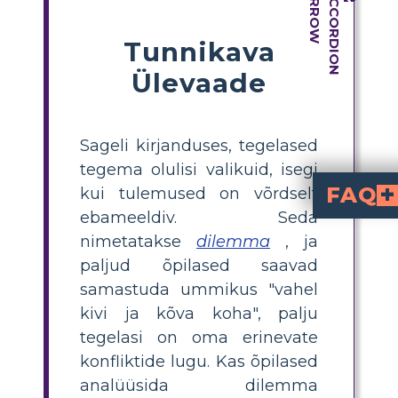
Tunnikava
Ülevaade
Sageli kirjanduses, tegelased
tegema olulisi valikuid, isegi
FAQ
kui tulemused on võrdselt
ebameeldiv. Seda
Mis on peamine dil
on see, et jutustaja peab valima kahe surmava võimaluse vahel: kas olla sunnitud lasku
raske otsuse 
Kuidas saavad õ
Õpilased saavad analüüsida dilemmat, tuvastades jutustaja valikud, arutades võimalikke tagajärgi ning luues
, mis visuaalselt kirjeldab konflikti, valiku
iseloomu motiividest ja sü
Millised on kiirete õppetundide ideed dilemmade õpetamiseks "Käi
keeruliste valikute kohta, õpil
Miks on oluline, et 
, empaatiat ja otsustusoskusi, uurides, kuidas teg
Mis on lool põhinev tegevus "K
Loo tegevus hõlmab õpilaste ja
ning selgelt 
nimetatakse
dilemma
, ja
paljud õpilased saavad
samastuda ummikus "vahel
kivi ja kõva koha", palju
tegelasi on oma erinevate
konfliktide lugu. Kas õpilased
analüüsida dilemma