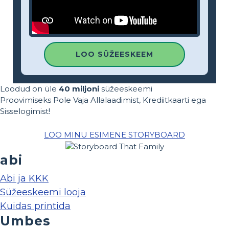
LOO SÜŽEESKEEM
Loodud on üle
40 miljoni
süžeeskeemi
Proovimiseks Pole Vaja Allalaadimist, Krediitkaarti ega
Sisselogimist!
LOO MINU ESIMENE STORYBOARD
abi
Abi ja KKK
Süžeeskeemi looja
Kuidas printida
Umbes