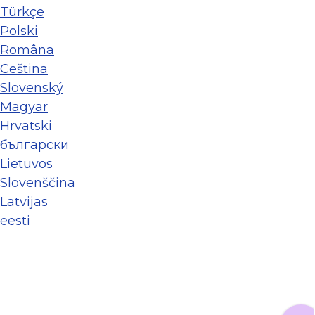
Türkçe
Polski
Româna
Ceština
Slovenský
Magyar
Hrvatski
български
Lietuvos
Slovenščina
Latvijas
eesti