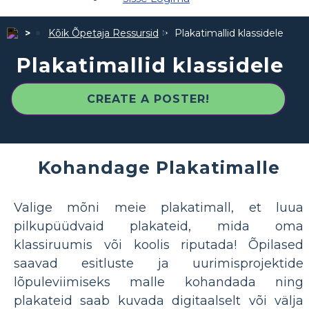
Kõik Õpetaja Ressursid
Plakatimallid klassidele
Plakatimallid klassidele
CREATE A POSTER!
Kohandage Plakatimalle
Valige mõni meie plakatimall, et luua
pilkupüüdvaid plakateid, mida oma
klassiruumis või koolis riputada! Õpilased
saavad esitluste ja uurimisprojektide
lõpuleviimiseks malle kohandada ning
plakateid saab kuvada digitaalselt või välja