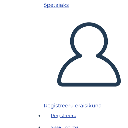
õpetajaks
Registreeru eraisikuna
Registreeru
Sisse Logima