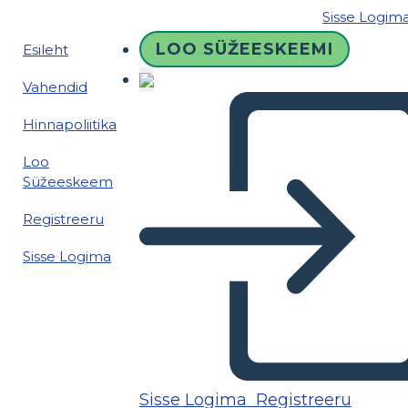
Sisse Logim
LOO SÜŽEESKEEMI
Esileht
Vahendid
Hinnapoliitika
Loo
Süžeeskeem
Registreeru
Sisse Logima
Sisse Logima
Registreeru