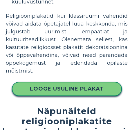
kuuluvustunnet.
Religiooniplakatid kui klassiruumi vahendid
võivad aidata õpetajatel luua keskkonda, mis
julgustab uurimist, empaatiat ja
kultuuriteadlikkust. Olenemata sellest, kas
kasutate religioosset plakatit dekoratsioonina
või õppevahendina, võivad need parandada
õppekogemust ja edendada õpilaste
mõistmist.
LOOGE USULINE PLAKAT
Näpunäiteid
religiooniplakatite