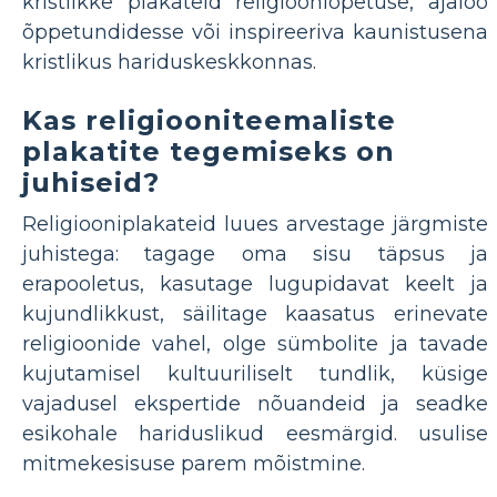
kristlikke plakateid religiooniõpetuse, ajaloo
õppetundidesse või inspireeriva kaunistusena
kristlikus hariduskeskkonnas.
Kas religiooniteemaliste
plakatite tegemiseks on
juhiseid?
Religiooniplakateid luues arvestage järgmiste
juhistega: tagage oma sisu täpsus ja
erapooletus, kasutage lugupidavat keelt ja
kujundlikkust, säilitage kaasatus erinevate
religioonide vahel, olge sümbolite ja tavade
kujutamisel kultuuriliselt tundlik, küsige
vajadusel ekspertide nõuandeid ja seadke
esikohale hariduslikud eesmärgid. usulise
mitmekesisuse parem mõistmine.