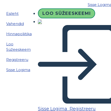
Sisse Logim
LOO SÜŽEESKEEMI
Esileht
Vahendid
Hinnapoliitika
Loo
Süžeeskeem
Registreeru
Sisse Logima
Sisse Logima
Registreeru