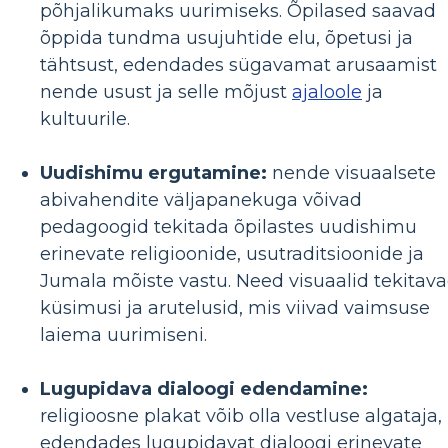
põhjalikumaks uurimiseks. Õpilased saavad
õppida tundma usujuhtide elu, õpetusi ja
tähtsust, edendades sügavamat arusaamist
nende usust ja selle mõjust
ajaloole
ja
kultuurile.
Uudishimu ergutamine:
nende visuaalsete
abivahendite väljapanekuga võivad
pedagoogid tekitada õpilastes uudishimu
erinevate religioonide, usutraditsioonide ja
Jumala mõiste vastu. Need visuaalid tekitav
küsimusi ja arutelusid, mis viivad vaimsuse
laiema uurimiseni.
Lugupidava dialoogi edendamine:
religioosne plakat võib olla vestluse algataja,
edendades lugupidavat dialoogi erinevate