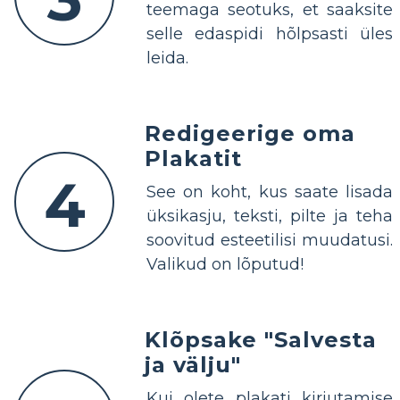
teemaga seotuks, et saaksite
selle edaspidi hõlpsasti üles
leida.
Redigeerige oma
Plakatit
4
See on koht, kus saate lisada
üksikasju, teksti, pilte ja teha
soovitud esteetilisi muudatusi.
Valikud on lõputud!
Klõpsake "Salvesta
ja välju"
Kui olete plakati kirjutamise