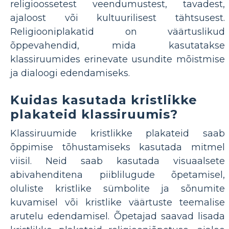
religioossetest veendumustest, tavadest,
ajaloost või kultuurilisest tähtsusest.
Religiooniplakatid on väärtuslikud
õppevahendid, mida kasutatakse
klassiruumides erinevate usundite mõistmise
ja dialoogi edendamiseks.
Kuidas kasutada kristlikke
plakateid klassiruumis?
Klassiruumide kristlikke plakateid saab
õppimise tõhustamiseks kasutada mitmel
viisil. Neid saab kasutada visuaalsete
abivahenditena piiblilugude õpetamisel,
oluliste kristlike sümbolite ja sõnumite
kuvamisel või kristlike väärtuste teemalise
arutelu edendamisel. Õpetajad saavad lisada