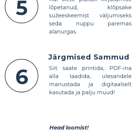
5
lõpetanud, klõpsake
süžeeskeemist väljumiseks
seda nuppu paremas
alanurgas.
Järgmised Sammud
6
Siit saate printida, PDF-ina
alla laadida, ülesandele
manustada ja digitaalselt
kasutada ja palju muud!
Head loomist!