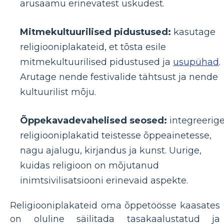
arusaamu erinevatest uskudest.
Mitmekultuurilised pidustused:
kasutage
religiooniplakateid, et tõsta esile
mitmekultuurilised pidustused ja
usupühad
.
Arutage nende festivalide tähtsust ja nende
kultuurilist mõju.
Õppekavadevahelised seosed:
integreerig
religiooniplakatid teistesse õppeainetesse,
nagu ajalugu, kirjandus ja kunst. Uurige,
kuidas religioon on mõjutanud
inimtsivilisatsiooni erinevaid aspekte.
Religiooniplakateid oma õppetöösse kaasates
on oluline säilitada tasakaalustatud ja