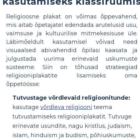
kasutamiseks klassiruumi
Religioosne plakat on võimas õppevahend,
mis aitab õpetajatel edendada arutelusid usu,
vaimsuse ja kultuurilise mitmekesisuse üle.
Läbimõeldult kasutamisel võivad need
visuaalsed abivahendid õpilasi kaasata ja
julgustada uurima erinevaid uskumuste
süsteeme. Siin on tõhusad strateegiad
religiooniplakatite lisamiseks oma
õppetöösse:
Tutvustage võrdlevaid religioonitunde:
kasutage
võrdleva religiooni
teema
tutvustamiseks religiooniplakatit. Tutvuge
erinevate usundite, nagu kristlus, judaism,
islam, hinduism ja budism, põhiuskumuste,