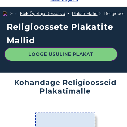
Kõik Õpetaja Ressursid
Plakati Mallid
Religioosse
Religioossete Plakatite
Mallid
LOOGE USULINE PLAKAT
Kohandage Religioosseid
Plakatimalle