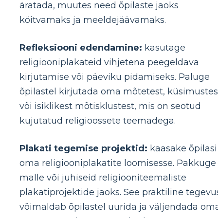
äratada, muutes need õpilaste jaoks
köitvamaks ja meeldejäävamaks.
Refleksiooni edendamine:
kasutage
religiooniplakateid vihjetena peegeldava
kirjutamise või päeviku pidamiseks. Paluge
õpilastel kirjutada oma mõtetest, küsimustes
või isiklikest mõtisklustest, mis on seotud
kujutatud religioossete teemadega.
Plakati tegemise projektid:
kaasake õpilasi
oma religiooniplakatite loomisesse. Pakkuge
malle või juhiseid religiooniteemaliste
plakatiprojektide jaoks. See praktiline tegevu
võimaldab õpilastel uurida ja väljendada om