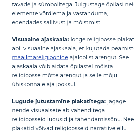
tavade ja sümbolitega. Julgustage õpilasi ne
elemente võrdlema ja vastanduma,
edendades sallivust ja mõistmist.
Visuaalne ajaskaala:
looge religioosse plakat
abil visuaalne ajaskaala, et kujutada peamist
maailmareligioonide
ajaloolist arengut. See
ajaskaala võib aidata õpilastel mõista
religioosse mõtte arengut ja selle mõju
ühiskonnale aja jooksul.
Lugude jutustamine plakatitega:
jagage
nende visuaalsete abivahenditega
religioosseid lugusid ja tähendamissõnu. Ne
plakatid võivad religioosseid narratiive ellu