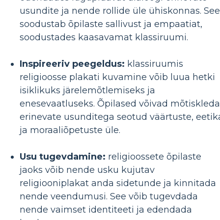
usundite ja nende rollide üle ühiskonnas. See
soodustab õpilaste sallivust ja empaatiat,
soodustades kaasavamat klassiruumi.
Inspireeriv peegeldus:
klassiruumis
religioosse plakati kuvamine võib luua hetki
isiklikuks järelemõtlemiseks ja
enesevaatluseks. Õpilased võivad mõtiskleda
erinevate usunditega seotud väärtuste, eetik
ja moraaliõpetuste üle.
Usu tugevdamine:
religioossete õpilaste
jaoks võib nende usku kujutav
religiooniplakat anda sidetunde ja kinnitada
nende veendumusi. See võib tugevdada
nende vaimset identiteeti ja edendada