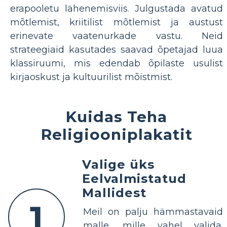
erapooletu lähenemisviis. Julgustada avatud
mõtlemist, kriitilist mõtlemist ja austust
erinevate vaatenurkade vastu. Neid
strateegiaid kasutades saavad õpetajad luua
klassiruumi, mis edendab õpilaste usulist
kirjaoskust ja kultuurilist mõistmist.
Kuidas Teha
Religiooniplakatit
Valige üks
Eelvalmistatud
Mallidest
1
Meil on palju hämmastavaid
malle, mille vahel valida.