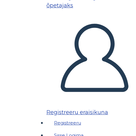
õpetajaks
Registreeru eraisikuna
Registreeru
Sisse Logima