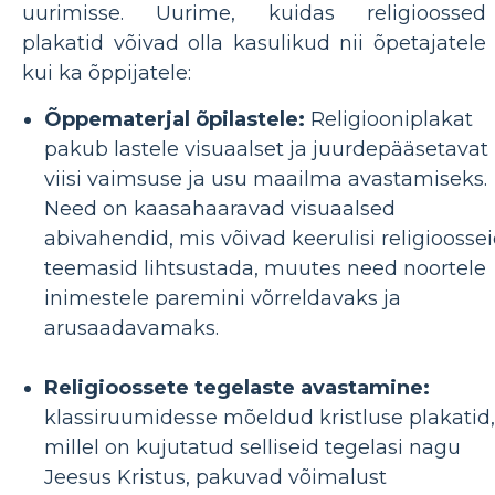
uurimisse. Uurime, kuidas religioossed
plakatid võivad olla kasulikud nii õpetajatele
kui ka õppijatele:
Õppematerjal õpilastele:
Religiooniplakat
pakub lastele visuaalset ja juurdepääsetavat
viisi vaimsuse ja usu maailma avastamiseks.
Need on kaasahaaravad visuaalsed
abivahendid, mis võivad keerulisi religioosse
teemasid lihtsustada, muutes need noortele
inimestele paremini võrreldavaks ja
arusaadavamaks.
Religioossete tegelaste avastamine:
klassiruumidesse mõeldud kristluse plakatid,
millel on kujutatud selliseid tegelasi nagu
Jeesus Kristus, pakuvad võimalust