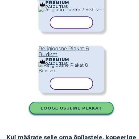
PREMIUM
PAIGUTUS
KOPEERI MALL
Religioosne Plakat 8
Budism
PREMIUM
PAIGUTUS
KOPEERI MALL
LOOGE USULINE PLAKAT
Kui määrate selle oma õpilastele, kopeerige