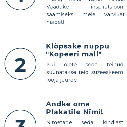
Vaadake inspiratsiooni
saamiseks meie värvikat
näidet!
Klõpsake nuppu
"Kopeeri mall"
2
Kui olete seda teinud,
suunatakse teid süžeeskeemi
looja juurde.
Andke oma
Plakatile Nimi!
3
Nimetage seda kindlasti