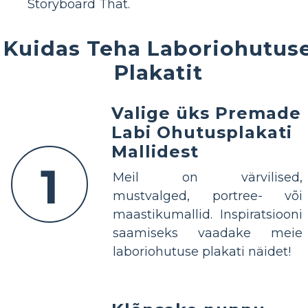
Storyboard That.
Kuidas Teha Laboriohutus
Plakatit
Valige üks Premade
Labi Ohutusplakati
Mallidest
1
Meil on värvilised,
mustvalged, portree- või
maastikumallid. Inspiratsiooni
saamiseks vaadake meie
laboriohutuse plakati näidet!