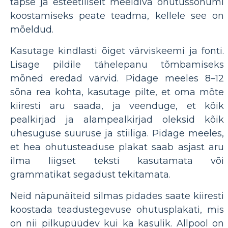
täpse ja esteetiliselt meeldiva ohutussõnumi
koostamiseks peate teadma, kellele see on
mõeldud.
Kasutage kindlasti õiget värviskeemi ja fonti.
Lisage pildile tähelepanu tõmbamiseks
mõned eredad värvid. Pidage meeles 8–12
sõna rea kohta, kasutage pilte, et oma mõte
kiiresti aru saada, ja veenduge, et kõik
pealkirjad ja alampealkirjad oleksid kõik
ühesuguse suuruse ja stiiliga. Pidage meeles,
et hea ohutusteaduse plakat saab asjast aru
ilma liigset teksti kasutamata või
grammatikat segadust tekitamata.
Neid näpunäiteid silmas pidades saate kiiresti
koostada teadustegevuse ohutusplakati, mis
on nii pilkupüüdev kui ka kasulik. Allpool on