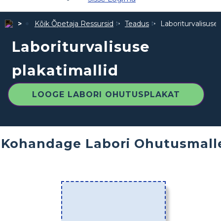
Kõik Õpetaja Ressursid
Teadus
Laboriturvalisuse 
Laboriturvalisuse
plakatimallid
LOOGE LABORI OHUTUSPLAKAT
Kohandage Labori Ohutusmall