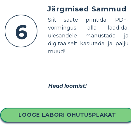
Järgmised Sammud
Siit saate printida, PDF-
6
vormingus alla laadida,
ülesandele manustada ja
digitaalselt kasutada ja palju
muud!
Head loomist!
LOOGE LABORI OHUTUSPLAKAT