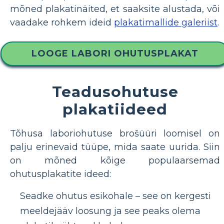
mõned plakatinäited, et saaksite alustada, või
vaadake rohkem ideid
plakatimallide galeriist
.
LOOGE LABORI OHUTUSPLAKAT
Teadusohutuse
plakatiideed
Tõhusa laboriohutuse brošüüri loomisel on
palju erinevaid tüüpe, mida saate uurida. Siin
on mõned kõige populaarsemad
ohutusplakatite ideed:
Seadke ohutus esikohale – see on kergesti
meeldejääv loosung ja see peaks olema