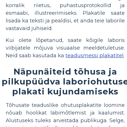
korralik riietus, puhastusprotokollid ja
esmaabi, illustreerimiseks. Plakatile saate
lisada ka teksti ja pealdisi, et anda teie laborile
vastavaid juhiseid.
Kui olete lõpetanud, saate kõigile laboris
viibijatele mõjuva visuaalse meeldetuletuse.
Neid saab kasutada ka
teadusmessi plakatitel
.
Näpunäiteid tõhusa ja
pilkupüüdva laboriohutus
plakati kujundamiseks
Tõhusate teaduslike ohutusplakatite loomine
nõuab hoolikat läbimõtlemist ja kaalumist.
Alustuseks tuleks arvestada publikuga. Selge,