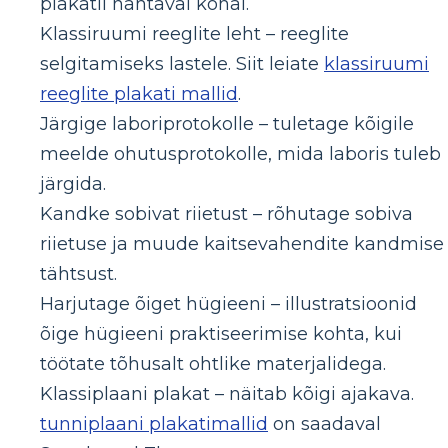
plakatil nähtaval kohal.
Klassiruumi reeglite leht – reeglite
selgitamiseks lastele. Siit leiate
klassiruumi
reeglite plakati mallid
.
Järgige laboriprotokolle – tuletage kõigile
meelde ohutusprotokolle, mida laboris tuleb
järgida.
Kandke sobivat riietust – rõhutage sobiva
riietuse ja muude kaitsevahendite kandmise
tähtsust.
Harjutage õiget hügieeni – illustratsioonid
õige hügieeni praktiseerimise kohta, kui
töötate tõhusalt ohtlike materjalidega.
Klassiplaani plakat – näitab kõigi ajakava.
tunniplaani plakatimallid
on saadaval