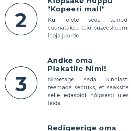
Klõpsake nuppu
"Kopeeri mall"
2
Kui olete seda teinud,
suunatakse teid süžeeskeemi
looja juurde.
Andke oma
Plakatile Nimi!
3
Nimetage seda kindlasti
teemaga seotuks, et saaksite
selle edaspidi hõlpsasti üles
leida.
Redigeerige oma