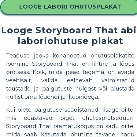
LOOGE LABORI OHUTUSPLAKAT
Looge Storyboard That abi
laboriohutuse plakat
Teaduse jaoks kohandatud ohutusplakatite
loomine Storyboard That on lihtne ja lõbus
protsess. Kõik, mida pead tegema, on avada
veebisait, valida eelnevalt valmistatud
taustade ja paigutuste hulgast või alustada
nullist oma lõuendi ja ikoonidega.
Kui olete paigutuse seadistanud, lisage pilte,
mis edastavad õiget ohutusprotseduuri.
Storyboard That raamatukogus on sadu pilte,
mida saab kasutada ohutute tavade, nagu