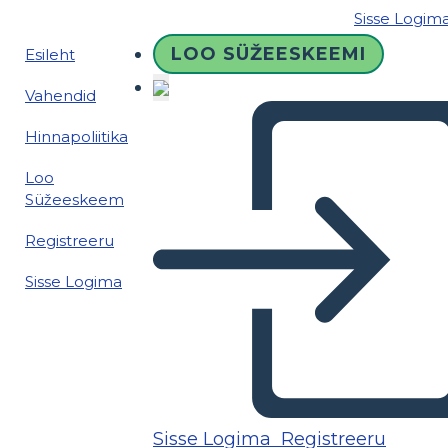
Sisse Logim
LOO SÜŽEESKEEMI
Esileht
Vahendid
Hinnapoliitika
Loo
Süžeeskeem
Registreeru
Sisse Logima
Sisse Logima
Registreeru