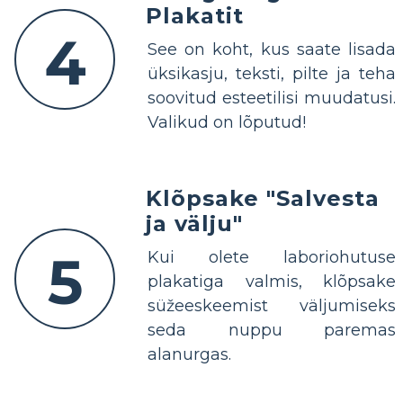
Plakatit
4
See on koht, kus saate lisada
üksikasju, teksti, pilte ja teha
soovitud esteetilisi muudatusi.
Valikud on lõputud!
Klõpsake "Salvesta
ja välju"
5
Kui olete laboriohutuse
plakatiga valmis, klõpsake
süžeeskeemist väljumiseks
seda nuppu paremas
alanurgas.