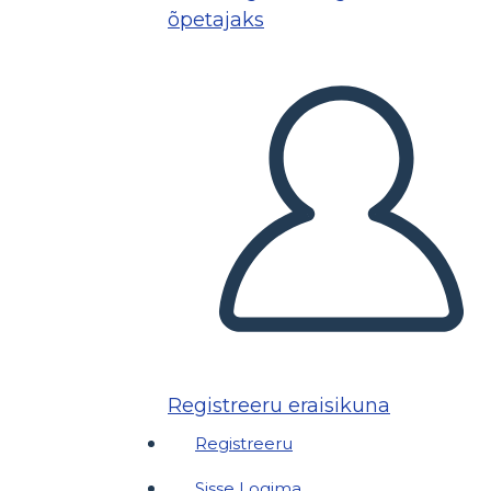
õpetajaks
Registreeru eraisikuna
Registreeru
Sisse Logima