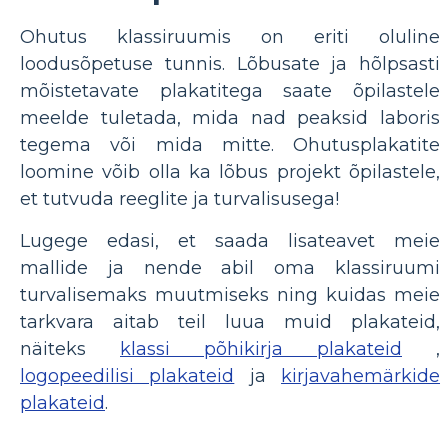
Ohutus klassiruumis on eriti oluline
loodusõpetuse tunnis. Lõbusate ja hõlpsasti
mõistetavate plakatitega saate õpilastele
meelde tuletada, mida nad peaksid laboris
tegema või mida mitte. Ohutusplakatite
loomine võib olla ka lõbus projekt õpilastele,
et tutvuda reeglite ja turvalisusega!
Lugege edasi, et saada lisateavet meie
mallide ja nende abil oma klassiruumi
turvalisemaks muutmiseks ning kuidas meie
tarkvara aitab teil luua muid plakateid,
näiteks
klassi põhikirja plakateid
,
logopeedilisi plakateid
ja
kirjavahemärkide
plakateid
.