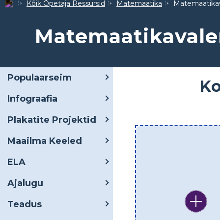
Kõik Õpetaja Ressursid
Matemaatika
Matemaatikav
Matemaatikavale
Populaarseim
Ko
Infograafia
Plakatite Projektid
Maailma Keeled
ELA
Ajalugu
Teadus