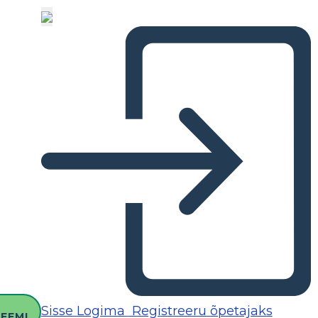
O
Sisse Logima
Registreeru õpetajaks
EEMI