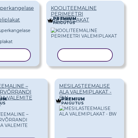
perkangelase
KOOLITEEMALINE
PERIMEETRI
PREMIUM
iplakat
VALEMIPLAKAT
PAIGUTUS
RI MALL
KOPEERI MALL
EMALINE –
MESILASTEEMALISE
ARVÕRRANDI
ALA VALEMIPLAKAT -
RA VALEMITE
BW
IUM
PREMIUM
US
PAIGUTUS
T