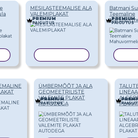
ne
MESILASTEEMALISE ALA
Batmani Su
ula
VALEMIPLAKAT
Teemaline
PREMIUM
PREMIUM
Mahuvormel
PAIGUTUS
PAIGUTUS
LL
KOPEERI MALL
KOPEE
EMALINE
ÜMBERMÕÕT JA ALA
TALUTE
LAKAT
GEOMEETRILISTE
LINEA
VALEMITE PLAKAT
ALGEB
PREMIUM
PREM
PAIGUTUS
PAIGUT
AUTODEGA
PLAKA