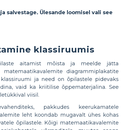
ja salvestage. Ülesande loomisel vali see
tamine klassiruumis
laste aitamist mõista ja meelde jätta
n matemaatikavalemite diagrammiplakatite
klassiruumi ja need on õpilastele pidevaks
ina, vaid ka kriitilise õppematerjalina. See
tükkival viisil.
ahenditeks, pakkudes keerukamatele
valemite leht koondab mugavalt ühes kohas
atele õpilastele. Kõigi matemaatikavalemite