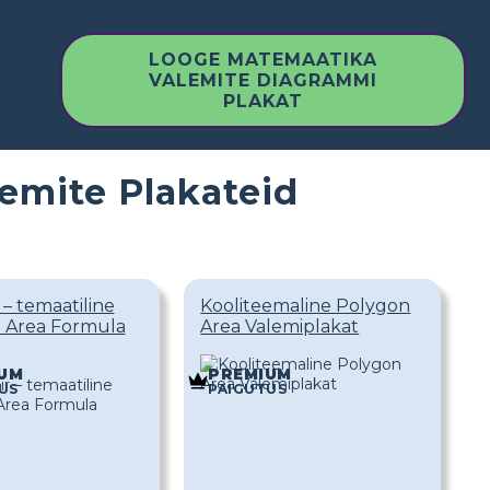
LOOGE MATEMAATIKA
VALEMITE DIAGRAMMI
PLAKAT
mite Plakateid
r – temaatiline
Kooliteemaline Polygon
 Area Formula
Area Valemiplakat
UM
PREMIUM
US
PAIGUTUS