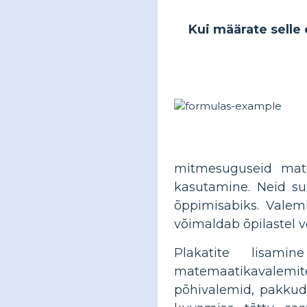
Kui määrate selle 
mitmesuguseid mate
kasutamine. Neid su
õppimisabiks. Valemi
võimaldab õpilastel v
Plakatite lisam
matemaatikavalemite
põhivalemid, pakkude