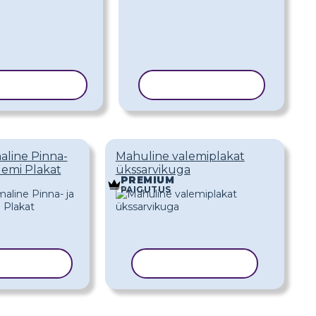
PEERI MALL
KOPEERI MALL
aline Pinna-
Mahuline valemiplakat
lemi Plakat
ükssarvikuga
PREMIUM
PAIGUTUS
ERI MALL
KOPEERI MALL