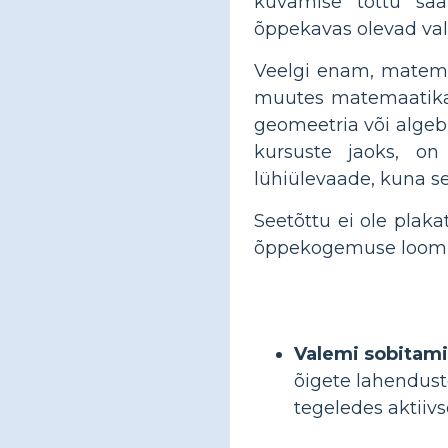
kuvamise tõttu saa
õppekavas olevad val
Veelgi enam, matemaa
muutes matemaatika v
geomeetria või alge
kursuste jaoks, on
lühiülevaade, kuna s
Seetõttu ei ole plak
õppekogemuse loomin
Valemi sobitam
õigete lahendust
tegeledes aktiiv