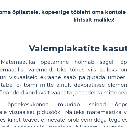
oma õpilastele, kopeerige tööleht oma kontole 
lihtsalt malliks!
Valemplakatite kasu
Matemaatika õpetamine hõlmab sageli õpi
maatilisi valemeid. Üks tõhus viis selleks o
uri visuaalseid ekraane saab paigutada ümber 
tabel ei toimi mitte ainult dekoratiivse elemend
õrrandeid korduvalt vaadata ja töödelda mittepeale
ine õppekeskkonda muudab seinad õppev
le visuaalset pidusööki. Näiteks matemaatika 
s kiiret teavet erinevate probleemidega tegelev