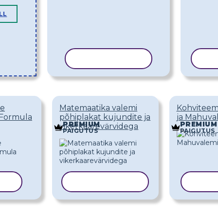
LL
KOPEERI MALL
KO
de
Matemaatika valemi
Kohviteem
 Formula
põhiplakat kujundite ja
ja Mahuva
PREMIUM
PREMIUM
vikerkaarevärvidega
PAIGUTUS
PAIGUTUS
ALL
KOPEERI MALL
KOPE