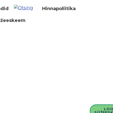
did
Hinnapoliitika
üžeeskeem
LO
SÜŽEESK