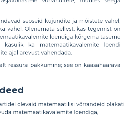
sjakohastele võrranditele, muutes seega
indavad seoseid kujundite ja mõistete vahel,
ka vahel. Olenemata sellest, kas tegemist on
temaatikavalemite loendiga kõrgema taseme
n kasulik ka matemaatikavalemite loendi
te ajal ärevust vähendada.
galt ressursi pakkumine; see on kaasahaarava
ideed
tidel olevaid matemaatilisi võrrandeid plakati
utvuda matemaatikavalemite loendiga,