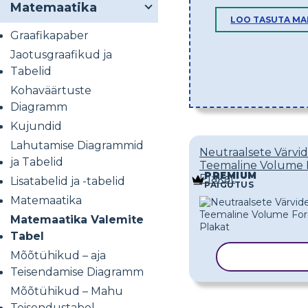
Matemaatika
LOO TASUTA MA
Graafikapaber
Jaotusgraafikud ja
Tabelid
Kohaväärtuste
Diagramm
Kujundid
Lahutamise Diagrammid
Neutraalsete Värvi
ja Tabelid
Teemaline Volume
PREMIUM
Plakat
Lisatabelid ja -tabelid
PAIGUTUS
Matemaatika
Matemaatika Valemite
Tabel
Mõõtühikud – aja
KOPEERI M
Teisendamise Diagramm
Mõõtühikud – Mahu
Teisendustabel