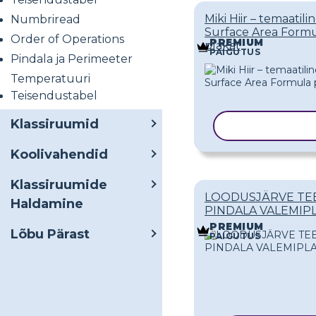
Miki Hiir – temaatili
Numbriread
Surface Area Form
Order of Operations
PREMIUM
plakat
PAIGUTUS
Pindala ja Perimeeter
Temperatuuri
Teisendustabel
Klassiruumid
KOPEERI MA
Koolivahendid
Klassiruumide
LOODUSJÄRVE TE
Haldamine
PINDALA VALEMIP
PREMIUM
Lõbu Pärast
PAIGUTUS