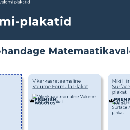
alemi-plakatid
mi-plakatid
handage Matemaatikavale
Vikerkaareteemaline
Miki Hii
Volume Formula Plakat
Surface
plakat
PREMIUM
PREMI
PAIGUTUS
PAIGUT