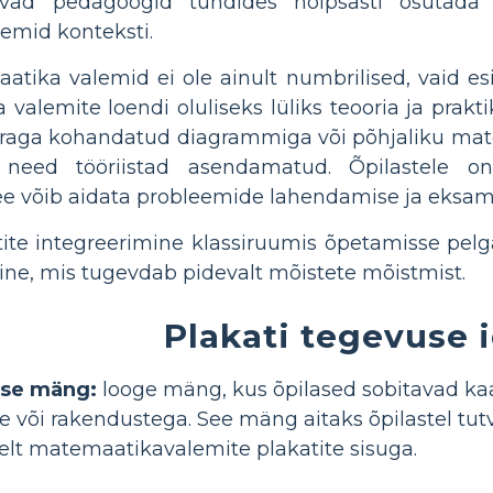
vad pedagoogid tundides hõlpsasti osutada a
emid konteksti.
tika valemid ei ole ainult numbrilised, vaid es
alemite loendi oluliseks lüliks teooria ja prakti
braga kohandatud diagrammiga või põhjaliku ma
 need tööriistad asendamatud. Õpilastele o
ee võib aidata probleemide lahendamise ja eksami
atite integreerimine klassiruumis õpetamisse pel
e, mis tugevdab pidevalt mõistete mõistmist.
Plakati tegevuse 
ise mäng:
looge mäng, kus õpilased sobitavad kaar
e või rakendustega. See mäng aitaks õpilastel t
selt matemaatikavalemite plakatite sisuga.