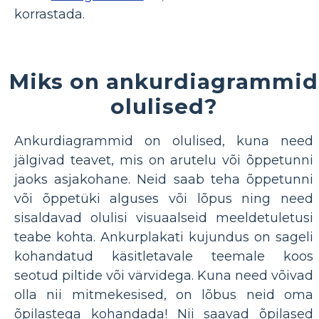
korrastada.
Miks on ankurdiagrammid
olulised?
Ankurdiagrammid on olulised, kuna need
jälgivad teavet, mis on arutelu või õppetunni
jaoks asjakohane. Neid saab teha õppetunni
või õppetüki alguses või lõpus ning need
sisaldavad olulisi visuaalseid meeldetuletusi
teabe kohta. Ankurplakati kujundus on sageli
kohandatud käsitletavale teemale koos
seotud piltide või värvidega. Kuna need võivad
olla nii mitmekesised, on lõbus neid oma
õpilastega kohandada! Nii saavad õpilased