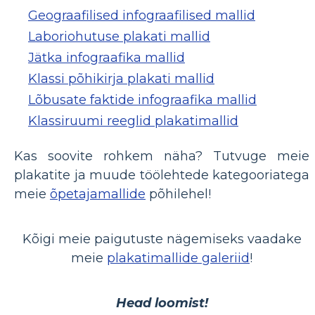
Geograafilised infograafilised mallid
Laboriohutuse plakati mallid
Jätka infograafika mallid
Klassi põhikirja plakati mallid
Lõbusate faktide infograafika mallid
Klassiruumi reeglid plakatimallid
Kas soovite rohkem näha? Tutvuge meie
plakatite ja muude töölehtede kategooriatega
meie
õpetajamallide
põhilehel!
Kõigi meie paigutuste nägemiseks vaadake
meie
plakatimallide galeriid
!
Head loomist!