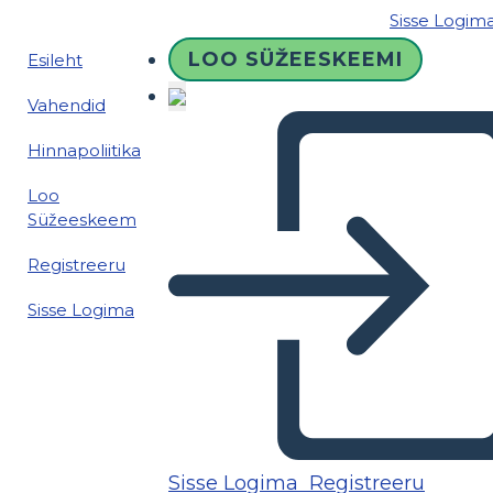
Sisse Logim
LOO SÜŽEESKEEMI
Esileht
Vahendid
Hinnapoliitika
Loo
Süžeeskeem
Registreeru
Sisse Logima
Sisse Logima
Registreeru