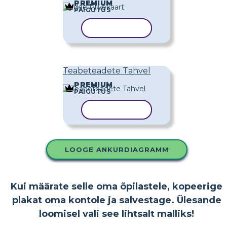
PREMIUM
PAIGUTUS
KOPEERI MALL
Teabeteadete Tahvel
PREMIUM
PAIGUTUS
KOPEERI MALL
LOOGE ANKURDIAGRAMM
Kui määrate selle oma õpilastele, kopeerige
plakat oma kontole ja salvestage. Ülesande
loomisel vali see lihtsalt malliks!