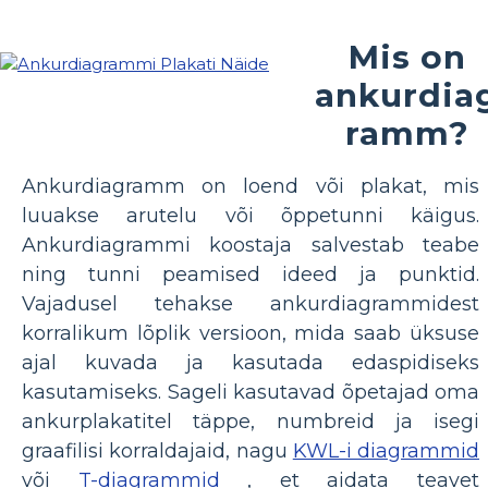
Mis on
ankurdia
ramm?
Ankurdiagramm on loend või plakat, mis
luuakse arutelu või õppetunni käigus.
Ankurdiagrammi koostaja salvestab teabe
ning tunni peamised ideed ja punktid.
Vajadusel tehakse ankurdiagrammidest
korralikum lõplik versioon, mida saab üksuse
ajal kuvada ja kasutada edaspidiseks
kasutamiseks. Sageli kasutavad õpetajad oma
ankurplakatitel täppe, numbreid ja isegi
graafilisi korraldajaid, nagu
KWL-i diagrammid
või
T-diagrammid
, et aidata teavet