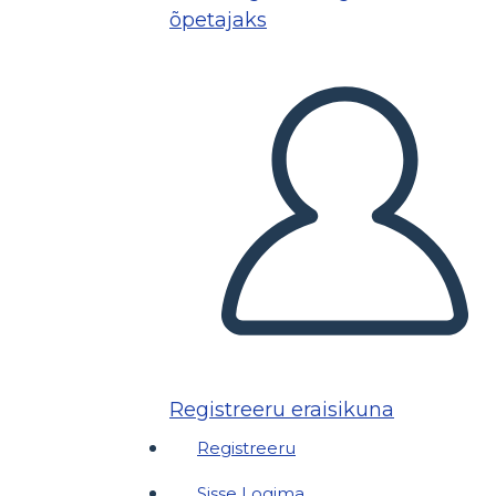
õpetajaks
Registreeru eraisikuna
Registreeru
Sisse Logima