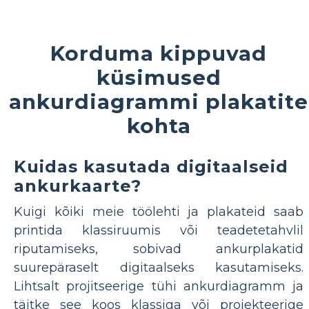
Korduma kippuvad
küsimused
ankurdiagrammi plakatite
kohta
Kuidas kasutada digitaalseid
ankurkaarte?
Kuigi kõiki meie töölehti ja plakateid saab
printida klassiruumis või teadetetahvlil
riputamiseks, sobivad ankurplakatid
suurepäraselt digitaalseks kasutamiseks.
Lihtsalt projitseerige tühi ankurdiagramm ja
täitke see koos klassiga või projekteerige