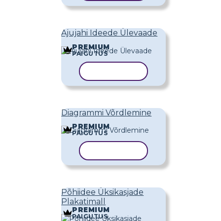
Ajujahi Ideede Ülevaade
PREMIUM
PAIGUTUS
KOPEERI MALL
Diagrammi Võrdlemine
PREMIUM
PAIGUTUS
KOPEERI MALL
Põhiidee Üksikasjade
Plakatimall
PREMIUM
PAIGUTUS