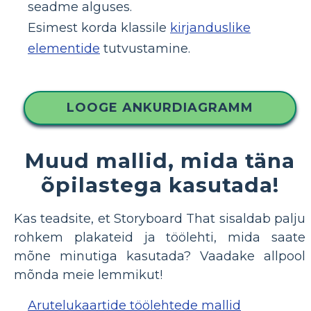
seadme alguses.
Esimest korda klassile
kirjanduslike
elementide
tutvustamine.
LOOGE ANKURDIAGRAMM
Muud mallid, mida täna
õpilastega kasutada!
Kas teadsite, et Storyboard That sisaldab palju
rohkem plakateid ja töölehti, mida saate
mõne minutiga kasutada? Vaadake allpool
mõnda meie lemmikut!
Arutelukaartide töölehtede mallid