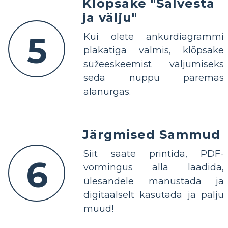
Klõpsake "Salvesta
ja välju"
5
Kui olete ankurdiagrammi
plakatiga valmis, klõpsake
süžeeskeemist väljumiseks
seda nuppu paremas
alanurgas.
Järgmised Sammud
Siit saate printida, PDF-
6
vormingus alla laadida,
ülesandele manustada ja
digitaalselt kasutada ja palju
muud!