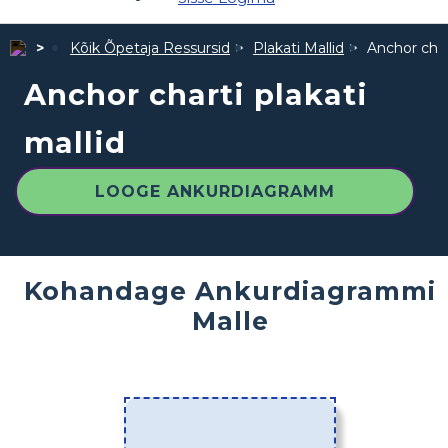
Kõik Õpetaja Ressursid
Plakati Mallid
Anchor chart
Anchor charti plakati
mallid
LOOGE ANKURDIAGRAMM
Kohandage Ankurdiagrammi
Malle