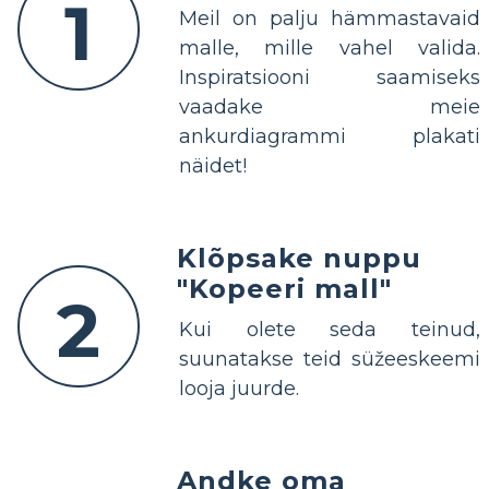
1
Meil on palju hämmastavaid
malle, mille vahel valida.
Inspiratsiooni saamiseks
vaadake meie
ankurdiagrammi plakati
näidet!
Klõpsake nuppu
"Kopeeri mall"
2
Kui olete seda teinud,
suunatakse teid süžeeskeemi
looja juurde.
Andke oma