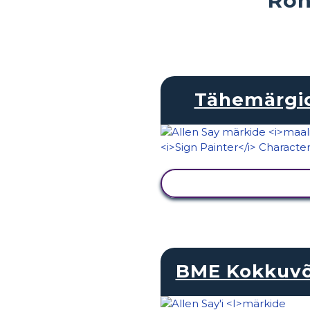
Tähemärgi
KUVA TEGEVUS
BME Kokkuv