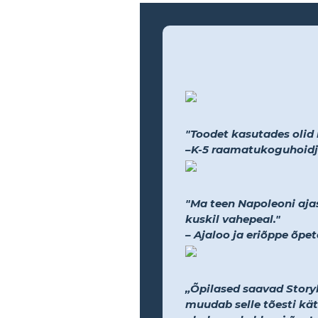
"Toodet kasutades olid na
–K-5 raamatukoguhoidj
"Ma teen Napoleoni ajas
kuskil vahepeal."
– Ajaloo ja eriõppe õpet
„Õpilased saavad Storybo
muudab selle tõesti kät