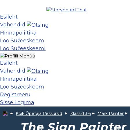
Esileht
Vahendid
Hinnapoliitika
Loo Süžeeskeem
Loo Süžeeskeemi
Esileht
Vahendid
Hinnapoliitika
Loo Süžeeskeem
Registreeru
Sisse Logima
Kõik Õpetaja Ressursid
Klassid 3-5
Märk Painter
The Sign Painter