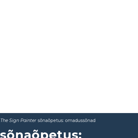
The Sign Painter
sõnaõpetus: omadussõnad
sõnaõpetus: