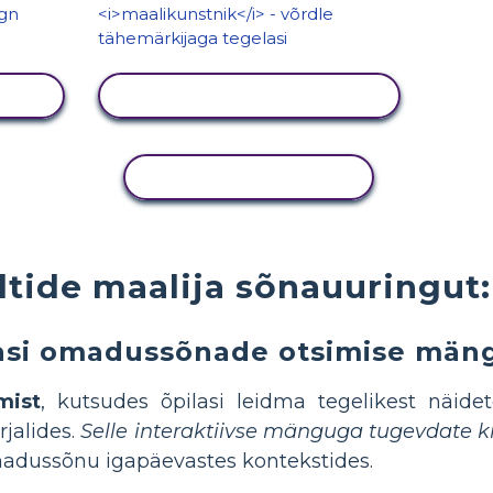
KUVA TEGEVUS
KOPEERI TEGEVUS
iltide maalija sõnauuringu
asi omadussõnade otsimise mäng
mist
, kutsudes õpilasi leidma tegelikest näid
jalides.
Selle interaktiivse mänguga tugevdate ki
adussõnu igapäevastes kontekstides.