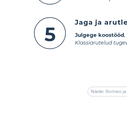
Jaga ja arutl
5
Julgege koostööd
,
Klassiarutelud tug