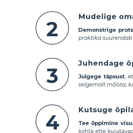
Mudelige oma
2
Demonstrige prots
praktika suurendab
Juhendage õp
3
Julgege täpsust
, e
selgemalt mõista, 
Kutsuge õpil
4
Tee õppimine visu
kohta ette kujutava