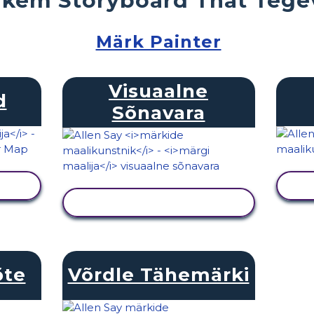
Märk Painter
Visuaalne
d
Sõnavara
KUVA TEGEVUS
õte
Võrdle Tähemärki