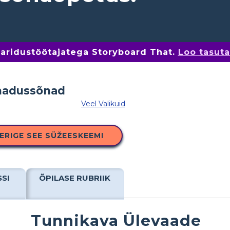
 haridustöötajatega Storyboard That.
Loo tasut
Veel Valikuid
ERIGE SEE SÜŽEESKEEMI
SSI
ÕPILASE RUBRIIK
Tunnikava Ülevaade