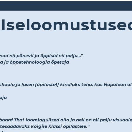
Iseloomustuse
d nii põnevil ja õppisid nii palju..."
a ja õppetehnoloogia õpetaja
kaala ja lasen [õpilastel] kindlaks teha, kas Napoleon o
aja
ard That loomingulised olla ja neil on nii palju visuaale,
tesaadavaks kõigile klassi õpilastele.”