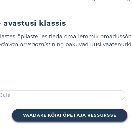
e avastusi klassis
 lastes õpilastel esitleda oma lemmik omadussõna
evdavad arusaamist
ning pakuvad uusi vaatenurki
VAADAKE KÕIKI ÕPETAJA RESSURSSE