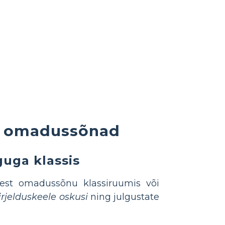
t: omadussõnad
uga klassis
etest omadussõnu klassiruumis või
rjelduskeele oskusi
ning julgustate