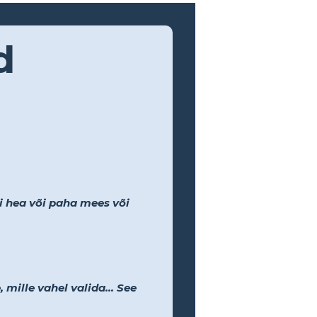
d
li hea või paha mees või
 mille vahel valida... See