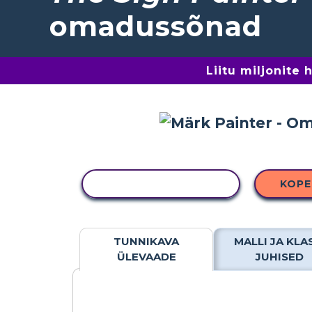
omadussõnad
Liitu miljonite
KOPEERI TEGEVUS
KOPE
TUNNIKAVA
MALLI JA KLA
ÜLEVAADE
JUHISED