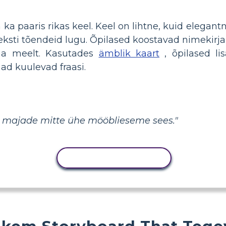
n ka paaris rikas keel. Keel on lihtne, kuid elegant
sti tõendeid lugu. Õpilased koostavad nimekirj
oma meelt. Kasutades
ämblik kaart
, õpilased li
nad kuulevad fraasi.
e majade mitte ühe mööblieseme sees."
KOPEERI TEGEVUS
kem Storyboard That Tege