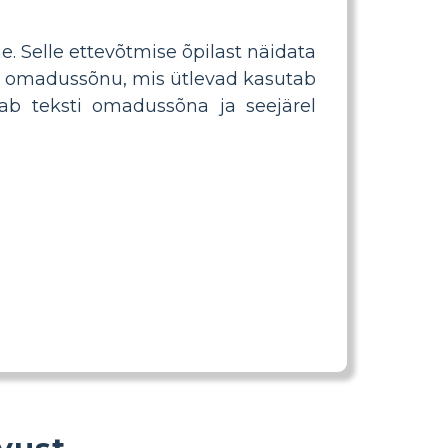
ne. Selle ettevõtmise õpilast näidata
a omadussõnu, mis ütlevad kasutab
sab teksti omadussõna ja seejärel
vust