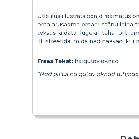
Ütle ilus illustratsioonid raamatus o
oma arusaama omadussõnu leida tek
tekstis aidata lugejal teha pilt 
illustreerida, mida nad näevad, kui 
Fraas Tekst:
haigutav aknad
"Nad piilus haigutav aknad tühjad
Roh