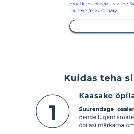
KUVA TEGEVUS
Kuidas teha s
Kaasake õpil
1
Suurendage osale
nende lugemismater
õpilasi märkama om