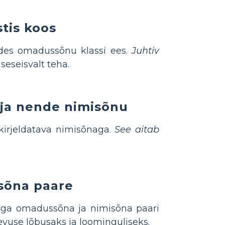
tis koos
tades omadussõnu klassi ees.
Juhtiv
seseisvalt teha.
ja nende nimisõnu
 kirjeldatava nimisõnaga.
See aitab
sõna paare
d iga omadussõna ja nimisõna paari
use lõbusaks ja loominguliseks.