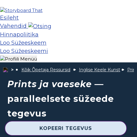
Esileht
Vahendid
Hinnapoliitika
Loo Süžeeskeem
Loo Süžeeskeemi
Kõik Õpetaja Ressursid
Inglise Keele Kunst
Prin
Prints ja vaeseke
—
paralleelsete süžeede
tegevus
KOPEERI TEGEVUS