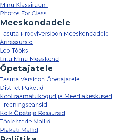
Minu Klassiruum
Photos For Class
Meeskondadele
Tasuta Prooviversioon Meeskondadele
Äriressursid
Loo Tööks
Liitu Minu Meeskond
Õpetajatele
Tasuta Versioon Õpetajatele
District Paketid
Kooliraamatukogud ja Meediakeskused
Treeningseansid
Kõik Õpetaja Ressursid
Töölehtede Mallid
Plakati Mallid
Poliitika