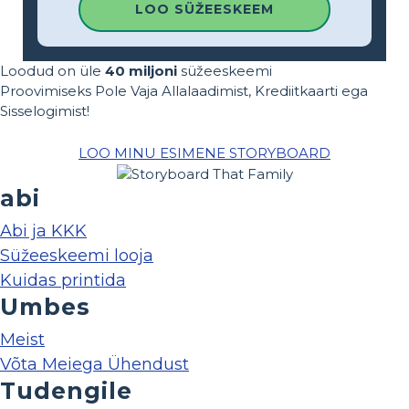
LOO SÜŽEESKEEM
Loodud on üle
40 miljoni
süžeeskeemi
Proovimiseks Pole Vaja Allalaadimist, Krediitkaarti ega
Sisselogimist!
LOO MINU ESIMENE STORYBOARD
abi
Abi ja KKK
Süžeeskeemi looja
Kuidas printida
Umbes
Meist
Võta Meiega Ühendust
Tudengile