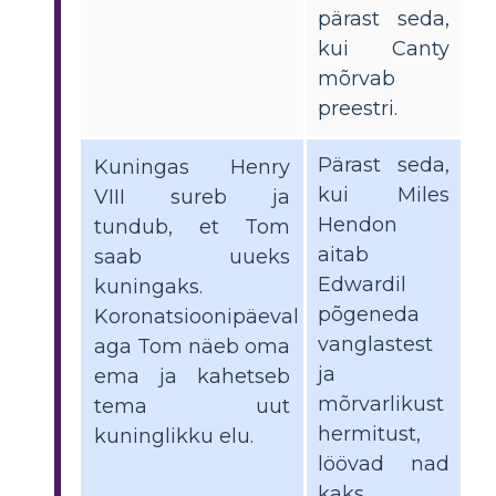
pärast seda,
kui Canty
mõrvab
preestri.
Pärast seda,
Kuningas Henry
kui Miles
VIII sureb ja
Hendon
tundub, et Tom
aitab
saab uueks
Edwardil
kuningaks.
põgeneda
Koronatsioonipäeval
vanglastest
aga Tom näeb oma
ja
ema ja kahetseb
mõrvarlikust
tema uut
hermitust,
kuninglikku elu.
löövad nad
kaks