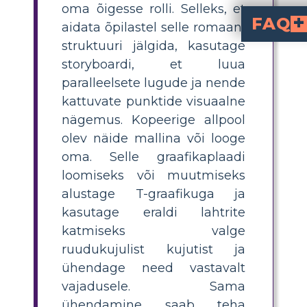
oma õigesse rolli. Selleks, et
FAQ
aidata õpilastel selle romaani
struktuuri jälgida, kasutage
Mis on 'Troon ja vaesla
'Troon ja vaeslap' romaanis on siis, kui lugu jälgib kahte eraldi, kuid põ
Kuidas saavad õpi
visualiseerida paralleelseid süžeeli
luues stoorikaarte või T-tüüpi diagramme. Ühel pool jälgitakse Toma kogemusi, teisel Edvardi omi, ühendatud osadega nende kohtumiskohtades. See aitab lihtsustada nende teekondade võrd
Milline on hea klassitegevus paralleelsete süžeeli õpetamiseks 'Troo
täita stoorikaarte mall
, mis detailselt kirjeldab Toma ja Edvardi lugusid
Miks on oluline mõis
Paralleelsete süžeeli mõistmine aitab keskastme kooli õpilastel
Milliseid tööriistu või malle saavad õpetajad 
, stoorikaarte või digitaalseid tööriistu kohandatavate mallidega. Need res
storyboardi, et luua
paralleelsete lugude ja nende
kattuvate punktide visuaalne
nägemus. Kopeerige allpool
olev näide mallina või looge
oma. Selle graafikaplaadi
loomiseks või muutmiseks
alustage T-graafikuga ja
kasutage eraldi lahtrite
katmiseks valge
ruudukujulist kujutist ja
ühendage need vastavalt
vajadusele. Sama
ühendamine saab teha