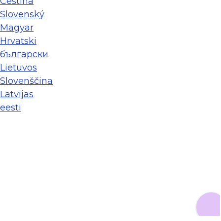
Ceština
Slovenský
Magyar
Hrvatski
български
Lietuvos
Slovenščina
Latvijas
eesti