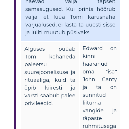
näevad välja täpselt
samasugused. Kui prints hõõrub
välja, et lüüa Tomi karusnaha
varjualused, ei lasta ta uuesti sisse
ja lüliti muutub püsivaks.
Edward on
Alguses püüab
kinni
Tom kohaneda
haaranud
paleetsu
oma "isa"
suurejoonelisuse ja
John Canty
rituaaliga, kuid ta
ja ta on
õpib kiiresti ja
sunnitud
varsti saabub palee
liituma
privileegid.
vangide ja
räpaste
rühmitusega