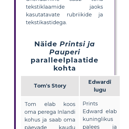
tekstiklaamide jaoks
kasutatavate rubriikide ja
tekstikastidega.
Näide
Printsi ja
Pauperi
paralleelplaatide
kohta
Edwardi
Tom's Story
lugu
Prints
Tom elab koos
Edward elab
oma perega Inlandi
kuninglikus
kohus ja saab oma
palees ja
päevade kaudu