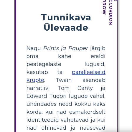
Tunnikava
Ülevaade
Nagu
Prints ja Pauper
järgib
oma kahe eraldi
peategelaste lugusid,
kasutab ta
paralleelseid
krüpte
. Twain asendab
narratiivi Tom Canty ja
Edward Tudori lugude vahel,
ühendades need kokku kaks
korda: kui nad esmakordselt
identiteedid vahetavad ja kui
nad ühinevad ja naasevad