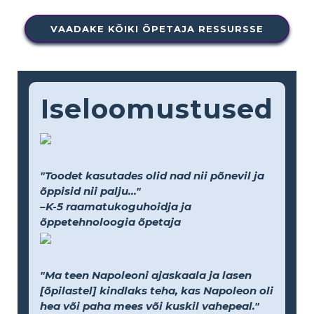
VAADAKE KÕIKI ÕPETAJA RESSURSSE
Iseloomustused
"Toodet kasutades olid nad nii põnevil ja
õppisid nii palju..."
–K-5 raamatukoguhoidja ja
õppetehnoloogia õpetaja
"Ma teen Napoleoni ajaskaala ja lasen
[õpilastel] kindlaks teha, kas Napoleon oli
hea või paha mees või kuskil vahepeal."