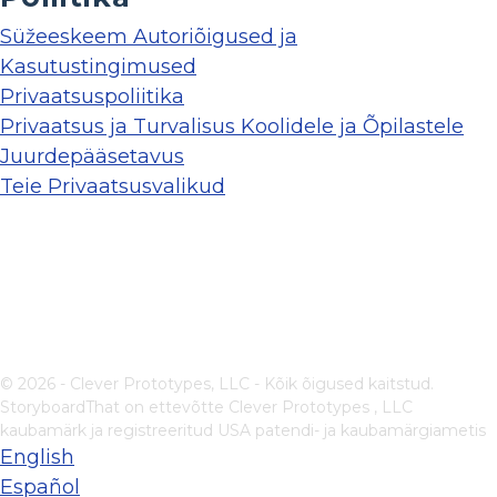
Süžeeskeem Autoriõigused ja
Kasutustingimused
Privaatsuspoliitika
Privaatsus ja Turvalisus Koolidele ja Õpilastele
Juurdepääsetavus
Teie Privaatsusvalikud
© 2026 - Clever Prototypes, LLC - Kõik õigused kaitstud.
StoryboardThat on ettevõtte
Clever Prototypes , LLC
kaubamärk ja registreeritud USA patendi- ja kaubamärgiametis
English
Español