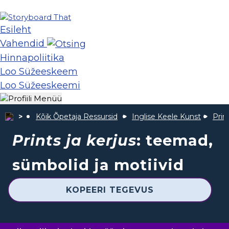
Esileht
Vahendid
Hinnapoliitika
Loo Süžeeskeem
Loo Süžeeskeemi
Kõik Õpetaja Ressursid
Inglise Keele Kunst
Prin
Prints ja kerjus
: teemad,
sümbolid ja motiivid
KOPEERI TEGEVUS