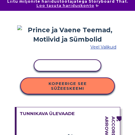
Liitu miljonite haridustöötajatega Storyboard That.
Loo tasuta hariduskonto
✨
Veel Valikuid
KOPEERI TEGEVUS
KOPEERIGE SEE
SÜŽEESKEEMI
TUNNIKAVA ÜLEVAADE