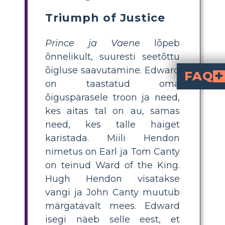
Triumph of Justice
Prince ja Vaene
lõpeb
õnnelikult, suuresti seetõttu
õigluse saavutamine. Edward
FAQ
on taastatud oma
kaastunde tähtsus so
. Romaan näitab, kuidas õiglus ja empaatia võivad ületada julmust ja klassidevahelisi lõhesid.
Kuidas teenivad riietused sümbolina ra
. Kui Tom ja Edward vahetavad riideid, kohtleb ühiskond neid erinevalt välimuse põhjal, rõhutad
. Edwardi teadmine tähise asukohast ja selle kasutamine tõestab tema tõelist identiteeti, muutes selle raamatus olulise õigustatud valitsemise sümbo
Kuidas Mark Twain kujutab vägivalla ra
Mark Twain kasutab elavaid näiteid vägivallast — alates peksmistest kuni karmide karistusteni — et rõhutada 16. sajandi I
Millised on tõhusad viisid teemasid ja sümboleid õpetada keskkooli õpilast
, kus õpilased illustreerivad ja kirjel
õiguspärasele troon ja need,
kes aitas tal on au, samas
need, kes talle haiget
karistada. Miili Hendon
nimetus on Earl ja Tom Canty
on teinud Ward of the King.
Hugh Hendon visatakse
vangi ja John Canty muutub
märgatavalt mees. Edward
isegi näeb selle eest, et