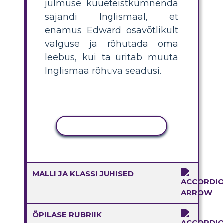
julmuse kuueteistkümnenda
sajandi Inglismaal, et
enamus Edward osavõtlikult
valguse ja rõhutada oma
leebus, kui ta üritab muuta
Inglismaa rõhuva seadusi.
KOPEERI TEGEVUS
MALLI JA KLASSI JUHISED
ÕPILASE RUBRIIK