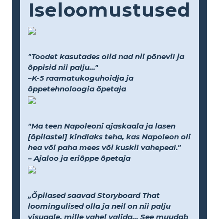
Iseloomustused
"Toodet kasutades olid nad nii põnevil ja
õppisid nii palju..."
–K-5 raamatukoguhoidja ja
õppetehnoloogia õpetaja
"Ma teen Napoleoni ajaskaala ja lasen
[õpilastel] kindlaks teha, kas Napoleon oli
hea või paha mees või kuskil vahepeal."
– Ajaloo ja eriõppe õpetaja
„Õpilased saavad Storyboard That
loomingulised olla ja neil on nii palju
visuaale, mille vahel valida... See muudab