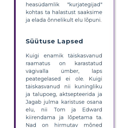
heasüdamlik "kurjategijad"
kohtas ta halastust saaksime
ja elada õnnelikult elu lõpuni.
Süütuse Lapsed
Kuigi enamik täiskasvanud
raamatus on karastatud
vägivalla ümber, laps
peategelased ei ole. Kuigi
täiskasvanud nii kuningliku
ja talupoeg, aktsepteerida ja
Jagab julma karistuse osana
elu, nii Tom ja Edward
kiirendama ja lõpetama ta.
Nad on hirmutav mõned