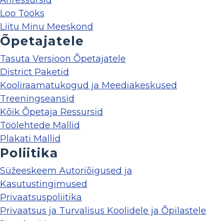
Äriressursid
Loo Tööks
Liitu Minu Meeskond
Õpetajatele
Tasuta Versioon Õpetajatele
District Paketid
Kooliraamatukogud ja Meediakeskused
Treeningseansid
Kõik Õpetaja Ressursid
Töölehtede Mallid
Plakati Mallid
Poliitika
Süžeeskeem Autoriõigused ja
Kasutustingimused
Privaatsuspoliitika
Privaatsus ja Turvalisus Koolidele ja Õpilastele