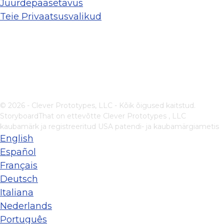
Juurdepääsetavus
Teie Privaatsusvalikud
© 2026 - Clever Prototypes, LLC - Kõik õigused kaitstud.
StoryboardThat on ettevõtte
Clever Prototypes , LLC
kaubamärk ja registreeritud USA patendi- ja kaubamärgiametis
English
Español
Français
Deutsch
Italiana
Nederlands
Português