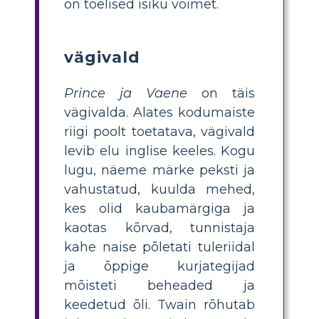
on tõelised isiku võimet.
vägivald
Prince ja Vaene
on täis
vägivalda. Alates kodumaiste
riigi poolt toetatava, vägivald
levib elu inglise keeles. Kogu
lugu, näeme märke peksti ja
vahustatud, kuulda mehed,
kes olid kaubamärgiga ja
kaotas kõrvad, tunnistaja
kahe naise põletati tuleriidal
ja õppige kurjategijad
mõisteti beheaded ja
keedetud õli. Twain rõhutab