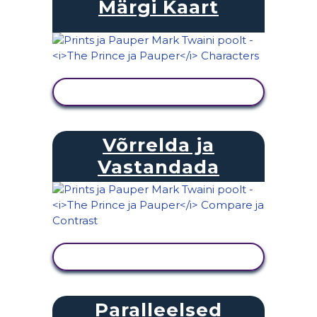
Märgi Kaart
KUVA TEGEVUS
Võrrelda ja
Vastandada
KUVA TEGEVUS
Paralleelsed