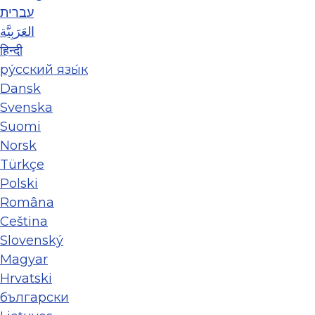
עברית
العَرَبِيَّة
हिन्दी
ру́сский язы́к
Dansk
Svenska
Suomi
Norsk
Türkçe
Polski
Româna
Ceština
Slovenský
Magyar
Hrvatski
български