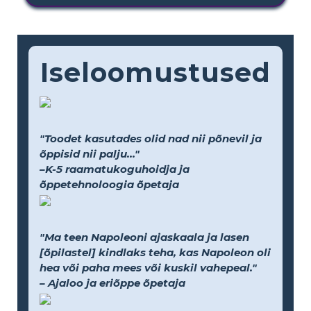
Iseloomustused
"Toodet kasutades olid nad nii põnevil ja
õppisid nii palju..."
–K-5 raamatukoguhoidja ja
õppetehnoloogia õpetaja
"Ma teen Napoleoni ajaskaala ja lasen
[õpilastel] kindlaks teha, kas Napoleon oli
hea või paha mees või kuskil vahepeal."
– Ajaloo ja eriõppe õpetaja