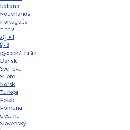
Italiana
Nederlands
Português
עברית
العَرَبِيَّة
हिन्दी
ру́сский язы́к
Dansk
Svenska
Suomi
Norsk
Türkçe
Polski
Româna
Ceština
Slovenský