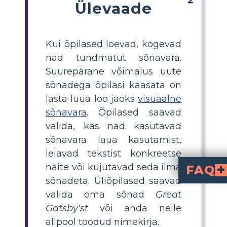
Ülevaade
Kui õpilased loevad, kogevad
nad tundmatut sõnavara.
Suurepärane võimalus uute
sõnadega õpilasi kaasata on
lasta luua loo jaoks
visuaalne
sõnavara
. Õpilased saavad
valida, kas nad kasutavad
sõnavara laua kasutamist,
leiavad tekstist konkreetse
näite või kujutavad seda ilma
FAQ
sõnadeta. Üliõpilased saavad
Kuidas on visuaalsed sõnavaratahvlid
Visuaalseid sõnavaratahvleid on lihtsam meelde jätta ja ühendada. Õpilased saavad oma mälu abil pilte hõlpsalt meelde 
Kuidas aitavad visuaalsed 
Õpilased osalevad aktiivselt õppeprotsessis, kui na
Kuidas saab visuaalseid 
Õpetajad võivad jagada klassi paarideks või väikesteks rühmadeks ja anda neile ülesand
Kuidas saavad visuaalsed sõnavara
Raamatu põhisõnavara sõnad on visuaalselt kujutatud visuaalsetel sõnavaratahvlitel, mis muudab tähenduste mõistmise ja meelde
valida oma sõnad
Great
Gatsby'st
või anda neile
allpool toodud nimekirja.