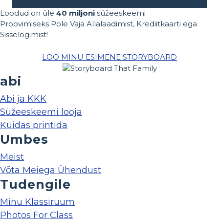
Loodud on üle
40 miljoni
süžeeskeemi
Proovimiseks Pole Vaja Allalaadimist, Krediitkaarti ega
Sisselogimist!
LOO MINU ESIMENE STORYBOARD
abi
Abi ja KKK
Süžeeskeemi looja
Kuidas printida
Umbes
Meist
Võta Meiega Ühendust
Tudengile
Minu Klassiruum
Photos For Class