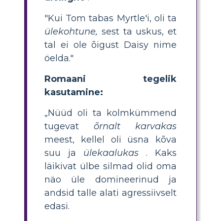
"Kui Tom tabas Myrtle'i, oli ta
ülekohtune,
sest ta uskus, et
tal ei ole õigust Daisy nime
öelda."
Romaani tegelik
kasutamine:
„Nüüd oli ta kolmkümmend
tugevat
õrnalt karvakas
meest, kellel oli üsna kõva
suu ja
ülekaalukas
. Kaks
läikivat ülbe silmad olid oma
näo üle domineerinud ja
andsid talle alati agressiivselt
edasi.