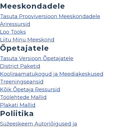
Meeskondadele
Tasuta Prooviversioon Meeskondadele
Äriressursid
Loo Tööks
Liitu Minu Meeskond
Õpetajatele
Tasuta Versioon Õpetajatele
District Paketid
Kooliraamatukogud ja Meediakeskused
Treeningseansid
Kõik Õpetaja Ressursid
Töölehtede Mallid
Plakati Mallid
Poliitika
Süžeeskeem Autoriõigused ja