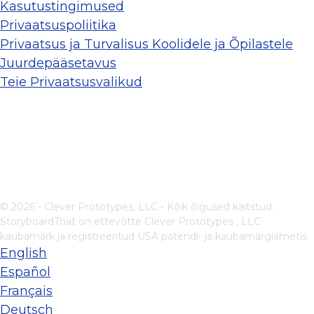
Kasutustingimused
Privaatsuspoliitika
Privaatsus ja Turvalisus Koolidele ja Õpilastele
Juurdepääsetavus
Teie Privaatsusvalikud
© 2026 - Clever Prototypes, LLC - Kõik õigused kaitstud.
StoryboardThat on ettevõtte
Clever Prototypes , LLC
kaubamärk ja registreeritud USA patendi- ja kaubamärgiametis
English
Español
Français
Deutsch