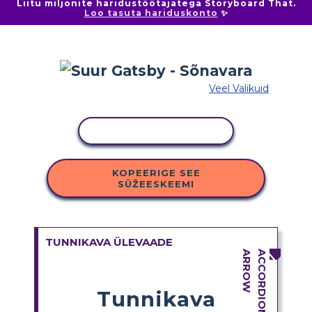
Liitu miljonite haridustöötajatega Storyboard That.
Loo tasuta hariduskonto
✨
Veel Valikuid
KOPEERI TEGEVUS
KOPEERIGE SEE
SÜŽEESKEEMI
TUNNIKAVA ÜLEVAADE
Tunnikava