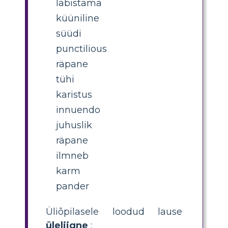
läbistama
küüniline
süüdi
punctilious
räpane
tühi
karistus
innuendo
juhuslik
räpane
ilmneb
karm
pander
Üliõpilasele loodud lause
üleliigne
: