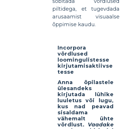
sobitada võrdlused
piltidega, et tugevdada
arusaamist visuaalse
õppimise kaudu.
Incorpora
võrdlused
loomingulistesse
kirjutamisaktiivse
tesse
Anna
õpilastele
ülesandeks
kirjutada lühike
luuletus või lugu,
kus nad peavad
sisaldama
vähemalt ühte
võrdlust.
Vaadake