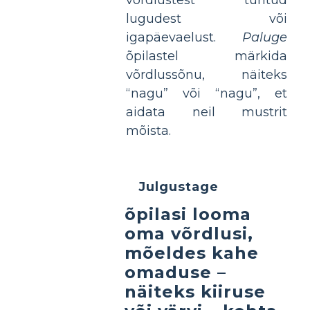
lugudest või
igapäevaelust.
Paluge
õpilastel märkida
võrdlussõnu, näiteks
“nagu” või “nagu”, et
aidata neil mustrit
mõista.
Julgustage
õpilasi looma
oma võrdlusi,
mõeldes kahe
omaduse –
näiteks kiiruse