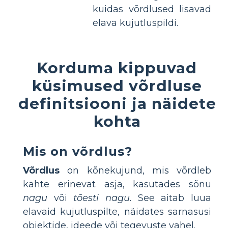
kuidas võrdlused lisavad
elava kujutluspildi.
Korduma kippuvad
küsimused võrdluse
definitsiooni ja näidete
kohta
Mis on võrdlus?
Võrdlus
on kõnekujund, mis võrdleb
kahte erinevat asja, kasutades sõnu
nagu
või
tõesti nagu
. See aitab luua
elavaid kujutluspilte, näidates sarnasusi
objektide, ideede või tegevuste vahel.