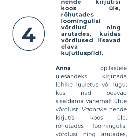
nende kirjutisi
koos üle,
rõhutades
loomingulisi
4
võrdlusi ning
arutades, kuidas
võrdlused lisavad
elava
kujutluspildi.
Anna
õpilastele
ülesandeks kirjutada
lühike luuletus või lugu,
kus nad peavad
sisaldama vähemalt ühte
võrdlust.
Vaadake
nende
kirjutisi koos üle,
rõhutades loomingulisi
võrdlusi ning arutades,