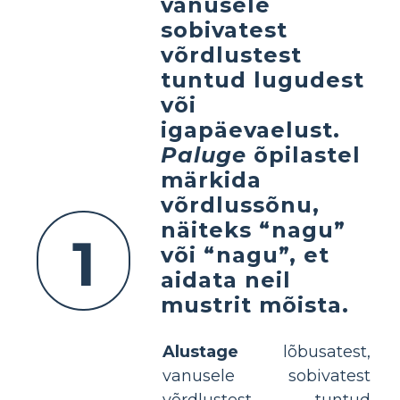
vanusele
sobivatest
võrdlustest
tuntud lugudest
või
igapäevaelust.
Paluge
õpilastel
märkida
võrdlussõnu,
näiteks “nagu”
1
või “nagu”, et
aidata neil
mustrit mõista.
Alustage
lõbusatest,
vanusele sobivatest
võrdlustest tuntud