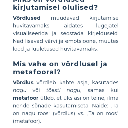
kirjutamisel olulised?
Võrdlused
muudavad kirjutamise
huvitavamaks, aidates lugejatel
visualiseerida ja seostada kirjelduseid.
Nad lisavad värvi ja emotsioone, muutes
lood ja luuletused huvitavamaks.
Mis vahe on võrdlusel ja
metafooral?
Võrdlus
võrdleb kahte asja, kasutades
nagu
või
tõesti nagu
, samas kui
metafoor
ütleb, et üks asi on teine, ilma
nende sõnade kasutamiseta. Näide: „Ta
on nagu roos“ (võrdlus) vs. „Ta on roos“
(metafoor).