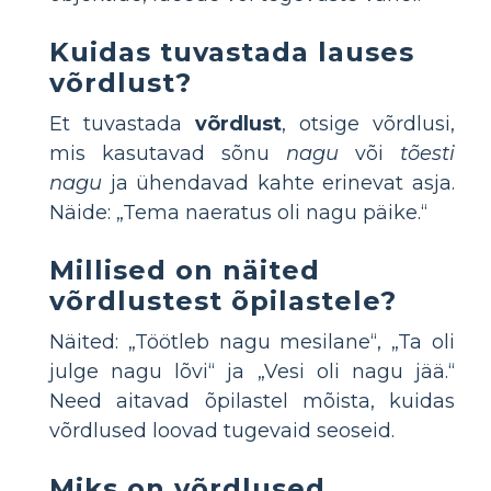
Kuidas tuvastada lauses
võrdlust?
Et tuvastada
võrdlust
, otsige võrdlusi,
mis kasutavad sõnu
nagu
või
tõesti
nagu
ja ühendavad kahte erinevat asja.
Näide: „Tema naeratus oli nagu päike.“
Millised on näited
võrdlustest õpilastele?
Näited: „Töötleb nagu mesilane“, „Ta oli
julge nagu lõvi“ ja „Vesi oli nagu jää.“
Need aitavad õpilastel mõista, kuidas
võrdlused loovad tugevaid seoseid.
Miks on võrdlused