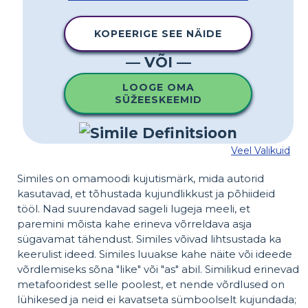
KOPEERIGE SEE NÄIDE
— VÕI —
LOOGE OMA
SÜŽEESKEEMID
Veel Valikuid
Similes on omamoodi kujutismärk, mida autorid
kasutavad, et tõhustada kujundlikkust ja põhiideid
tööl. Nad suurendavad sageli lugeja meeli, et
paremini mõista kahe erineva võrreldava asja
sügavamat tähendust. Similes võivad lihtsustada ka
keerulist ideed. Similes luuakse kahe näite või ideede
võrdlemiseks sõna "like" või "as" abil. Similikud erinevad
metafooridest selle poolest, et nende võrdlused on
lühikesed ja neid ei kavatseta sümboolselt kujundada;