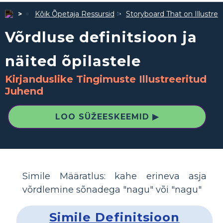
Kõik Õpetaja Ressursid
Storyboard That on Illustre
Võrdluse definitsioon ja
näited õpilastele
Kirjanduslike Tingimuste Illustreeritud
Juhend
LOO SÜŽEESKEEMID ▶
Simile Määratlus: kahe erineva asja
võrdlemine sõnadega "nagu" või "nagu"
Simile Definitsioon