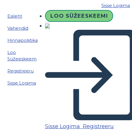
Sisse Logima
LOO SÜŽEESKEEMI
Esileht
Vahendid
Hinnapoliitika
Loo
Süžeeskeem
Registreeru
Sisse Logima
Sisse Logima
Registreeru