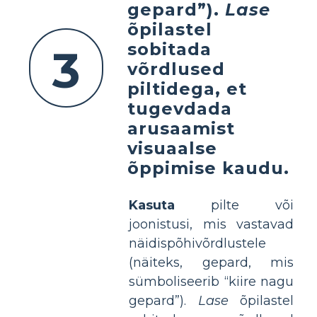
gepard”).
Lase
õpilastel
sobitada
3
võrdlused
piltidega, et
tugevdada
arusaamist
visuaalse
õppimise kaudu.
Kasuta
pilte või
joonistusi, mis vastavad
näidispõhivõrdlustele
(näiteks, gepard, mis
sümboliseerib “kiire nagu
gepard”).
Lase
õpilastel