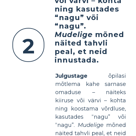
või värvi – kohta
ning kasutades
“nagu” või
“nagu”.
Mudelige
mõned
2
näited tahvli
peal, et neid
innustada.
Julgustage
õpilasi
mõtlema kahe sarnase
omaduse – näiteks
kiiruse või värvi – kohta
ning koostama võrdluse,
kasutades “nagu” või
“nagu”.
Mudelige
mõned
näited tahvli peal, et neid