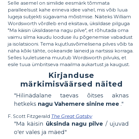
Selle asemel on similide eesmärk tõmmata
paralleelsust kahe erineva idee vahel, mis võib luua
lugeja subjekti sügavama mõistmise. Näiteks William
Wordsworth võrdleb end eksitava, üksildase pilguga
"Ma käisin üksildasena nagu pilve", et rõhutada oma
vaimu silma kaudu looduse ilu põgenemise vabadust
ja isolatsiooni. Tema kujutlusvõimelisena pilves võib ta
näha kõiki tähte, ookeanide laineid ja nartsissi korraga.
Selles luuletusena muutub Wordsworth pilvuks, et
esile tuua ümbritseva maailma aukartust ja kaugust.
Kirjanduse
märkimisväärsed näited
"Hilinädalane taevas õitses aknas
hetkeks
nagu Vahemere sinine mee
."
F. Scott Fitzgerald
The Great Gatsby
"Ma käisin
üksinda nagu pilve
/ ujuvad
o'er vales ja mäed"