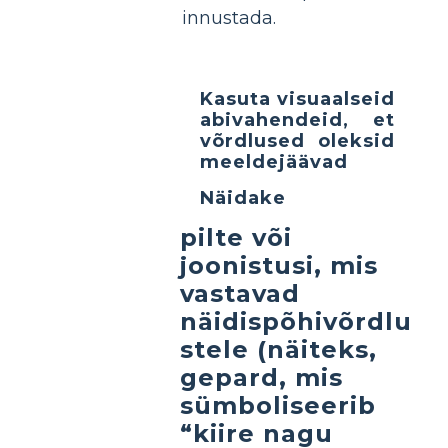
innustada.
Kasuta visuaalseid
abivahendeid, et
võrdlused oleksid
meeldejäävad
Näidake
pilte või
joonistusi, mis
vastavad
näidispõhivõrdlu
stele (näiteks,
gepard, mis
sümboliseerib
“kiire nagu