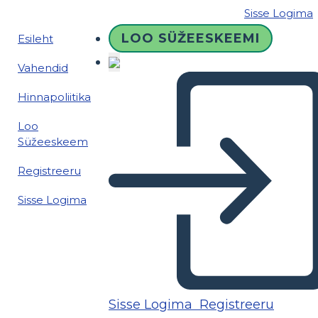
Sisse Logima
LOO SÜŽEESKEEMI
Esileht
Vahendid
Hinnapoliitika
Loo
Süžeeskeem
Registreeru
Sisse Logima
Sisse Logima
Registreeru