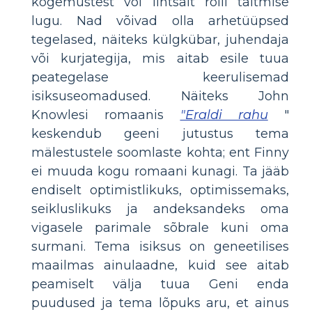
kogemustest või lihtsalt rolli täitmise
lugu. Nad võivad olla arhetüüpsed
tegelased, näiteks külgkübar, juhendaja
või kurjategija, mis aitab esile tuua
peategelase keerulisemad
isiksuseomadused. Näiteks John
Knowlesi romaanis
"Eraldi rahu
"
keskendub geeni jutustus tema
mälestustele soomlaste kohta; ent Finny
ei muuda kogu romaani kunagi. Ta jääb
endiselt optimistlikuks, optimissemaks,
seikluslikuks ja andeksandeks oma
vigasele parimale sõbrale kuni oma
surmani. Tema isiksus on geneetilises
maailmas ainulaadne, kuid see aitab
peamiselt välja tuua Geni enda
puudused ja tema lõpuks aru, et ainus