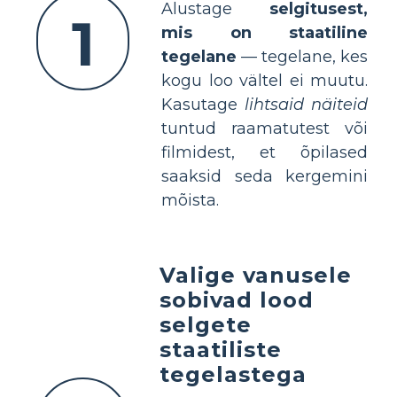
Alustage
selgitusest,
1
mis on staatiline
tegelane
— tegelane, kes
kogu loo vältel ei muutu.
Kasutage
lihtsaid näiteid
tuntud raamatutest või
filmidest, et õpilased
saaksid seda kergemini
mõista.
Valige vanusele
sobivad lood
selgete
staatiliste
tegelastega