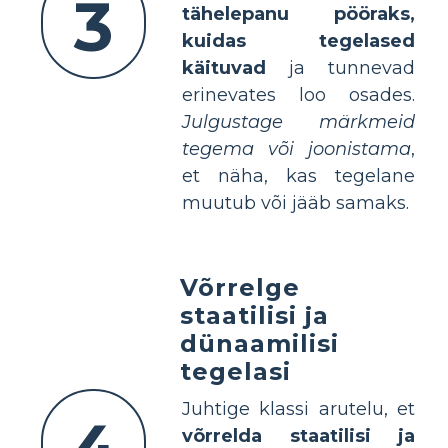
3
tähelepanu pööraks,
kuidas tegelased
käituvad
ja tunnevad
erinevates loo osades.
Julgustage märkmeid
tegema või joonistama
,
et näha, kas tegelane
muutub või jääb samaks.
Võrrelge
staatilisi ja
dünaamilisi
tegelasi
Juhtige klassi arutelu, et
võrrelda staatilisi ja