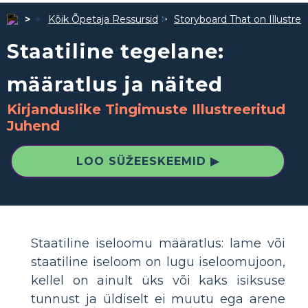
Kõik Õpetaja Ressursid
Storyboard That on Illustre
Staatiline tegelane:
määratlus ja näited
Kirjanduslike Tingimuste Illustreeritud
Juhend
LOO SÜŽEESKEEMID ▶
Staatiline iseloomu määratlus: lame või
staatiline iseloom on lugu iseloomujoon,
kellel on ainult üks või kaks isiksuse
tunnust ja üldiselt ei muutu ega arene