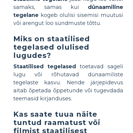
samaks, samas kui
dünaamiline
tegelane
kogeb olulisi sisemisi muutusi
või arengut loo sündmuste tõttu.
Miks on staatilised
tegelased olulised
lugudes?
Staatilised tegelased
toetavad sageli
lugu või rõhutavad dünaamiliste
tegelaste kasvu. Nende järjepidevus
aitab õpetada õppetunde või tugevdada
teemasid kirjanduses.
Kas saate tuua näite
tuntud raamatust või
filmist staatilisest