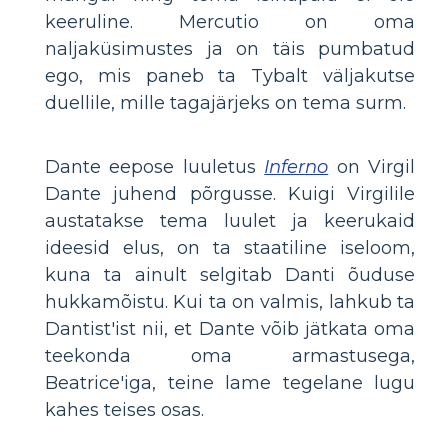
keeruline. Mercutio on oma
naljaküsimustes ja on täis pumbatud
ego, mis paneb ta Tybalt väljakutse
duellile, mille tagajärjeks on tema surm.
Dante eepose luuletus
Inferno
on Virgil
Dante juhend põrgusse. Kuigi Virgilile
austatakse tema luulet ja keerukaid
ideesid elus, on ta staatiline iseloom,
kuna ta ainult selgitab Danti õuduse
hukkamõistu. Kui ta on valmis, lahkub ta
Dantist'ist nii, et Dante võib jätkata oma
teekonda oma armastusega,
Beatrice'iga, teine ​​lame tegelane lugu
kahes teises osas.