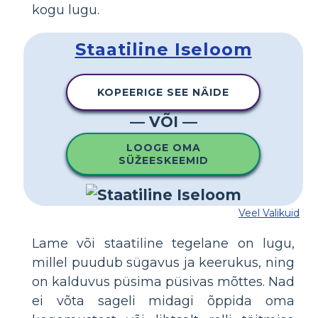
kogu lugu.
Staatiline Iseloom
KOPEERIGE SEE NÄIDE
— VÕI —
LOOGE OMA
SÜŽEESKEEMID
Veel Valikuid
Lame või staatiline tegelane on lugu,
millel puudub sügavus ja keerukus, ning
on kalduvus püsima püsivas mõttes. Nad
ei võta sageli midagi õppida oma