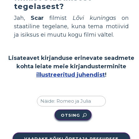
tegelasest?
Jah,
Scar
filmist
Lõvi kuningas
on
staatiline tegelane, kuna tema motiivid
ja isiksus ei muutu kogu filmi vältel.
Lisateavet kirjanduse erinevate seadmete
kohta leiate meie kirjandusterminite
illustreeritud juhendist
!
OTSING
VAADAKE KÕIKI ÕPETAJA RESSURSSE