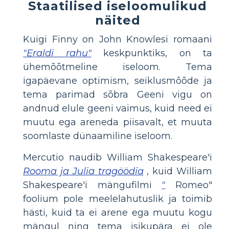
Staatilised iseloomulikud
näited
Kuigi Finny on John Knowlesi romaani
"Eraldi rahu"
keskpunktiks, on ta
ühemõõtmeline iseloom. Tema
igapäevane optimism, seiklusmõõde ja
tema parimad sõbra Geeni vigu on
andnud elule geeni vaimus, kuid need ei
muutu ega areneda piisavalt, et muuta
soomlaste dünaamiline iseloom.
Mercutio naudib William Shakespeare'i
Rooma ja Julia tragöödia
, kuid William
Shakespeare'i mängufilmi
"
Romeo"
foolium pole meelelahutuslik ja toimib
hästi, kuid ta ei arene ega muutu kogu
mängul ning tema isikupära ei ole