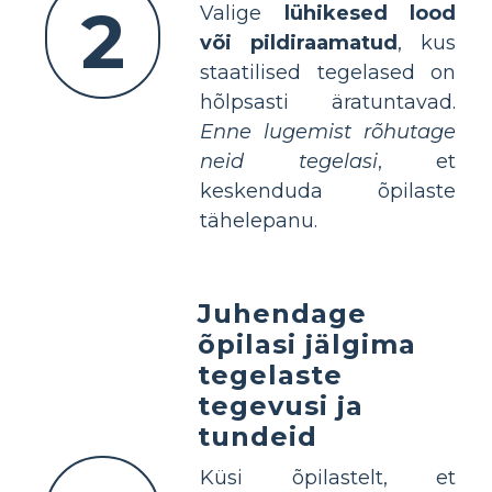
2
Valige
lühikesed lood
või pildiraamatud
, kus
staatilised tegelased on
hõlpsasti äratuntavad.
Enne lugemist rõhutage
neid tegelasi
, et
keskenduda õpilaste
tähelepanu.
Juhendage
õpilasi jälgima
tegelaste
tegevusi ja
tundeid
Küsi õpilastelt, et