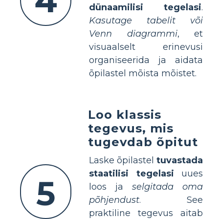
4
dünaamilisi tegelasi
.
Kasutage tabelit või
Venn diagrammi
, et
visuaalselt erinevusi
organiseerida ja aidata
õpilastel mõista mõistet.
Loo klassis
tegevus, mis
tugevdab õpitut
Laske õpilastel
tuvastada
staatilisi tegelasi
uues
5
loos ja
selgitada oma
põhjendust
. See
praktiline tegevus aitab