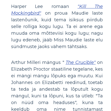
Harper Lee romaan
"Kill The
Mockingbird"
on proua Maudie laste
lastenõunik, kuid tema isiksus piirdub
selle rolliga kogu lugu. Ta ei arene ega
muuda oma mõtteviisi kogu lugu; nagu
lugu edeneb, jääb Miss Maudie laste elu
sündmuste jaoks vähem tähtsaks.
Arthur Milleri mängus "
The Crucible"
on
Elizabeth Proctor staatiline tegelane, kes
ei mängi mängu lõpuks ega muutu. Kui
Johannes on Elizabetti reedinud, toetab
ta teda ja andestab ta lõputult kogu
mängul, kuni ta lõpuni, kus ta ütleb: "Ta
on nüüd oma headuses", kuna ta
keeldub oma nime tunnistamast