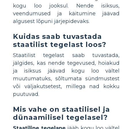
kogu loo jooksul. Nende isiksus,
veendumused ja käitumine jäävad
algusest lõpuni järjepidevaks.
Kuidas saab tuvastada
staatilist tegelast loos?
Staatilist tegelast saab tuvastada,
jälgides, kas nende tegevused, hoiakud
ja isiksus jäävad kogu loo vältel
muutumatuks, sõltumata sündmustest
või väljakutsetest, millega nad kokku
puutuvad.
Mis vahe on staatilisel ja
dünaamilisel tegelasel?
Staatiline tegelane
jääb kogu loo vältel