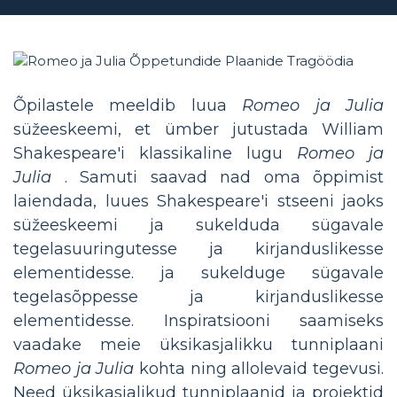
Õpilastele meeldib luua
Romeo ja Julia
süžeeskeemi, et ümber jutustada William
Shakespeare'i klassikaline lugu
Romeo ja
Julia
. Samuti saavad nad oma õppimist
laiendada, luues Shakespeare'i stseeni jaoks
süžeeskeemi ja sukelduda sügavale
tegelasuuringutesse ja kirjanduslikesse
elementidesse. ja sukelduge sügavale
tegelasõppesse ja kirjanduslikesse
elementidesse. Inspiratsiooni saamiseks
vaadake meie üksikasjalikku tunniplaani
Romeo ja Julia
kohta ning allolevaid tegevusi.
Need üksikasjalikud tunniplaanid ja projektid