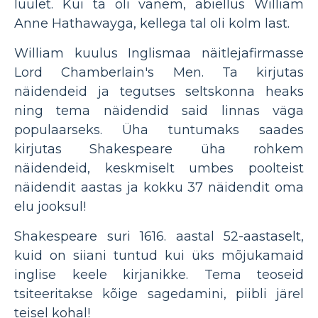
luulet. Kui ta oli vanem, abiellus William
Anne Hathawayga, kellega tal oli kolm last.
William kuulus Inglismaa näitlejafirmasse
Lord Chamberlain's Men. Ta kirjutas
näidendeid ja tegutses seltskonna heaks
ning tema näidendid said linnas väga
populaarseks. Üha tuntumaks saades
kirjutas Shakespeare üha rohkem
näidendeid, keskmiselt umbes poolteist
näidendit aastas ja kokku 37 näidendit oma
elu jooksul!
Shakespeare suri 1616. aastal 52-aastaselt,
kuid on siiani tuntud kui üks mõjukamaid
inglise keele kirjanikke. Tema teoseid
tsiteeritakse kõige sagedamini, piibli järel
teisel kohal!