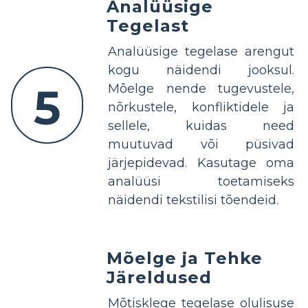
Analüüsige
Tegelast
Analüüsige tegelase arengut
kogu näidendi jooksul.
5
Mõelge nende tugevustele,
nõrkustele, konfliktidele ja
sellele, kuidas need
muutuvad või püsivad
järjepidevad. Kasutage oma
analüüsi toetamiseks
näidendi tekstilisi tõendeid.
Mõelge ja Tehke
Järeldused
Mõtisklege tegelase olulisuse