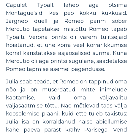
Capulet Tybalt läheb aga otsima
Montague’sid, kes peo kokku kukkusid.
Järgneb duell ja Romeo parim sõber
Mercutio tapetakse, mistõttu Romeo tapab
Tybalti. Verona prints oli varem tülitsejaid
hoiatanud, et ühe korra veel korrarikkumise
korral karistatakse asjaosalised surma. Kuna
Mercutio oli aga printsi sugulane, saadetakse
Romeo tapmise asemel pagendusse.
Julia saab teada, et Romeo on tappinud oma
nõo ja on muserdatud mitte inimelude
kaotamise, vaid oma väljavalitu
väljasaatmise tõttu. Nad mõtlevad taas välja
koosolemise plaani, kuid ette tuleb takistus:
Julia isa on korraldanud naise abiellumise
kahe päeva pärast krahv Parisega. Vend