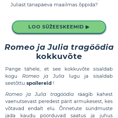
Juliast tänapäeva maailmas õppida?
LOO SÜŽEESKEEMID ▶
Romeo ja Julia tragöödia
kokkuvõte
Pange tähele, et see kokkuvõte sisaldab
kogu
Romeo ja Julia
lugu ja sisaldab
seetõttu
spoilereid
!
Romeo ja Julia tragöödia
räägib kahest
vaenutsevast peredest pärit armukesest, kes
võtavad endalt elu. Õnnetute sündmuste
jada kaudu pöörduvad saatus ja juhus