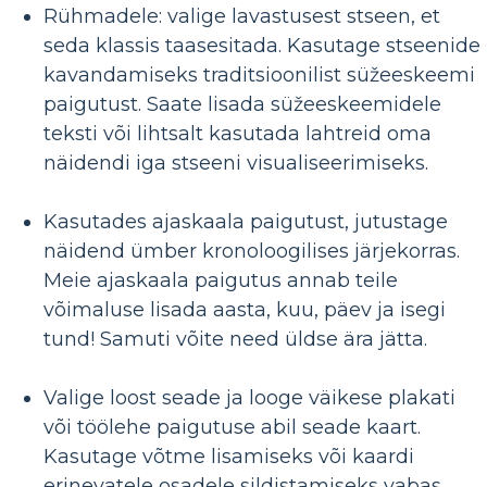
Rühmadele: valige lavastusest stseen, et
seda klassis taasesitada. Kasutage stseenide
kavandamiseks traditsioonilist süžeeskeemi
paigutust. Saate lisada süžeeskeemidele
teksti või lihtsalt kasutada lahtreid oma
näidendi iga stseeni visualiseerimiseks.
Kasutades ajaskaala paigutust, jutustage
näidend ümber kronoloogilises järjekorras.
Meie ajaskaala paigutus annab teile
võimaluse lisada aasta, kuu, päev ja isegi
tund! Samuti võite need üldse ära jätta.
Valige loost seade ja looge väikese plakati
või töölehe paigutuse abil seade kaart.
Kasutage võtme lisamiseks või kaardi
erinevatele osadele sildistamiseks vabas