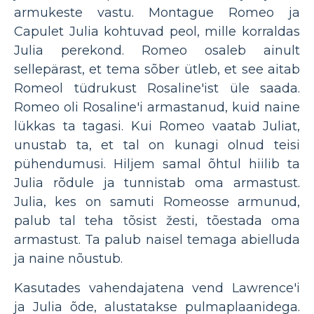
armukeste vastu. Montague Romeo ja
Capulet Julia kohtuvad peol, mille korraldas
Julia perekond. Romeo osaleb ainult
sellepärast, et tema sõber ütleb, et see aitab
Romeol tüdrukust Rosaline'ist üle saada.
Romeo oli Rosaline'i armastanud, kuid naine
lükkas ta tagasi. Kui Romeo vaatab Juliat,
unustab ta, et tal on kunagi olnud teisi
pühendumusi. Hiljem samal õhtul hiilib ta
Julia rõdule ja tunnistab oma armastust.
Julia, kes on samuti Romeosse armunud,
palub tal teha tõsist žesti, tõestada oma
armastust. Ta palub naisel temaga abielluda
ja naine nõustub.
Kasutades vahendajatena vend Lawrence'i
ja Julia õde, alustatakse pulmaplaanidega.