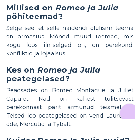
Millised on
Romeo ja Julia
põhiteemad?
Selge see, et selle näidendi olulisim teema
on armastus. Mõned muud teemad, mis
kogu loos ilmselged on, on perekond,
konfliktid ja lojaalsus.
Kes on
Romeo ja Julia
peategelased?
Peaosades on Romeo Montague ja Juliet
Capulet. Nad on kahest tülitsevast
perekonnast pärit armunud teismelised.
Teised loo peategelased on vend Laurence,
õde, Mercutio ja Tybalt.