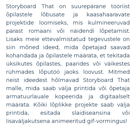
Storyboard That on suurepärane tööriist
õpilastele lõbusate ja kaasahaaravate
projektide loomiseks, mis kulmineeruvad
pärast romaani või näidendi lõpetamist.
Lisaks meie ettevalmistatud tegevustele on
siin mõned ideed, mida õpetajad saavad
kohandada ja õpilastele määrata, et tekitada
üksikutes õpilastes, paarides või väikestes
rühmades lõputöö jaoks loovust. Mitmed
neist ideedest hõlmavad Storyboard That
malle, mida saab välja printida või õpetaja
armatuurlauale kopeerida ja digitaalselt
määrata. Kõiki lõplikke projekte saab välja
printida, esitada slaidiseansina või
lisaväljakutsena animeeritud gif-vormingus!