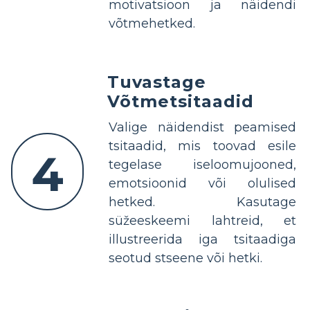
motivatsioon ja näidendi
võtmehetked.
Tuvastage
Võtmetsitaadid
Valige näidendist peamised
tsitaadid, mis toovad esile
4
tegelase iseloomujooned,
emotsioonid või olulised
hetked. Kasutage
süžeeskeemi lahtreid, et
illustreerida iga tsitaadiga
seotud stseene või hetki.