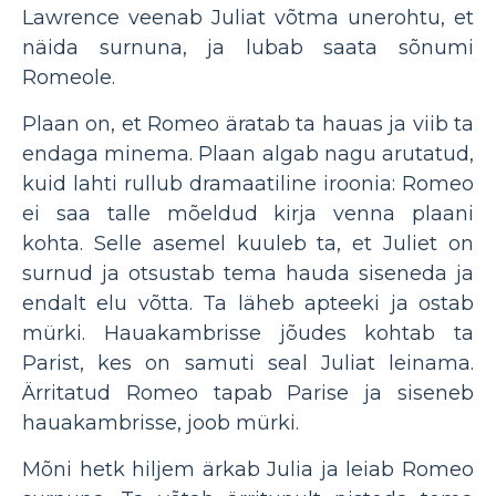
Lawrence veenab Juliat võtma unerohtu, et
näida surnuna, ja lubab saata sõnumi
Romeole.
Plaan on, et Romeo äratab ta hauas ja viib ta
endaga minema. Plaan algab nagu arutatud,
kuid lahti rullub dramaatiline iroonia: Romeo
ei saa talle mõeldud kirja venna plaani
kohta. Selle asemel kuuleb ta, et Juliet on
surnud ja otsustab tema hauda siseneda ja
endalt elu võtta. Ta läheb apteeki ja ostab
mürki. Hauakambrisse jõudes kohtab ta
Parist, kes on samuti seal Juliat leinama.
Ärritatud Romeo tapab Parise ja siseneb
hauakambrisse, joob mürki.
Mõni hetk hiljem ärkab Julia ja leiab Romeo