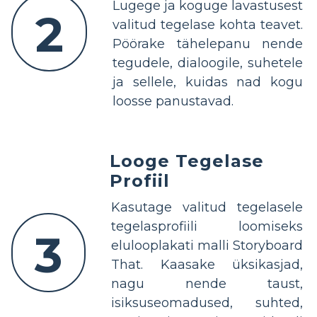
Lugege ja koguge lavastusest
2
valitud tegelase kohta teavet.
Pöörake tähelepanu nende
tegudele, dialoogile, suhetele
ja sellele, kuidas nad kogu
loosse panustavad.
Looge Tegelase
Profiil
Kasutage valitud tegelasele
tegelasprofiili loomiseks
3
elulooplakati malli Storyboard
That. Kaasake üksikasjad,
nagu nende taust,
isiksuseomadused, suhted,