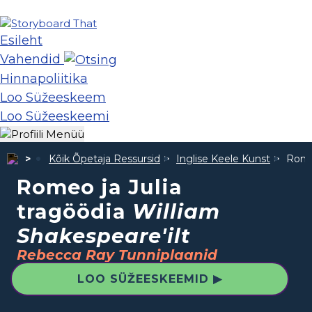
Esileht
Vahendid
Hinnapoliitika
Loo Süžeeskeem
Loo Süžeeskeemi
Kõik Õpetaja Ressursid
Inglise Keele Kunst
Romeo
Romeo ja Julia
tragöödia
William
Shakespeare'ilt
Rebecca Ray Tunniplaanid
LOO SÜŽEESKEEMID ▶