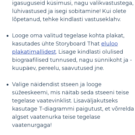
igasuguseid küsimusi, nagu valikvastustega,
lühivastused ja isegi sobitamine! Kui olete
lõpetanud, tehke kindlasti vastuseklahv.
Looge oma valitud tegelase kohta plakat,
kasutades ühte Storyboard That
eluloo
plakatimallidest
. Lisage kindlasti olulised
biograafilised tunnused, nagu sünnikoht ja -
kuupäev, pereelu, saavutused jne.
Valige näidendist stseen ja looge
süžeeskeemi, mis näitab seda stseeni teise
tegelase vaatevinklist. Lisaväljakutseks
kasutage T-diagrammi paigutust, et võrrelda
algset vaatenurka teise tegelase
vaatenurgaga!