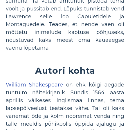
surnuna. Ta võtab ärritunult pistoda tema
vöölt ja pussitab end. Lõpuks tunnistab vend
Lawrence selle loo Capuletidele ja
Montaguedele. Teades, et nende vaen oli
mõttetu inimelude kaotuse põhjuseks,
nõustuvad kaks meest oma kauaaegse
vaenu lõpetama.
Autori kohta
William Shakespeare
on ehk kõigi aegade
tuntuim näitekirjanik. Sündis 1564. aasta
aprillis väikeses Inglismaa linnas, tema
lapsepõlveelust teatakse vähe. Tal oli kaks
vanemat õde ja kolm nooremat venda ning
talle meeldis põhikoolis õppida ajalugu ja