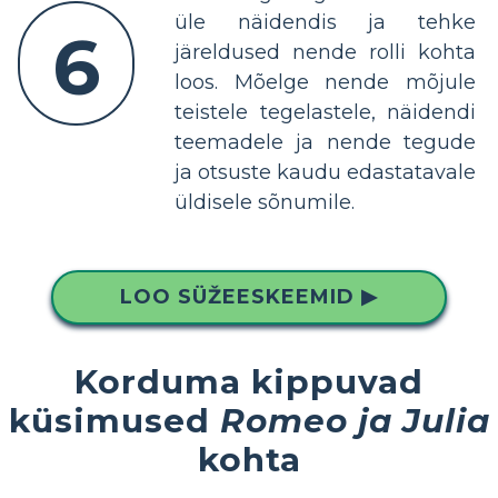
üle näidendis ja tehke
6
järeldused nende rolli kohta
loos. Mõelge nende mõjule
teistele tegelastele, näidendi
teemadele ja nende tegude
ja otsuste kaudu edastatavale
üldisele sõnumile.
LOO SÜŽEESKEEMID ▶
Korduma kippuvad
küsimused
Romeo ja Julia
kohta