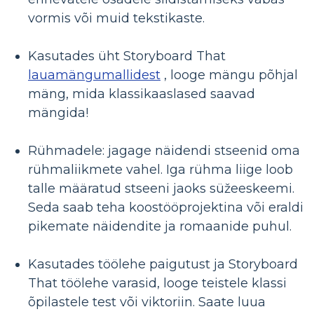
vormis või muid tekstikaste.
Kasutades üht Storyboard That
lauamängumallidest
, looge mängu põhjal
mäng, mida klassikaaslased saavad
mängida!
Rühmadele: jagage näidendi stseenid oma
rühmaliikmete vahel. Iga rühma liige loob
talle määratud stseeni jaoks süžeeskeemi.
Seda saab teha koostööprojektina või eraldi
pikemate näidendite ja romaanide puhul.
Kasutades töölehe paigutust ja Storyboard
That töölehe varasid, looge teistele klassi
õpilastele test või viktoriin. Saate luua