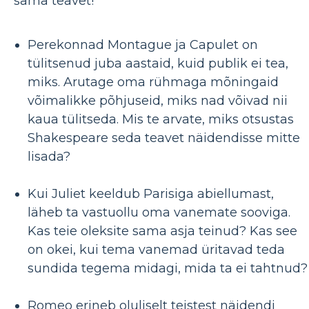
sama teavet!
Perekonnad Montague ja Capulet on
tülitsenud juba aastaid, kuid publik ei tea,
miks. Arutage oma rühmaga mõningaid
võimalikke põhjuseid, miks nad võivad nii
kaua tülitseda. Mis te arvate, miks otsustas
Shakespeare seda teavet näidendisse mitte
lisada?
Kui Juliet keeldub Parisiga abiellumast,
läheb ta vastuollu oma vanemate sooviga.
Kas teie oleksite sama asja teinud? Kas see
on okei, kui tema vanemad üritavad teda
sundida tegema midagi, mida ta ei tahtnud?
Romeo erineb oluliselt teistest näidendi