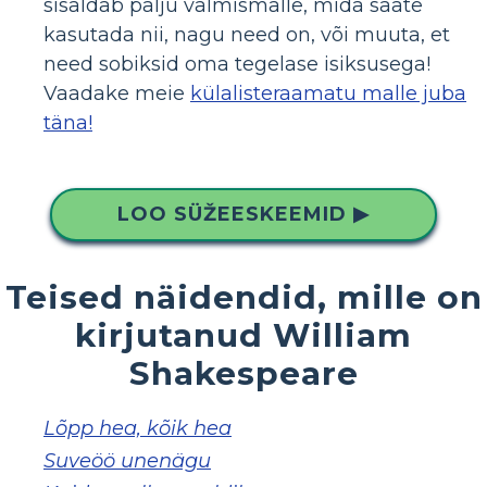
sisaldab palju valmismalle, mida saate
kasutada nii, nagu need on, või muuta, et
need sobiksid oma tegelase isiksusega!
Vaadake meie
külalisteraamatu malle juba
täna!
LOO SÜŽEESKEEMID ▶
Teised näidendid, mille on
kirjutanud William
Shakespeare
Lõpp hea, kõik hea
Suveöö unenägu