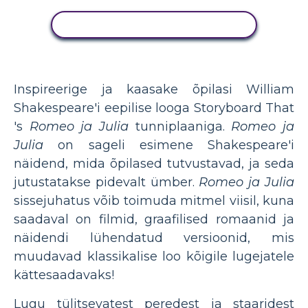
KUVA TEGEVUS
Inspireerige ja kaasake õpilasi William
Shakespeare'i eepilise looga Storyboard That
's
Romeo ja Julia
tunniplaaniga.
Romeo ja
Julia
on sageli esimene Shakespeare'i
näidend, mida õpilased tutvustavad, ja seda
jutustatakse pidevalt ümber.
Romeo ja Julia
sissejuhatus võib toimuda mitmel viisil, kuna
saadaval on filmid, graafilised romaanid ja
näidendi lühendatud versioonid, mis
muudavad klassikalise loo kõigile lugejatele
kättesaadavaks!
Lugu tülitsevatest peredest ja staaridest