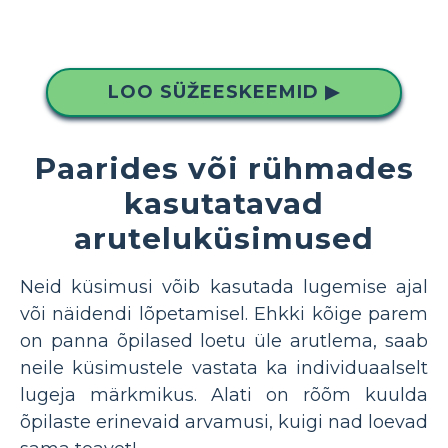
LOO SÜŽEESKEEMID ▶
Paarides või rühmades
kasutatavad
aruteluküsimused
Neid küsimusi võib kasutada lugemise ajal
või näidendi lõpetamisel. Ehkki kõige parem
on panna õpilased loetu üle arutlema, saab
neile küsimustele vastata ka individuaalselt
lugeja märkmikus. Alati on rõõm kuulda
õpilaste erinevaid arvamusi, kuigi nad loevad