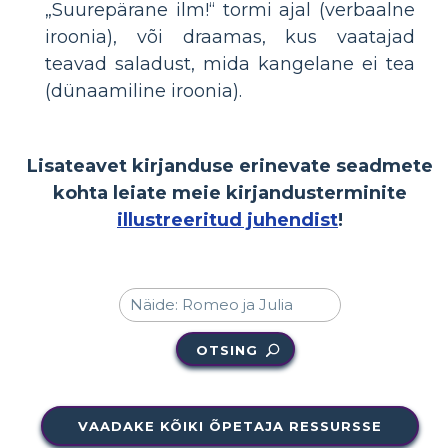
„Suurepärane ilm!“ tormi ajal (verbaalne
iroonia), või draamas, kus vaatajad
teavad saladust, mida kangelane ei tea
(dünaamiline iroonia).
Lisateavet kirjanduse erinevate seadmete
kohta leiate meie kirjandusterminite
illustreeritud juhendist
!
OTSING
VAADAKE KÕIKI ÕPETAJA RESSURSSE