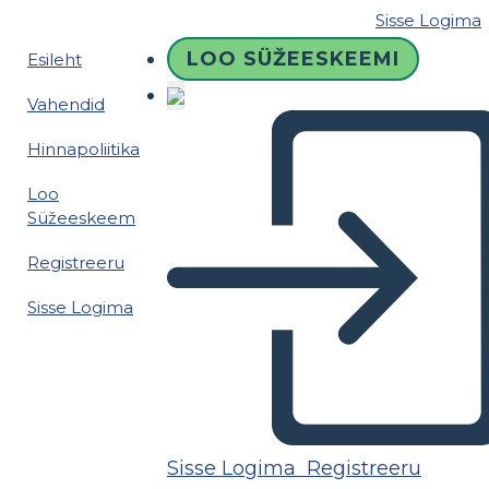
Sisse Logima
LOO SÜŽEESKEEMI
Esileht
Vahendid
Hinnapoliitika
Loo
Süžeeskeem
Registreeru
Sisse Logima
Sisse Logima
Registreeru