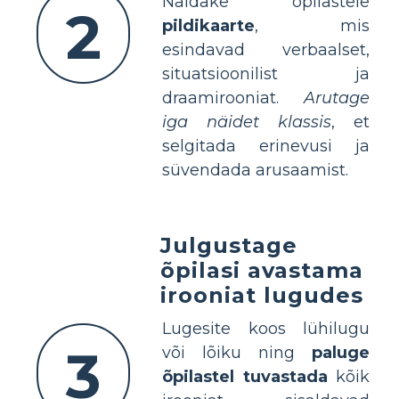
Näidake õpilastele
2
pildikaarte
, mis
esindavad verbaalset,
situatsioonilist ja
draamirooniat.
Arutage
iga näidet klassis
, et
selgitada erinevusi ja
süvendada arusaamist.
Julgustage
õpilasi avastama
irooniat lugudes
Lugesite koos lühilugu
3
või lõiku ning
paluge
õpilastel tuvastada
kõik