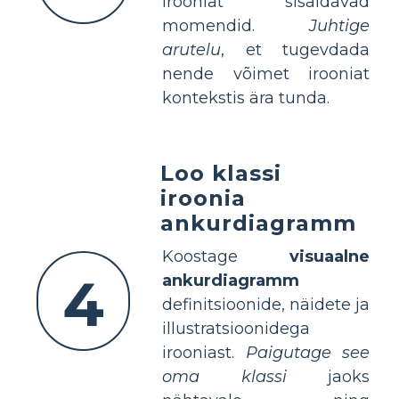
irooniat sisaldavad
momendid.
Juhtige
arutelu
, et tugevdada
nende võimet irooniat
kontekstis ära tunda.
Loo klassi
iroonia
ankurdiagramm
Koostage
visuaalne
4
ankurdiagramm
definitsioonide, näidete ja
illustratsioonidega
irooniast.
Paigutage see
oma klassi
jaoks