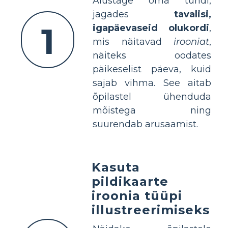
Alustage oma tundi,
jagades
tavalisi,
1
igapäevaseid olukordi
,
mis näitavad
irooniat
,
näiteks oodates
päikeselist päeva, kuid
sajab vihma. See aitab
õpilastel ühenduda
mõistega ning
suurendab arusaamist.
Kasuta
pildikaarte
iroonia tüüpi
illustreerimiseks