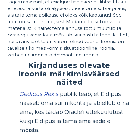
tagasimaksmist, et esialgne kaelakee oli lihtsalt tükk
ehetest ja kui ta oli algusest peale oma sõbraga aus,
siis ta ja tema abikaasa ei oleks kõik kaotanud. See
lugu on ka irooniline, sest Madame Loisel on väga
materialistlik naine; tema ahnuse tõttu muutub ta
peaaegu vaeseks ja mõistab, kui hästi ta tegelikult oli,
kui ta arvas, et ta on varem olnud vaene. Iroonia on
tavaliselt kolmes vormis: situatsiooniline iroonia,
verbaalne iroonia ja dramaatiline iroonia.
Kirjanduses olevate
iroonia märkimisväärsed
näited
Oedipus Rexis
publik teab, et Eidipus
naaseb oma sünnikohta ja abiellub oma
ema, kes täidab Oracle'i ettekuulutust,
kuigi Eidipus ja tema ema seda ei
mõista.