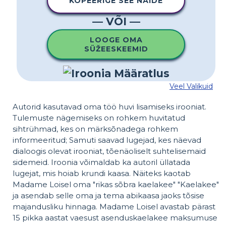
KOPEERIGE SEE NÄIDE
— VÕI —
LOOGE OMA
SÜŽEESKEEMID
Veel Valikuid
Autorid kasutavad oma töö huvi lisamiseks irooniat.
Tulemuste nägemiseks on rohkem huvitatud
sihtrühmad, kes on märksõnadega rohkem
informeeritud; Samuti saavad lugejad, kes näevad
dialoogis olevat irooniat, tõenäoliselt suhtelisemaid
sidemeid. Iroonia võimaldab ka autoril üllatada
lugejat, mis hoiab krundi kaasa. Näiteks kaotab
Madame Loisel oma "rikas sõbra kaelakee" "Kaelakee"
ja asendab selle oma ja tema abikaasa jaoks tõsise
majandusliku hinnaga. Madame Loisel avastab pärast
15 pikka aastat vaesust asenduskaelakee maksumuse