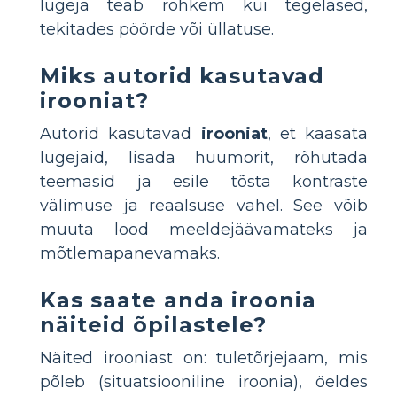
lugeja teab rohkem kui tegelased,
tekitades pöörde või üllatuse.
Miks autorid kasutavad
irooniat?
Autorid kasutavad
irooniat
, et kaasata
lugejaid, lisada huumorit, rõhutada
teemasid ja esile tõsta kontraste
välimuse ja reaalsuse vahel. See võib
muuta lood meeldejäävamateks ja
mõtlemapanevamaks.
Kas saate anda iroonia
näiteid õpilastele?
Näited irooniast on: tuletõrjejaam, mis
põleb (situatsiooniline iroonia), öeldes