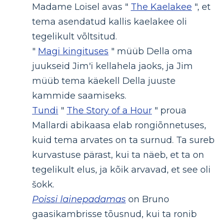
Madame Loisel avas "
The Kaelakee
", et
tema asendatud kallis kaelakee oli
tegelikult võltsitud.
"
Magi kingituses
" müüb Della oma
juukseid Jim'i kellahela jaoks, ja Jim
müüb tema käekell Della juuste
kammide saamiseks.
Tundi
"
The Story of a Hour
" proua
Mallardi abikaasa elab rongiõnnetuses,
kuid tema arvates on ta surnud. Ta sureb
kurvastuse pärast, kui ta näeb, et ta on
tegelikult elus, ja kõik arvavad, et see oli
šokk.
Poissi lainepadamas
on Bruno
gaasikambrisse tõusnud, kui ta ronib