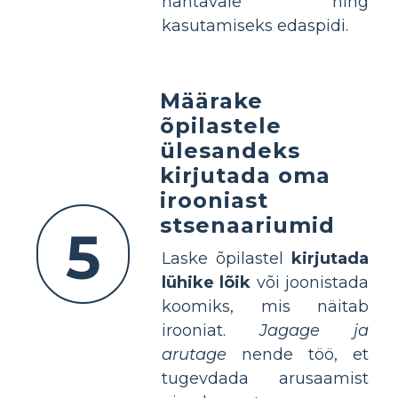
nähtavale ning
kasutamiseks edaspidi.
Määrake
õpilastele
ülesandeks
kirjutada oma
irooniast
stsenaariumid
5
Laske õpilastel
kirjutada
lühike lõik
või joonistada
koomiks, mis näitab
irooniat.
Jagage ja
arutage
nende töö, et
tugevdada arusaamist