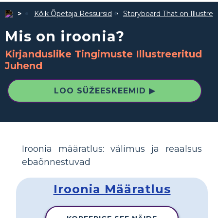
Kõik Õpetaja Ressursid
Storyboard That on Illustre
Mis on iroonia?
Kirjanduslike Tingimuste Illustreeritud
Juhend
LOO SÜŽEESKEEMID ▶
Iroonia määratlus: välimus ja reaalsus
ebaõnnestuvad
Iroonia Määratlus