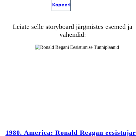
Kopeeri
Leiate selle storyboard järgmistes esemed ja
REAGAN VÄLJUB AMETIST POPULAARSEMAID ALATES
FDR
vahendid:
Hüvasti, mu
kolleegid
ameeriklased!
1980. America: Ronald Reagan eesistujar