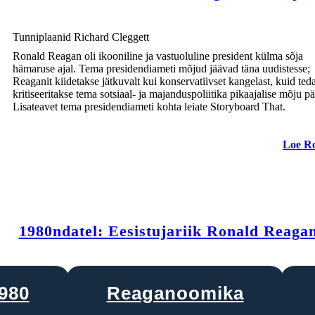
Reagan väljunud täitevameti 1989. aastal 64% sertifikaadi. Lisaks on ta peeti kõige
populaarsem president teenida alates FDR, tohutu au. Reagan jäänud palju
arutletud pärand, kuid paljud veel armastanud ja imetlenud teda tõelise armastuse
USA ja taastamine American uhkuse ja natsionalismi.
Tunniplaanid Richard Cleggett
Ronald Reagan oli ikooniline ja vastuoluline president külma sõja
hämaruse ajal. Tema presidendiameti mõjud jäävad täna uudistesse;
Reaganit kiidetakse jätkuvalt kui konservatiivset kangelast, kuid ted
Legend
kritiseeritakse tema sotsiaal- ja majanduspoliitika pikaajalise mõju pä
Lisateavet tema presidendiameti kohta leiate Storyboard That.
2 Years and 0 Days
Time Break
Loe R
Create your own at Storyboard That
Image Attributions:
έκρηξη : explosion via NASA (https://www.flickr.com/photos/dullhunk/8425615661/) - dullhunk - License: Attribution (ht
1980ndatel: Eesistujariik Ronald Reaga
980
Reaganoomika