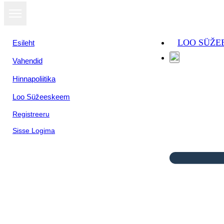
LOO SÜŽE
Esileht
Vahendid
Hinnapoliitika
Loo Süžeeskeem
Registreeru
Sisse Logima