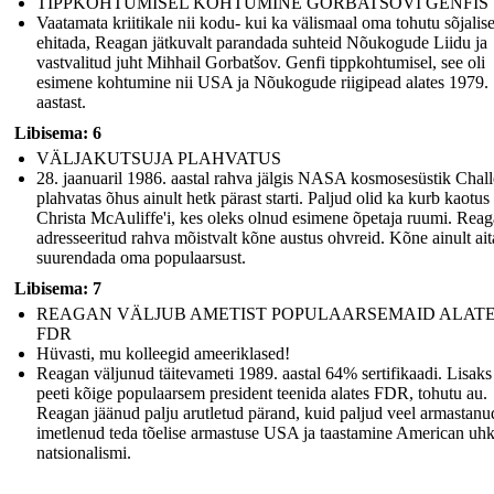
TIPPKOHTUMISEL KOHTUMINE GORBATŠOVI GENFIS
Vaatamata kriitikale nii kodu- kui ka välismaal oma tohutu sõjalis
ehitada, Reagan jätkuvalt parandada suhteid Nõukogude Liidu ja
vastvalitud juht Mihhail Gorbatšov. Genfi tippkohtumisel, see oli
esimene kohtumine nii USA ja Nõukogude riigipead alates 1979.
aastast.
Libisema: 6
VÄLJAKUTSUJA PLAHVATUS
28. jaanuaril 1986. aastal rahva jälgis NASA kosmosesüstik Chall
plahvatas õhus ainult hetk pärast starti. Paljud olid ka kurb kaotus
Christa McAuliffe'i, kes oleks olnud esimene õpetaja ruumi. Rea
adresseeritud rahva mõistvalt kõne austus ohvreid. Kõne ainult ait
suurendada oma populaarsust.
Libisema: 7
REAGAN VÄLJUB AMETIST POPULAARSEMAID ALAT
FDR
Hüvasti, mu kolleegid ameeriklased!
Reagan väljunud täitevameti 1989. aastal 64% sertifikaadi. Lisaks
peeti kõige populaarsem president teenida alates FDR, tohutu au.
Reagan jäänud palju arutletud pärand, kuid paljud veel armastanu
imetlenud teda tõelise armastuse USA ja taastamine American uhk
natsionalismi.