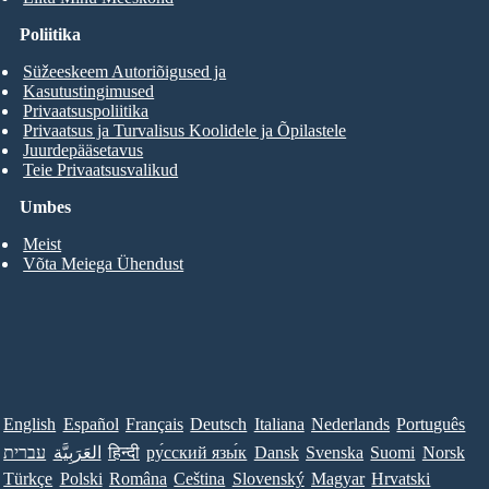
Poliitika
Süžeeskeem Autoriõigused ja
Kasutustingimused
Privaatsuspoliitika
Privaatsus ja Turvalisus Koolidele ja Õpilastele
Juurdepääsetavus
Teie Privaatsusvalikud
Umbes
Meist
Võta Meiega Ühendust
English
Español
Français
Deutsch
Italiana
Nederlands
Português
עברית
العَرَبِيَّة
हिन्दी
ру́сский язы́к
Dansk
Svenska
Suomi
Norsk
Türkçe
Polski
Româna
Ceština
Slovenský
Magyar
Hrvatski