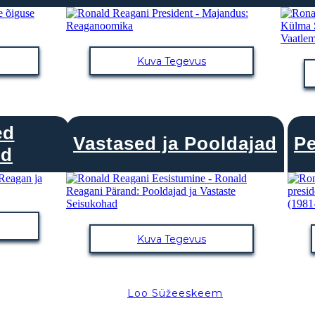
Kuva Tegevus
ed
Vastased ja Pooldajad
P
ed
Kuva Tegevus
Loo Süžeeskeem