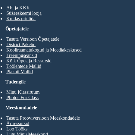
Abi ja KKK
Süžeeskeemi looja
Kuidas printida
Õpetajatele
Tasuta Versioon Õpetajatele
District Paketid
Kooliraamatukogud ja Meediakeskused
Treeningseansid
Kõik Õpetaja Ressursid
Töölehtede Mallid
Plakati Mallid
Tudengile
Minu Klassiruum
Photos For Class
Meeskondadele
Tasuta Prooviversioon Meeskondadele
Äriressursid
Loo Tööks
Liitu Minu Meeskond