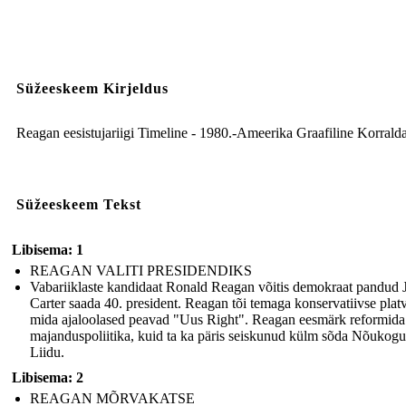
Süžeeskeem Kirjeldus
Reagan eesistujariigi Timeline - 1980.-Ameerika Graafiline Korrald
Süžeeskeem Tekst
Libisema: 1
REAGAN VALITI PRESIDENDIKS
Vabariiklaste kandidaat Ronald Reagan võitis demokraat pandud
Carter saada 40. president. Reagan tõi temaga konservatiivse plat
mida ajaloolased peavad "Uus Right". Reagan eesmärk reformida
majanduspoliitika, kuid ta ka päris seiskunud külm sõda Nõukog
Liidu.
Libisema: 2
REAGAN MÕRVAKATSE