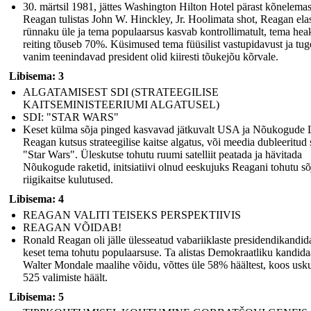
30. märtsil 1981, jättes Washington Hilton Hotel pärast kõnelemas
Reagan tulistas John W. Hinckley, Jr. Hoolimata shot, Reagan ela
rünnaku üle ja tema populaarsus kasvab kontrollimatult, tema heak
reiting tõuseb 70%. Küsimused tema füüsilist vastupidavust ja tug
vanim teenindavad president olid kiiresti tõukejõu kõrvale.
Libisema: 3
ALGATAMISEST SDI (STRATEEGILISE
KAITSEMINISTEERIUMI ALGATUSEL)
SDI: "STAR WARS"
Keset külma sõja pinged kasvavad jätkuvalt USA ja Nõukogude 
Reagan kutsus strateegilise kaitse algatus, või meedia dubleeritud 
"Star Wars". Üleskutse tohutu ruumi satelliit peatada ja hävitada
Nõukogude raketid, initsiatiivi olnud eeskujuks Reagani tohutu sõ
riigikaitse kulutused.
Libisema: 4
REAGAN VALITI TEISEKS PERSPEKTIIVIS
REAGAN VÕIDAB!
Ronald Reagan oli jälle ülesseatud vabariiklaste presidendikandid
keset tema tohutu populaarsuse. Ta alistas Demokraatliku kandida
Walter Mondale maalihe võidu, võttes üle 58% häältest, koos us
525 valimiste häält.
Libisema: 5