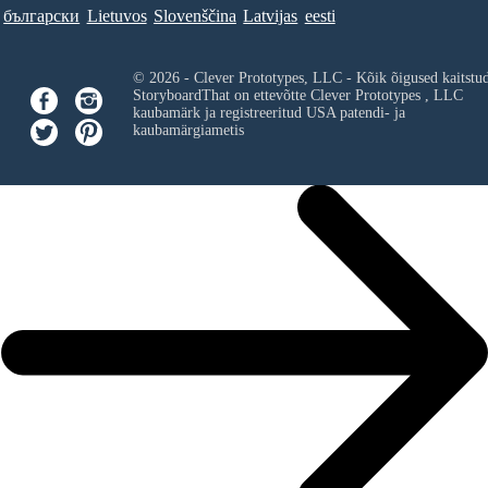
български
Lietuvos
Slovenščina
Latvijas
eesti
© 2026 - Clever Prototypes, LLC - Kõik õigused kaitstu
StoryboardThat on ettevõtte
Clever Prototypes , LLC
kaubamärk ja registreeritud USA patendi- ja
kaubamärgiametis