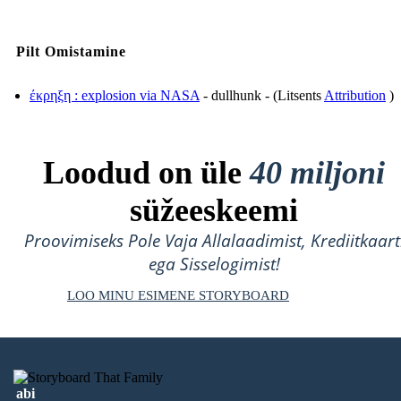
Pilt Omistamine
έκρηξη : explosion via NASA
- dullhunk - (Litsents
Attribution
)
Loodud on üle
40 miljoni
süžeeskeemi
Proovimiseks Pole Vaja Allalaadimist, Krediitkaart
ega Sisselogimist!
LOO MINU ESIMENE STORYBOARD
abi