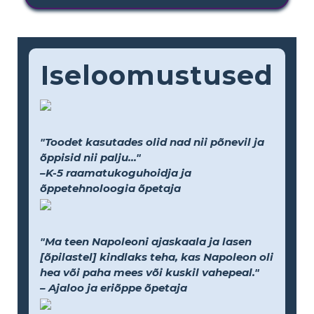
Iseloomustused
"Toodet kasutades olid nad nii põnevil ja
õppisid nii palju..."
–K-5 raamatukoguhoidja ja
õppetehnoloogia õpetaja
"Ma teen Napoleoni ajaskaala ja lasen
[õpilastel] kindlaks teha, kas Napoleon oli
hea või paha mees või kuskil vahepeal."
– Ajaloo ja eriõppe õpetaja