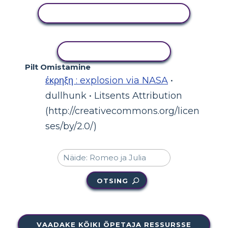
KUVA TEGEVUS
KOPEERI TEGEVUS
Pilt Omistamine
έκρηξη : explosion via NASA
•
dullhunk • Litsents Attribution
(http://creativecommons.org/licen
ses/by/2.0/)
OTSING
VAADAKE KÕIKI ÕPETAJA RESSURSSE