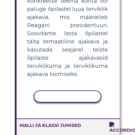
konkreetse teema kohta või
paluge õpilastel luua terviklik
ajakava, mis määratleb
Reagani presidentuuri.
Soovitame lasta õpilastel
täita temaatiline ajakava ja
kasutada seejärel teiste
õpilaste ajakavasid
terviklikuma ja terviklikuma
ajakava loomiseks.
KOPEERI TEGEVUS
MALLI JA KLASSI JUHISED