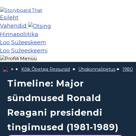
Esileht
Vahendid
Hinnapoliitika
Loo Süžeeskeem
Loo Süžeeskeemi
Kõik Õpetaja Ressursid
Ühiskonnaõpetus
1980nd
Timeline: Major
sündmused Ronald
Reagani presidendi
tingimused (1981-1989)