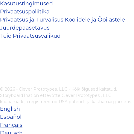
Kasutustingimused
Privaatsuspoliitika
Privaatsus ja Turvalisus Koolidele ja Õpilastele
Juurdepääsetavus
Teie Privaatsusvalikud
© 2026 - Clever Prototypes, LLC - Kõik õigused kaitstud.
StoryboardThat on ettevõtte
Clever Prototypes , LLC
kaubamärk ja registreeritud USA patendi- ja kaubamärgiametis
English
Español
Français
Deutsch