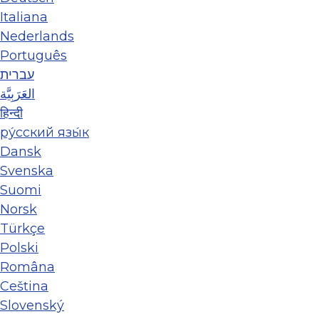
Italiana
Nederlands
Português
עברית
العَرَبِيَّة
हिन्दी
ру́сский язы́к
Dansk
Svenska
Suomi
Norsk
Türkçe
Polski
Româna
Ceština
Slovenský