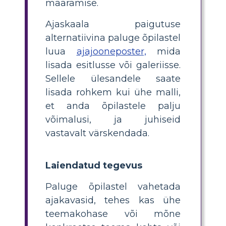
määramise.
Ajaskaala paigutuse
alternatiivina paluge õpilastel
luua
ajajooneposter,
mida
lisada esitlusse või galeriisse.
Sellele ülesandele saate
lisada rohkem kui ühe malli,
et anda õpilastele palju
võimalusi, ja juhiseid
vastavalt värskendada.
Laiendatud tegevus
Paluge õpilastel vahetada
ajakavasid, tehes kas ühe
teemakohase või mõne