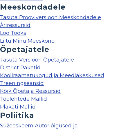
Meeskondadele
Tasuta Prooviversioon Meeskondadele
Äriressursid
Loo Tööks
Liitu Minu Meeskond
Õpetajatele
Tasuta Versioon Õpetajatele
District Paketid
Kooliraamatukogud ja Meediakeskused
Treeningseansid
Kõik Õpetaja Ressursid
Töölehtede Mallid
Plakati Mallid
Poliitika
Süžeeskeem Autoriõigused ja