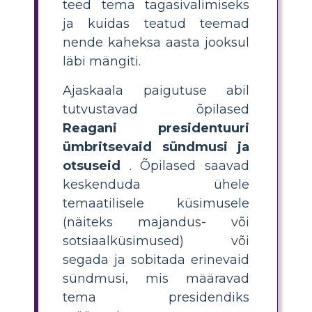
teed tema tagasivalimiseks
ja kuidas teatud teemad
nende kaheksa aasta jooksul
läbi mängiti.
Ajaskaala paigutuse abil
tutvustavad õpilased
Reagani presidentuuri
ümbritsevaid sündmusi ja
otsuseid
. Õpilased saavad
keskenduda ühele
temaatilisele küsimusele
(näiteks majandus- või
sotsiaalküsimused) või
segada ja sobitada erinevaid
sündmusi, mis määravad
tema presidendiks