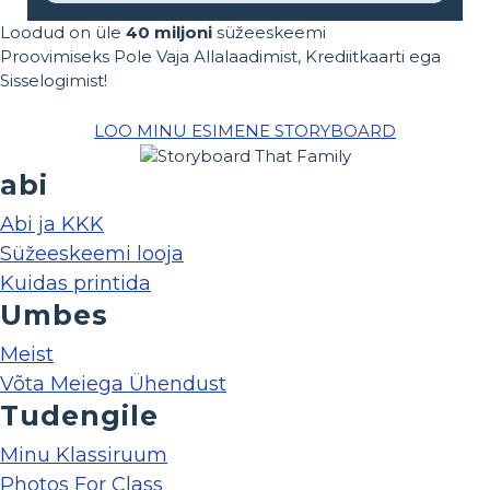
Loodud on üle
40 miljoni
süžeeskeemi
Proovimiseks Pole Vaja Allalaadimist, Krediitkaarti ega
Sisselogimist!
LOO MINU ESIMENE STORYBOARD
abi
Abi ja KKK
Süžeeskeemi looja
Kuidas printida
Umbes
Meist
Võta Meiega Ühendust
Tudengile
Minu Klassiruum
Photos For Class