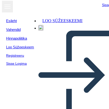
Siss
LOO SÜŽEESKEEMI
Esileht
Vahendid
Hinnapoliitika
Loo Süžeeskeem
Registreeru
Sisse Logima