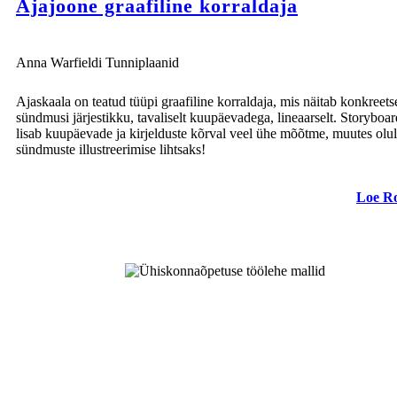
Ajajoone graafiline korraldaja
Anna Warfieldi Tunniplaanid
Ajaskaala on teatud tüüpi graafiline korraldaja, mis näitab konkreets
sündmusi järjestikku, tavaliselt kuupäevadega, lineaarselt. Storyboa
lisab kuupäevade ja kirjelduste kõrval veel ühe mõõtme, muutes olul
sündmuste illustreerimise lihtsaks!
Loe R