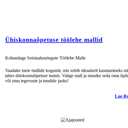
Ühiskonnaõpetuse töölehe mallid
Kohandage Sotsiaaluuringute Töölehe Malle
Vaadake meie mallide kogumit, mis sobib ideaalselt kasutamiseks m
tahes ühiskonnaõpetuse tunnis. Valige mall ja muutke seda oma õpil
või oma tegevuste ja tundide jaoks!
Loe R