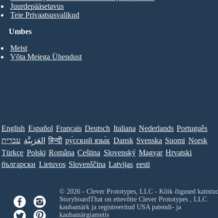
Juurdepääsetavus
Teie Privaatsusvalikud
Umbes
Meist
Võta Meiega Ühendust
English
Español
Français
Deutsch
Italiana
Nederlands
Português
עברית
العَرَبِيَّة
हिन्दी
ру́сский язы́к
Dansk
Svenska
Suomi
Norsk
Türkçe
Polski
Româna
Ceština
Slovenský
Magyar
Hrvatski
български
Lietuvos
Slovenščina
Latvijas
eesti
© 2026 - Clever Prototypes, LLC - Kõik õigused kaitstu
StoryboardThat on ettevõtte
Clever Prototypes , LLC
kaubamärk ja registreeritud USA patendi- ja
kaubamärgiametis