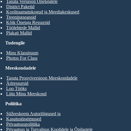
Tasuta Versioon Õpetajatele
District Paketid
Kooliraamatukogud ja Meediakeskused
Treeningseansid
Kõik Õpetaja Ressursid
Töölehtede Mallid
Plakati Mallid
Tudengile
Minu Klassiruum
Photos For Class
Meeskondadele
Tasuta Prooviversioon Meeskondadele
Äriressursid
Loo Tööks
Liitu Minu Meeskond
Poliitika
Süžeeskeem Autoriõigused ja
Kasutustingimused
Privaatsuspoliitika
Privaatsus ja Turvalisus Koolidele ja Õpilastele