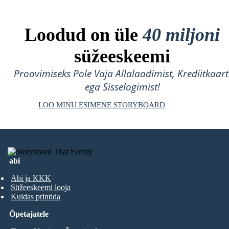
Loodud on üle
40 miljoni
süžeeskeemi
Proovimiseks Pole Vaja Allalaadimist, Krediitkaart
ega Sisselogimist!
LOO MINU ESIMENE STORYBOARD
abi
Abi ja KKK
Süžeeskeemi looja
Kuidas printida
Õpetajatele