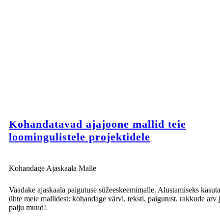
Kohandatavad ajajoone mallid teie
loomingulistele projektidele
Kohandage Ajaskaala Malle
Vaadake ajaskaala paigutuse süžeeskeemimalle. Alustamiseks kasut
ühte meie mallidest: kohandage värvi, teksti, paigutust. rakkude arv 
palju muud!