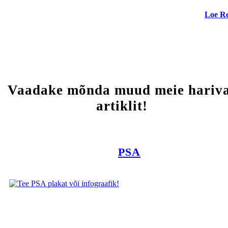
Loe R
Vaadake mõnda muud meie hariv
artiklit!
PSA