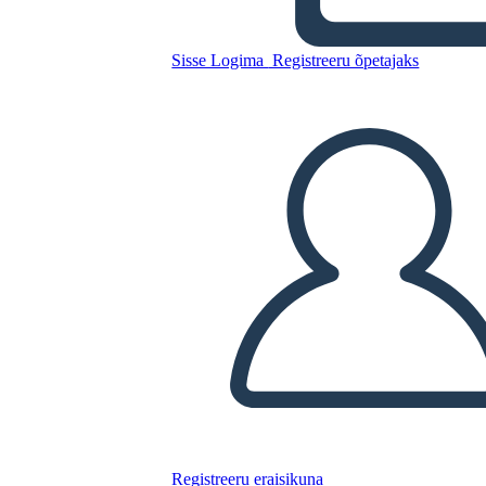
Sisse Logima
Registreeru õpetajaks
Tühi Timeline Mall
Kopeerige see süžeeskeemid
LUUA STORYBOARD
ESITA SLAIDIESITLUST
LOE MULLE
Registreeru eraisikuna