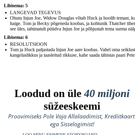
Libisema: 5
LANGEVAD TEGEVUS
Ohutu Injun Joe, Widow Douglas võtab Huck ja hoolib temast, ku
haige. Tom ja Becky põgeneda koobas, ja kohtunik Thatcher tih
see üles, tahtmatult püüdva Injun Joe ja põhjustab tema surma näl
Libisema: 6
RESOLUTSIOON
Tom ja Huck paljastada Injun Joe aare koobas. Vahel oma seiklust
kangelaslikkus ja taasleitud rikkuse, kahe saada tähistas paari Pete
Loodud on üle
40 miljoni
süžeeskeemi
Proovimiseks Pole Vaja Allalaadimist, Krediitkaart
ega Sisselogimist!
LOO MINU ESIMENE STORYBOARD