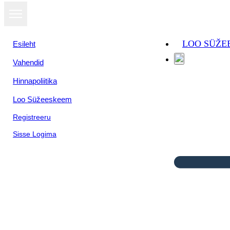
LOO SÜŽE
Esileht
Vahendid
Hinnapoliitika
Loo Süžeeskeem
Registreeru
Sisse Logima