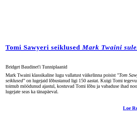
Tomi Sawyeri seiklused
Mark Twaini sule
Bridget Baudinet'i Tunniplaanid
Mark Twaini klassikaline lugu vallatust väikelinna poisist
"Tom Saw
seiklused"
on lugejaid lõbustanud ligi 150 aastat. Kuigi Tomi tegevu
toimub möödunud ajastul, kostuvad Tomi lõbu ja vabaduse ihad noo
lugejate seas ka tänapäeval.
Loe R