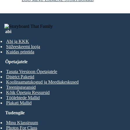
abi
Abi ja KKK
Süžeeskeemi looja
Kuidas printida
Õpetajatele
Tasuta Versioon Õpetajatele
District Paketid
Kooliraamatukogud ja Meediakeskused
Treeningseansid
Kõik Õpetaja Ressursid
Töölehtede Mallid
Plakati Mallid
Tudengile
Minu Klassiruum
Photos For Class