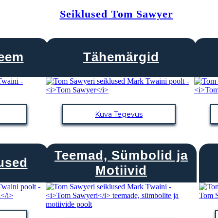
Seiklused Tom Sawyer
keem
Tähemärgid
Kuva Tegevus
Teemad, Sümbolid ja
used
Motiivid