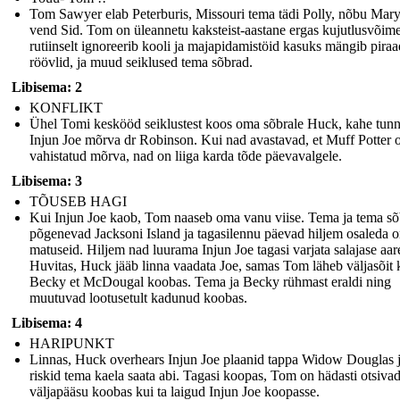
Tom Sawyer elab Peterburis, Missouri tema tädi Polly, nõbu Mary
vend Sid. Tom on üleannetu kaksteist-aastane ergas kujutlusvõim
rutiinselt ignoreerib kooli ja majapidamistöid kasuks mängib piraa
röövlid, ja muud seiklused tema sõbrad.
Libisema: 2
KONFLIKT
Ühel Tomi keskööd seiklustest koos oma sõbrale Huck, kahe tunn
Injun Joe mõrva dr Robinson. Kui nad avastavad, et Muff Potter 
vahistatud mõrva, nad on liiga karda tõde päevavalgele.
Libisema: 3
TÕUSEB HAGI
Kui Injun Joe kaob, Tom naaseb oma vanu viise. Tema ja tema s
põgenevad Jacksoni Island ja tagasilennu päevad hiljem osaleda 
matuseid. Hiljem nad luurama Injun Joe tagasi varjata salajase aar
Huvitas, Huck jääb linna vaadata Joe, samas Tom läheb väljasõit
Becky et McDougal koobas. Tema ja Becky rühmast eraldi ning
muutuvad lootusetult kadunud koobas.
Libisema: 4
HARIPUNKT
Linnas, Huck overhears Injun Joe plaanid tappa Widow Douglas 
riskid tema kaela saata abi. Tagasi koopas, Tom on hädasti otsiva
väljapääsu koobas kui ta laigud Injun Joe koopasse.