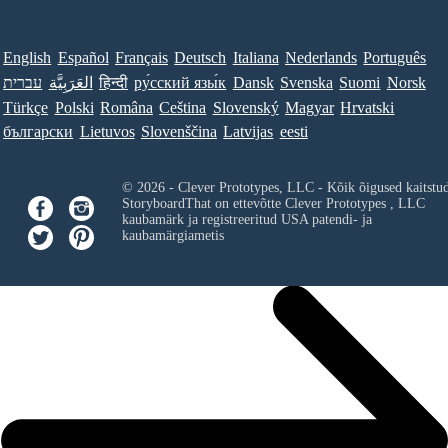
English
Español
Français
Deutsch
Italiana
Nederlands
Português
עברית
العَرَبِيَّة
हिन्दी
ру́сский язы́к
Dansk
Svenska
Suomi
Norsk
Türkçe
Polski
Româna
Ceština
Slovenský
Magyar
Hrvatski
български
Lietuvos
Slovenščina
Latvijas
eesti
© 2026 - Clever Prototypes, LLC - Kõik õigused kaitstu
StoryboardThat on ettevõtte
Clever Prototypes , LLC
kaubamärk ja registreeritud USA patendi- ja
kaubamärgiametis