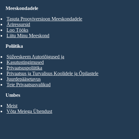
Meeskondadele
Tasuta Prooviversioon Meeskondadele
Äriressursid
Loo Tööks
Liitu Minu Meeskond
Poliitika
Süžeeskeem Autoriõigused ja
Kasutustingimused
Privaatsuspoliitika
Privaatsus ja Turvalisus Koolidele ja Õpilastele
Juurdepääsetavus
Teie Privaatsusvalikud
Umbes
Meist
Võta Meiega Ühendust