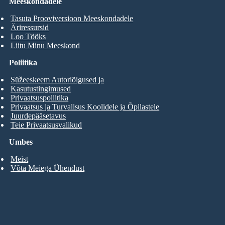
Meeskondadele
Tasuta Prooviversioon Meeskondadele
Äriressursid
Loo Tööks
Liitu Minu Meeskond
Poliitika
Süžeeskeem Autoriõigused ja
Kasutustingimused
Privaatsuspoliitika
Privaatsus ja Turvalisus Koolidele ja Õpilastele
Juurdepääsetavus
Teie Privaatsusvalikud
Umbes
Meist
Võta Meiega Ühendust