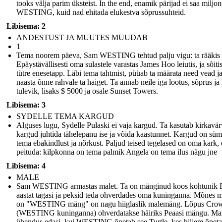
tooks välja parim üksteist. In the end, enamik pärijad ei saa miljon
WESTING, kuid nad ehitada elukestva sõprussuhteid.
Libisema: 2
ANDESTUST JA MUUTES MUUDAB
1
Tema noorem päeva, Sam WESTING tehtud palju vigu: ta rääkis
Epäystävällisesti oma sulastele varastas James Hoo leiutis, ja sõit
tütre enesetapp. Läbi tema tahtmist, püüab ta määrata need vead j
naasta õnne rahvale ta haiget. Ta annab neile iga lootus, sõprus ja
tulevik, lisaks $ 5000 ja osale Sunset Towers.
Libisema: 3
SYDELLE TEMA KARGUD
Alguses lugu, Sydelle Pulaski ei vaja kargud. Ta kasutab kirkavärv
kargud juhtida tähelepanu ise ja võida kaastunnet. Kargud on sü
tema ebakindlust ja nõrkust. Paljud teised tegelased on oma kark, 
peituda: kilpkonna on tema palmik Angela on tema ilus nägu jne
Libisema: 4
MALE
Sam WESTING armastas malet. Ta on mänginud koos kohtunik 
aastat tagasi ja peksid teda ohverdades oma kuninganna. Mõnes m
on "WESTING mäng" on nagu hiiglaslik malemäng. Lõpus Cro
(WESTING kuninganna) ohverdatakse häiriks Peaasi mängu. Ma
ühendus edasi, kui WESTING õpetab see Turtle, kes hiljem õpet