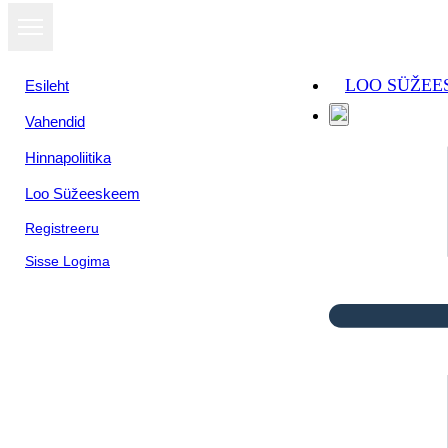
LOO SÜŽEE
Esileht
Vahendid
Hinnapoliitika
Loo Süžeeskeem
Registreeru
Sisse Logima