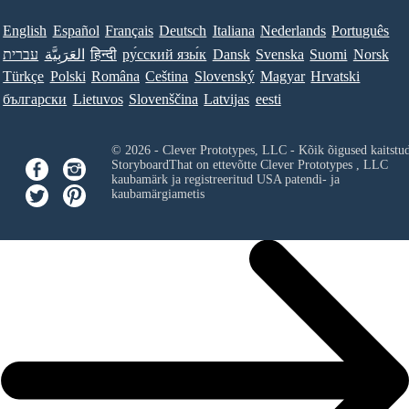
English
Español
Français
Deutsch
Italiana
Nederlands
Português
עברית
العَرَبِيَّة
हिन्दी
ру́сский язы́к
Dansk
Svenska
Suomi
Norsk
Türkçe
Polski
Româna
Ceština
Slovenský
Magyar
Hrvatski
български
Lietuvos
Slovenščina
Latvijas
eesti
© 2026 - Clever Prototypes, LLC - Kõik õigused kaitstu
StoryboardThat on ettevõtte
Clever Prototypes , LLC
kaubamärk ja registreeritud USA patendi- ja
kaubamärgiametis