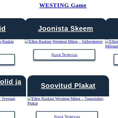
WESTING Game
id
Joonista Skeem
Kuva Tegevus
lid ja
Soovitud Plakat
Kuva Tegevus