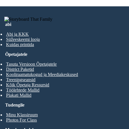
abi
Abi ja KKK
Süžeeskeemi looja
Kuidas printida
Õpetajatele
Tasuta Versioon Õpetajatele
District Paketid
Kooliraamatukogud ja Meediakeskused
Treeningseansid
Kõik Õpetaja Ressursid
Töölehtede Mallid
Plakati Mallid
Tudengile
Minu Klassiruum
Photos For Class