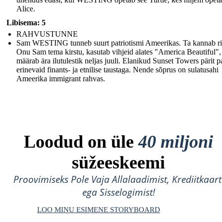
Alice.
Libisema: 5
RAHVUSTUNNE
Sam WESTING tunneb suurt patriotismi Ameerikas. Ta kannab ri
Onu Sam tema kirstu, kasutab vihjeid alates "America Beautiful",
määrab ära ilutulestik neljas juuli. Elanikud Sunset Towers pärit p
erinevaid finants- ja etnilise taustaga. Nende sõprus on sulatusahi
Ameerika immigrant rahvas.
Loodud on üle
40 miljoni
süžeeskeemi
Proovimiseks Pole Vaja Allalaadimist, Krediitkaart
ega Sisselogimist!
LOO MINU ESIMENE STORYBOARD