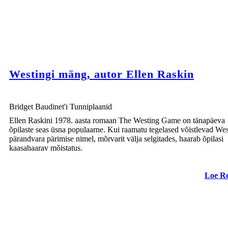
Westingi mäng, autor Ellen Raskin
Bridget Baudinet'i Tunniplaanid
Ellen Raskini 1978. aasta romaan The Westing Game on tänapäeva
õpilaste seas üsna populaarne. Kui raamatu tegelased võistlevad Wes
pärandvara pärimise nimel, mõrvarit välja selgitades, haarab õpilasi
kaasahaarav mõistatus.
Loe R