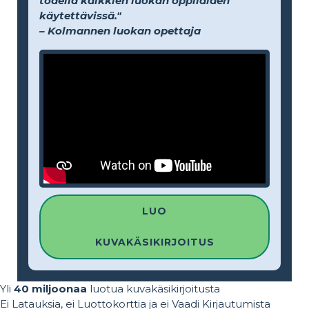
todella kaikkien luokan oppilaiden
käytettävissä."
– Kolmannen luokan opettaja
LUO
KUVAKÄSIKIRJOITUS
Yli
40 miljoonaa
luotua kuvakäsikirjoitusta
Ei Latauksia, ei Luottokorttia ja ei Vaadi Kirjautumista