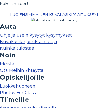
Kokeilemiseen!
LUO ENSIMMÄINEN KUVAKÄSIKIRJOITUKSENI
Auta
Ohje ja usein kysytyt kysymykset
Kuvakäsikirjoituksen luoja
Kuinka tulostaa
Noin
Meistä
Ota Meihin Yhteyttä
Opiskelijoille
Luokkahuoneeni
Photos For Class
Tiimeille