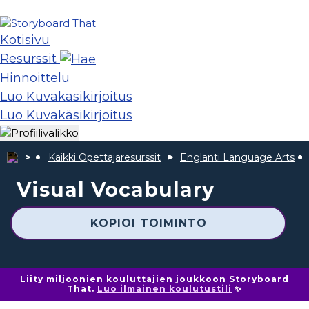
Kotisivu
Resurssit
Hinnoittelu
Luo Kuvakäsikirjoitus
Luo Kuvakäsikirjoitus
Kaikki Opettajaresurssit
Englanti Language Arts
Visual Vocabulary
KOPIOI TOIMINTO
Liity miljoonien kouluttajien joukkoon Storyboard
That.
Luo ilmainen koulutustili
✨