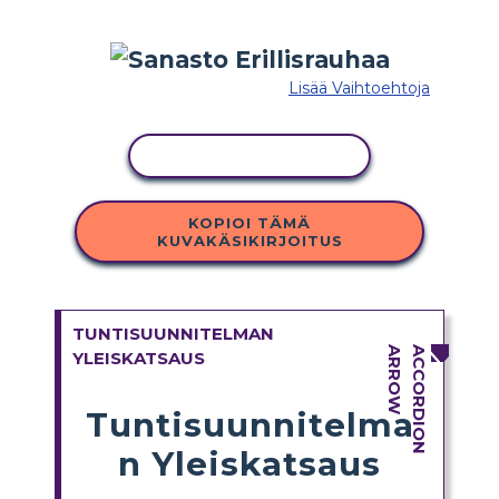
Lisää Vaihtoehtoja
KOPIOI TOIMINTO
KOPIOI TÄMÄ
KUVAKÄSIKIRJOITUS
TUNTISUUNNITELMAN
YLEISKATSAUS
Tuntisuunnitelma
n Yleiskatsaus