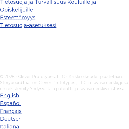
Tietosuoja ja Turvallisuus Kouluille ja
Opiskelijoille
Esteettömyys
Tietosuoja-asetuksesi
© 2026 - Clever Prototypes, LLC - Kaikki oikeudet pidätetään.
StoryboardThat on
Clever Prototypes , LLC
:n tavaramerkki, joka
on rekisteröity Yhdysvaltain patentti- ja tavaramerkkivirastossa.
English
Español
Français
Deutsch
Italiana