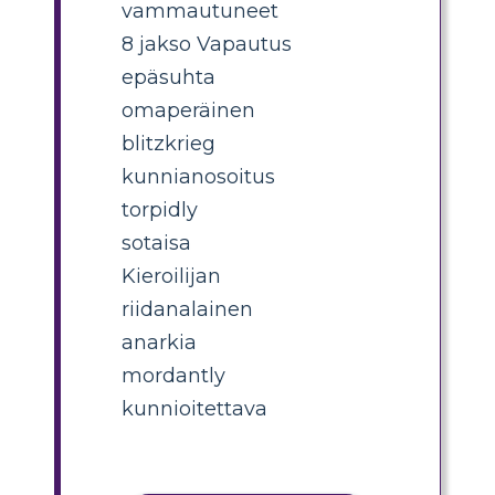
vammautuneet
8 jakso Vapautus
epäsuhta
omaperäinen
blitzkrieg
kunnianosoitus
torpidly
sotaisa
Kieroilijan
riidanalainen
anarkia
mordantly
kunnioitettava