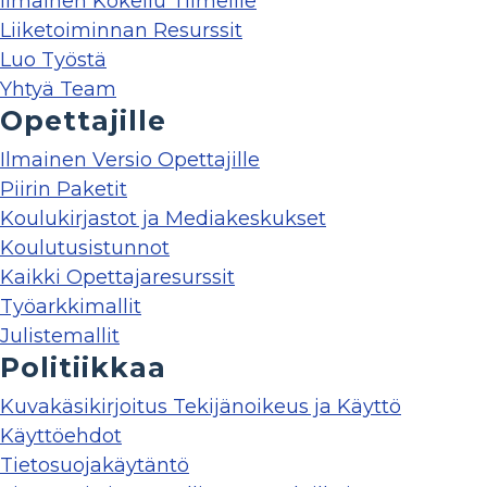
Ilmainen Kokeilu Tiimeille
Liiketoiminnan Resurssit
Luo Työstä
Yhtyä Team
Opettajille
Ilmainen Versio Opettajille
Piirin Paketit
Koulukirjastot ja Mediakeskukset
Koulutusistunnot
Kaikki Opettajaresurssit
Työarkkimallit
Julistemallit
Politiikkaa
Kuvakäsikirjoitus Tekijänoikeus ja Käyttö
Käyttöehdot
Tietosuojakäytäntö