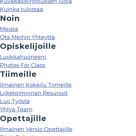
Kuvakäsikirjoituksen luoja
Kuinka tulostaa
Noin
Meistä
Ota Meihin Yhteyttä
Opiskelijoille
Luokkahuoneeni
Photos For Class
Tiimeille
Ilmainen Kokeilu Tiimeille
Liiketoiminnan Resurssit
Luo Työstä
Yhtyä Team
Opettajille
Ilmainen Versio Opettajille