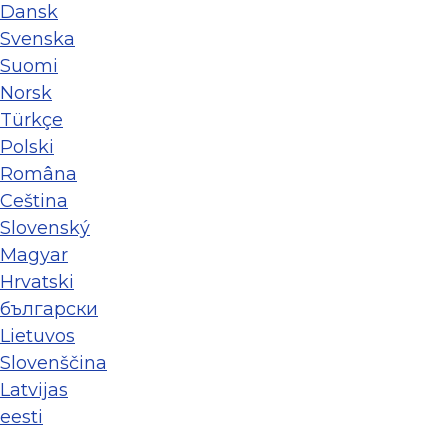
Dansk
Svenska
Suomi
Norsk
Türkçe
Polski
Româna
Ceština
Slovenský
Magyar
Hrvatski
български
Lietuvos
Slovenščina
Latvijas
eesti