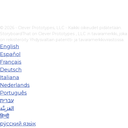
© 2026 - Clever Prototypes, LLC - Kaikki oikeudet pidätetään.
StoryboardThat on
Clever Prototypes , LLC
:n tavaramerkki, joka
on rekisteröity Yhdysvaltain patentti- ja tavaramerkkivirastossa.
English
Español
Français
Deutsch
Italiana
Nederlands
Português
עברית
العَرَبِيَّة
हिन्दी
ру́сский язы́к