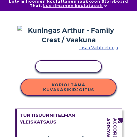
Liity miljoonien kouluttajien joukkoon Storyboard
That.
Luo ilmainen koulutustili
✨
Lisää Vaihtoehtoja
KOPIOI TOIMINTO
KOPIOI TÄMÄ
KUVAKÄSIKIRJOITUS
TUNTISUUNNITELMAN
YLEISKATSAUS