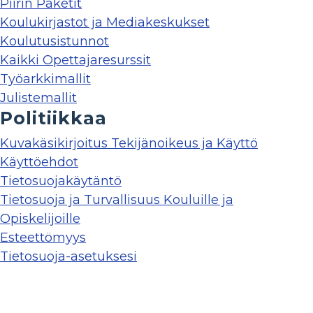
Piirin Paketit
Koulukirjastot ja Mediakeskukset
Koulutusistunnot
Kaikki Opettajaresurssit
Työarkkimallit
Julistemallit
Politiikkaa
Kuvakäsikirjoitus Tekijänoikeus ja Käyttö
Käyttöehdot
Tietosuojakäytäntö
Tietosuoja ja Turvallisuus Kouluille ja
Opiskelijoille
Esteettömyys
Tietosuoja-asetuksesi