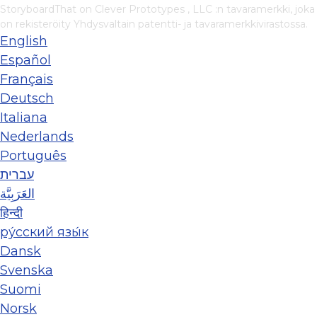
StoryboardThat on
Clever Prototypes , LLC
:n tavaramerkki, joka
on rekisteröity Yhdysvaltain patentti- ja tavaramerkkivirastossa.
English
Español
Français
Deutsch
Italiana
Nederlands
Português
עברית
العَرَبِيَّة
हिन्दी
ру́сский язы́к
Dansk
Svenska
Suomi
Norsk