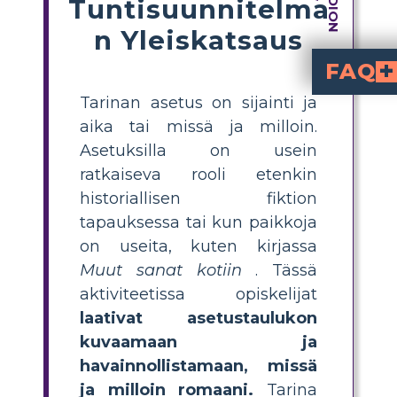
Tuntisuunnitelma
n Yleiskatsaus
FAQ
Tarinan asetus on sijainti ja
Other Word
sijoittuu pääasiassa Syrian rannikkokaupun
Kuinka oppilaat 
Other Words for Ho
Oppilaat voivat luoda ympäristökaavion tunnistamalla kirjan avaintilat ja aj
Other Word
muokkaa Juden kokemuksia ja kasvua, ja korostaa kulttuurisia eroja ja 
Mikä on ympäristökarttateh
pyytää oppilaita esittämään visuaalisesti erilaisia paikkoja ja aikoja tarinassa, mikä auttaa heitä ymmärtämään paremmin juonta ja kunkin paikan 
Mitkä ovat vinkkejä ympäristön opetukseen
Kannusta oppilaita käyttämään sekä tekstiä että kuvituksia, yhdistämään ympäristöjä hahmojen tunteisiin ja keskustelemaan, kuinka paikan muu
aika tai missä ja milloin.
Asetuksilla on usein
ratkaiseva rooli etenkin
historiallisen fiktion
tapauksessa tai kun paikkoja
on useita, kuten kirjassa
Muut sanat kotiin
. Tässä
aktiviteetissa opiskelijat
laativat asetustaulukon
kuvaamaan ja
havainnollistamaan, missä
ja milloin romaani.
Tarina