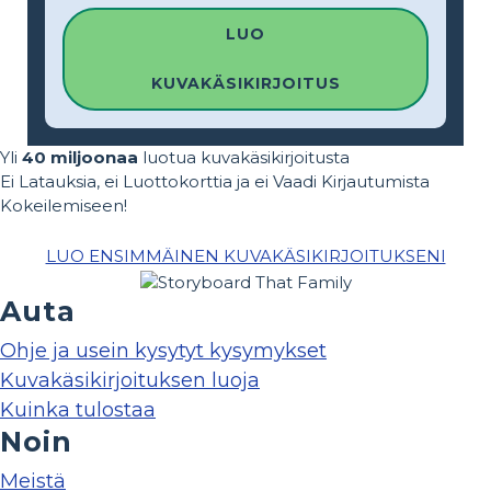
LUO
KUVAKÄSIKIRJOITUS
Yli
40 miljoonaa
luotua kuvakäsikirjoitusta
Ei Latauksia, ei Luottokorttia ja ei Vaadi Kirjautumista
Kokeilemiseen!
LUO ENSIMMÄINEN KUVAKÄSIKIRJOITUKSENI
Auta
Ohje ja usein kysytyt kysymykset
Kuvakäsikirjoituksen luoja
Kuinka tulostaa
Noin
Meistä