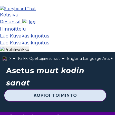
Kotisivu
Resurssit
Hinnoittelu
Luo Kuvakäsikirjoitus
Luo Kuvakäsikirjoitus
Kaikki Opettajaresurssit
Englanti Language Arts
Asetus
muut kodin
sanat
KOPIOI TOIMINTO