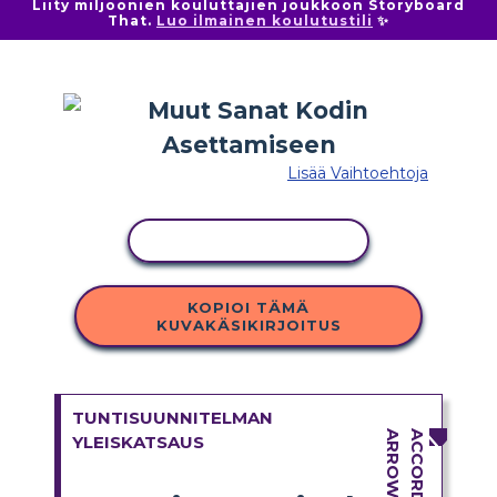
Liity miljoonien kouluttajien joukkoon Storyboard
That.
Luo ilmainen koulutustili
✨
Lisää Vaihtoehtoja
KOPIOI TOIMINTO
KOPIOI TÄMÄ
KUVAKÄSIKIRJOITUS
TUNTISUUNNITELMAN
YLEISKATSAUS