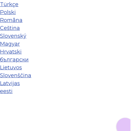
Türkçe
Polski
Româna
Ceština
Slovenský
Magyar
Hrvatski
български
Lietuvos
Slovenščina
Latvijas
eesti