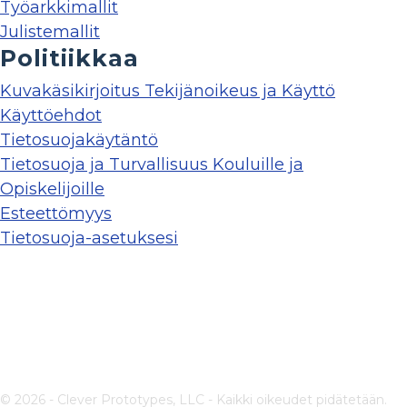
Työarkkimallit
Julistemallit
Politiikkaa
Kuvakäsikirjoitus Tekijänoikeus ja Käyttö
Käyttöehdot
Tietosuojakäytäntö
Tietosuoja ja Turvallisuus Kouluille ja
Opiskelijoille
Esteettömyys
Tietosuoja-asetuksesi
© 2026 - Clever Prototypes, LLC - Kaikki oikeudet pidätetään.