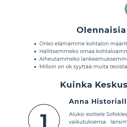
Olennaisi
Onko elämämme kohtalon määri
Hallitsemmeko omaa kohtaloam
Aiheutammeko lankeemuksemme v
Milloin on ok syyttää muita teois
Kuinka Keskus
Anna Historial
1
Aluksi esittele Sofokl
vaikutuksensa länsi