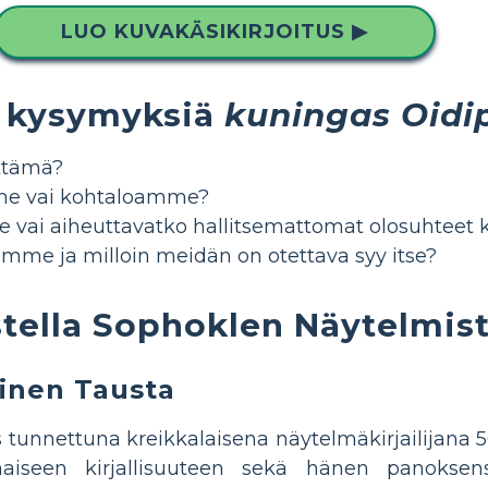
LUO KUVAKÄSIKIRJOITUS ▶
a kysymyksiä
kuningas Oidi
ttämä?
me vai kohtaloamme?
ai aiheuttavatko hallitsemattomat olosuhtee
tamme ja milloin meidän on otettava syy itse?
tella Sophoklen Näytelmis
linen Tausta
es tunnettuna kreikkalaisena näytelmäkirjailijana 
maiseen kirjallisuuteen sekä hänen panoksens