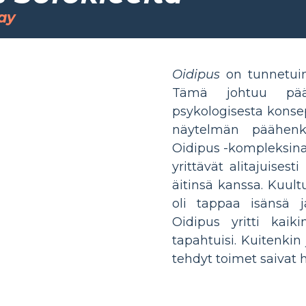
ay
Oidipus
on tunnetuin
Tämä johtuu pääa
psykologisesta konse
näytelmän päähenk
Oidipus -kompleksina.
yrittävät alitajuises
äitinsä kanssa. Kuul
oli tappaa isänsä j
Oidipus yritti kaik
tapahtuisi. Kuitenkin
tehdyt toimet saivat