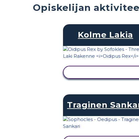
Opiskelijan aktivite
Kolme Lakia
NÄYTÄ TOIMINTA
Traginen Sanka