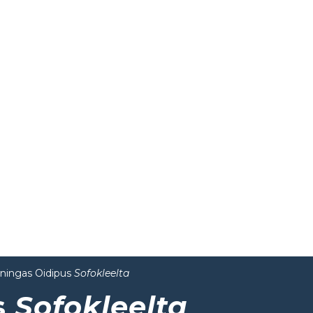
ningas Oidipus
Sofokleelta
s
Sofokleelta