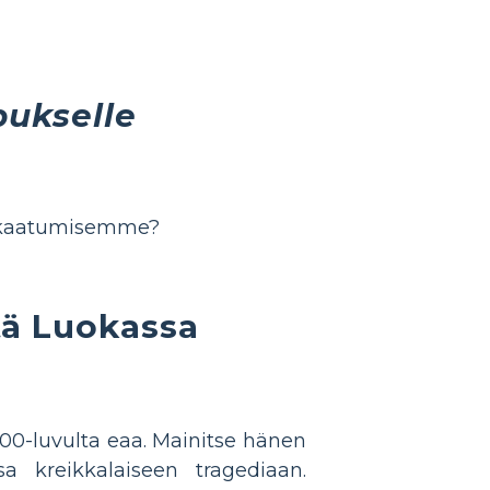
pukselle
t kaatumisemme?
tä Luokassa
500-luvulta eaa. Mainitse hänen
a kreikkalaiseen tragediaan.