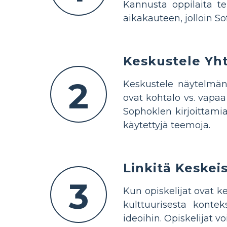
Kannusta oppilaita tek
aikakauteen, jolloin Sof
Keskustele Yht
2
Keskustele näytelmän 
ovat kohtalo vs. vapaa 
Sophoklen kirjoittami
käytettyjä teemoja.
Linkitä Keskei
3
Kun opiskelijat ovat ke
kulttuurisesta konte
ideoihin. Opiskelijat 