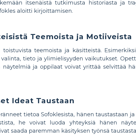
emään itsenäistä tutkimusta historiasta ja trage
okles aloitti kirjoittamisen.
eisistä Teemoista ja Motiiveista
toistuvista teemoista ja käsitteistä. Esimerkik
valinta, tieto ja ylimielisyyden vaikutukset. Opet
a näytelmiä ja oppilaat voivat yrittää selvittää
set Ideat Taustaan
ränneet tietoa Sofoklesista, hänen taustastaan ​​ja
kstista, he voivat luoda yhteyksiä hänen näyte
voivat saada paremman käsityksen työnsä taustasta