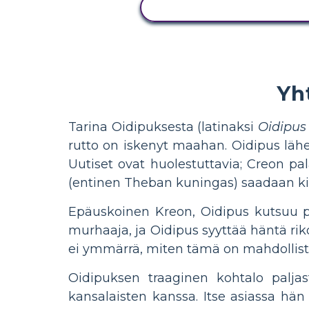
NÄYTÄ TOIMINTA
Yh
Tarina Oidipuksesta (latinaksi
Oidipus
rutto on iskenyt maahan. Oidipus läh
Uutiset ovat huolestuttavia; Creon pal
(entinen Theban kuningas) saadaan kii
Epäuskoinen Kreon, Oidipus kutsuu pr
murhaaja, ja Oidipus syyttää häntä rik
ei ymmärrä, miten tämä on mahdollista,
Oidipuksen traaginen kohtalo palj
kansalaisten kanssa. Itse asiassa hän