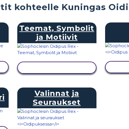
etit kohteelle Kuningas Oid
Teemat, Symbolit
ja Motiivit
N
NÄYTÄ TOIMINTA
Valinnat ja
ri
Seuraukset