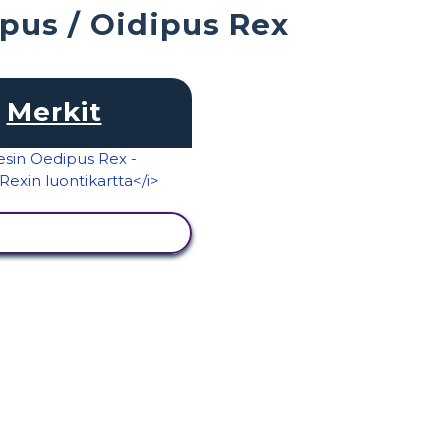
ipus / Oidipus Rex
Merkit
ÄYTÄ TOIMINTA