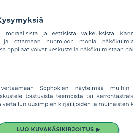
 Kysymyksiä
moraalisista ja eettisistä vaikeuksista. Kan
 ja ottamaan huomioon monia näkökulmia. 
sa oppilaat voivat keskustella näkökulmistaan nä
 vertaamaan Sophoklen näytelmää muihin m
Keskustele toistuvista teemoista tai kerrontastra
vertailun uusimpien kirjailijoiden ja muinaisten kir
LUO KUVAKÄSIKIRJOITUS ▶