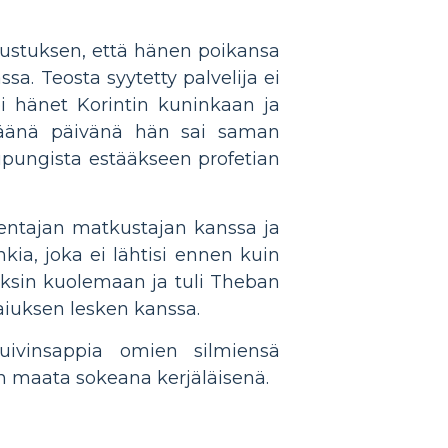
nustuksen, että hänen poikansa
. Teosta syytetty palvelija ei
i hänet Korintin kuninkaan ja
 Eräänä päivänä hän sai saman
upungista estääkseen profetian
mentajan matkustajan kanssa ja
ia, joka ei lähtisi ennen kuin
finksin kuolemaan ja tuli Theban
aiuksen lesken kanssa.
huivinsappia omien silmiensä
n maata sokeana kerjäläisenä.