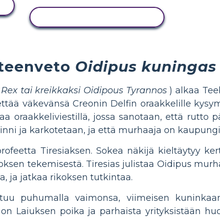
NÄYTÄ TOIMINTA
teenveto
Oidipus kuningas
 Rex
tai kreikkaksi Oidipous Tyrannos
) alkaa Tee
ettää väkevänsä Creonin Delfin oraakkelille kys
aa oraakkeliviestillä, jossa sanotaan, että rutto
nni ja karkotetaan, ja että murhaaja on kaupungi
ofeetta Tiresiaksen. Sokea näkijä kieltäytyy ke
oksen tekemisestä. Tiresias julistaa Oidipus murha
 ja jatkaa rikoksen tutkintaa.
astuu puhumalla vaimonsa, viimeisen kuninka
 on Laiuksen poika ja parhaista yrityksistään hu