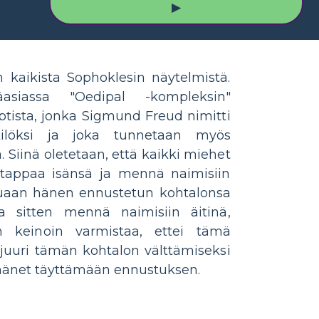
▶
 kaikista Sophoklesin näytelmistä.
siassa "Oedipal -kompleksin"
ptista, jonka Sigmund Freud nimitti
ilöksi ja joka tunnetaan myös
 Siinä oletetaan, että kaikki miehet
ti tappaa isänsä ja mennä naimisiin
tuaan hänen ennustetun kohtalonsa
a sitten mennä naimisiin äitinä,
in keinoin varmistaa, ettei tämä
 juuri tämän kohtalon välttämiseksi
 hänet täyttämään ennustuksen.