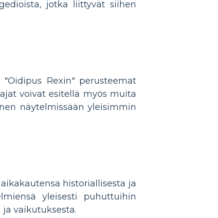
dioista, jotka liittyvät siihen
si "Oidipus Rexin" perusteemat
tajat voivat esitellä myös muita
 hänen näytelmissään yleisimmin
 aikakautensa historiallisesta ja
lmiensä yleisesti puhuttuihin
 ja vaikutuksesta.