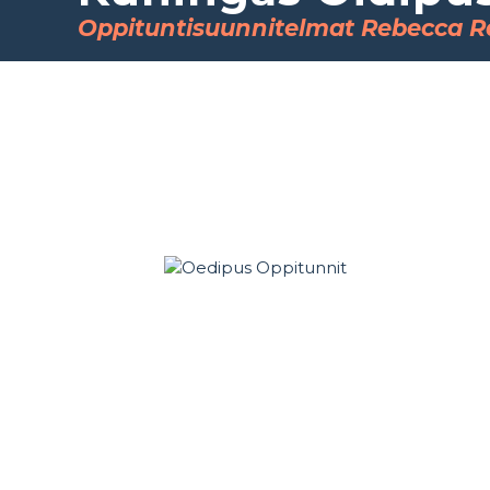
Oppituntisuunnitelmat Rebecca R