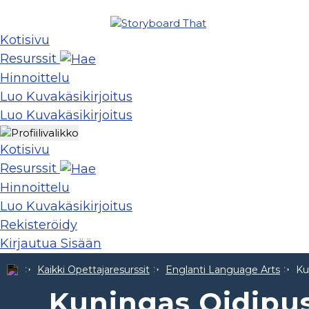
Kotisivu
Resurssit
Hinnoittelu
Luo Kuvakäsikirjoitus
Luo Kuvakäsikirjoitus
Kotisivu
Resurssit
Hinnoittelu
Luo Kuvakäsikirjoitus
Rekisteröidy
Kirjautua Sisään
Kaikki Opettajaresurssit
Englanti Language Arts
Ku
Kuningas Oidipu