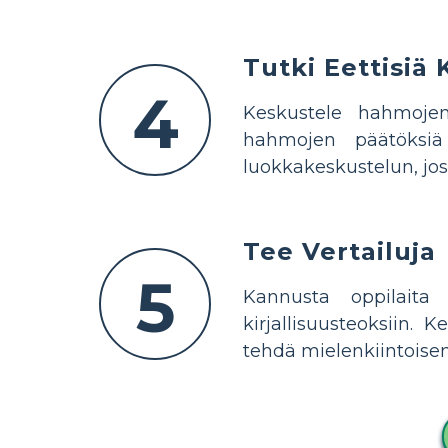
Tutki Eettisiä
4
Keskustele hahmojen 
hahmojen päätöksiä
luokkakeskustelun, jos
Tee Vertailuja
5
Kannusta oppilaita
kirjallisuusteoksiin. 
tehdä mielenkiintoisen 