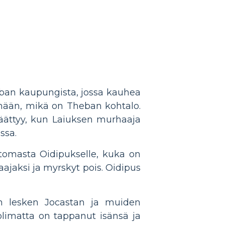
ban kaupungista, jossa kauhea
ymään, mikä on Theban kohtalo.
 päättyy, kun Laiuksen murhaaja
ssa.
rtomasta Oidipukselle, kuka on
ajaksi ja myrskyt pois. Oidipus
an lesken Jocastan ja muiden
olimatta on tappanut isänsä ja