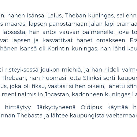
n, hänen isänsä, Laius, Theban kuningas, sai en
 määräsi lapsen panostamaan jalan läpi erämaassa
lapsesta; hän antoi vauvan paimenelle, joka to
ptoivat lapsen ja kasvattivat hänet omakseen.
hänen isänsä oli Korintin kuningas, hän lähti ka
i risteyksessä joukon miehiä, ja hän riideli val
Thebaan, hän huomasi, että Sfinksi sorti kaupunk
s, joka oli fiksu, vastasi siihen oikein, lähetti s
hän meni naimisiin Jocastan, kadonneen kuningas L
 hirttäytyy. Järkyttyneenä Oidipus käyttää 
llinnan Thebasta ja lähtee kaupungista vaeltamaa