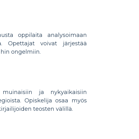
nusta oppilaita analysoimaan
Opettajat voivat järjestää
ihin ongelmiin.
uinaisiin ja nykyaikaisiin
tegioista. Opiskelija osaa myös
jailijoiden teosten välillä.