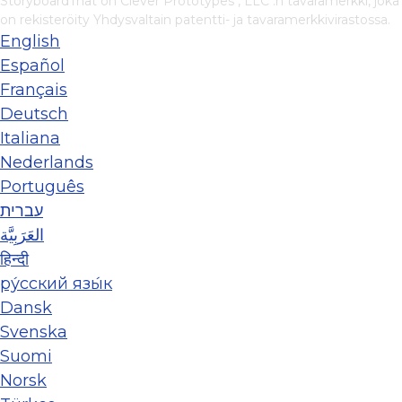
StoryboardThat on
Clever Prototypes , LLC
:n tavaramerkki, joka
on rekisteröity Yhdysvaltain patentti- ja tavaramerkkivirastossa.
English
Español
Français
Deutsch
Italiana
Nederlands
Português
עברית
العَرَبِيَّة
हिन्दी
ру́сский язы́к
Dansk
Svenska
Suomi
Norsk