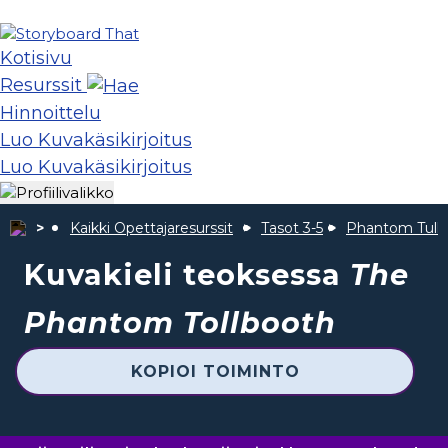
Kotisivu
Resurssit
Hinnoittelu
Luo Kuvakäsikirjoitus
Luo Kuvakäsikirjoitus
Kaikki Opettajaresurssit
Tasot 3-5
Phantom Tull
Kuvakieli teoksessa
The
Phantom Tollbooth
KOPIOI TOIMINTO