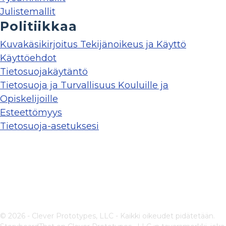
Julistemallit
Politiikkaa
Kuvakäsikirjoitus Tekijänoikeus ja Käyttö
Käyttöehdot
Tietosuojakäytäntö
Tietosuoja ja Turvallisuus Kouluille ja
Opiskelijoille
Esteettömyys
Tietosuoja-asetuksesi
© 2026 - Clever Prototypes, LLC - Kaikki oikeudet pidätetään.