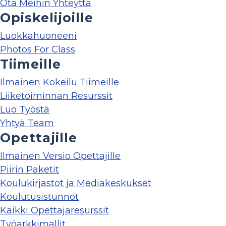
Ota Meihin Yhteyttä
Opiskelijoille
Luokkahuoneeni
Photos For Class
Tiimeille
Ilmainen Kokeilu Tiimeille
Liiketoiminnan Resurssit
Luo Työstä
Yhtyä Team
Opettajille
Ilmainen Versio Opettajille
Piirin Paketit
Koulukirjastot ja Mediakeskukset
Koulutusistunnot
Kaikki Opettajaresurssit
Työarkkimallit