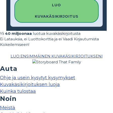
LUO
KUVAKÄSIKIRJOITUS
Yli
40 miljoonaa
luotua kuvakäsikirjoitusta
Ei Latauksia, ei Luottokorttia ja ei Vaadi Kirjautumista
Kokeilemiseen!
LUO ENSIMMÄINEN KUVAKÄSIKIRJOITUKSENI
Auta
Ohje ja usein kysytyt kysymykset
Kuvakäsikirjoituksen luoja
Kuinka tulostaa
Noin
Meistä