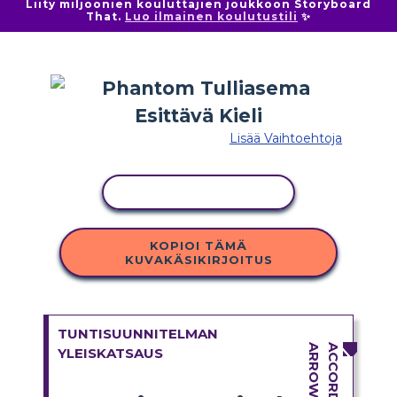
Liity miljoonien kouluttajien joukkoon Storyboard
That.
Luo ilmainen koulutustili
✨
Lisää Vaihtoehtoja
KOPIOI TOIMINTO
KOPIOI TÄMÄ
KUVAKÄSIKIRJOITUS
TUNTISUUNNITELMAN
YLEISKATSAUS