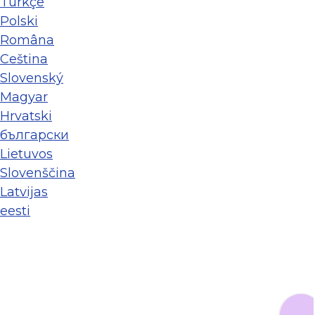
Türkçe
Polski
Româna
Ceština
Slovenský
Magyar
Hrvatski
български
Lietuvos
Slovenščina
Latvijas
eesti