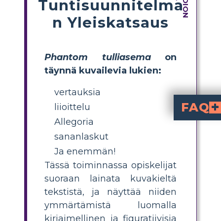
Tuntisuunnitelma
n Yleiskatsaus
Phantom tulliasema
on
täynnä kuvailevia lukien:
vertauksia
FAQ
liioittelu
Allegoria
Miten Norton Jus
The Phantom Tollboothissa Norton Juster luo elävän ja kekseliäisen tarinan käyttämällä kuvaannollista kieltä, joka sisältää personifikaatioita, vertauksia, metaforia ja sanaleikkejä. Kuvannomainen kieli lisää myös seikkailun ja ihmettelyn yleistä sävyä
Miten kirjan keskeiset 
Kuvannomainen kieli korostaa kielen ja koulutuksen muutospotentiaalia ja vahvistaa teemoja, kuten oppimisen
sananlaskut
Ja enemmän!
Tässä toiminnassa opiskelijat
suoraan lainata kuvakieltä
tekstistä, ja näyttää niiden
ymmärtämistä luomalla
kirjaimellinen ja figuratiivisia