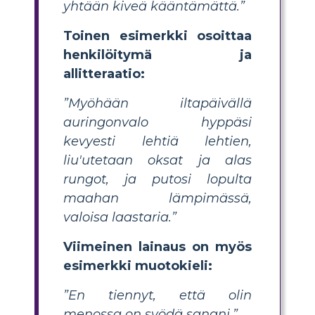
yhtään kiveä kääntämättä.”
Toinen esimerkki osoittaa
henkilöitymä ja
allitteraatio:
”Myöhään iltapäivällä
auringonvalo hyppäsi
kevyesti lehtiä lehtien,
liu'utetaan oksat ja alas
rungot, ja putosi lopulta
maahan lämpimässä,
valoisa laastaria.”
Viimeinen lainaus on myös
esimerkki muotokieli:
”En tiennyt, että olin
menossa on syödä sanani.”