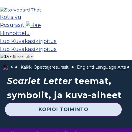
Kotisivu
Resurssit
Hinnoittelu
Luo Kuvakäsikirjoitus
Luo Kuvakäsikirjoitus
Kaikki Opettajaresurssit
Englanti Language Arts
Scarlet Letter
teemat,
symbolit, ja kuva-aiheet
KOPIOI TOIMINTO