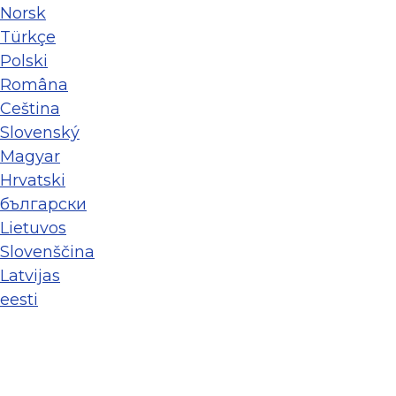
Norsk
Türkçe
Polski
Româna
Ceština
Slovenský
Magyar
Hrvatski
български
Lietuvos
Slovenščina
Latvijas
eesti