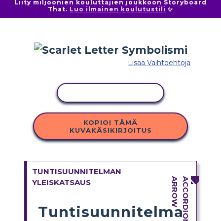
Liity miljoonien kouluttajien joukkoon Storyboard
That.
Luo ilmainen koulutustili
✨
Lisää Vaihtoehtoja
KOPIOI TOIMINTO
KOPIOI TÄMÄ
KUVAKÄSIKIRJOITUS
TUNTISUUNNITELMAN
YLEISKATSAUS
Tuntisuunnitelma