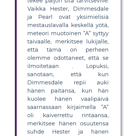
tekee paljon sitä tarvitseville.
Vaikka Hester, Dimmesdale
ja Pearl ovat yksimielisiä
mestauslavalla keskellä yötä,
meteori muotoinen ”A” syttyy
taivaalle, merkitsee lukijalle,
että tämä on perheen
olemme odottaneet, että se
ilmoitetaan . Lopuksi,
sanotaan, että kun
Dimmesdale repii auki
hänen paitansa, kun hän
kuolee hänen vaalipäivä
saarnassaan kirjaimella ”A”
oli kaiverrettu rintaansa,
merkitsee hänen osuutensa
suhde Hester ja hänen