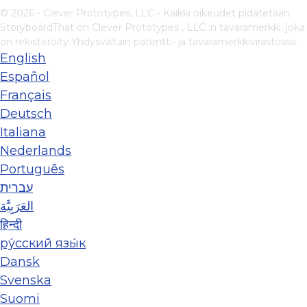
© 2026 - Clever Prototypes, LLC - Kaikki oikeudet pidätetään.
StoryboardThat on
Clever Prototypes , LLC
:n tavaramerkki, joka
on rekisteröity Yhdysvaltain patentti- ja tavaramerkkivirastossa.
English
Español
Français
Deutsch
Italiana
Nederlands
Português
עברית
العَرَبِيَّة
हिन्दी
ру́сский язы́к
Dansk
Svenska
Suomi