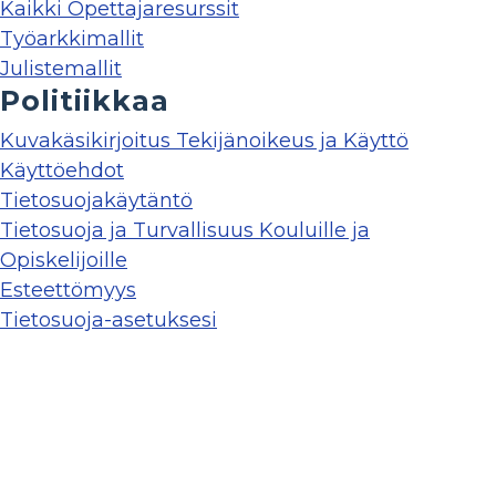
Kaikki Opettajaresurssit
Työarkkimallit
Julistemallit
Politiikkaa
Kuvakäsikirjoitus Tekijänoikeus ja Käyttö
Käyttöehdot
Tietosuojakäytäntö
Tietosuoja ja Turvallisuus Kouluille ja
Opiskelijoille
Esteettömyys
Tietosuoja-asetuksesi