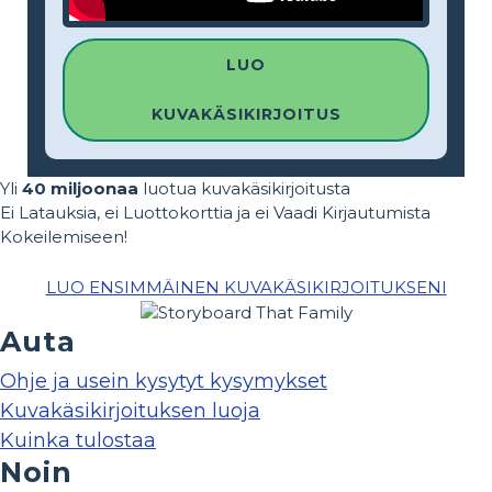
LUO
KUVAKÄSIKIRJOITUS
Yli
40 miljoonaa
luotua kuvakäsikirjoitusta
Ei Latauksia, ei Luottokorttia ja ei Vaadi Kirjautumista
Kokeilemiseen!
LUO ENSIMMÄINEN KUVAKÄSIKIRJOITUKSENI
Auta
Ohje ja usein kysytyt kysymykset
Kuvakäsikirjoituksen luoja
Kuinka tulostaa
Noin