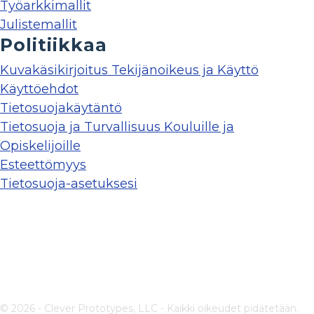
Työarkkimallit
Julistemallit
Politiikkaa
Kuvakäsikirjoitus Tekijänoikeus ja Käyttö
Käyttöehdot
Tietosuojakäytäntö
Tietosuoja ja Turvallisuus Kouluille ja
Opiskelijoille
Esteettömyys
Tietosuoja-asetuksesi
© 2026 - Clever Prototypes, LLC - Kaikki oikeudet pidätetään.