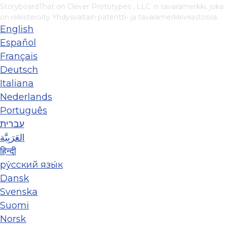
StoryboardThat on
Clever Prototypes , LLC
:n tavaramerkki, joka
on rekisteröity Yhdysvaltain patentti- ja tavaramerkkivirastossa.
English
Español
Français
Deutsch
Italiana
Nederlands
Português
עברית
العَرَبِيَّة
हिन्दी
ру́сский язы́к
Dansk
Svenska
Suomi
Norsk