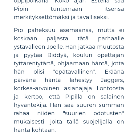
oppipoikana. Koko ajan Estella saa
Pipin tuntemaan itsensä
merkityksettömäksi ja tavalliseksi.
Pip paheksuu asemaansa, mutta ei
koskaan paljasta tätä parhaalle
ystävälleen Joelle. Hän jatkaa muutosta
ja pyytää Biddyä, koulun opettajan
tyttärentytärtä, ohjaamaan häntä, jotta
hän olisi "epätavallinen". Eräänä
päivänä häntä lähestyy Jaggers,
korkea-arvoinen asianajaja Lontoosta
ja kertoo, että Pipillä on salainen
hyväntekijä. Hän saa suuren summan
rahaa niiden "suurien odotusten"
mukaisesti, joita tällä suojelijalla on
häntä kohtaan.