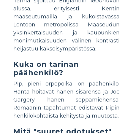
Tarina sijoittuu Englantiin 1800-luvun
alussa, erityisesti Kentin
maaseutumailla ja kukoistavassa
Lontoon metropolissa. Maaseudun
yksinkertaisuuden ja kaupunkien
monimutkaisuuden välinen kontrasti
heijastuu kaksoisympäristössä.
Kuka on tarinan
päähenkilö?
Pip, pieni orpopoika, on päähenkilö.
Häntä hoitavat hänen sisarensa ja Joe
Gargery, hänen seppämiehensä.
Romaanin tapahtumat edistävät Pipin
henkilökohtaista kehitystä ja muutosta.
Mitä "suuret odotukset"