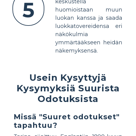
5
keskustella
huomioistaan ​​muun
luokan kanssa ja saada
luokkatovereidensa eri
näkökulmia
ymmärtääkseen heidän
näkemyksensä.
Usein Kysyttyjä
Kysymyksiä Suurista
Odotuksista
Missä "Suuret odotukset"
tapahtuu?