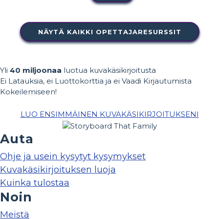
NÄYTÄ KAIKKI OPETTAJARESURSSIT
Yli
40 miljoonaa
luotua kuvakäsikirjoitusta
Ei Latauksia, ei Luottokorttia ja ei Vaadi Kirjautumista
Kokeilemiseen!
LUO ENSIMMÄINEN KUVAKÄSIKIRJOITUKSENI
Auta
Ohje ja usein kysytyt kysymykset
Kuvakäsikirjoituksen luoja
Kuinka tulostaa
Noin
Meistä