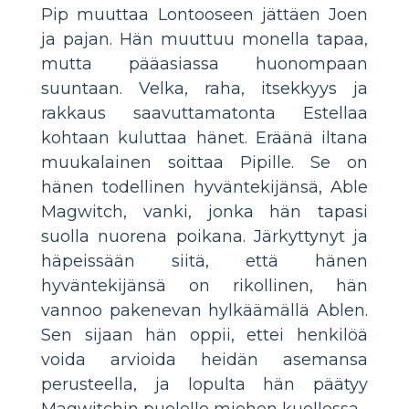
Pip muuttaa Lontooseen jättäen Joen
ja pajan. Hän muuttuu monella tapaa,
mutta pääasiassa huonompaan
suuntaan. Velka, raha, itsekkyys ja
rakkaus saavuttamatonta Estellaa
kohtaan kuluttaa hänet. Eräänä iltana
muukalainen soittaa Pipille. Se on
hänen todellinen hyväntekijänsä, Able
Magwitch, vanki, jonka hän tapasi
suolla nuorena poikana. Järkyttynyt ja
häpeissään siitä, että hänen
hyväntekijänsä on rikollinen, hän
vannoo pakenevan hylkäämällä Ablen.
Sen sijaan hän oppii, ettei henkilöä
voida arvioida heidän asemansa
perusteella, ja lopulta hän päätyy
Magwitchin puolelle miehen kuollessa.