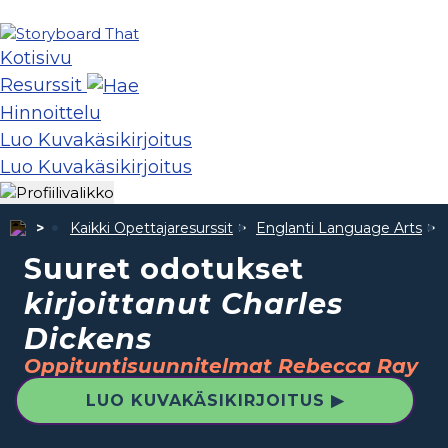
Kotisivu
Resurssit
Hinnoittelu
Luo Kuvakäsikirjoitus
Luo Kuvakäsikirjoitus
Kaikki Opettajaresurssit
Englanti Language Arts
Suuret odotukset
kirjoittanut Charles
Dickens
Oppituntisuunnitelmat Rebecca Ray
LUO KUVAKÄSIKIRJOITUS ▶