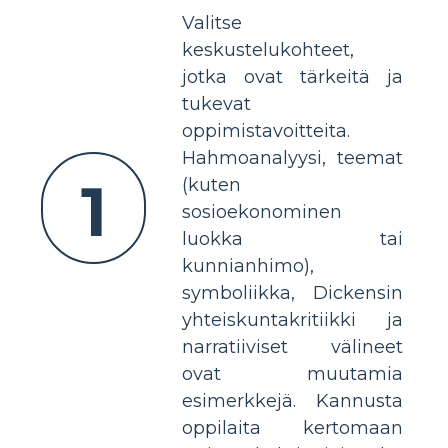
Valitse
keskustelukohteet,
jotka ovat tärkeitä ja
tukevat
oppimistavoitteita.
Hahmoanalyysi, teemat
1
(kuten
sosioekonominen
luokka tai
kunnianhimo),
symboliikka, Dickensin
yhteiskuntakritiikki ja
narratiiviset välineet
ovat muutamia
esimerkkejä. Kannusta
oppilaita kertomaan