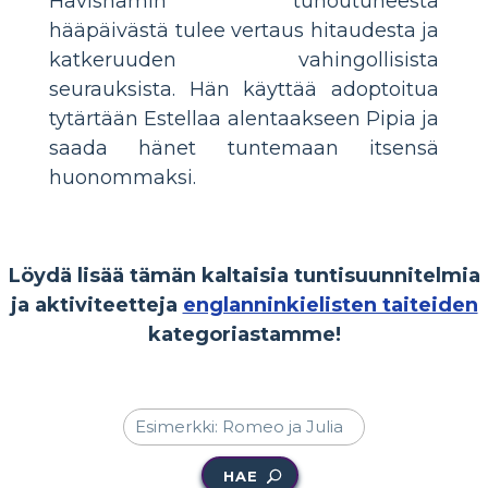
Havishamin tuhoutuneesta
hääpäivästä tulee vertaus hitaudesta ja
katkeruuden vahingollisista
seurauksista. Hän käyttää adoptoitua
tytärtään Estellaa alentaakseen Pipia ja
saada hänet tuntemaan itsensä
huonommaksi.
Löydä lisää tämän kaltaisia tuntisuunnitelmia
ja aktiviteetteja
englanninkielisten taiteiden
kategoriastamme!
HAE