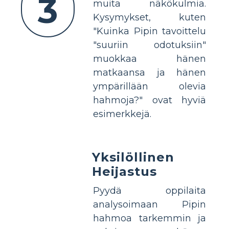
3
muita näkökulmia.
Kysymykset, kuten
"Kuinka Pipin tavoittelu
"suuriin odotuksiin"
muokkaa hänen
matkaansa ja hänen
ympärillään olevia
hahmoja?" ovat hyviä
esimerkkejä.
Yksilöllinen
Heijastus
Pyydä oppilaita
analysoimaan Pipin
hahmoa tarkemmin ja