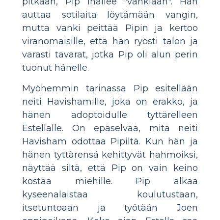
pitkään, Pip ihailee "vankiaan". Hän
auttaa sotilaita löytämään vangin,
mutta vanki peittää Pipin ja kertoo
viranomaisille, että hän ryösti talon ja
varasti tavarat, jotka Pip oli alun perin
tuonut hänelle.
Myöhemmin tarinassa Pip esitellään
neiti Havishamille, joka on erakko, ja
hänen adoptoidulle tyttärelleen
Estellalle. On epäselvää, mitä neiti
Havisham odottaa Pipiltä. Kun hän ja
hänen tyttärensä kehittyvät hahmoiksi,
näyttää siltä, ​​​​että Pip on vain keino
kostaa miehille. Pip alkaa
kyseenalaistaa koulutustaan,
itsetuntoaan ja työtään Joen