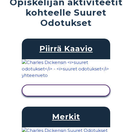
Opiskelijan aktiviteetit
kohteelle Suuret
Odotukset
Piirrä Kaavio
NÄYTÄ TOIMINTA
Merkit