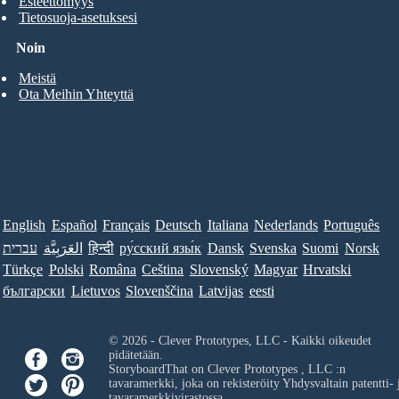
Esteettömyys
Tietosuoja-asetuksesi
Noin
Meistä
Ota Meihin Yhteyttä
English
Español
Français
Deutsch
Italiana
Nederlands
Português
עברית
العَرَبِيَّة
हिन्दी
ру́сский язы́к
Dansk
Svenska
Suomi
Norsk
Türkçe
Polski
Româna
Ceština
Slovenský
Magyar
Hrvatski
български
Lietuvos
Slovenščina
Latvijas
eesti
© 2026 - Clever Prototypes, LLC - Kaikki oikeudet
pidätetään.
StoryboardThat on
Clever Prototypes , LLC
:n
tavaramerkki, joka on rekisteröity Yhdysvaltain patentti- 
tavaramerkkivirastossa.