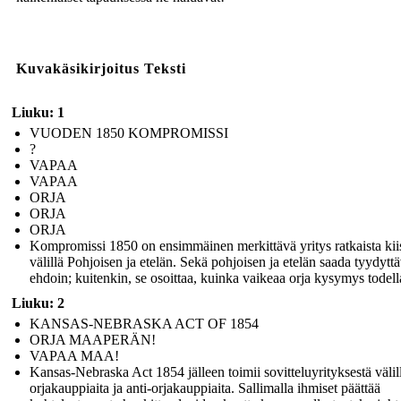
Kuvakäsikirjoitus Teksti
Liuku: 1
VUODEN 1850 KOMPROMISSI
?
VAPAA
VAPAA
ORJA
ORJA
ORJA
Kompromissi 1850 on ensimmäinen merkittävä yritys ratkaista kii
välillä Pohjoisen ja etelän. Sekä pohjoisen ja etelän saada tyydyttä
ehdoin; kuitenkin, se osoittaa, kuinka vaikeaa orja kysymys todell
Liuku: 2
KANSAS-NEBRASKA ACT OF 1854
ORJA MAAPERÄN!
VAPAA MAA!
Kansas-Nebraska Act 1854 jälleen toimii sovitteluyrityksestä välil
orjakauppiaita ja anti-orjakauppiaita. Sallimalla ihmiset päättää