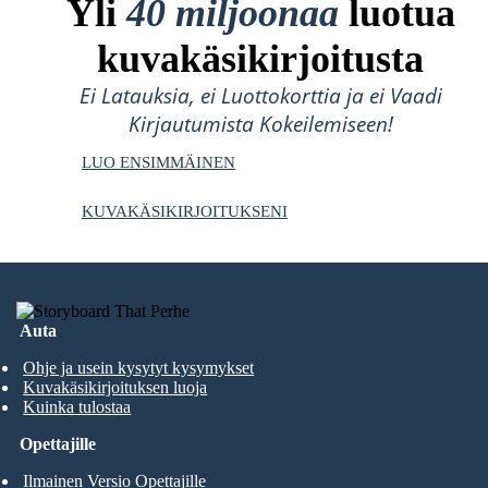
Yli
40 miljoonaa
luotua
kuvakäsikirjoitusta
Ei Latauksia, ei Luottokorttia ja ei Vaadi
Kirjautumista Kokeilemiseen!
LUO ENSIMMÄINEN
KUVAKÄSIKIRJOITUKSENI
Auta
Ohje ja usein kysytyt kysymykset
Kuvakäsikirjoituksen luoja
Kuinka tulostaa
Opettajille
Ilmainen Versio Opettajille