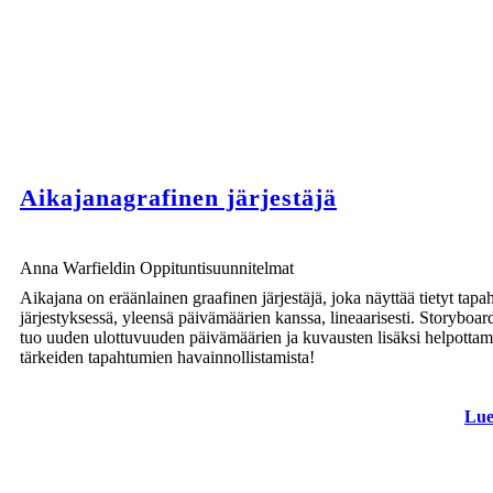
Aikajanagrafinen järjestäjä
Anna Warfieldin Oppituntisuunnitelmat
AMPUMISTA FORT SUMTER
Aikajana on eräänlainen graafinen järjestäjä, joka näyttää tietyt tap
järjestyksessä, yleensä päivämäärien kanssa, lineaarisesti. Storyboar
tuo uuden ulottuvuuden päivämäärien ja kuvausten lisäksi helpottam
tärkeiden tapahtumien havainnollistamista!
Lue