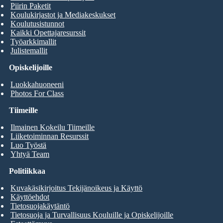
Piirin Paketit
Koulukirjastot ja Mediakeskukset
Koulutusistunnot
Kaikki Opettajaresurssit
Työarkkimallit
Julistemallit
Opiskelijoille
Luokkahuoneeni
Photos For Class
Tiimeille
Ilmainen Kokeilu Tiimeille
Liiketoiminnan Resurssit
Luo Työstä
Yhtyä Team
Politiikkaa
Kuvakäsikirjoitus Tekijänoikeus ja Käyttö
Käyttöehdot
Tietosuojakäytäntö
Tietosuoja ja Turvallisuus Kouluille ja Opiskelijoille