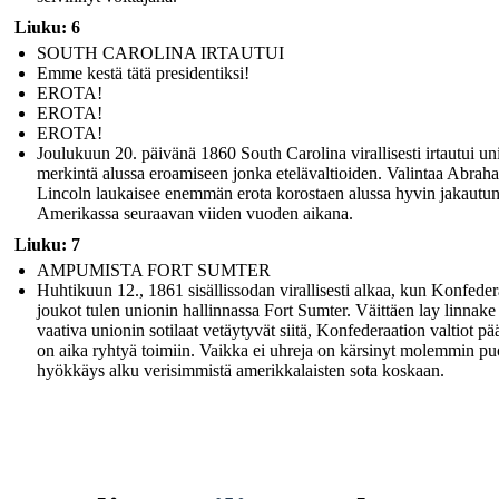
Liuku: 6
SOUTH CAROLINA IRTAUTUI
Emme kestä tätä presidentiksi!
EROTA!
EROTA!
EROTA!
Joulukuun 20. päivänä 1860 South Carolina virallisesti irtautui un
merkintä alussa eroamiseen jonka etelävaltioiden. Valintaa Abrah
Lincoln laukaisee enemmän erota korostaen alussa hyvin jakautun
Amerikassa seuraavan viiden vuoden aikana.
Liuku: 7
AMPUMISTA FORT SUMTER
Huhtikuun 12., 1861 sisällissodan virallisesti alkaa, kun Konfeder
joukot tulen unionin hallinnassa Fort Sumter. Väittäen lay linnake 
vaativa unionin sotilaat vetäytyvät siitä, Konfederaation valtiot pä
on aika ryhtyä toimiin. Vaikka ei uhreja on kärsinyt molemmin pu
hyökkäys alku verisimmistä amerikkalaisten sota koskaan.