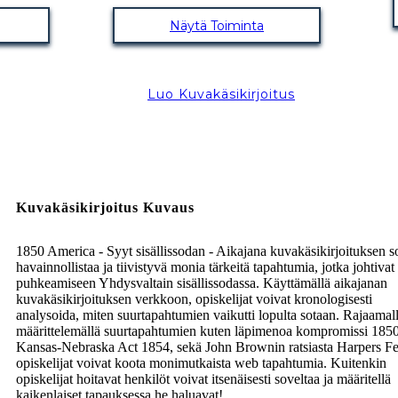
Näytä Toiminta
Luo Kuvakäsikirjoitus
Kuvakäsikirjoitus Kuvaus
1850 America - Syyt sisällissodan - Aikajana kuvakäsikirjoituksen s
havainnollistaa ja tiivistyvä monia tärkeitä tapahtumia, jotka johtivat
puhkeamiseen Yhdysvaltain sisällissodassa. Käyttämällä aikajanan
kuvakäsikirjoituksen verkkoon, opiskelijat voivat kronologisesti
analysoida, miten suurtapahtumien vaikutti lopulta sotaan. Rajaamall
määrittelemällä suurtapahtumien kuten läpimenoa kompromissi 185
Kansas-Nebraska Act 1854, sekä John Brownin ratsiasta Harpers Fe
opiskelijat voivat koota monimutkaista web tapahtumia. Kuitenkin
opiskelijat hoitavat henkilöt voivat itsenäisesti soveltaa ja määritellä
kaikenlaiset tapauksessa he haluavat!