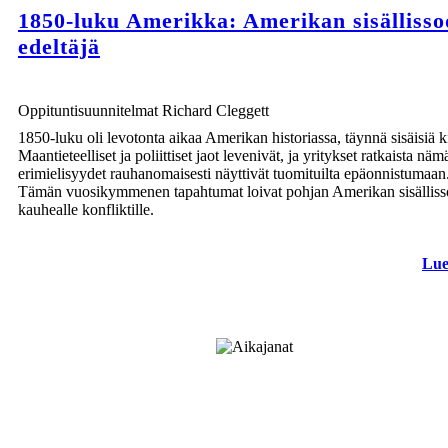
1850-luku Amerikka: Amerikan sisälliss
edeltäjä
Oppituntisuunnitelmat Richard Cleggett
1850-luku oli levotonta aikaa Amerikan historiassa, täynnä sisäisiä ki
Maantieteelliset ja poliittiset jaot levenivät, ja yritykset ratkaista näm
erimielisyydet rauhanomaisesti näyttivät tuomituilta epäonnistumaan
Tämän vuosikymmenen tapahtumat loivat pohjan Amerikan sisällis
kauhealle konfliktille.
Lue