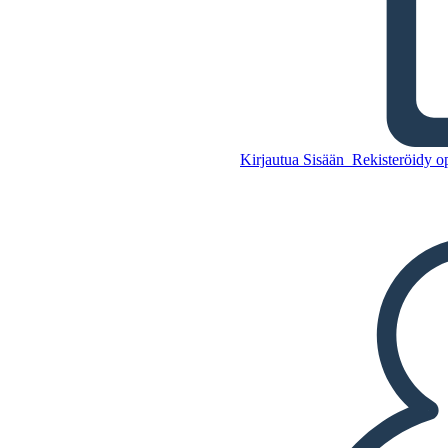
Isäni Dragon Merkistö
Kirjautua Sisään
Rekisteröidy op
Kopioi tämä
kuvakäsikirjoitus
LUO KUVAKÄSIKIRJOITUS
Kopioi tämä
kuvakäsikirjoitus
LUO KUVAKÄSIKIRJOITUS
TOISTA DIAESITYS
LUE MINULLE