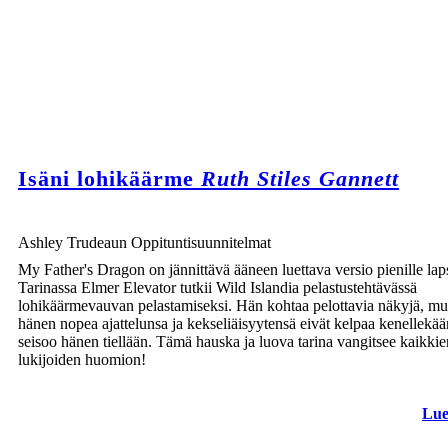
Isäni lohikäärme
Ruth Stiles Gannett
Ashley Trudeaun Oppituntisuunnitelmat
My Father's Dragon on jännittävä ääneen luettava versio pienille laps
Tarinassa Elmer Elevator tutkii Wild Islandia pelastustehtävässä
lohikäärmevauvan pelastamiseksi. Hän kohtaa pelottavia näkyjä, mu
hänen nopea ajattelunsa ja kekseliäisyytensä eivät kelpaa kenellekää
seisoo hänen tiellään. Tämä hauska ja luova tarina vangitsee kaikkie
lukijoiden huomion!
Lue