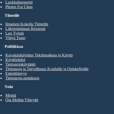
Luokkahuoneeni
Photos For Class
Tiimeille
Ilmainen Kokeilu Tiimeille
Liiketoiminnan Resurssit
Luo Työstä
Yhtyä Team
Politiikkaa
Kuvakäsikirjoitus Tekijänoikeus ja Käyttö
Käyttöehdot
Tietosuojakäytäntö
Tietosuoja ja Turvallisuus Kouluille ja Opiskelijoille
Esteettömyys
Tietosuoja-asetuksesi
Noin
Meistä
Ota Meihin Yhteyttä