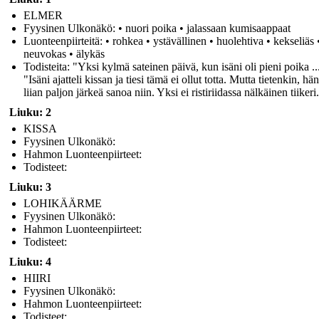
ELMER
Fyysinen Ulkonäkö: • nuori poika • jalassaan kumisaappaat
Luonteenpiirteitä: • rohkea • ystävällinen • huolehtiva • kekseliäs 
neuvokas • älykäs
Todisteita: "Yksi kylmä sateinen päivä, kun isäni oli pieni poika ..
"Isäni ajatteli kissan ja tiesi tämä ei ollut totta. Mutta tietenkin, hän
liian paljon järkeä sanoa niin. Yksi ei ristiriidassa nälkäinen tiikeri
Liuku: 2
KISSA
Fyysinen Ulkonäkö:
Hahmon Luonteenpiirteet:
Todisteet:
Liuku: 3
LOHIKÄÄRME
Fyysinen Ulkonäkö:
Hahmon Luonteenpiirteet:
Todisteet:
Liuku: 4
HIIRI
Fyysinen Ulkonäkö:
Hahmon Luonteenpiirteet:
Todisteet: