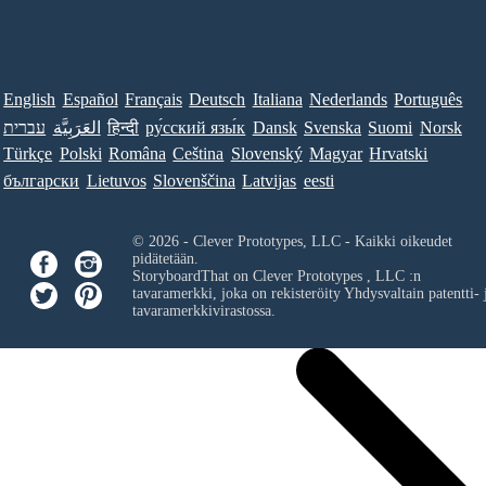
English
Español
Français
Deutsch
Italiana
Nederlands
Português
עברית
العَرَبِيَّة
हिन्दी
ру́сский язы́к
Dansk
Svenska
Suomi
Norsk
Türkçe
Polski
Româna
Ceština
Slovenský
Magyar
Hrvatski
български
Lietuvos
Slovenščina
Latvijas
eesti
© 2026 - Clever Prototypes, LLC - Kaikki oikeudet
pidätetään.
StoryboardThat on
Clever Prototypes , LLC
:n
tavaramerkki, joka on rekisteröity Yhdysvaltain patentti- 
tavaramerkkivirastossa.