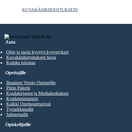
KUVAKÄSIKIRJOITUKSENI
Auta
Ohje ja usein kysytyt kysymykset
Kuvakäsikirjoituksen luoja
Kuinka tulostaa
Opettajille
Ilmainen Versio Opettajille
Piirin Paketit
Koulukirjastot ja Mediakeskukset
Koulutusistunnot
Kaikki Opettajaresurssit
Työarkkimallit
Julistemallit
Opiskelijoille