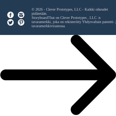
© 2026 - Clever Prototypes, LLC - Kaikki oikeudet
pidätetään.
StoryboardThat on
Clever Prototypes , LLC
:n
tavaramerkki, joka on rekisteröity Yhdysvaltain patentti- 
tavaramerkkivirastossa.