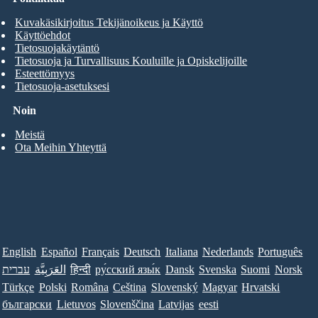
Kuvakäsikirjoitus Tekijänoikeus ja Käyttö
Käyttöehdot
Tietosuojakäytäntö
Tietosuoja ja Turvallisuus Kouluille ja Opiskelijoille
Esteettömyys
Tietosuoja-asetuksesi
Noin
Meistä
Ota Meihin Yhteyttä
English
Español
Français
Deutsch
Italiana
Nederlands
Português
עברית
العَرَبِيَّة
हिन्दी
ру́сский язы́к
Dansk
Svenska
Suomi
Norsk
Türkçe
Polski
Româna
Ceština
Slovenský
Magyar
Hrvatski
български
Lietuvos
Slovenščina
Latvijas
eesti