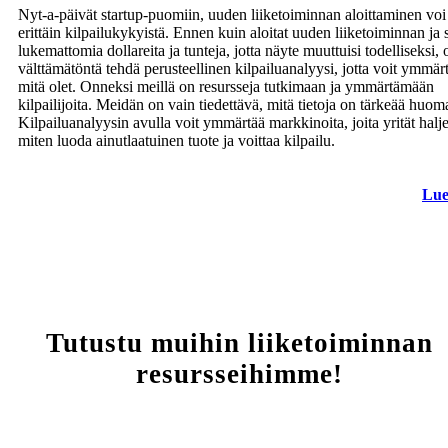
Nyt-a-päivät startup-puomiin, uuden liiketoiminnan aloittaminen voi 
erittäin kilpailukykyistä. Ennen kuin aloitat uuden liiketoiminnan ja s
lukemattomia dollareita ja tunteja, jotta näyte muuttuisi todelliseksi, 
välttämätöntä tehdä perusteellinen kilpailuanalyysi, jotta voit ymmär
mitä olet. Onneksi meillä on resursseja tutkimaan ja ymmärtämään
kilpailijoita. Meidän on vain tiedettävä, mitä tietoja on tärkeää huom
Kilpailuanalyysin avulla voit ymmärtää markkinoita, joita yrität halje
miten luoda ainutlaatuinen tuote ja voittaa kilpailu.
Lue
Tutustu muihin liiketoiminnan
resursseihimme!