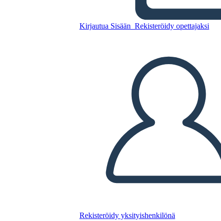
Kirjautua Sisään
Rekisteröidy opettajaksi
Kilpailuanalyysi 1
Kopioi tämä kuvakäsikirjoitus
LUO KUVAKÄSIKIRJOITUS
TOISTA DIAESITYS
LUE MINULLE
Rekisteröidy yksityishenkilönä