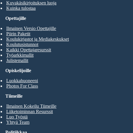
Kuvakäsikirjoituksen luoja
Kuinka tulostaa
Opettajille
Ilmainen Versio Opettajille
Piirin Paketit
Koulukirjastot ja Mediakeskukset
Koulutusistunnot
Kaikki Opettajaresurssit
Työarkkimallit
Julistemallit
Opiskelijoille
Luokkahuoneeni
Photos For Class
Tiimeille
Ilmainen Kokeilu Tiimeille
Liiketoiminnan Resurssit
Luo Työstä
Yhtyä Team
Politiikkaa