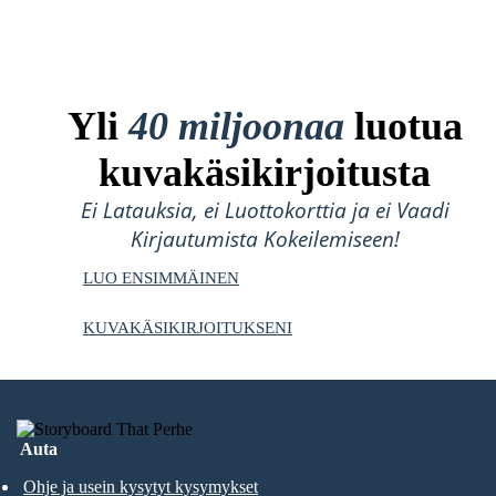
Yli
40 miljoonaa
luotua
kuvakäsikirjoitusta
Ei Latauksia, ei Luottokorttia ja ei Vaadi
Kirjautumista Kokeilemiseen!
LUO ENSIMMÄINEN
KUVAKÄSIKIRJOITUKSENI
Auta
Ohje ja usein kysytyt kysymykset