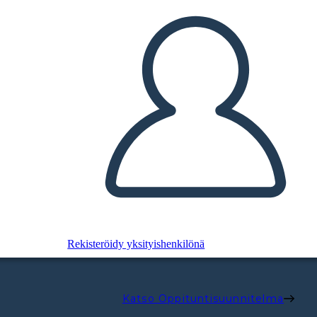
Rekisteröidy yksityishenkilönä
Katso Oppituntisuunnitelma