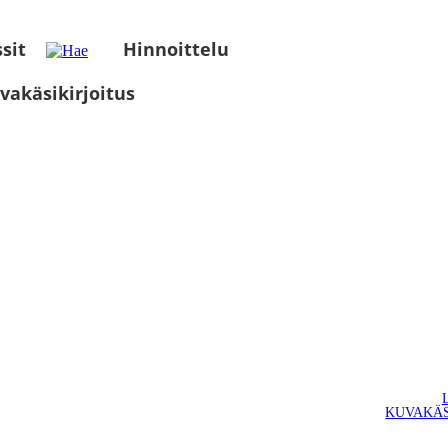
sit
Hinnoittelu
vakäsikirjoitus
KUVAKÄS