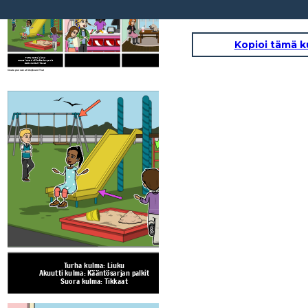
Kopioi tämä k
Turha kulma: Liuku
Akuutti kulma: Kääntösarjan palkit
Suora kulma: Tikkaat
Create your own at Storyboard That
Turha kulma: Liuku
Akuutti kulma: Kääntösarjan palkit
Suora kulma: Tikkaat
Create your own at Storyboard That